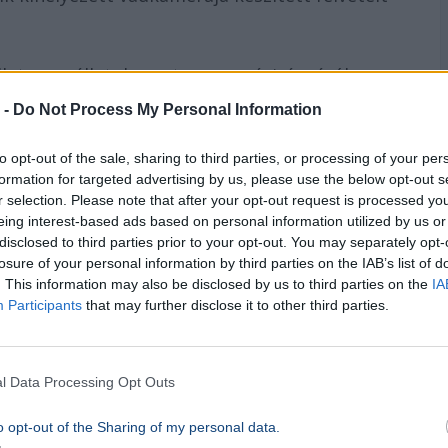
lat vagy állatok pontos mozgásirányáról,
s több megbízható információjuk, de a helyzetet
 -
Do Not Process My Personal Information
átogatóknak, hogy a kijelölt turistautakról ne
én követendő általános viselkedési
to opt-out of the sale, sharing to third parties, or processing of your per
formation for targeted advertising by us, please use the below opt-out s
r selection. Please note that after your opt-out request is processed y
eing interest-based ads based on personal information utilized by us or
disclosed to third parties prior to your opt-out. You may separately opt-
losure of your personal information by third parties on the IAB’s list of
eleki Nemzeti Park / Facebook
. This information may also be disclosed by us to third parties on the
IA
Participants
that may further disclose it to other third parties.
l Data Processing Opt Outs
o opt-out of the Sharing of my personal data.