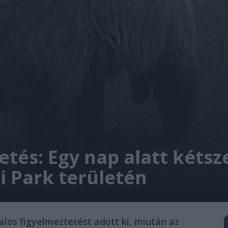
etés: Egy nap alatt kétsz
i Park területén
los figyelmeztetést adott ki, miután az