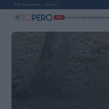
2026. Augusztus 6.
Budapest
A Duna osztrák vízgyűjtőjén esn
FRISS