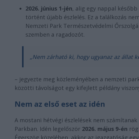
2026. június 1-jén
, alig egy nappal később
történt újabb észlelés. Ez a találkozás nem 
Nemzeti Park Természetvédelmi Őrszolgála
szemben a ragadozót.
„Nem zárható ki, hogy ugyanaz az állat k
– jegyezte meg közleményében a nemzeti park, 
közötti távolságot egy kifejlett példány viszo
Nem az első eset az idén
A mostani hétvégi észlelések nem számítanak 
Parkban. Idén legelőször
2026. május 9-én
rögz
Égerszög közelében, akkor az igazgatóság egyi