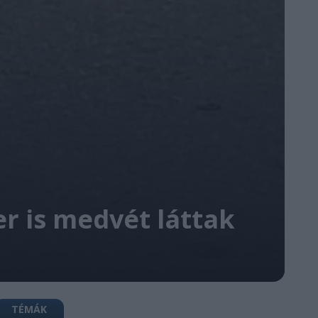
er is medvét láttak
TÉMÁK