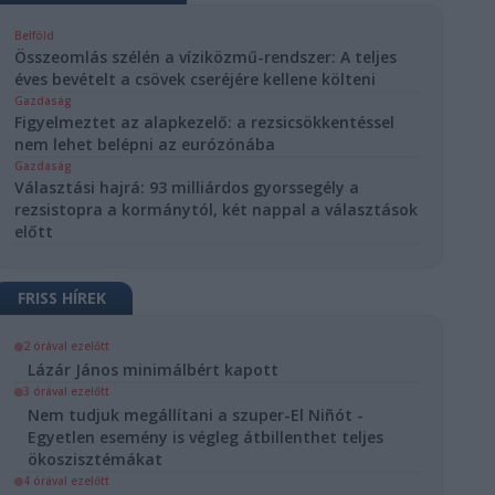
Belföld
Összeomlás szélén a víziközmű-rendszer: A teljes
éves bevételt a csövek cseréjére kellene költeni
Gazdaság
Figyelmeztet az alapkezelő: a rezsicsökkentéssel
nem lehet belépni az eurózónába
Gazdaság
Választási hajrá: 93 milliárdos gyorssegély a
rezsistopra a kormánytól, két nappal a választások
előtt
FRISS HÍREK
2 órával ezelőtt
Lázár János minimálbért kapott
3 órával ezelőtt
Nem tudjuk megállítani a szuper-El Niñót -
Egyetlen esemény is végleg átbillenthet teljes
ökoszisztémákat
4 órával ezelőtt