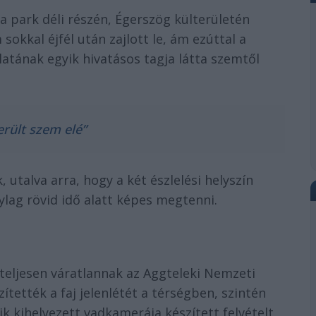
 a park déli részén, Égerszög külterületén
sokkal éjfél után zajlott le, ám ezúttal a
tának egyik hivatásos tagja látta szemtől
erült szem elé”
utalva arra, hogy a két észlelési helyszín
nylag rövid idő alatt képes megtenni.
teljesen váratlannak az Aggteleki Nemzeti
ítették a faj jelenlétét a térségben, szintén
k kihelyezett vadkamerája készített felvételt