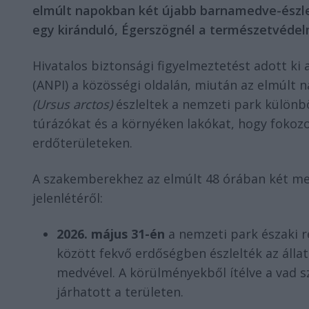
elmúlt napokban két újabb barnamedve-észlelé
egy kiránduló, Égerszögnél a természetvédelmi
Hivatalos biztonsági figyelmeztetést adott ki 
(ANPI) a közösségi oldalán, miután az elmúl
(Ursus arctos)
észleltek a nemzeti park különbö
túrázókat és a környéken lakókat, hogy fokozo
erdőterületeken.
A szakemberekhez az elmúlt 48 órában két meg
jelenlétéről:
2026. május 31-én
a nemzeti park északi r
között fekvő erdőségben észlelték az állat
medvével. A körülményekből ítélve a vad s
járhatott a területen.