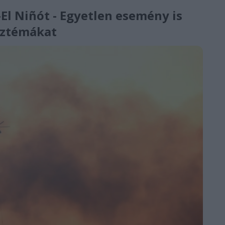
El Niñót - Egyetlen esemény is
isztémákat