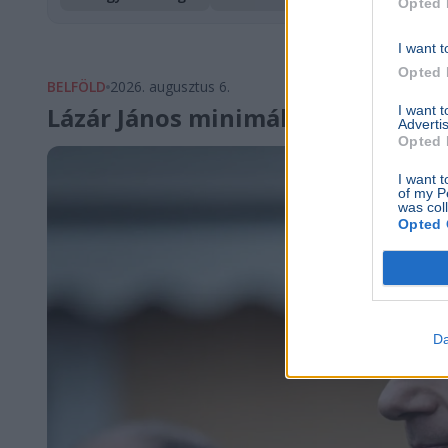
Opted 
I want t
Opted 
BELFÖLD
2026. augusztus 6.
Lázár János minimálbért kapott
I want 
Advertis
Opted 
I want t
of my P
was col
Opted 
Da