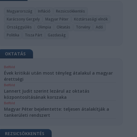
Magyarország
Infláció
Rezsicsökkentés
Karácsony Gergely
Magyar Péter
Köztársasági elnök
Országgyűlés
Olimpia
Oktatás
Törvény
Adó
Politika
Tisza Párt
Gazdaság
OKTATÁS
Belföld
Évek kritikái után most tényleg átalakul a magyar
érettségi
Belföld
Lannert Judit szerint lezárul az oktatás
központosításának korszaka
Belföld
Magyar Péter bejelentette: teljesen átalakítják a
tankerületi rendszert
REZSICSÖKKENTÉS