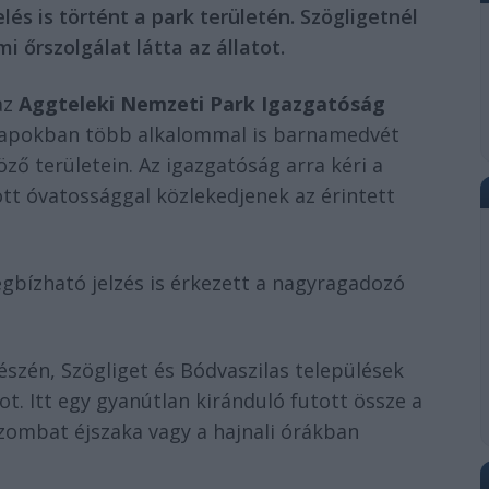
s is történt a park területén. Szögligetnél
 őrszolgálat látta az állatot.
az
Aggteleki Nemzeti Park Igazgatóság
t napokban több alkalommal is barnamedvét
ző területein. Az igazgatóság arra kéri a
tt óvatossággal közlekedjenek az érintett
bízható jelzés is érkezett a nagyragadozó
észén, Szögliget és Bódvaszilas települések
ot. Itt egy gyanútlan kiránduló futott össze a
zombat éjszaka vagy a hajnali órákban