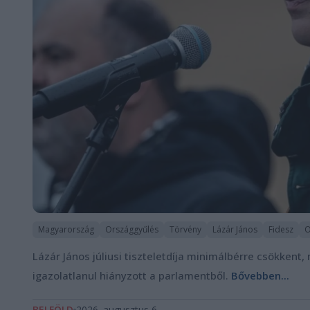
Magyarország
Országgyűlés
Törvény
Lázár János
Fidesz
O
Lázár János júliusi tiszteletdíja minimálbérre csökkent
igazolatlanul hiányzott a parlamentből.
Bővebben...
BELFÖLD
2026. augusztus 6.