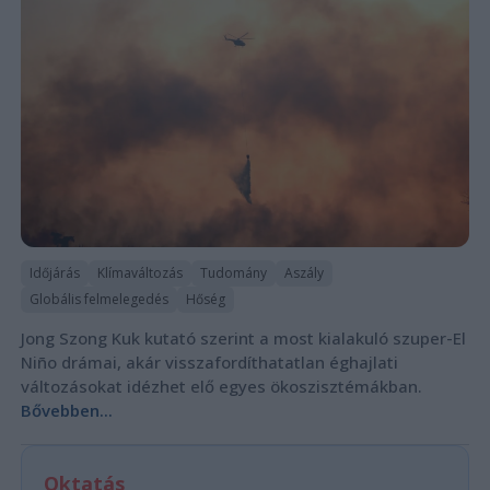
Időjárás
Klímaváltozás
Tudomány
Aszály
Globális felmelegedés
Hőség
Jong Szong Kuk kutató szerint a most kialakuló szuper-El
Niño drámai, akár visszafordíthatatlan éghajlati
változásokat idézhet elő egyes ökoszisztémákban.
Bővebben...
Oktatás