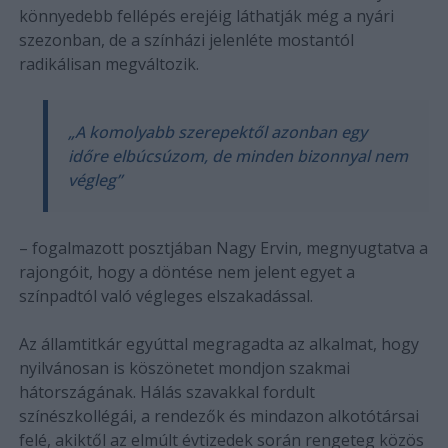
könnyedebb fellépés erejéig láthatják még a nyári
szezonban, de a színházi jelenléte mostantól
radikálisan megváltozik.
„A komolyabb szerepektől azonban egy
időre elbúcsúzom, de minden bizonnyal nem
végleg”
– fogalmazott posztjában Nagy Ervin, megnyugtatva a
rajongóit, hogy a döntése nem jelent egyet a
színpadtól való végleges elszakadással.
Az államtitkár egyúttal megragadta az alkalmat, hogy
nyilvánosan is köszönetet mondjon szakmai
hátországának. Hálás szavakkal fordult
színészkollégái, a rendezők és mindazon alkotótársai
felé, akiktől az elmúlt évtizedek során rengeteg közös