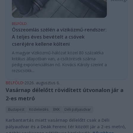
BELFÖLD
Összeomlás szélén a víziközmű-rendszer:
A teljes éves bevételt a csövek
cseréjére kellene költeni
A magyar víziközmű-hálózat közel 80 százaléka
kritikus állapotban van, a csőtörések száma
pedig exponenciálisan nő. Kovács Károly szerint a
rezsicsökk...
BELFÖLD
2026. augusztus 6.
Vasárnap délelőtt rövidített útvonalon jár a
2-es metró
Budapest
Közlekedés
BKK
Déli pályaudvar
Karbantartás miatt vasárnap délelőtt csak a Déli
pályaudvar és a Deák Ferenc tér között jár a 2-es metró,