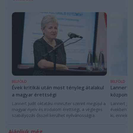
BELFÖLD
BELFÖLD
Évek kritikái után most tényleg átalakul
Lannert Ju
a magyar érettségi
központo
Lannert Judit oktatási miniszter szerint megújul a
Lannert Judi
magyar nyelv és irodalom érettségi, a végleges
években túl
szabályozás ősszel kerülhet nyilvánosságra.
ki, ennek m
Ajánljuk még