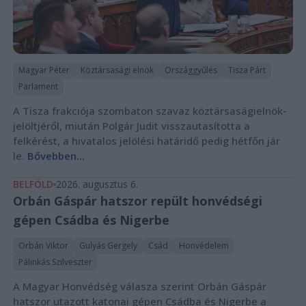
Magyar Péter
Köztársasági elnök
Országgyűlés
Tisza Párt
Parlament
A Tisza frakciója szombaton szavaz köztársaságielnök-
jelöltjéről, miután Polgár Judit visszautasította a
felkérést, a hivatalos jelölési határidő pedig hétfőn jár
le.
Bővebben...
BELFÖLD
2026. augusztus 6.
Orbán Gáspár hatszor repült honvédségi
gépen Csádba és Nigerbe
Orbán Viktor
Gulyás Gergely
Csád
Honvédelem
Pálinkás Szilveszter
A Magyar Honvédség válasza szerint Orbán Gáspár
hatszor utazott katonai gépen Csádba és Nigerbe a