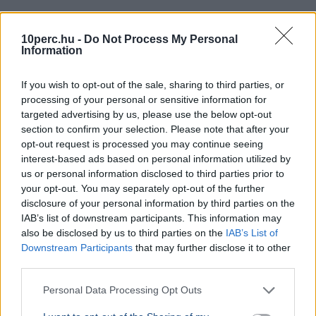
Ajánljuk még
10perc.hu -
Do Not Process My Personal
Information
BELFÖLD
2026. augusztus 7.
7,2 milliárdos luxusépületet vett volna az
If you wish to opt-out of the sale, sharing to third parties, or
processing of your personal or sensitive information for
Orbán-kormány Brüsszelben
targeted advertising by us, please use the below opt-out
section to confirm your selection. Please note that after your
opt-out request is processed you may continue seeing
interest-based ads based on personal information utilized by
us or personal information disclosed to third parties prior to
your opt-out. You may separately opt-out of the further
disclosure of your personal information by third parties on the
IAB’s list of downstream participants. This information may
also be disclosed by us to third parties on the
IAB’s List of
Downstream Participants
that may further disclose it to other
third parties.
Personal Data Processing Opt Outs