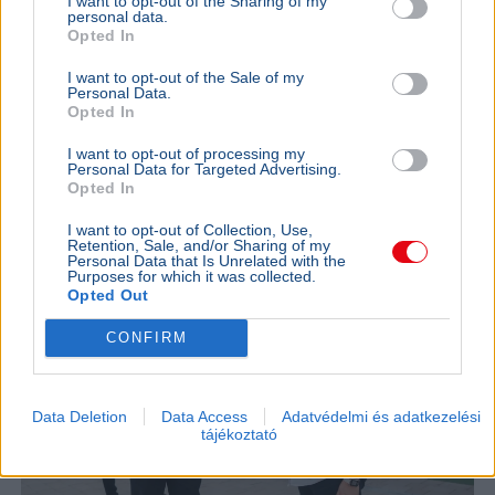
I want to opt-out of the Sharing of my
personal data.
Magyarország
Brüsszel
NER
Fidesz
Üzlet
Opted In
Az Orbán-kormány 7,2 milliárd forintért vásárolt volna
I want to opt-out of the Sale of my
luxusingatlant Brüsszelben, ahol fine dining étteremet is
Personal Data.
nyitottak volna. Az üzlet végül meghiúsult.
Bővebben...
Opted In
I want to opt-out of processing my
BELFÖLD
2026. augusztus 7.
Personal Data for Targeted Advertising.
Most első ízben szólhatnak bele az utasok a
Opted In
Belgrád-vonal menetrendjébe
I want to opt-out of Collection, Use,
Retention, Sale, and/or Sharing of my
Personal Data that Is Unrelated with the
Purposes for which it was collected.
Opted Out
CONFIRM
Data Deletion
Data Access
Adatvédelmi és adatkezelési
tájékoztató