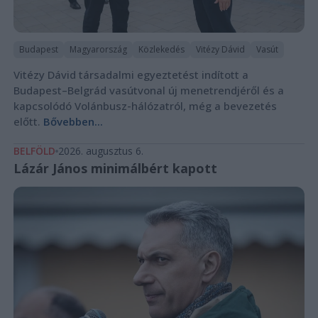
Budapest
Magyarország
Közlekedés
Vitézy Dávid
Vasút
Vitézy Dávid társadalmi egyeztetést indított a
Budapest–Belgrád vasútvonal új menetrendjéről és a
kapcsolódó Volánbusz-hálózatról, még a bevezetés
előtt.
Bővebben...
BELFÖLD
2026. augusztus 6.
Lázár János minimálbért kapott