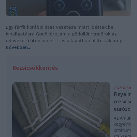
Egy férfit korábbi ittas vezetése miatt idéztek be
kihallgatásra Gödöllőre, ám a gödöllői rendőrök az
odavezető úton ismét ittas állapotban állították meg.
Bővebben...
Rezsicsökkentés
GAZDASÁG
Figyelmez
rezsicsök
eurózóná
Az Amundi 
kegyelmi id
kritériumok
szükségese