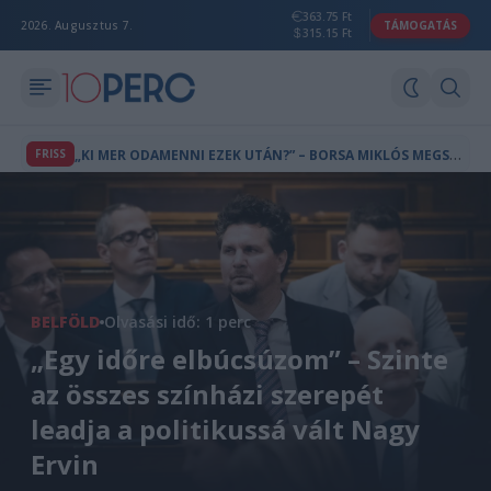
363.75 Ft
2026. Augusztus 7.
TÁMOGATÁS
315.15 Ft
„
KI MER ODAMENNI EZEK UTÁN?” – BORSA MIKLÓS MEGSZÓLALT AZ EGY NAP ALATT ELBUKOTT ÁLLÁSÁRÓL
FRISS
BELFÖLD
Olvasási idő: 1 perc
„Egy időre elbúcsúzom” – Szinte
az összes színházi szerepét
leadja a politikussá vált Nagy
Ervin