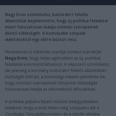
Nagy Ervin színművész, kultúráért felelős
államtitkár bejelentette, hogy új politikai feladatai
miatt fokozatosan leadja színházi szerepeinek
döntő többségét. A komolyabb színpadi
alakításoktól egy időre búcsút vesz.
Hivatalosan is háttérbe szorítja színészi karrierjét
Nagy Ervin
, hogy teljes egészében az új, politikai
feladataira koncentrálhasson. A népszerű színművész,
aki jelenleg a kormány kultúráért felelős államtitkári
tisztségét tölti be, a közösségi oldalán jelentette be,
hogy színházi szerepeinek túlnyomó többségét
fokozatosan leadja az elkövetkező időszakban.
A politikai pályára lépett művész bejegyzésében
felidézte, hogy a múlt héten még színpadra állt a
Csinibaba Táncdalfesztiválon
, és a nézők néhány