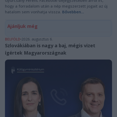
Gyurcsány Ferenc Facebook-bejegyzésében arról írt,
hogy a forradalom után a nép megszerzett jogait az új
hatalom sem vonhatja vissza.
Bővebben...
Ajánljuk még
BELFÖLD
2026. augusztus 6.
Szlovákiában is nagy a baj, mégis vizet
ígértek Magyarországnak