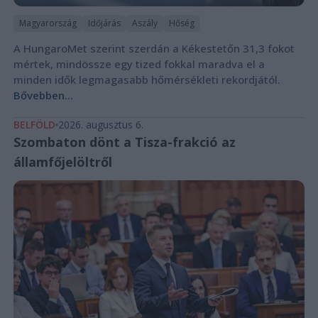
Magyarország
Időjárás
Aszály
Hőség
A HungaroMet szerint szerdán a Kékestetőn 31,3 fokot
mértek, mindössze egy tized fokkal maradva el a
minden idők legmagasabb hőmérsékleti rekordjától.
Bővebben...
BELFÖLD
2026. augusztus 6.
Szombaton dönt a Tisza-frakció az
államfőjelöltről