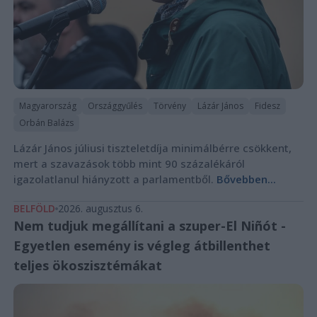
Magyarország
Országgyűlés
Törvény
Lázár János
Fidesz
Orbán Balázs
Lázár János júliusi tiszteletdíja minimálbérre csökkent,
mert a szavazások több mint 90 százalékáról
igazolatlanul hiányzott a parlamentből.
Bővebben...
BELFÖLD
2026. augusztus 6.
Nem tudjuk megállítani a szuper-El Niñót -
Egyetlen esemény is végleg átbillenthet
teljes ökoszisztémákat