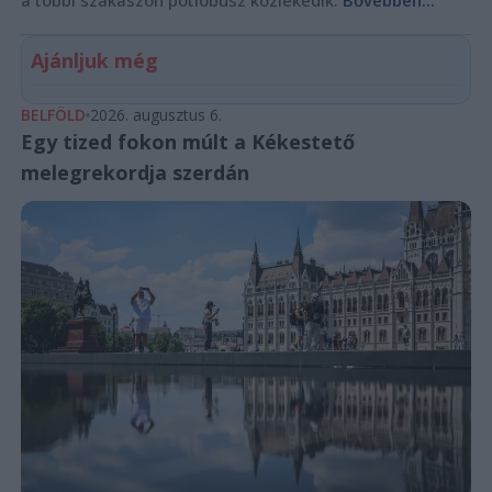
a többi szakaszon pótlóbusz közlekedik.
Bővebben...
Ajánljuk még
BELFÖLD
2026. augusztus 6.
Egy tized fokon múlt a Kékestető
melegrekordja szerdán