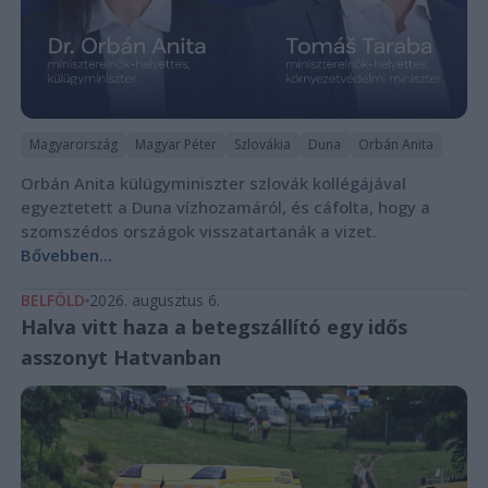
Magyarország
Magyar Péter
Szlovákia
Duna
Orbán Anita
Orbán Anita külügyminiszter szlovák kollégájával
egyeztetett a Duna vízhozamáról, és cáfolta, hogy a
szomszédos országok visszatartanák a vizet.
Bővebben...
BELFÖLD
2026. augusztus 6.
Halva vitt haza a betegszállító egy idős
asszonyt Hatvanban