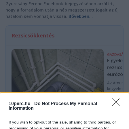
Gyurcsány Ferenc Facebook-bejegyzésében arról írt,
hogy a forradalom után a nép megszerzett jogait az új
hatalom sem vonhatja vissza.
Bővebben...
Rezsicsökkentés
GAZDASÁG
Figyelmez
rezsicsök
eurózóná
Az Amundi 
kegyelmi id
kritériumok
szükségese
10perc.hu -
Do Not Process My Personal
Information
If you wish to opt-out of the sale, sharing to third parties, or
BELFÖLD
processing of your personal or sensitive information for