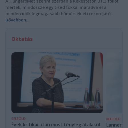
A HungaroMet szerint szerdán a Kékestetőn 31,3 fokot
mértek, mindössze egy tized fokkal maradva el a
minden idők legmagasabb hőmérsékleti rekordjától.
Bővebben...
Oktatás
BELFÖLD
BELFÖLD
Évek kritikái után most tényleg átalakul
Lannert Ju