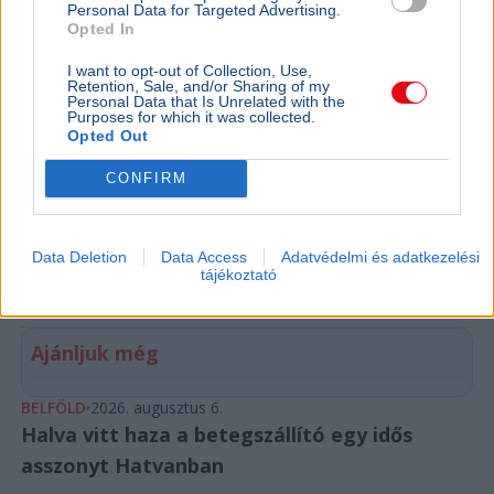
Personal Data for Targeted Advertising.
Opted In
I want to opt-out of Collection, Use,
Retention, Sale, and/or Sharing of my
Personal Data that Is Unrelated with the
Purposes for which it was collected.
Opted Out
CONFIRM
Magyarország
Magyar Péter
Szlovákia
Duna
Orbán Anita
Orbán Anita külügyminiszter szlovák kollégájával
egyeztetett a Duna vízhozamáról, és cáfolta, hogy a
Data Deletion
Data Access
Adatvédelmi és adatkezelési
szomszédos országok visszatartanák a vizet.
tájékoztató
Bővebben...
Ajánljuk még
BELFÖLD
2026. augusztus 6.
Halva vitt haza a betegszállító egy idős
asszonyt Hatvanban