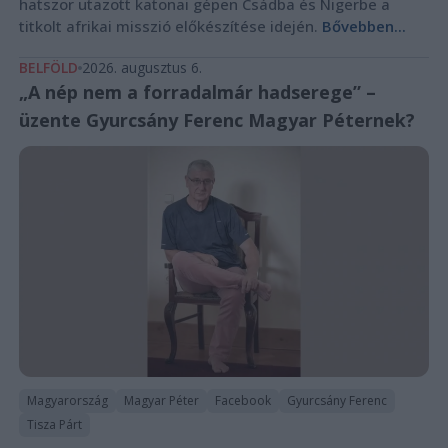
hatszor utazott katonai gépen Csádba és Nigerbe a
titkolt afrikai misszió előkészítése idején.
Bővebben...
BELFÖLD
2026. augusztus 6.
„A nép nem a forradalmár hadserege” –
üzente Gyurcsány Ferenc Magyar Péternek?
Magyarország
Magyar Péter
Facebook
Gyurcsány Ferenc
Tisza Párt