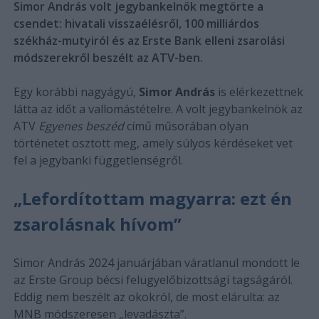
Simor András volt jegybankelnök megtörte a
csendet: hivatali visszaélésről, 100 milliárdos
székház-mutyiról és az Erste Bank elleni zsarolási
módszerekről beszélt az ATV-ben.
Egy korábbi nagyágyú,
Simor András
is elérkezettnek
látta az időt a vallomástételre. A volt jegybankelnök az
ATV
Egyenes beszéd
című műsorában olyan
történetet osztott meg, amely súlyos kérdéseket vet
fel a jegybanki függetlenségről.
„Lefordítottam magyarra: ezt én
zsarolásnak hívom”
Simor András 2024 januárjában váratlanul mondott le
az Erste Group bécsi felügyelőbizottsági tagságáról.
Eddig nem beszélt az okokról, de most elárulta: az
MNB módszeresen „levadászta”.