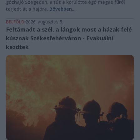
gőzhajó Szegeden, a tűz a körülötte égő magas fűről
terjedt át a hajóra.
Bővebben...
BELFÖLD
2026. augusztus 5.
Feltámadt a szél, a lángok most a házak felé
kúsznak Székesfehérváron - Evakuálni
kezdtek