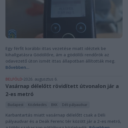
Egy férfit korábbi ittas vezetése miatt idéztek be
kihallgatásra Gödöllőre, ám a gödöllői rendőrök az
odavezető úton ismét ittas állapotban állították meg.
Bővebben...
BELFÖLD
2026. augusztus 6.
Vasárnap délelőtt rövidített útvonalon jár a
2-es metró
Budapest
Közlekedés
BKK
Déli pályaudvar
Karbantartás miatt vasárnap délelőtt csak a Déli
pályaudvar és a Deák Ferenc tér között jár a 2-es metró,
a többi szakaszon pótlóbusz közlekedik.
Bővebben...