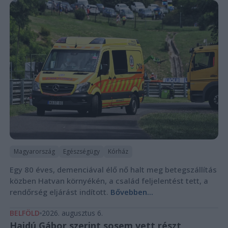
Magyarország
Egészségügy
Kórház
Egy 80 éves, demenciával élő nő halt meg betegszállítás
közben Hatvan környékén, a család feljelentést tett, a
rendőrség eljárást indított.
Bővebben...
BELFÖLD
2026. augusztus 6.
Hajdú Gábor szerint sosem vett részt