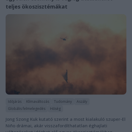
teljes ökoszisztémákat
Időjárás
Klímaváltozás
Tudomány
Aszály
Globális felmelegedés
Hőség
Jong Szong Kuk kutató szerint a most kialakuló szuper-El
Niño drámai, akár visszafordíthatatlan éghajlati
változásokat idézhet elő egyes ökoszisztémákban.