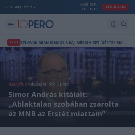
363.75 Ft
2026. Augusztus 7.
TÁMOGATÁS
315.15 Ft
S
ZLOVÁKIÁBAN IS NAGY A BAJ, MÉGIS VIZET ÍGÉRTEK MAGYARORSZÁGNAK
FRISS
BELFÖLD
Olvasási idő: 3 perc
Simor András kitálalt:
„Ablaktalan szobában zsarolta
az MNB az Erstét miattam”