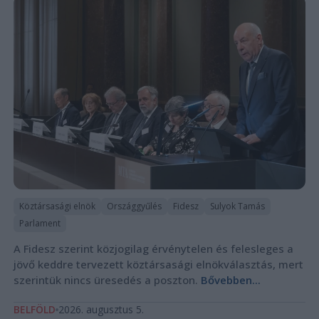
Köztársasági elnök
Országgyűlés
Fidesz
Sulyok Tamás
Parlament
A Fidesz szerint közjogilag érvénytelen és felesleges a
jövő keddre tervezett köztársasági elnökválasztás, mert
szerintük nincs üresedés a poszton.
Bővebben...
BELFÖLD
2026. augusztus 5.