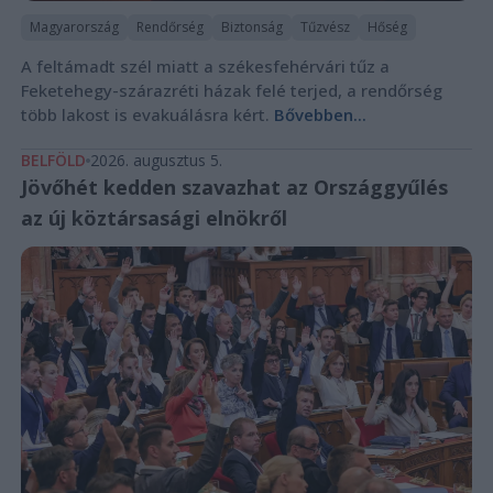
Magyarország
Rendőrség
Biztonság
Tűzvész
Hőség
A feltámadt szél miatt a székesfehérvári tűz a
Feketehegy-szárazréti házak felé terjed, a rendőrség
több lakost is evakuálásra kért.
Bővebben...
BELFÖLD
2026. augusztus 5.
Jövőhét kedden szavazhat az Országgyűlés
az új köztársasági elnökről