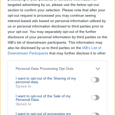
Összeomlás szélén a víziközmű-rendszer:
targeted advertising by us, please use the below opt-out
A teljes éves bevételt a csövek
section to confirm your selection. Please note that after your
cseréjére kellene költeni
opt-out request is processed you may continue seeing
A magyar víziközmű-hálózat közel 80 százaléka
interest-based ads based on personal information utilized by
kritikus állapotban van, a csőtörések száma
us or personal information disclosed to third parties prior to
pedig exponenciálisan nő. Kovács Károly szerint a
your opt-out. You may separately opt-out of the further
rezsicsökk...
disclosure of your personal information by third parties on the
IAB’s list of downstream participants. This information may
BELFÖLD
2026. augusztus 6.
also be disclosed by us to third parties on the
IAB’s List of
Szlovákiában is nagy a baj, mégis vizet
Downstream Participants
that may further disclose it to other
third parties.
ígértek Magyarországnak
Personal Data Processing Opt Outs
I want to opt-out of the Sharing of my
personal data.
Opted In
I want to opt-out of the Sale of my
Personal Data.
Opted In
I want to opt-out of processing my