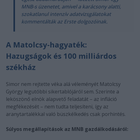
MNB-s üzenetet, amivel a karácsony alatti,
szokatlanul intenzív adatvizsgálatokat
kommentálták az Erste dolgozóinak.
A Matolcsy-hagyaték:
Hazugságok és 100 milliárdos
székház
Simor nem rejtette véka alá véleményét Matolcsy
György legutóbbi sikertablójáról sem. Szerinte a
leköszönő elnök alapvető feladatát – az infláció
megfékezését – nem tudta teljesíteni, így az
aranytartalékkal való büszkélkedés csak porhintés.
Súlyos megállapítások az MNB gazdálkodásáról: