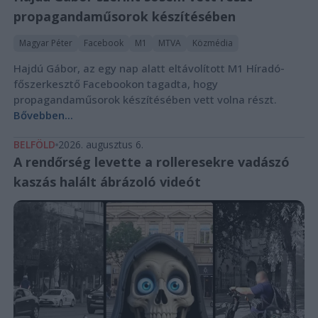
propagandaműsorok készítésében
Magyar Péter
Facebook
M1
MTVA
Közmédia
Hajdú Gábor, az egy nap alatt eltávolított M1 Híradó-
főszerkesztő Facebookon tagadta, hogy
propagandaműsorok készítésében vett volna részt.
Bővebben...
BELFÖLD
2026. augusztus 6.
A rendőrség levette a rolleresekre vadászó
kaszás halált ábrázoló videót