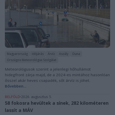
Magyarország
Időjárás
Árvíz
Aszály
Duna
Országos Meteorológiai Szolgálat
Meteorológusok szerint a jelenlegi hőhullámot
hidegfront zárja majd, de a 2024-es mintához hasonlóan
ősszel akár heves csapadék, sőt árvíz is jöhet.
Bővebben...
BELFÖLD
2026. augusztus 5.
58 fokosra hevültek a sínek, 282 kilométeren
lassít a MÁV