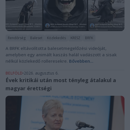
Rendőrség
Baleset
Közlekedés
KRESZ
BRFK
A BRFK eltávolította balesetmegelőzési videóját,
amelyben egy animált kaszás halál vadászott a sisak
nélkül közlekedő rolleresekre.
Bővebben...
BELFÖLD
2026. augusztus 6.
Évek kritikái után most tényleg átalakul a
magyar érettségi