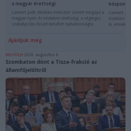
a magyar érettségi
központo
Lannert Judit oktatási miniszter szerint megújul a
Lannert Judi
magyar nyelv és irodalom érettségi, a végleges
években túl
szabályozás ősszel kerülhet nyilvánosságra.
ki, ennek m
Ajánljuk még
BELFÖLD
2026. augusztus 6.
Szombaton dönt a Tisza-frakció az
államfőjelöltről