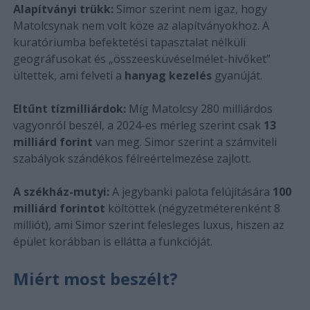
Alapítványi trükk:
Simor szerint nem igaz, hogy
Matolcsynak nem volt köze az alapítványokhoz. A
kuratóriumba befektetési tapasztalat nélküli
geográfusokat és „összeesküvéselmélet-hívőket”
ültettek, ami felveti a
hanyag kezelés
gyanúját.
Eltűnt tízmilliárdok:
Míg Matolcsy 280 milliárdos
vagyonról beszél, a 2024-es mérleg szerint csak
13
milliárd forint
van meg. Simor szerint a számviteli
szabályok szándékos félreértelmezése zajlott.
A székház-mutyi:
A jegybanki palota felújítására
100
milliárd forintot
költöttek (négyzetméterenként 8
milliót), ami Simor szerint felesleges luxus, hiszen az
épület korábban is ellátta a funkcióját.
Miért most beszélt?