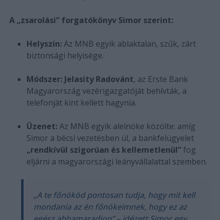
A „zsarolási” forgatókönyv Simor szerint:
Helyszín:
Az MNB egyik ablaktalan, szűk, zárt
biztonsági helyisége.
Módszer:
Jelasity Radovánt
, az Erste Bank
Magyarország vezérigazgatóját behívták, a
telefonját kint kellett hagynia.
Üzenet:
Az MNB egyik alelnöke közölte: amíg
Simor a bécsi vezetésben ül, a bankfelügyelet
„rendkívül szigorúan és kellemetlenül”
fog
eljárni a magyarországi leányvállalattal szemben.
„A te főnököd pontosan tudja, hogy mit kell
mondania az én főnökeimnek, hogy ez az
egész abbamaradjon” – idézett Simor egy