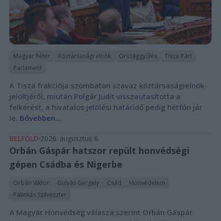
Magyar Péter
Köztársasági elnök
Országgyűlés
Tisza Párt
Parlament
A Tisza frakciója szombaton szavaz köztársaságielnök-
jelöltjéről, miután Polgár Judit visszautasította a
felkérést, a hivatalos jelölési határidő pedig hétfőn jár
le.
Bővebben...
BELFÖLD
2026. augusztus 6.
Orbán Gáspár hatszor repült honvédségi
gépen Csádba és Nigerbe
Orbán Viktor
Gulyás Gergely
Csád
Honvédelem
Pálinkás Szilveszter
A Magyar Honvédség válasza szerint Orbán Gáspár