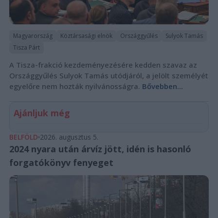
Magyarország
Köztársasági elnök
Országgyűlés
Sulyok Tamás
Tisza Párt
A Tisza-frakció kezdeményezésére kedden szavaz az
Országgyűlés Sulyok Tamás utódjáról, a jelölt személyét
egyelőre nem hozták nyilvánosságra.
Bővebben...
Ajánljuk még
BELFÖLD
2026. augusztus 5.
2024 nyara után árvíz jött, idén is hasonló
forgatókönyv fenyeget