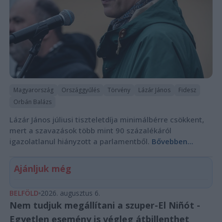
Magyarország
Országgyűlés
Törvény
Lázár János
Fidesz
Orbán Balázs
Lázár János júliusi tiszteletdíja minimálbérre csökkent,
mert a szavazások több mint 90 százalékáról
igazolatlanul hiányzott a parlamentből.
Bővebben...
Ajánljuk még
BELFÖLD
2026. augusztus 6.
Nem tudjuk megállítani a szuper-El Niñót -
Egyetlen esemény is végleg átbillenthet