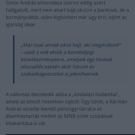
Simor András elmondása szerint eddig azért
hallgatott, mert nem akart bajt okozni a banknak, de a
kormányváltás utáni légkörben már úgy érzi, eljött az
igazság ideje.
„Már csak annak okoz bajt, aki megérdemli”
– utalt a volt elnök a büntetőjogi
következményekre, amelyek egy hivatali
visszaélés esetén akár három év
szabadságvesztést is jelenthetnek.
A vallomás illeszkedik abba a „kitálalási hullámba”,
amely az elmúlt hetekben zajlott. Úgy tűnik, a Kármán
András vezette leendő pénzügyi tárcára az
államháztartás mellett az MNB sötét szobáinak
kitakarítása is vár.