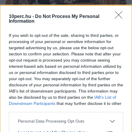
10perc.hu -
Do Not Process My Personal
Information
If you wish to opt-out of the sale, sharing to third parties, or
processing of your personal or sensitive information for
targeted advertising by us, please use the below opt-out
section to confirm your selection. Please note that after your
opt-out request is processed you may continue seeing
interest-based ads based on personal information utilized by
us or personal information disclosed to third parties prior to
your opt-out. You may separately opt-out of the further
disclosure of your personal information by third parties on the
Magyarország
Köztársasági elnök
Országgyűlés
Sulyok Tamás
IAB’s list of downstream participants. This information may
Tisza Párt
also be disclosed by us to third parties on the
IAB’s List of
Downstream Participants
that may further disclose it to other
A Tisza-frakció kezdeményezésére kedden szavaz az
third parties.
Országgyűlés Sulyok Tamás utódjáról, a jelölt személyét
egyelőre nem hozták nyilvánosságra.
Bővebben...
Personal Data Processing Opt Outs