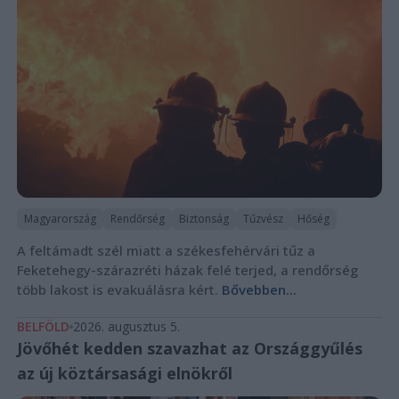
Magyarország
Rendőrség
Biztonság
Tűzvész
Hőség
A feltámadt szél miatt a székesfehérvári tűz a
Feketehegy-szárazréti házak felé terjed, a rendőrség
több lakost is evakuálásra kért.
Bővebben...
BELFÖLD
2026. augusztus 5.
Jövőhét kedden szavazhat az Országgyűlés
az új köztársasági elnökről