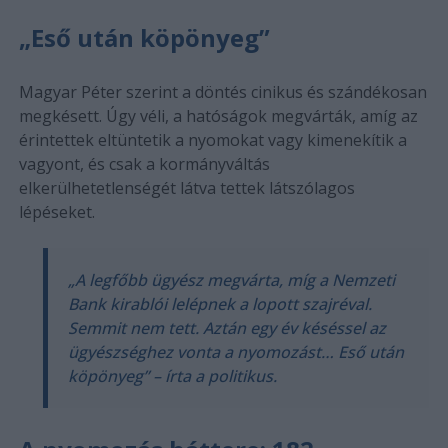
„Eső után köpönyeg”
Magyar Péter szerint a döntés cinikus és szándékosan
megkésett. Úgy véli, a hatóságok megvárták, amíg az
érintettek eltüntetik a nyomokat vagy kimenekítik a
vagyont, és csak a kormányváltás
elkerülhetetlenségét látva tettek látszólagos
lépéseket.
„A legfőbb ügyész megvárta, míg a Nemzeti
Bank kirablói lelépnek a lopott szajréval.
Semmit nem tett. Aztán egy év késéssel az
ügyészséghez vonta a nyomozást… Eső után
köpönyeg” – írta a politikus.