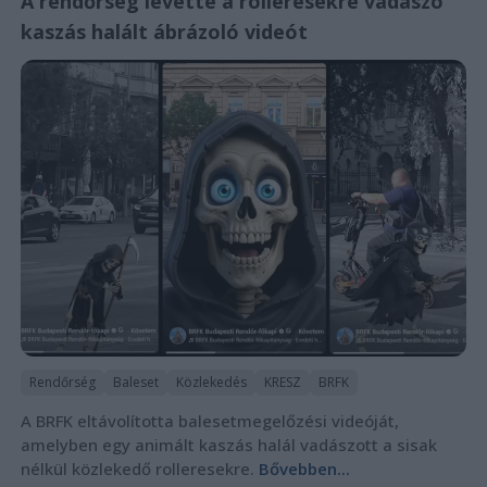
A rendőrség levette a rolleresekre vadászó
kaszás halált ábrázoló videót
Rendőrség
Baleset
Közlekedés
KRESZ
BRFK
A BRFK eltávolította balesetmegelőzési videóját,
amelyben egy animált kaszás halál vadászott a sisak
nélkül közlekedő rolleresekre.
Bővebben...