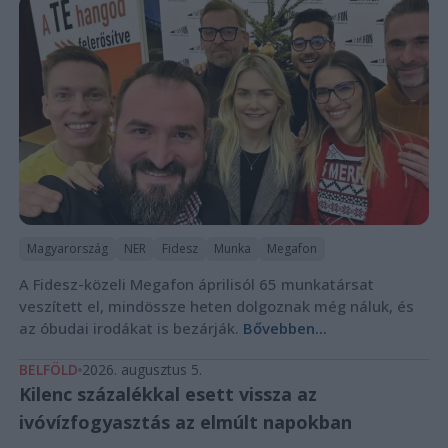
Magyarország
NER
Fidesz
Munka
Megafon
A Fidesz-közeli Megafon áprilisól 65 munkatársat
veszített el, mindössze heten dolgoznak még náluk, és
az óbudai irodákat is bezárják.
Bővebben...
BELFÖLD
2026. augusztus 5.
Kilenc százalékkal esett vissza az
ivóvízfogyasztás az elmúlt napokban