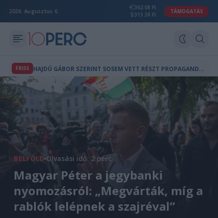
362.08 Ft
2026. Augusztus 6.
TÁMOGATÁS
313.38 Ft
H
AJDÚ GÁBOR SZERINT SOSEM VETT RÉSZT PROPAGANDAMŰSOROK KÉSZÍTÉSÉBEN
FRISS
BELFÖLD
Olvasási idő: 2 perc
Magyar Péter a jegybanki
nyomozásról: „Megvárták, míg a
rablók lelépnek a szajréval”