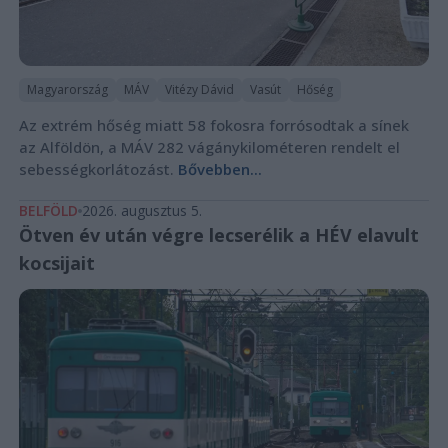
Magyarország
MÁV
Vitézy Dávid
Vasút
Hőség
Az extrém hőség miatt 58 fokosra forrósodtak a sínek
az Alföldön, a MÁV 282 vágánykilométeren rendelt el
sebességkorlátozást.
Bővebben...
BELFÖLD
2026. augusztus 5.
Ötven év után végre lecserélik a HÉV elavult
kocsijait