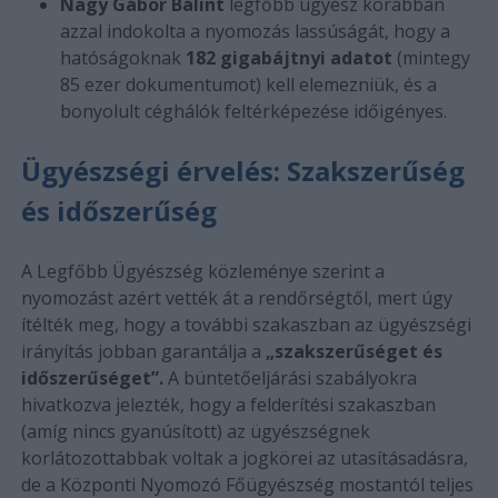
Nagy Gábor Bálint
legfőbb ügyész korábban
azzal indokolta a nyomozás lassúságát, hogy a
hatóságoknak
182 gigabájtnyi adatot
(mintegy
85 ezer dokumentumot) kell elemezniük, és a
bonyolult céghálók feltérképezése időigényes.
Ügyészségi érvelés: Szakszerűség
és időszerűség
A Legfőbb Ügyészség közleménye szerint a
nyomozást azért vették át a rendőrségtől, mert úgy
ítélték meg, hogy a további szakaszban az ügyészségi
irányítás jobban garantálja a
„szakszerűséget és
időszerűséget”.
A büntetőeljárási szabályokra
hivatkozva jelezték, hogy a felderítési szakaszban
(amíg nincs gyanúsított) az ügyészségnek
korlátozottabbak voltak a jogkörei az utasításadásra,
de a Központi Nyomozó Főügyészség mostantól teljes