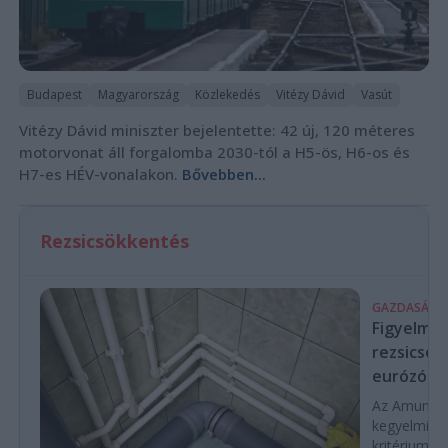
Budapest
Magyarország
Közlekedés
Vitézy Dávid
Vasút
Vitézy Dávid miniszter bejelentette: 42 új, 120 méteres
motorvonat áll forgalomba 2030-tól a H5-ös, H6-os és
H7-es HÉV-vonalakon.
Bővebben...
Rezsicsökkentés
GAZDASÁG
Figyelmez
rezsicsök
eurózóná
Az Amundi 
kegyelmi id
kritériumok