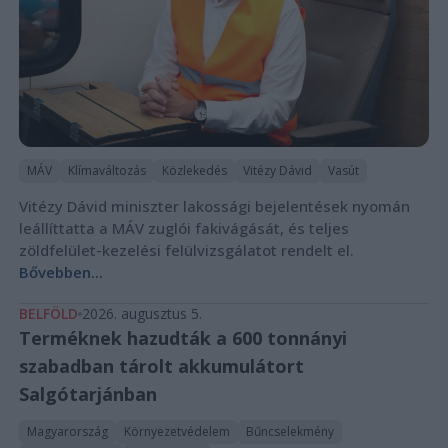
MÁV
Klímaváltozás
Közlekedés
Vitézy Dávid
Vasút
Vitézy Dávid miniszter lakossági bejelentések nyomán
leállíttatta a MÁV zuglói fakivágását, és teljes
zöldfelület-kezelési felülvizsgálatot rendelt el.
Bővebben...
BELFÖLD
2026. augusztus 5.
Terméknek hazudták a 600 tonnányi
szabadban tárolt akkumulátort
Salgótarjánban
Magyarország
Környezetvédelem
Bűncselekmény