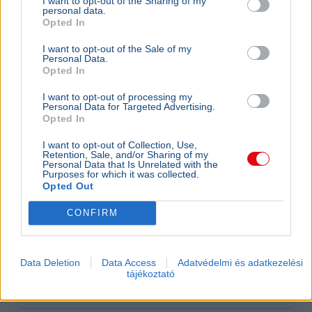
I want to opt-out of the Sharing of my
Oktatás
personal data.
Opted In
I want to opt-out of the Sale of my
Personal Data.
Opted In
I want to opt-out of processing my
Personal Data for Targeted Advertising.
Opted In
I want to opt-out of Collection, Use,
Retention, Sale, and/or Sharing of my
Personal Data that Is Unrelated with the
Purposes for which it was collected.
Opted Out
BELFÖLD
BELFÖLD
CONFIRM
Évek kritikái után most tényleg átalakul
Lannert Ju
a magyar érettségi
központo
Lannert Judit oktatási miniszter szerint megújul a
Lannert Judi
Data Deletion
Data Access
Adatvédelmi és adatkezelési
magyar nyelv és irodalom érettségi, a végleges
években túl
tájékoztató
szabályozás ősszel kerülhet nyilvánosságra.
ki, ennek m