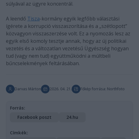
súlyával az ügyre koncentrál.
A leendő
Tisza
-kormány egyik legfőbb választási
ígérete a korrupció visszaszorítása és a „szétlopott”
közvagyon visszaszerzése volt. Ez a nyomozás lesz az
egyik első komoly tesztje annak, hogy az új politikai
vezetés és a változatlan vezetésű Ügyészség hogyan
tud (vagy nem tud) együttműködni a múltbeli
bűncselekmények feltárásában.
Darvas Márton
2026. 04. 21.
Főkép forrása: Northfoto
Forrás:
Facebook poszt
24.hu
Címkék: