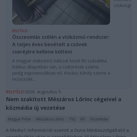
szükségese
BELFÖLD
Összeomlás szélén a víziközmű-rendszer:
A teljes éves bevételt a csövek
cseréjére kellene költeni
A magyar víziközmű-hálózat közel 80 százaléka
kritikus állapotban van, a csőtörések száma
pedig exponenciálisan nő. Kovács Károly szerint a
rezsicsökk...
BELFÖLD
2026. augusztus 5.
Nem szakított Mészáros Lőrinc cégeivel a
közmédia új vezetése
Magyar Péter
Mészáros Lőrinc
TV2
M1
Közmédia
A Media1 információi szerint a Duna Médiaszolgáltató a
vezetőváltás után is szerződésben áll Mészáros Lőrinc