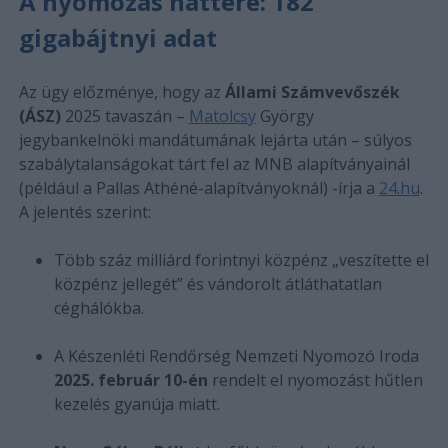
A nyomozás háttere: 182
gigabájtnyi adat
Az ügy előzménye, hogy az
Állami Számvevőszék
(ÁSZ)
2025 tavaszán –
Matolcsy
György
jegybankelnöki mandátumának lejárta után – súlyos
szabálytalanságokat tárt fel az MNB alapítványainál
(például a Pallas Athéné-alapítványoknál) -írja a
24.hu
.
A jelentés szerint:
Több száz milliárd forintnyi közpénz „veszítette el
közpénz jellegét” és vándorolt átláthatatlan
céghálókba.
A Készenléti Rendőrség Nemzeti Nyomozó Iroda
2025. február 10-én
rendelt el nyomozást hűtlen
kezelés gyanúja miatt.