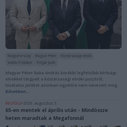
Magyarország
Magyar Péter
Köztársasági elnök
Vidéki Prókátor
Polgár Judit
Magyar Péter Baka András korábbi legfelsőbb bírósági
elnökkel tárgyalt a köztársasági elnöki posztról,
hivatalos jelöltet azonban egyelőre nem nevezett meg.
Bővebben...
BELFÖLD
2026. augusztus 5.
65-en mentek el április után - Mindössze
heten maradtak a Megafonnál