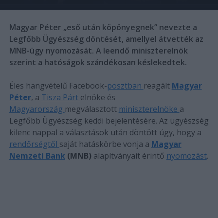
Magyar Péter „eső után köpönyegnek” nevezte a
Legfőbb Ügyészség döntését, amellyel átvették az
MNB-ügy nyomozását. A leendő miniszterelnök
szerint a hatóságok szándékosan késlekedtek.
Éles hangvételű Facebook-
posztban
reagált
Magyar
Péter
, a
Tisza Párt
elnöke és
Magyarország
megválasztott
miniszterelnöke
a
Legfőbb Ügyészség keddi bejelentésére. Az ügyészség
kilenc nappal a választások után döntött úgy, hogy a
rendőrségtől
saját hatáskörbe vonja a
Magyar
Nemzeti Bank
(MNB)
alapítványait érintő
nyomozást
.