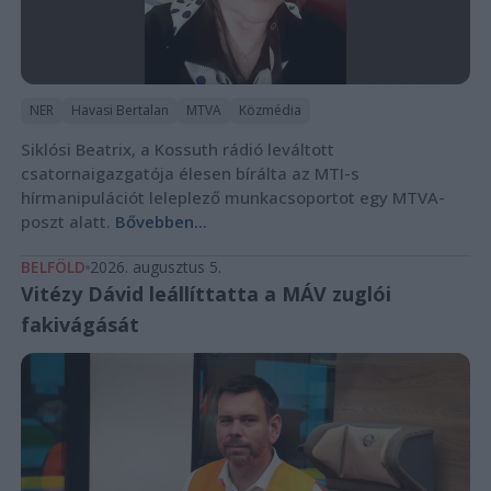
NER
Havasi Bertalan
MTVA
Közmédia
Siklósi Beatrix, a Kossuth rádió leváltott
csatornaigazgatója élesen bírálta az MTI-s
hírmanipulációt leleplező munkacsoportot egy MTVA-
poszt alatt.
Bővebben...
BELFÖLD
2026. augusztus 5.
Vitézy Dávid leállíttatta a MÁV zuglói
fakivágását