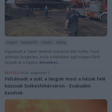
Szeged
Katasztrófa
Tűzvész
Hőség
Kigyulladt a Tápéi-öbölnél szárazon álló Szőke Tisza
gőzhajó Szegeden, a tűz a körülötte égő magas fűről
terjedt át a hajóra.
Bővebben...
BELFÖLD
2026. augusztus 5.
Feltámadt a szél, a lángok most a házak felé
kúsznak Székesfehérváron - Evakuálni
kezdtek