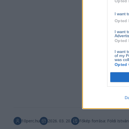
Opted 
I want t
Opted 
I want 
Advertis
Opted 
I want t
of my P
was col
Opted 
Da
10perc.hu
2026. 03. 20.
Főkép forrása: Földi Istvá