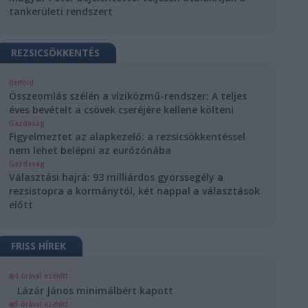
tankerületi rendszert
REZSICSÖKKENTÉS
Belföld
Összeomlás szélén a víziközmű-rendszer: A teljes
éves bevételt a csövek cseréjére kellene költeni
Gazdaság
Figyelmeztet az alapkezelő: a rezsicsökkentéssel
nem lehet belépni az eurózónába
Gazdaság
Választási hajrá: 93 milliárdos gyorssegély a
rezsistopra a kormánytól, két nappal a választások
előtt
FRISS HÍREK
4 órával ezelőtt
Lázár János minimálbért kapott
5 órával ezelőtt