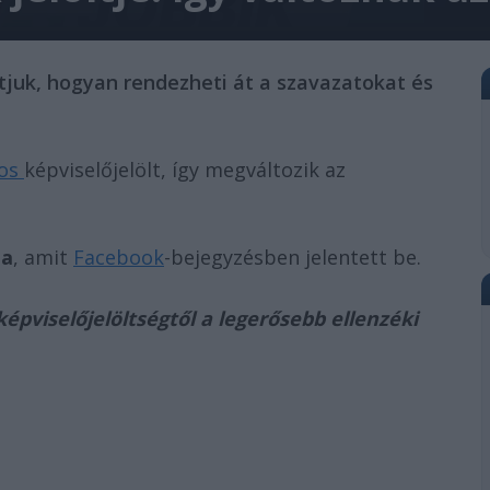
atjuk, hogyan rendezheti át a szavazatokat és
kos
képviselőjelölt, így megváltozik az
za
, amit
Facebook
-bejegyzésben jelentett be.
épviselőjelöltségtől a legerősebb ellenzéki