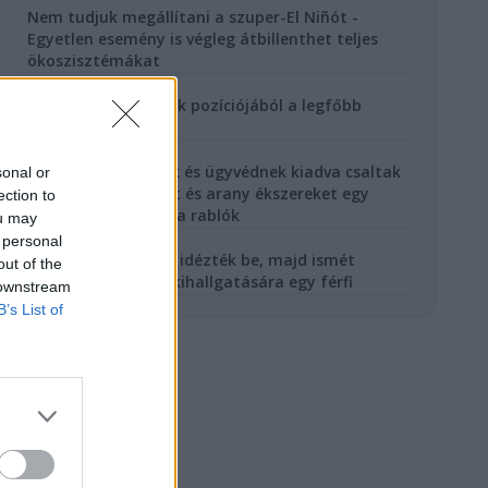
Nem tudjuk megállítani a szuper-El Niñót -
Egyetlen esemény is végleg átbillenthet teljes
ökoszisztémákat
6 órával ezelőtt
Eldőlt, mikor távozik pozíciójából a legfőbb
ügyész
7 órával ezelőtt
Magukat rendőrnek és ügyvédnek kiadva csaltak
sonal or
ki 2,5 millió forintot és arany ékszereket egy
ection to
dunaföldvári nőtől a rablók
ou may
7 órával ezelőtt
 personal
Ittas vezetés miatt idézték be, majd ismét
out of the
ittasan vezetett a kihallgatására egy férfi
 downstream
B’s List of