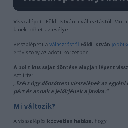
Visszalépett Földi István a választástól. Mut
kinek nőhet az esélye.
Visszalépett a
választástól
Földi István
jobbi
erőviszony az adott körzetben.
A politikus saját döntése alapján lépett viss
Azt írta:
„Ezért úgy döntöttem visszalépek az egyéni k
párt és annak a jelöltjének a javára.”
Mi változik?
A visszalépés
közvetlen hatása
, hogy: