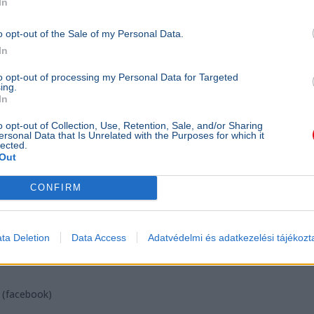
In
o opt-out of the Sale of my Personal Data.
In
to opt-out of processing my Personal Data for Targeted
ing.
In
o opt-out of Collection, Use, Retention, Sale, and/or Sharing
ersonal Data that Is Unrelated with the Purposes for which it
lected.
Out
CONFIRM
ta Deletion
Data Access
Adatvédelmi és adatkezelési tájékozt
n (facebook)