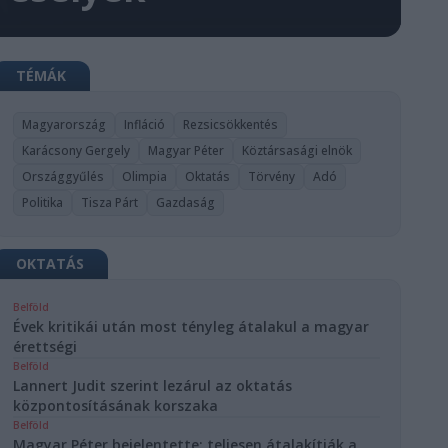
TÉMÁK
Magyarország
Infláció
Rezsicsökkentés
Karácsony Gergely
Magyar Péter
Köztársasági elnök
Országgyűlés
Olimpia
Oktatás
Törvény
Adó
Politika
Tisza Párt
Gazdaság
OKTATÁS
Belföld
Évek kritikái után most tényleg átalakul a magyar
érettségi
Belföld
Lannert Judit szerint lezárul az oktatás
központosításának korszaka
Belföld
Magyar Péter bejelentette: teljesen átalakítják a