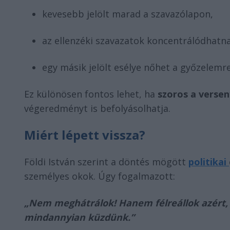
kevesebb jelölt marad a szavazólapon,
az ellenzéki szavazatok koncentrálódhatn
egy másik jelölt esélye nőhet a győzelemre
Ez különösen fontos lehet, ha
szoros a verse
végeredményt is befolyásolhatja.
Miért lépett vissza?
Földi István szerint a döntés mögött
politikai
személyes okok. Úgy fogalmazott:
„Nem meghátrálok! Hanem félreállok azért,
mindannyian küzdünk.”