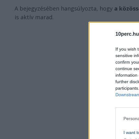
A bejegyzésében hangsúlyozta, hogy
a közöss
is aktív marad.
10perc.hu
If you wish 
sensitive in
confirm you
continue se
information 
further disc
participants
Downstream 
Persona
I want t