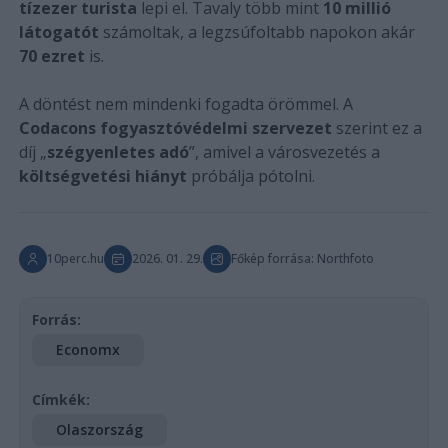
tízezer turista
lepi el. Tavaly több mint
10 millió
látogatót
számoltak, a legzsúfoltabb napokon akár
70 ezret
is.
A döntést nem mindenki fogadta örömmel. A
Codacons fogyasztóvédelmi szervezet
szerint ez a
díj „
szégyenletes adó
”, amivel a városvezetés a
költségvetési hiányt
próbálja pótolni.
10perc.hu
2026. 01. 29.
Főkép forrása: Northfoto
Forrás:
Economx
Címkék:
Olaszország