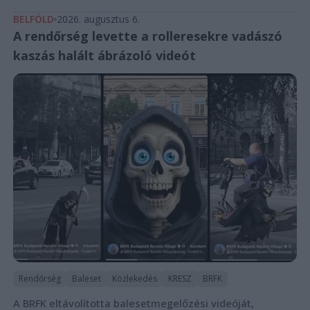
BELFÖLD
2026. augusztus 6.
A rendőrség levette a rolleresekre vadászó
kaszás halált ábrázoló videót
Rendőrség
Baleset
Közlekedés
KRESZ
BRFK
A BRFK eltávolította balesetmegelőzési videóját,