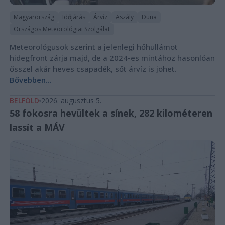
Magyarország
Időjárás
Árvíz
Aszály
Duna
Országos Meteorológiai Szolgálat
Meteorológusok szerint a jelenlegi hőhullámot
hidegfront zárja majd, de a 2024-es mintához hasonlóan
ősszel akár heves csapadék, sőt árvíz is jöhet.
Bővebben...
BELFÖLD
2026. augusztus 5.
58 fokosra hevültek a sínek, 282 kilométeren
lassít a MÁV