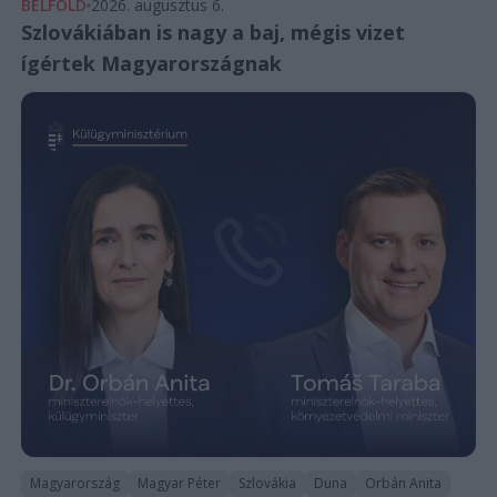
BELFÖLD
2026. augusztus 6.
Szlovákiában is nagy a baj, mégis vizet
ígértek Magyarországnak
Magyarország
Magyar Péter
Szlovákia
Duna
Orbán Anita