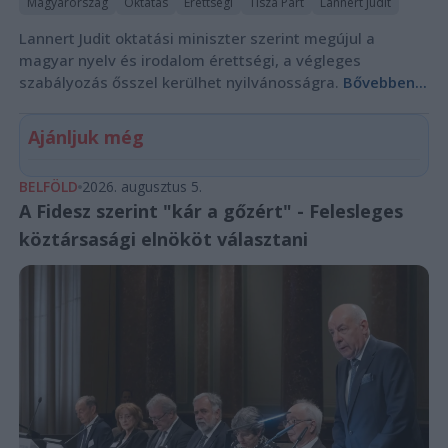
Magyarország
Oktatás
Érettségi
Tisza Párt
Lannert Judit
Lannert Judit oktatási miniszter szerint megújul a
magyar nyelv és irodalom érettségi, a végleges
szabályozás ősszel kerülhet nyilvánosságra.
Bővebben...
Ajánljuk még
BELFÖLD
2026. augusztus 5.
A Fidesz szerint "kár a gőzért" - Felesleges
köztársasági elnököt választani