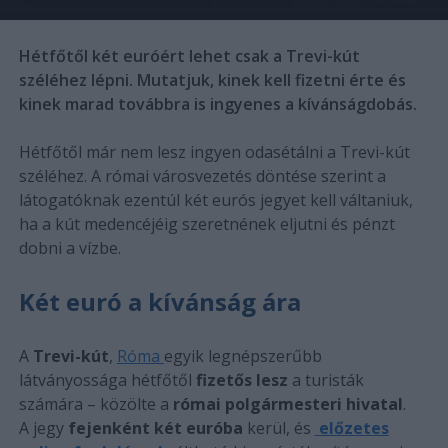
Hétfőtől két euróért lehet csak a Trevi-kút
széléhez lépni. Mutatjuk, kinek kell fizetni érte és
kinek marad továbbra is ingyenes a kívánságdobás.
Hétfőtől már nem lesz ingyen odasétálni a Trevi-kút
széléhez. A római városvezetés döntése szerint a
látogatóknak ezentúl két eurós jegyet kell váltaniuk,
ha a kút medencéjéig szeretnének eljutni és pénzt
dobni a vízbe.
Két euró a kívánság ára
A
Trevi-kút
,
Róma
egyik legnépszerűbb
látványossága hétfőtől
fizetős lesz
a turisták
számára – közölte a
római polgármesteri hivatal
.
A jegy
fejenként két euróba
kerül, és
előzetes