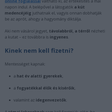
online foglalással
váltható ki, az értékesítés a mai
napon indul. A belépővel a látogatók
a kút
medencéjéig
juthatnak el, vagyis onnan dobhatják
be az aprót, ahogy a hagyomány diktálja.
Aki nem vásárol jegyet,
távolabbról, a térről
nézheti
a kutat – ez továbbra is
ingyenes
.
Kinek nem kell fizetni?
Mentességet kapnak:
a
hat év alatti gyerekek
,
a
fogyatékkal élők és kísérőik
,
valamint az
idegenvezetők
.
A
római lakosoknak
sem kell fizetniük, elég, ha