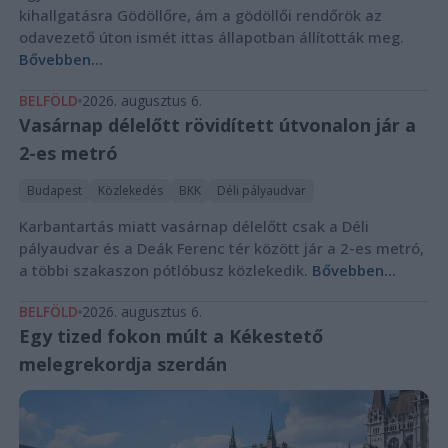
kihallgatásra Gödöllőre, ám a gödöllői rendőrök az
odavezető úton ismét ittas állapotban állították meg.
Bővebben...
BELFÖLD
2026. augusztus 6.
Vasárnap délelőtt rövidített útvonalon jár a
2-es metró
Budapest
Közlekedés
BKK
Déli pályaudvar
Karbantartás miatt vasárnap délelőtt csak a Déli
pályaudvar és a Deák Ferenc tér között jár a 2-es metró,
a többi szakaszon pótlóbusz közlekedik.
Bővebben...
BELFÖLD
2026. augusztus 6.
Egy tized fokon múlt a Kékestető
melegrekordja szerdán