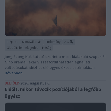
Időjárás
Klímaváltozás
Tudomány
Aszály
Globális felmelegedés
Hőség
Jong Szong Kuk kutató szerint a most kialakuló szuper-El
Niño drámai, akár visszafordíthatatlan éghajlati
változásokat idézhet elő egyes ökoszisztémákban.
Bővebben...
BELFÖLD
2026. augusztus 6.
Eldőlt, mikor távozik pozíciójából a legfőbb
ügyész