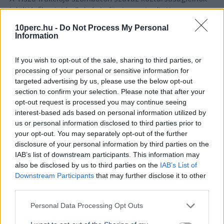
jelöltjéről, miután Polgár Judit visszautasította a
felkérést, a hivatalos jelölési határidő pedig hétfőn jár
10perc.hu -
Do Not Process My Personal
le.
Bővebben...
Information
BELFÖLD
2026. augusztus 6.
If you wish to opt-out of the sale, sharing to third parties, or
Orbán Gáspár hatszor repült honvédségi
processing of your personal or sensitive information for
gépen Csádba és Nigerbe
targeted advertising by us, please use the below opt-out
section to confirm your selection. Please note that after your
Orbán Viktor
Gulyás Gergely
Csád
Honvédelem
opt-out request is processed you may continue seeing
Pálinkás Szilveszter
interest-based ads based on personal information utilized by
us or personal information disclosed to third parties prior to
A Magyar Honvédség válasza szerint Orbán Gáspár
your opt-out. You may separately opt-out of the further
hatszor utazott katonai gépen Csádba és Nigerbe a
disclosure of your personal information by third parties on the
titkolt afrikai misszió előkészítése idején.
Bővebben...
IAB’s list of downstream participants. This information may
also be disclosed by us to third parties on the
IAB’s List of
BELFÖLD
2026. augusztus 6.
Downstream Participants
that may further disclose it to other
„A nép nem a forradalmár hadserege” –
third parties.
üzente Gyurcsány Ferenc Magyar Péternek?
Personal Data Processing Opt Outs