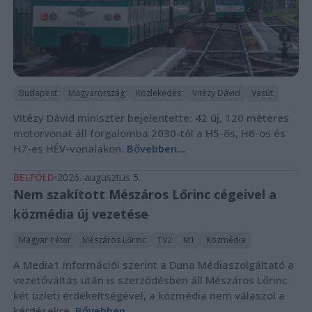
Budapest
Magyarország
Közlekedés
Vitézy Dávid
Vasút
Vitézy Dávid miniszter bejelentette: 42 új, 120 méteres
motorvonat áll forgalomba 2030-tól a H5-ös, H6-os és
H7-es HÉV-vonalakon.
Bővebben...
BELFÖLD
2026. augusztus 5.
Nem szakított Mészáros Lőrinc cégeivel a
közmédia új vezetése
Magyar Péter
Mészáros Lőrinc
TV2
M1
Közmédia
A Media1 információi szerint a Duna Médiaszolgáltató a
vezetőváltás után is szerződésben áll Mészáros Lőrinc
két üzleti érdekeltségével, a közmédia nem válaszol a
kérdésekre.
Bővebben...