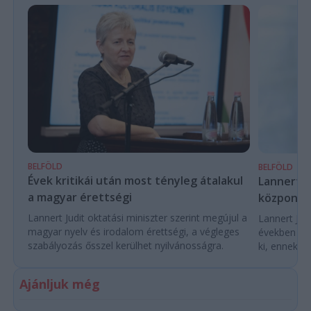
BELFÖLD
BELFÖLD
Évek kritikái után most tényleg átalakul
Lannert Ju
a magyar érettségi
központo
Lannert Judit oktatási miniszter szerint megújul a
Lannert Judi
magyar nyelv és irodalom érettségi, a végleges
években túl
szabályozás ősszel kerülhet nyilvánosságra.
ki, ennek m
Ajánljuk még