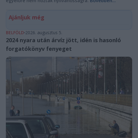
egyelőre nem hozták nyilvánosságra.
Bővebben...
Ajánljuk még
BELFÖLD
2026. augusztus 5.
2024 nyara után árvíz jött, idén is hasonló
forgatókönyv fenyeget