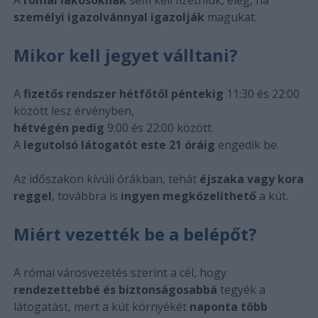
személyi igazolvánnyal igazolják
magukat.
Mikor kell jegyet válltani?
A
fizetős rendszer hétfőtől péntekig
11:30 és 22:00
között lesz érvényben,
hétvégén pedig
9:00 és 22:00 között.
A
legutolsó látogatót este 21 óráig
engedik be.
Az időszakon kívüli órákban, tehát
éjszaka vagy kora
reggel
, továbbra is
ingyen megközelíthető
a kút.
Miért vezették be a belépőt?
A római városvezetés szerint a cél, hogy
rendezettebbé és biztonságosabbá
tegyék a
látogatást, mert a kút környékét
naponta több