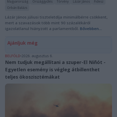
Magyarország
Országgyűlés
Törvény
Lázár János
Fidesz
Orbán Balázs
Lázár János júliusi tiszteletdíja minimálbérre csökkent,
mert a szavazások több mint 90 százalékáról
igazolatlanul hiányzott a parlamentből.
Bővebben...
Ajánljuk még
BELFÖLD
2026. augusztus 6.
Nem tudjuk megállítani a szuper-El Niñót -
Egyetlen esemény is végleg átbillenthet
teljes ökoszisztémákat