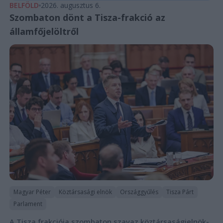
BELFÖLD
2026. augusztus 6.
Szombaton dönt a Tisza-frakció az
államfőjelöltről
Magyar Péter
Köztársasági elnök
Országgyűlés
Tisza Párt
Parlament
A Tisza frakciója szombaton szavaz köztársaságielnök-