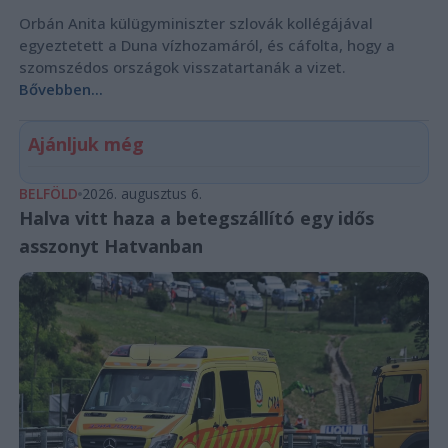
Orbán Anita külügyminiszter szlovák kollégájával
egyeztetett a Duna vízhozamáról, és cáfolta, hogy a
szomszédos országok visszatartanák a vizet.
Bővebben...
Ajánljuk még
BELFÖLD
2026. augusztus 6.
Halva vitt haza a betegszállító egy idős
asszonyt Hatvanban