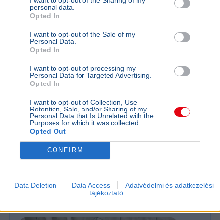
I want to opt-out of the Sharing of my
personal data.
Opted In
I want to opt-out of the Sale of my
Personal Data.
Opted In
I want to opt-out of processing my
Personal Data for Targeted Advertising.
Opted In
I want to opt-out of Collection, Use,
Retention, Sale, and/or Sharing of my
Magyarország
Magyar Péter
Facebook
Gyurcsány Ferenc
Personal Data that Is Unrelated with the
Tisza Párt
Purposes for which it was collected.
Opted Out
Gyurcsány Ferenc Facebook-bejegyzésében arról írt,
hogy a forradalom után a nép megszerzett jogait az új
CONFIRM
hatalom sem vonhatja vissza.
Bővebben...
Data Deletion
Data Access
Adatvédelmi és adatkezelési
Rezsicsökkentés
tájékoztató