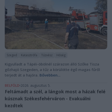
Szeged
Katasztrófa
Tűzvész
Hőség
Kigyulladt a Tápéi-öbölnél szárazon álló Szőke Tisza
gőzhajó Szegeden, a tűz a körülötte égő magas fűről
terjedt át a hajóra.
Bővebben...
BELFÖLD
2026. augusztus 5.
Feltámadt a szél, a lángok most a házak felé
kúsznak Székesfehérváron - Evakuálni
kezdtek