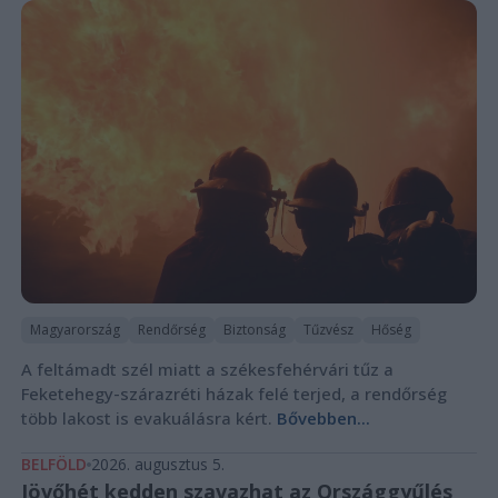
Magyarország
Rendőrség
Biztonság
Tűzvész
Hőség
A feltámadt szél miatt a székesfehérvári tűz a
Feketehegy-szárazréti házak felé terjed, a rendőrség
több lakost is evakuálásra kért.
Bővebben...
BELFÖLD
2026. augusztus 5.
Jövőhét kedden szavazhat az Országgyűlés