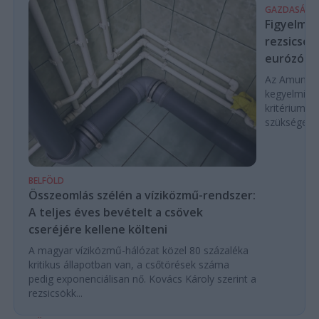
GAZDASÁG
Figyelmez
rezsicsök
eurózóná
Az Amundi 
kegyelmi id
kritériumok
szükségese
BELFÖLD
Összeomlás szélén a víziközmű-rendszer:
A teljes éves bevételt a csövek
cseréjére kellene költeni
A magyar víziközmű-hálózat közel 80 százaléka
kritikus állapotban van, a csőtörések száma
pedig exponenciálisan nő. Kovács Károly szerint a
rezsicsökk...