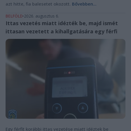
azt hitte, fia balesetet okozott.
Bővebben...
BELFÖLD
2026. augusztus 6.
Ittas vezetés miatt idézték be, majd ismét
ittasan vezetett a kihallgatására egy férfi
Egy férfit korábbi ittas vezetése miatt idéztek be