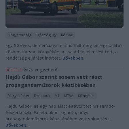
Magyarország
Egészségügy
Kórház
Egy 80 éves, demenciával élő nő halt meg betegszállítás
közben Hatvan környékén, a család feljelentést tett, a
rendőrség eljárást indított.
Bővebben...
BELFÖLD
2026. augusztus 6.
Hajdú Gábor szerint sosem vett részt
propagandaműsorok készítésében
Magyar Péter
Facebook
M1
MTVA
Közmédia
Hajdú Gábor, az egy nap alatt eltávolított M1 Híradó-
főszerkesztő Facebookon tagadta, hogy
propagandaműsorok készítésében vett volna részt.
Bővebben...