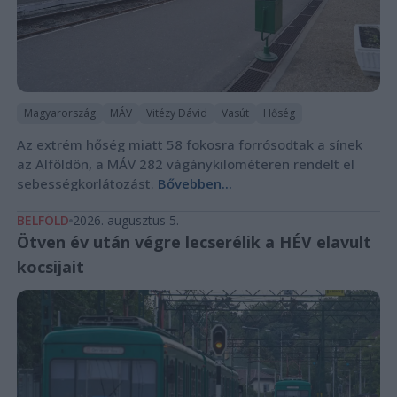
Magyarország
MÁV
Vitézy Dávid
Vasút
Hőség
Az extrém hőség miatt 58 fokosra forrósodtak a sínek
az Alföldön, a MÁV 282 vágánykilométeren rendelt el
sebességkorlátozást.
Bővebben...
BELFÖLD
2026. augusztus 5.
Ötven év után végre lecserélik a HÉV elavult
kocsijait