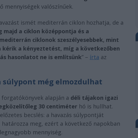
nő mennyiségek valószínűek.
avazást ismét mediterrán ciklon hozhatja, de a
 majd a ciklon középpontja és a
mediterrán ciklonok szeszélyesebbek, mint
a kérik a kényeztetést, míg a következőben
ás hasonlatot ne is említsünk
” –
írta
az
 a súlypont még elmozdulhat
b forgatókönyvek alapján a
déli tájakon igazi
gközelítőleg 30 centiméter
hó is hullhat.
előzetes becslés: a havazás súlypontját
a határozza meg, ezért a következő napokban
a legnagyobb mennyiség.