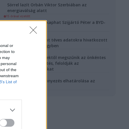
Sörrel lazít Orbán Viktor Szerbiában az
energiaválság alatt
15 órával ezelőtt
Akár három évet is kaphat Szijjártó Péter a BYD-
ügy miatt
16 órával ezelőtt
Gajdos László szerint téves adatokra hivatkozott
Hadházy a MOHU ügyben
sonal or
ection to
17 órával ezelőtt
Magyar Péter: péntektől megszűnik az önkéntes
ou may
fogyasztáscsökkentés, feloldják az
 personal
energiakorlátozásokat
out of the
18 órával ezelőtt
 downstream
Megkezdődik a szennyezés elhatárolása az
B’s List of
Óbudai Gázgyárnál