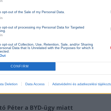
In
o opt-out of the Sale of my Personal Data.
In
to opt-out of processing my Personal Data for Targeted
ing.
In
o opt-out of Collection, Use, Retention, Sale, and/or Sharing
ersonal Data that Is Unrelated with the Purposes for which it
lected.
Out
CONFIRM
 Orbán Viktor a gučai trombitafesztiválon sörözött,
ta Deletion
Data Access
Adatvédelmi és adatkezelési tájékozt
bben...
rtó Péter a BYD-ügy miatt