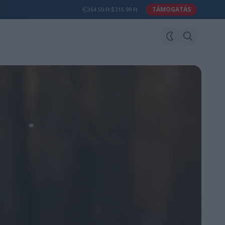
TÁMOGATÁS
364.50 Ft
315.99 Ft