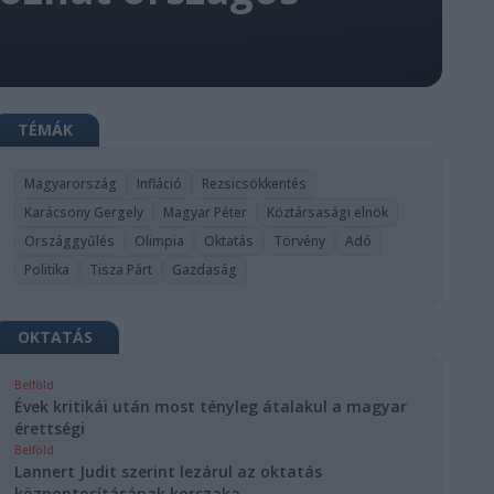
TÉMÁK
Magyarország
Infláció
Rezsicsökkentés
Karácsony Gergely
Magyar Péter
Köztársasági elnök
Országgyűlés
Olimpia
Oktatás
Törvény
Adó
Politika
Tisza Párt
Gazdaság
OKTATÁS
Belföld
Évek kritikái után most tényleg átalakul a magyar
érettségi
Belföld
Lannert Judit szerint lezárul az oktatás
központosításának korszaka