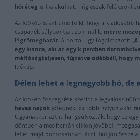
hóréteg
is kialakulhat, míg észak felé csökke
Az Időkép is azt emelte ki, hogy a kiadósabb h
csapadék súlypontja azon múlik,
merre mozog
légtömeghatár
. A portál úgy fogalmazott: „
A 
egy kiscica, aki az egyik percben dorombolv
méltóságteljesen, fújtatva odébbáll, hogy m
Időkép.
Délen lehet a legnagyobb hó, de
Az Időkép összegzése szerint a legvalószínűb
havas napok
jöhetnek, és több helyen akár
me
Ugyanakkor azt is hangsúlyozták, hogy ez egy 
döntően a mediterrán ciklon jövőbeli mozgás
lehet majd pontosabban látni, hol jön össze 