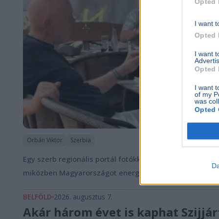
Opted 
I want t
Opted 
I want 
Advertis
Opted 
I want t
of my P
was col
Opted 
Orbán Viktor
Szerbia
Egy szerb regionális portál fotókkal dokumentálta, hogy
Da
miközben Magyarországot energiaválság sújtotta.
Bőve
BELFÖLD
2026. augusztus 7.
Akár három évet is kaphat Szijjá