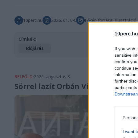
10perc.hu
2026. 01. 04.
Főkép forrása: Illusztráció
10perc.hu
Címkék:
Időjárás
If you wish 
sensitive in
confirm you
continue se
information 
BELFÖLD
2026. augusztus 8.
further disc
Sörrel lazít Orbán Viktor Szerbiá
participants
Downstream 
Persona
I want t