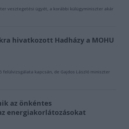
éter vesztegetési ügyét, a korábbi külügyminiszter akár
tokra hivatkozott Hadházy a MOHU
felülvizsgálata kapcsán, de Gajdos László miniszter
ik az önkéntes
az energiakorlátozásokat