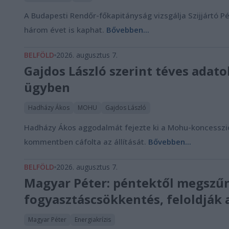
A Budapesti Rendőr-főkapitányság vizsgálja Szijjártó P
három évet is kaphat.
Bővebben...
BELFÖLD
2026. augusztus 7.
Gajdos László szerint téves ada
ügyben
Hadházy Ákos
MOHU
Gajdos László
Hadházy Ákos aggodalmát fejezte ki a Mohu-koncesszió 
kommentben cáfolta az állítását.
Bővebben...
BELFÖLD
2026. augusztus 7.
Magyar Péter: péntektől megszűn
fogyasztáscsökkentés, feloldják 
Magyar Péter
Energiakrízis