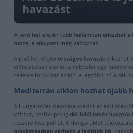
havazást
A jövő hét elején több hullámban érkezhet 
össze, a súlypont még változhat.
A jövő hét elején
országos havazás
érkezhet M
előrejelzések szerint a helyzetet egy mediterr
téliesre fordulhat az idő, a legtöbb hó a déli 
Mediterrán ciklon hozhat újabb 
A HungaroMet riasztása szerint az esti óráktó
válthat, hétfőn pedig
dél felől ismét havazás
részére kiterjedhet. A HungaroMet tájékoztat
országrészben várható a legtöbb hó
, nagyo