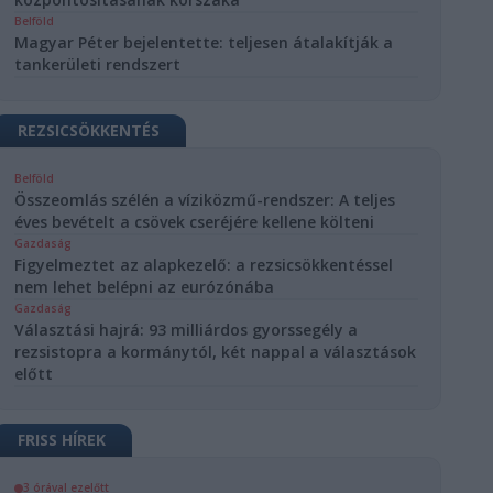
Belföld
Magyar Péter bejelentette: teljesen átalakítják a
tankerületi rendszert
REZSICSÖKKENTÉS
Belföld
Összeomlás szélén a víziközmű-rendszer: A teljes
éves bevételt a csövek cseréjére kellene költeni
Gazdaság
Figyelmeztet az alapkezelő: a rezsicsökkentéssel
nem lehet belépni az eurózónába
Gazdaság
Választási hajrá: 93 milliárdos gyorssegély a
rezsistopra a kormánytól, két nappal a választások
előtt
FRISS HÍREK
3 órával ezelőtt