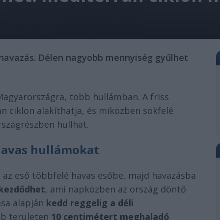
a havazás. Délen nagyobb mennyiség gyűlhet
agyarországra, több hullámban. A friss
án ciklon alakíthatja, és miközben sokfelé
országrészben hullhat.
havas hullámokat
l az eső többfelé havas esőbe, majd havazásba
 kezdődhet
, ami napközben az ország döntő
ása alapján
kedd reggelig a déli
bb területen
10 centimétert meghaladó