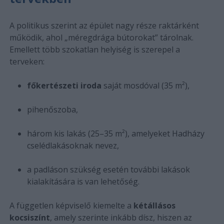
A politikus szerint az épület nagy része raktárként
működik, ahol „méregdrága bútorokat” tárolnak.
Emellett több szokatlan helyiség is szerepel a
terveken:
főkertészeti iroda
saját mosdóval (35 m²),
pihenőszoba,
három kis lakás (25–35 m²), amelyeket Hadházy
cselédlakásoknak nevez,
a padláson szükség esetén további lakások
kialakítására is van lehetőség.
A független képviselő kiemelte a
kétállásos
kocsiszínt
, amely szerinte inkább dísz, hiszen az