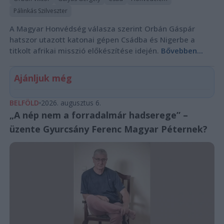
Pálinkás Szilveszter
A Magyar Honvédség válasza szerint Orbán Gáspár
hatszor utazott katonai gépen Csádba és Nigerbe a
titkolt afrikai misszió előkészítése idején.
Bővebben...
Ajánljuk még
BELFÖLD
2026. augusztus 6.
„A nép nem a forradalmár hadserege” –
üzente Gyurcsány Ferenc Magyar Péternek?