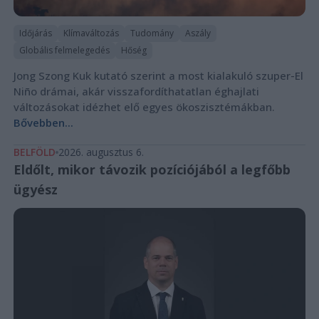
Időjárás
Klímaváltozás
Tudomány
Aszály
Globális felmelegedés
Hőség
Jong Szong Kuk kutató szerint a most kialakuló szuper-El
Niño drámai, akár visszafordíthatatlan éghajlati
változásokat idézhet elő egyes ökoszisztémákban.
Bővebben...
BELFÖLD
2026. augusztus 6.
Eldőlt, mikor távozik pozíciójából a legfőbb
ügyész