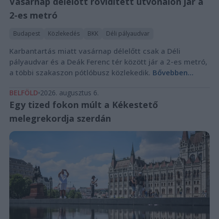
Vasárnap délelőtt rövidített útvonalon jár a
2-es metró
Budapest
Közlekedés
BKK
Déli pályaudvar
Karbantartás miatt vasárnap délelőtt csak a Déli
pályaudvar és a Deák Ferenc tér között jár a 2-es metró,
a többi szakaszon pótlóbusz közlekedik.
Bővebben...
BELFÖLD
2026. augusztus 6.
Egy tized fokon múlt a Kékestető
melegrekordja szerdán