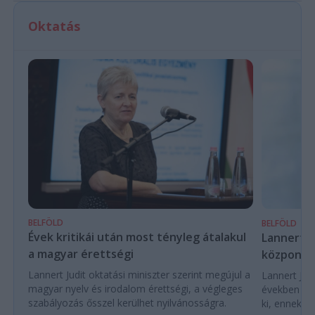
Oktatás
BELFÖLD
BELFÖLD
Évek kritikái után most tényleg átalakul
Lannert Ju
a magyar érettségi
központo
Lannert Judit oktatási miniszter szerint megújul a
Lannert Judi
magyar nyelv és irodalom érettségi, a végleges
években túl
szabályozás ősszel kerülhet nyilvánosságra.
ki, ennek m