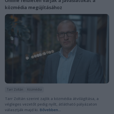
Online felületen várják a javaslatokat a
közmédia megújításához
Tarr Zoltán
Közmédia
Tarr Zoltán szerint zajlik a közmédia átvilágítása, a
végleges vezetőt pedig nyílt, átlátható pályázaton
választják majd ki.
Bővebben...