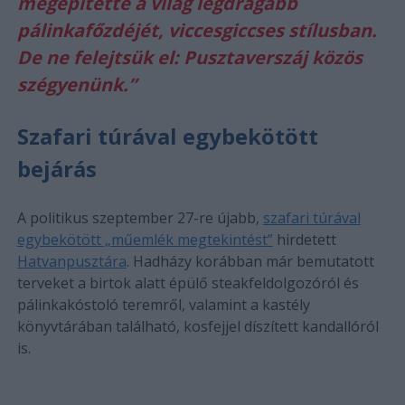
megépítette a világ legdrágább
pálinkafőzdéjét, viccesgiccses stílusban.
De ne felejtsük el: Pusztaverszáj közös
szégyenünk.”
Szafari túrával egybekötött
bejárás
A politikus szeptember 27-re újabb,
szafari túrával
egybekötött „műemlék megtekintést”
hirdetett
Hatvanpusztára
. Hadházy korábban már bemutatott
terveket a birtok alatt épülő steakfeldolgozóról és
pálinkakóstoló teremről, valamint a kastély
könyvtárában található, kosfejjel díszített kandallóról
is.