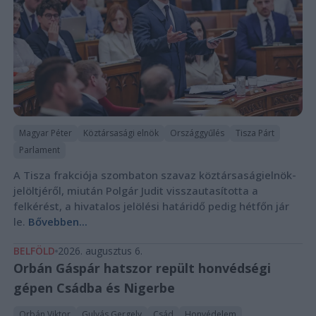
Magyar Péter
Köztársasági elnök
Országgyűlés
Tisza Párt
Parlament
A Tisza frakciója szombaton szavaz köztársaságielnök-
jelöltjéről, miután Polgár Judit visszautasította a
felkérést, a hivatalos jelölési határidő pedig hétfőn jár
le.
Bővebben...
BELFÖLD
2026. augusztus 6.
Orbán Gáspár hatszor repült honvédségi
gépen Csádba és Nigerbe
Orbán Viktor
Gulyás Gergely
Csád
Honvédelem