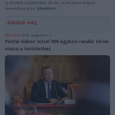
új elnököt szeptember 26-án, Lázár János májusi
lemondása után.
Bővebben...
Ajánljuk még
BELFÖLD
2026. augusztus 7.
Pósfai Gábor: közel 900 egykori rendőr térne
vissza a testülethez