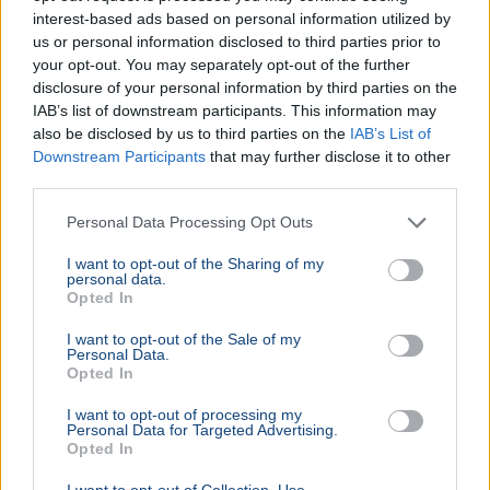
interest-based ads based on personal information utilized by
us or personal information disclosed to third parties prior to
your opt-out. You may separately opt-out of the further
Szijjártó Péter
NER
Dubaj
Munka
disclosure of your personal information by third parties on the
IAB’s list of downstream participants. This information may
Gáspár Evelin a Külügyminisztériumban töltött, sokat
also be disclosed by us to third parties on the
IAB’s List of
kritizált hónapok után most Mallorcán pihen, idén már
Downstream Participants
that may further disclose it to other
Dubajban és Törökországban is járt.
Bővebben...
third parties.
BELFÖLD
2026. augusztus 7.
Personal Data Processing Opt Outs
7,2 milliárdos luxusépületet vett volna az
Orbán-kormány Brüsszelben
I want to opt-out of the Sharing of my
personal data.
Opted In
I want to opt-out of the Sale of my
Personal Data.
Opted In
I want to opt-out of processing my
Personal Data for Targeted Advertising.
Opted In
I want to opt-out of Collection, Use,