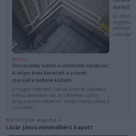
eurózóná
Az Amundi 
kegyelmi id
kritériumok
szükségese
BELFÖLD
Összeomlás szélén a víziközmű-rendszer:
A teljes éves bevételt a csövek
cseréjére kellene költeni
A magyar víziközmű-hálózat közel 80 százaléka
kritikus állapotban van, a csőtörések száma
pedig exponenciálisan nő. Kovács Károly szerint a
rezsicsökk...
BELFÖLD
2026. augusztus 6.
Lázár János minimálbért kapott