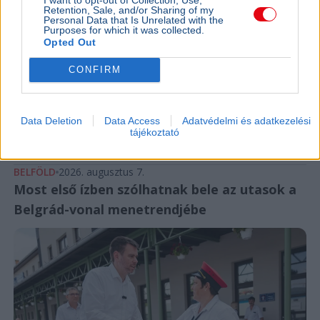
Retention, Sale, and/or Sharing of my
Personal Data that Is Unrelated with the
Purposes for which it was collected.
Opted Out
CONFIRM
Magyarország
Brüsszel
NER
Fidesz
Üzlet
Az Orbán-kormány 7,2 milliárd forintért vásárolt volna
Data Deletion
Data Access
Adatvédelmi és adatkezelési
luxusingatlant Brüsszelben, ahol fine dining étteremet is
tájékoztató
nyitottak volna. Az üzlet végül meghiúsult.
Bővebben...
BELFÖLD
2026. augusztus 7.
Most első ízben szólhatnak bele az utasok a
Belgrád-vonal menetrendjébe