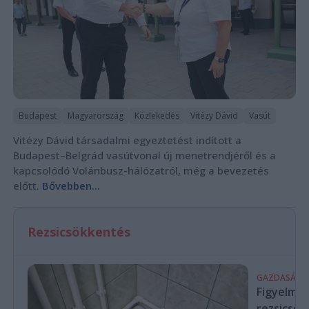
Budapest
Magyarország
Közlekedés
Vitézy Dávid
Vasút
Vitézy Dávid társadalmi egyeztetést indított a
Budapest–Belgrád vasútvonal új menetrendjéről és a
kapcsolódó Volánbusz-hálózatról, még a bevezetés
előtt.
Bővebben...
Rezsicsökkentés
GAZDASÁG
Figyelmez
rezsicsök