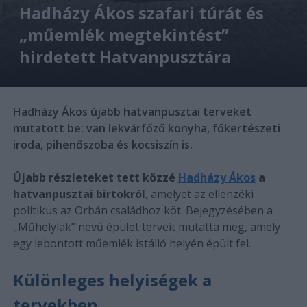
Hadházy Ákos szafari túrát és
„műemlék megtekintést”
hirdetett Hatvanpusztára
Hadházy Ákos újabb hatvanpusztai terveket
mutatott be: van lekvárfőző konyha, főkertészeti
iroda, pihenőszoba és kocsiszín is.
Újabb részleteket tett közzé
Hadházy Ákos
a
hatvanpusztai birtokról
, amelyet az ellenzéki
politikus az Orbán családhoz köt. Bejegyzésében a
„Műhelylak” nevű épület terveit mutatta meg, amely
egy lebontott műemlék istálló helyén épült fel.
Különleges helyiségek a
tervekben