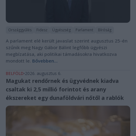
Országgyűlés
Fidesz
Ügyészség
Parlament
Bíróság
A parlament elé került javaslat szerint augusztus 25-én
szűnik meg Nagy Gábor Bálint legfőbb ügyészi
megbízatása, aki politikai támadásokra hivatkozva
mondott le.
Bővebben...
BELFÖLD
2026. augusztus 6.
Magukat rendőrnek és ügyvédnek kiadva
csaltak ki 2,5 millió forintot és arany
ékszereket egy dunaföldvári nőtől a rablók