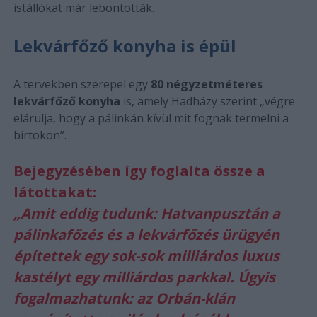
istállókat már lebontották.
Lekvárfőző konyha is épül
A tervekben szerepel egy
80 négyzetméteres
lekvárfőző konyha
is, amely Hadházy szerint „végre
elárulja, hogy a pálinkán kívül mit fognak termelni a
birtokon”.
Bejegyzésében így foglalta össze a
látottakat:
„Amit eddig tudunk: Hatvanpusztán a
pálinkafőzés és a lekvárfőzés ürügyén
építettek egy sok-sok milliárdos luxus
kastélyt egy milliárdos parkkal. Úgyis
fogalmazhatunk: az Orbán-klán