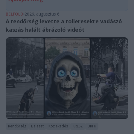
BELFÖLD
2026. augusztus 6.
A rendőrség levette a rolleresekre vadászó
kaszás halált ábrázoló videót
Rendőrség
Baleset
Közlekedés
KRESZ
BRFK