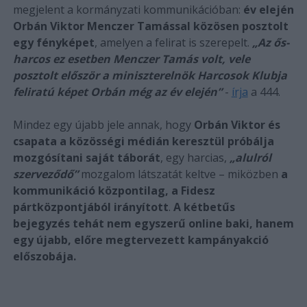
megjelent a kormányzati kommunikációban:
év elején
Orbán Viktor Menczer Tamással közösen posztolt
egy fényképet
, amelyen a felirat is szerepelt.
„Az ős-
harcos ez esetben Menczer Tamás volt, vele
posztolt először a miniszterelnök Harcosok Klubja
feliratú képet Orbán még az év elején”
-
írja
a 444.
Mindez egy újabb jele annak, hogy
Orbán Viktor és
csapata a közösségi médián keresztül próbálja
mozgósítani saját táborát
, egy harcias,
„alulról
szerveződő”
mozgalom látszatát keltve – miközben
a
kommunikáció központilag, a Fidesz
pártközpontjából irányított
.
A kétbetűs
bejegyzés tehát nem egyszerű online baki, hanem
egy újabb, előre megtervezett kampányakció
előszobája.