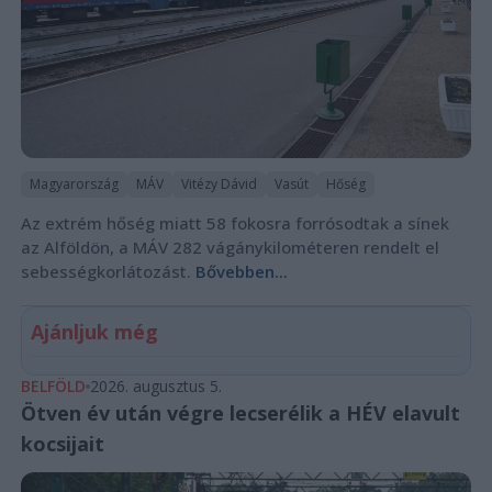
Magyarország
MÁV
Vitézy Dávid
Vasút
Hőség
Az extrém hőség miatt 58 fokosra forrósodtak a sínek
az Alföldön, a MÁV 282 vágánykilométeren rendelt el
sebességkorlátozást.
Bővebben...
Ajánljuk még
BELFÖLD
2026. augusztus 5.
Ötven év után végre lecserélik a HÉV elavult
kocsijait