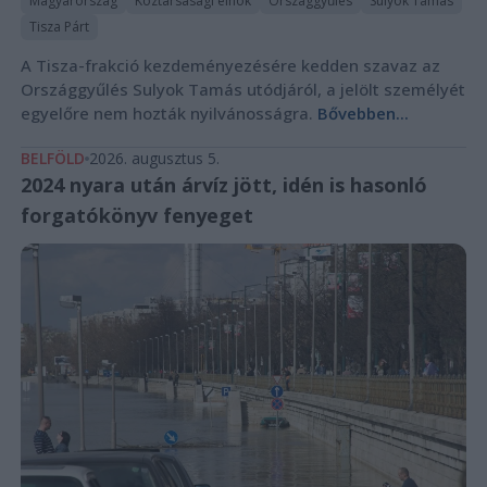
Magyarország
Köztársasági elnök
Országgyűlés
Sulyok Tamás
Tisza Párt
A Tisza-frakció kezdeményezésére kedden szavaz az
Országgyűlés Sulyok Tamás utódjáról, a jelölt személyét
egyelőre nem hozták nyilvánosságra.
Bővebben...
BELFÖLD
2026. augusztus 5.
2024 nyara után árvíz jött, idén is hasonló
forgatókönyv fenyeget