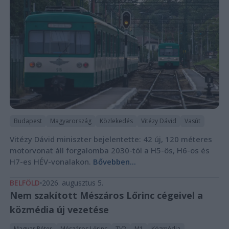
Budapest
Magyarország
Közlekedés
Vitézy Dávid
Vasút
Vitézy Dávid miniszter bejelentette: 42 új, 120 méteres
motorvonat áll forgalomba 2030-tól a H5-ös, H6-os és
H7-es HÉV-vonalakon.
Bővebben...
BELFÖLD
2026. augusztus 5.
Nem szakított Mészáros Lőrinc cégeivel a
közmédia új vezetése
Magyar Péter
Mészáros Lőrinc
TV2
M1
Közmédia