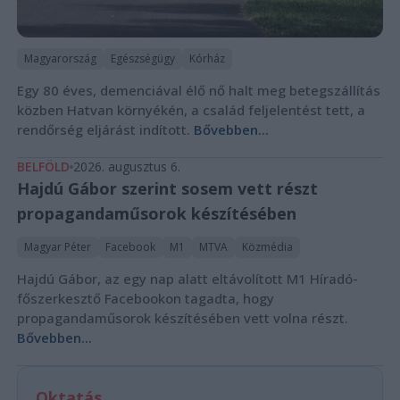
Magyarország
Egészségügy
Kórház
Egy 80 éves, demenciával élő nő halt meg betegszállítás
közben Hatvan környékén, a család feljelentést tett, a
rendőrség eljárást indított.
Bővebben...
BELFÖLD
2026. augusztus 6.
Hajdú Gábor szerint sosem vett részt
propagandaműsorok készítésében
Magyar Péter
Facebook
M1
MTVA
Közmédia
Hajdú Gábor, az egy nap alatt eltávolított M1 Híradó-
főszerkesztő Facebookon tagadta, hogy
propagandaműsorok készítésében vett volna részt.
Bővebben...
Oktatás