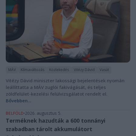
MÁV
Klímaváltozás
Közlekedés
Vitézy Dávid
Vasút
Vitézy Dávid miniszter lakossági bejelentések nyomán
leállíttatta a MÁV zuglói fakivágását, és teljes
zöldfelület-kezelési felülvizsgálatot rendelt el.
Bővebben...
BELFÖLD
2026. augusztus 5.
Terméknek hazudták a 600 tonnányi
szabadban tárolt akkumulátort