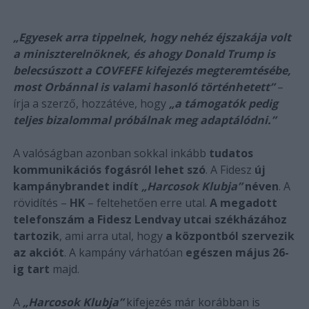
„Egyesek arra tippelnek, hogy nehéz éjszakája volt
a miniszterelnöknek, és ahogy Donald Trump is
belecsúszott a COVFEFE kifejezés megteremtésébe,
most Orbánnal is valami hasonló történhetett”
–
írja a szerző, hozzátéve, hogy
„a támogatók pedig
teljes bizalommal próbálnak meg adaptálódni.”
A valóságban azonban sokkal inkább
tudatos
kommunikációs fogásról lehet szó
. A Fidesz
új
kampánybrandet indít
„Harcosok Klubja”
néven
. A
rövidítés –
HK
– feltehetően erre utal.
A megadott
telefonszám a Fidesz Lendvay utcai székházához
tartozik
, ami arra utal, hogy
a központból szervezik
az akciót
. A kampány várhatóan
egészen május 26-
ig tart
majd.
A
„Harcosok Klubja”
kifejezés már korábban is