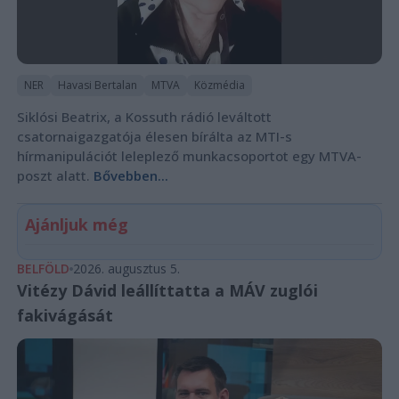
NER
Havasi Bertalan
MTVA
Közmédia
Siklósi Beatrix, a Kossuth rádió leváltott
csatornaigazgatója élesen bírálta az MTI-s
hírmanipulációt leleplező munkacsoportot egy MTVA-
poszt alatt.
Bővebben...
Ajánljuk még
BELFÖLD
2026. augusztus 5.
Vitézy Dávid leállíttatta a MÁV zuglói
fakivágását