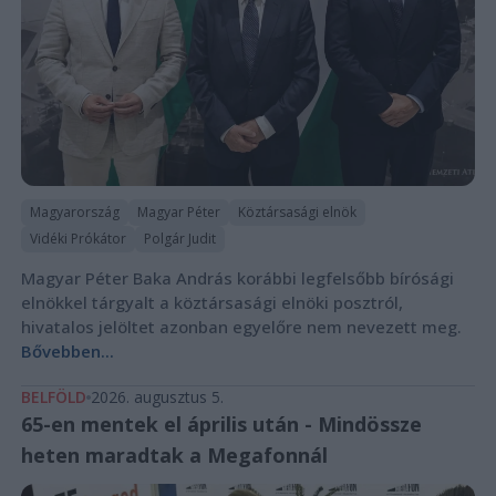
Magyarország
Magyar Péter
Köztársasági elnök
Vidéki Prókátor
Polgár Judit
Magyar Péter Baka András korábbi legfelsőbb bírósági
elnökkel tárgyalt a köztársasági elnöki posztról,
hivatalos jelöltet azonban egyelőre nem nevezett meg.
Bővebben...
BELFÖLD
2026. augusztus 5.
65-en mentek el április után - Mindössze
heten maradtak a Megafonnál