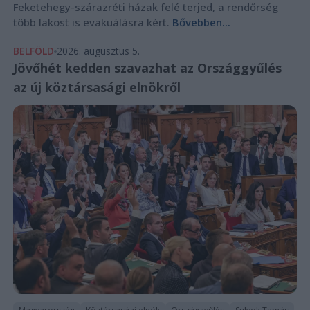
Feketehegy-szárazréti házak felé terjed, a rendőrség
több lakost is evakuálásra kért.
Bővebben...
BELFÖLD
2026. augusztus 5.
Jövőhét kedden szavazhat az Országgyűlés
az új köztársasági elnökről