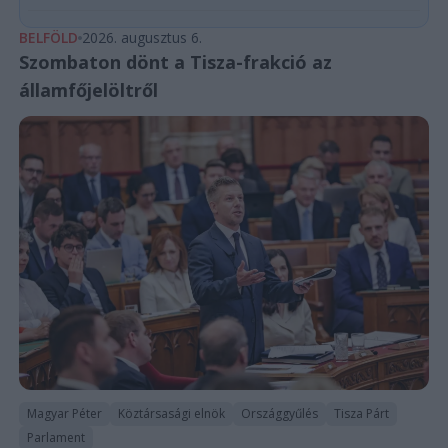
BELFÖLD
2026. augusztus 6.
Szombaton dönt a Tisza-frakció az
államfőjelöltről
Magyar Péter
Köztársasági elnök
Országgyűlés
Tisza Párt
Parlament