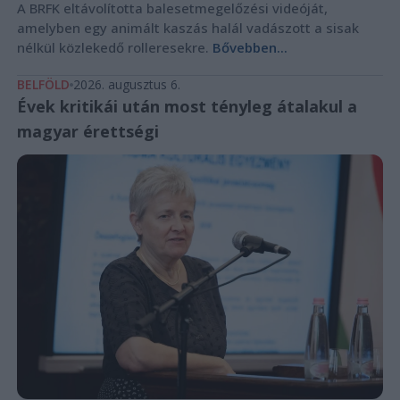
A BRFK eltávolította balesetmegelőzési videóját,
amelyben egy animált kaszás halál vadászott a sisak
nélkül közlekedő rolleresekre.
Bővebben...
BELFÖLD
2026. augusztus 6.
Évek kritikái után most tényleg átalakul a
magyar érettségi