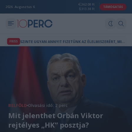
362.08 Ft
2026. Augusztus 6.
TÁMOGATÁS
313.38 Ft
S
ZINTE UGYAN ANNYIT FIZETÜNK AZ ÉLELMISZERÉRT, MINT BÁRHOL AZ EU-BAN, A FIZETÉSEK VISZONT AZ ÁTLAG FELÉT SEM ÉRIK EL
FRISS
BELFÖLD
Olvasási idő: 2 perc
Mit jelenthet Orbán Viktor
rejtélyes „HK” posztja?