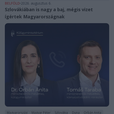
BELFÖLD
2026. augusztus 6.
Szlovákiában is nagy a baj, mégis vizet
ígértek Magyarországnak
Magyarország
Magyar Péter
Szlovákia
Duna
Orbán Anita