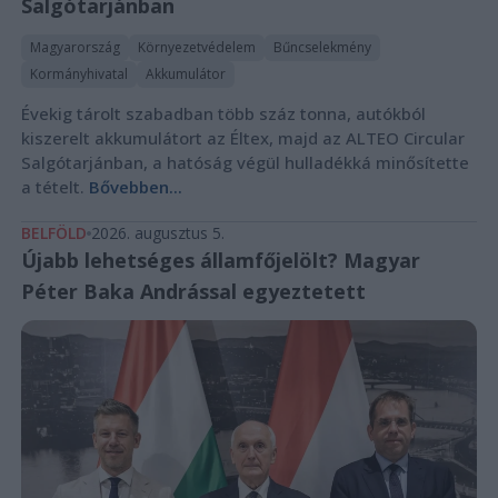
Salgótarjánban
Magyarország
Környezetvédelem
Bűncselekmény
Kormányhivatal
Akkumulátor
Évekig tárolt szabadban több száz tonna, autókból
kiszerelt akkumulátort az Éltex, majd az ALTEO Circular
Salgótarjánban, a hatóság végül hulladékká minősítette
a tételt.
Bővebben...
BELFÖLD
2026. augusztus 5.
Újabb lehetséges államfőjelölt? Magyar
Péter Baka Andrással egyeztetett