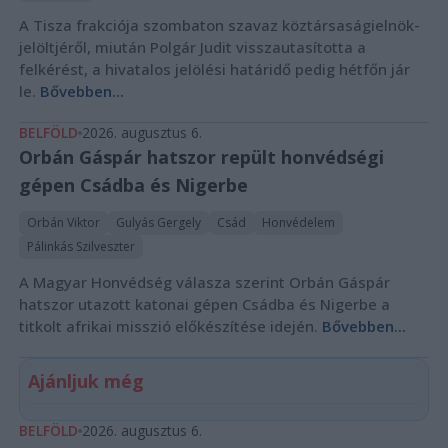
A Tisza frakciója szombaton szavaz köztársaságielnök-
jelöltjéről, miután Polgár Judit visszautasította a
felkérést, a hivatalos jelölési határidő pedig hétfőn jár
le.
Bővebben...
BELFÖLD
2026. augusztus 6.
Orbán Gáspár hatszor repült honvédségi
gépen Csádba és Nigerbe
Orbán Viktor
Gulyás Gergely
Csád
Honvédelem
Pálinkás Szilveszter
A Magyar Honvédség válasza szerint Orbán Gáspár
hatszor utazott katonai gépen Csádba és Nigerbe a
titkolt afrikai misszió előkészítése idején.
Bővebben...
Ajánljuk még
BELFÖLD
2026. augusztus 6.