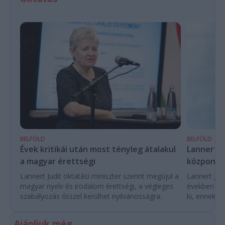
BELFÖLD
BELFÖLD
Évek kritikái után most tényleg átalakul
Lannert Ju
a magyar érettségi
központo
Lannert Judit oktatási miniszter szerint megújul a
Lannert Judi
magyar nyelv és irodalom érettségi, a végleges
években túl
szabályozás ősszel kerülhet nyilvánosságra.
ki, ennek m
Ajánljuk még