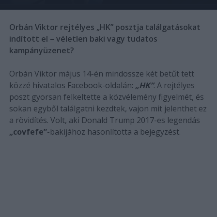
Orbán Viktor rejtélyes „HK” posztja találgatásokat
indított el – véletlen baki vagy tudatos
kampányüzenet?
Orbán Viktor május 14-én mindössze két betűt tett
közzé hivatalos Facebook-oldalán:
„HK”
. A rejtélyes
poszt gyorsan felkeltette a közvélemény figyelmét, és
sokan egyből találgatni kezdtek, vajon mit jelenthet ez
a rövidítés. Volt, aki Donald Trump 2017-es legendás
„covfefe”
-bakijához hasonlította a bejegyzést.