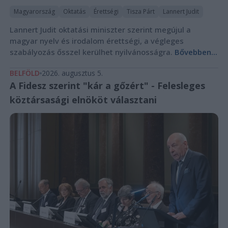
Magyarország
Oktatás
Érettségi
Tisza Párt
Lannert Judit
Lannert Judit oktatási miniszter szerint megújul a
magyar nyelv és irodalom érettségi, a végleges
szabályozás ősszel kerülhet nyilvánosságra.
Bővebben...
BELFÖLD
2026. augusztus 5.
A Fidesz szerint "kár a gőzért" - Felesleges
köztársasági elnököt választani