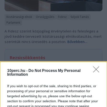
Köztársasági elnök
Országgyűlés
Fidesz
Sulyok Tamás
Parlament
A Fidesz szerint közjogilag érvénytelen és felesleges a
jövő keddre tervezett köztársasági elnökválasztás, mert
szerintük nincs üresedés a poszton.
Bővebben...
Rezsicsökkentés
10perc.hu -
Do Not Process My Personal
GAZDASÁG
Information
Figyelmez
rezsicsök
If you wish to opt-out of the sale, sharing to third parties, or
eurózóná
processing of your personal or sensitive information for
targeted advertising by us, please use the below opt-out
Az Amundi 
section to confirm your selection. Please note that after your
kegyelmi id
opt-out request is processed you may continue seeing
kritériumok