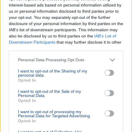
szükségese
interest-based ads based on personal information utilized by
us or personal information disclosed to third parties prior to
your opt-out. You may separately opt-out of the further
disclosure of your personal information by third parties on the
BELFÖLD
IAB’s list of downstream participants. This information may
Összeomlás szélén a víziközmű-rendszer:
also be disclosed by us to third parties on the
IAB’s List of
A teljes éves bevételt a csövek
Downstream Participants
that may further disclose it to other
third parties.
cseréjére kellene költeni
A magyar víziközmű-hálózat közel 80 százaléka
Personal Data Processing Opt Outs
kritikus állapotban van, a csőtörések száma
pedig exponenciálisan nő. Kovács Károly szerint a
I want to opt-out of the Sharing of my
personal data.
rezsicsökk...
Opted In
BELFÖLD
2026. augusztus 5.
I want to opt-out of the Sale of my
Kigyulladt a szárazra vontatott Szőke Tisza
Personal Data.
Opted In
gőzhajó Szegeden
I want to opt-out of processing my
Personal Data for Targeted Advertising.
Opted In
I want to opt-out of Collection, Use,