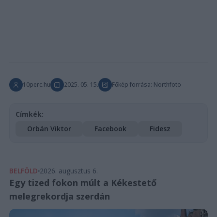
10perc.hu
2025. 05. 15.
Főkép forrása: Northfoto
Címkék:
Orbán Viktor
Facebook
Fidesz
BELFÖLD
2026. augusztus 6.
Egy tized fokon múlt a Kékestető
melegrekordja szerdán