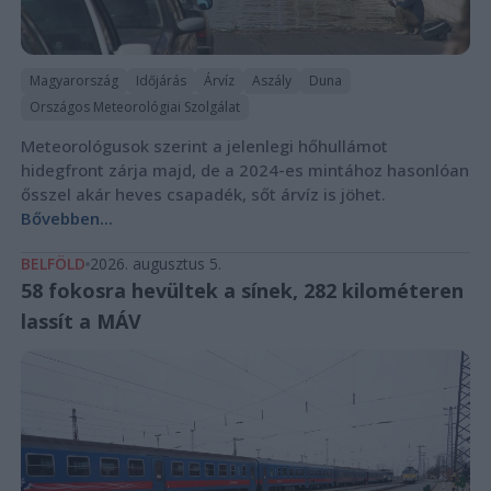
Magyarország
Időjárás
Árvíz
Aszály
Duna
Országos Meteorológiai Szolgálat
Meteorológusok szerint a jelenlegi hőhullámot
hidegfront zárja majd, de a 2024-es mintához hasonlóan
ősszel akár heves csapadék, sőt árvíz is jöhet.
Bővebben...
BELFÖLD
2026. augusztus 5.
58 fokosra hevültek a sínek, 282 kilométeren
lassít a MÁV