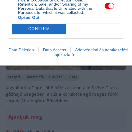
Retention, Sale, and/or Sharing of my
Personal Data that Is Unrelated with the
Purposes for which it was collected.
Opted Out
CONFIRM
Data Deletion
Data Access
Adatvédelmi és adatkezelési
tájékoztató
Szeged
Katasztrófa
Tűzvész
Hőség
Kigyulladt a Tápéi-öbölnél szárazon álló Szőke Tisza
gőzhajó Szegeden, a tűz a körülötte égő magas fűről
terjedt át a hajóra.
Bővebben...
Ajánljuk még
BELFÖLD
2026. augusztus 5.