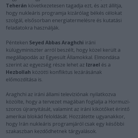
Teherán
következetesen tagadja ezt, és azt állítja,
hogy nukleáris programja kizárólag békés célokat
szolgál, elsősorban energiatermelésre és kutatási
feladatokra használják.
Pénteken
Seyed Abbas Araghchi
iráni
külügyminiszter arról beszélt, hogy közel került a
megállapodás az Egyesült Államokkal. Elmondása
szerint az egyezség része lehet az
Izrael
és a
Hezbollah
közötti konfliktus lezárásának
előmozdítása is.
Araghchi az iráni állami televíziónak nyilatkozva
közölte, hogy a tervezet magában foglalja a Hormuzi-
szoros újranyitását, valamint az iráni kikötőket érintő
amerikai blokád feloldását. Hozzátette ugyanakkor,
hogy Irán nukleáris programjáról csak egy későbbi
szakaszban kezdődhetnek tárgyalások.