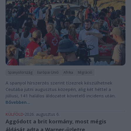
Spanyolország
Európai Unió
Afrika
Migráció
A spanyol hírszerzés szerint tízezrek készülhetnek
Ceutába jutni augusztus közepén, alig két héttel a
júliusi, 141 halálos áldozatot követelő incidens után.
Bővebben...
KÜLFÖLD
2026. augusztus 6.
Aggódott a brit kormány, most mégis
áldását adta a Warner-üzletre