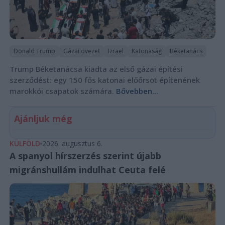
Donald Trump
Gázai övezet
Izrael
Katonaság
Béketanács
Trump Béketanácsa kiadta az első gázai építési
szerződést: egy 150 fős katonai előőrsöt építenének
marokkói csapatok számára.
Bővebben...
Ajánljuk még
KÜLFÖLD
2026. augusztus 6.
A spanyol hírszerzés szerint újabb
migránshullám indulhat Ceuta felé