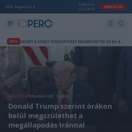
364.50 Ft
2026. Augusztus 8.
TÁMOGATÁS
315.99 Ft
E
ZEKET A SZIGET KONCERTEKET MEGNÉZHETED AZ M1-EN IS
FRISS
KÜLFÖLD
Olvasási idő: 3 perc
Donald Trump szerint órákon
belül megszülethet a
megállapodás Iránnal