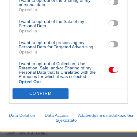
I want to opt-out of the Sharing of my
Bővebben...
personal data.
Opted In
KÜLFÖLD
2026. augusztus 5.
I want to opt-out of the Sale of my
Letartóztattak egy fegyveres férfit Trump
Personal Data.
Opted In
látogatása előtt Kaliforniában
I want to opt-out of processing my
Personal Data for Targeted Advertising.
Opted In
I want to opt-out of Collection, Use,
Retention, Sale, and/or Sharing of my
Personal Data that Is Unrelated with the
Purposes for which it was collected.
Opted Out
CONFIRM
Data Deletion
Data Access
Adatvédelmi és adatkezelési
tájékoztató
USA
Donald Trump