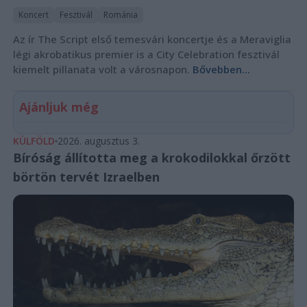
Koncert
Fesztivál
Románia
Az ír The Script első temesvári koncertje és a Meraviglia
légi akrobatikus premier is a City Celebration fesztivál
kiemelt pillanata volt a városnapon.
Bővebben...
Ajánljuk még
KÜLFÖLD
2026. augusztus 3.
Bíróság állította meg a krokodilokkal őrzött
börtön tervét Izraelben