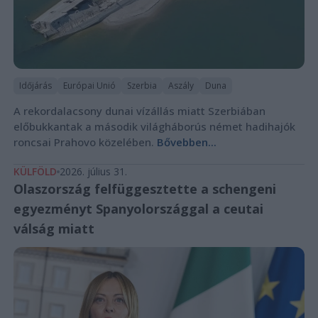
Időjárás
Európai Unió
Szerbia
Aszály
Duna
A rekordalacsony dunai vízállás miatt Szerbiában
előbukkantak a második világháborús német hadihajók
roncsai Prahovo közelében.
Bővebben...
KÜLFÖLD
2026. július 31.
Olaszország felfüggesztette a schengeni
egyezményt Spanyolországgal a ceutai
válság miatt