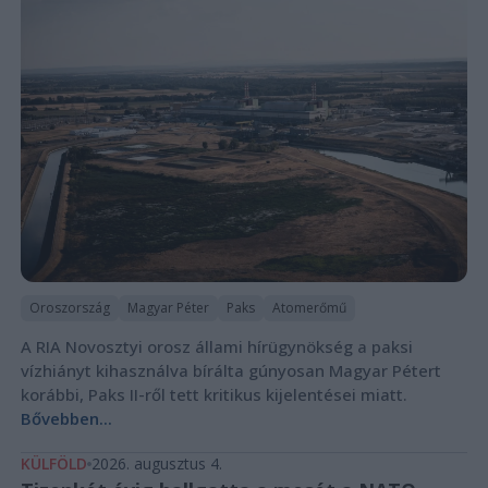
Oroszország
Magyar Péter
Paks
Atomerőmű
A RIA Novosztyi orosz állami hírügynökség a paksi
vízhiányt kihasználva bírálta gúnyosan Magyar Pétert
korábbi, Paks II-ről tett kritikus kijelentései miatt.
Bővebben...
KÜLFÖLD
2026. augusztus 4.