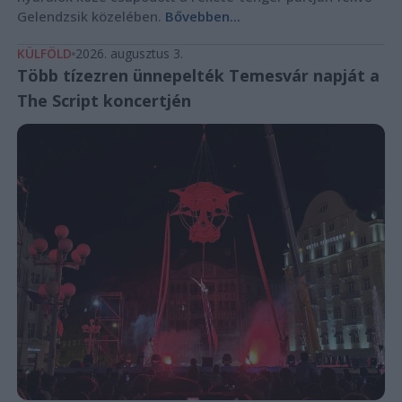
Gelendzsik közelében.
Bővebben...
KÜLFÖLD
2026. augusztus 3.
Több tízezren ünnepelték Temesvár napját a
The Script koncertjén