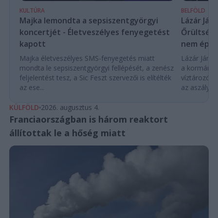
KULTÚRA
BELFÖLD
Majka lemondta a sepsiszentgyörgyi
Lázár Ján
koncertjét - Életveszélyes fenyegetést
Őrültség 
kapott
nem építe
Majka életveszélyes SMS-fenyegetés miatt
Lázár János
mondta le sepsiszentgyörgyi fellépését, a zenész
a kormány h
feljelentést tesz, a Sic Feszt szervezői is elítélték
víztározók
az ese...
az aszályhel
KÜLFÖLD
2026. augusztus 4.
Franciaországban is három reaktort
állítottak le a hőség miatt