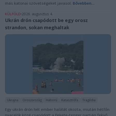
más katonai szövetségeket javasol.
Bővebben...
KÜLFÖLD
2026. augusztus 4.
Ukrán drón csapódott be egy orosz
strandon, sokan meghaltak
Ukrajna
Oroszország
Háború
Katasztrófa
Tragédia
Egy ukrán drón hét ember halálát okozta, miután hétfőn
nyaralók közé csapódott a Fekete-tenger partján fekvő