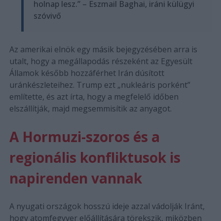
holnap lesz.” – Eszmail Baghai, iráni külügyi
szóvivő
Az amerikai elnök egy másik bejegyzésében arra is
utalt, hogy a megállapodás részeként az Egyesült
Államok később hozzáférhet Irán dúsított
uránkészleteihez. Trump ezt „nukleáris porként”
említette, és azt írta, hogy a megfelelő időben
elszállítják, majd megsemmisítik az anyagot.
A Hormuzi-szoros és a
regionális konfliktusok is
napirenden vannak
A nyugati országok hosszú ideje azzal vádolják Iránt,
hogy atomfegyver előállítására törekszik, miközben