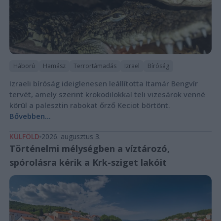
Háború
Hamász
Terrortámadás
Izrael
Bíróság
Izraeli bíróság ideiglenesen leállította Itamár Bengvír
tervét, amely szerint krokodilokkal teli vizesárok venné
körül a palesztin rabokat őrző Keciot börtönt.
Bővebben...
KÜLFÖLD
2026. augusztus 3.
Történelmi mélységben a víztározó,
spórolásra kérik a Krk-sziget lakóit