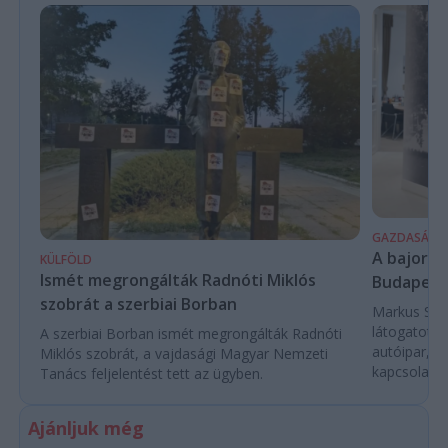
GAZDASÁG
A bajor m
KÜLFÖLD
Ismét megrongálták Radnóti Miklós
Budapest
szobrát a szerbiai Borban
Markus Söde
látogatott 
A szerbiai Borban ismét megrongálták Radnóti
autóipar, a
Miklós szobrát, a vajdasági Magyar Nemzeti
kapcsolatok 
Tanács feljelentést tett az ügyben.
Ajánljuk még