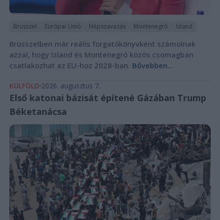
Brüsszel
Európai Unió
Népszavazás
Montenegró
Izland
Brüsszelben már reális forgatókönyvként számolnak
azzal, hogy Izland és Montenegró közös csomagban
csatlakozhat az EU-hoz 2028-ban.
Bővebben...
KÜLFÖLD
2026. augusztus 7.
Első katonai bázisát építené Gázában Trump
Béketanácsa