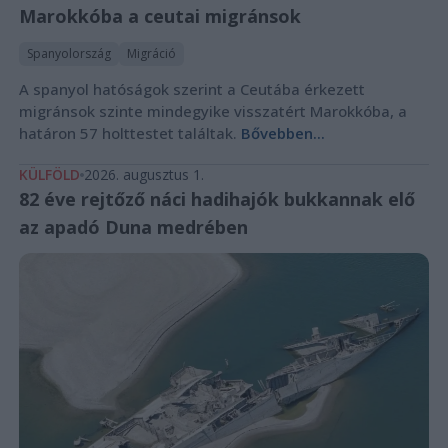
Marokkóba a ceutai migránsok
Spanyolország
Migráció
A spanyol hatóságok szerint a Ceutába érkezett
migránsok szinte mindegyike visszatért Marokkóba, a
határon 57 holttestet találtak.
Bővebben...
KÜLFÖLD
2026. augusztus 1.
82 éve rejtőző náci hadihajók bukkannak elő
az apadó Duna medrében