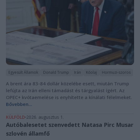
Egyesült Államok
Donald Trump
Irán
Kőolaj
Hormuzi-szoros
A brent ára 83-84 dollár közelébe esett, miután Trump
lefújta az Irán elleni támadást és tárgyalást ígért. Az
OPEC+ kvótaemelése is enyhítette a kínálati félelmeket.
Bővebben...
KÜLFÖLD
2026. augusztus 1.
Autóbalesetet szenvedett Natasa Pirc Musar
szlovén államfő