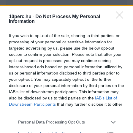
KÜLFÖLD
2026. augusztus 5.
Élő közvetítés közben lőttek agyon egy
10perc.hu -
Do Not Process My Personal
Information
mexikói influenszert
If you wish to opt-out of the sale, sharing to third parties, or
processing of your personal or sensitive information for
targeted advertising by us, please use the below opt-out
section to confirm your selection. Please note that after your
opt-out request is processed you may continue seeing
interest-based ads based on personal information utilized by
us or personal information disclosed to third parties prior to
your opt-out. You may separately opt-out of the further
disclosure of your personal information by third parties on the
IAB’s list of downstream participants. This information may
also be disclosed by us to third parties on the
IAB’s List of
Downstream Participants
that may further disclose it to other
Rendőrség
Gyilkosság
TikTok
Mexikó
Gyorsétterem
third parties.
César Gastélum mexikói influenszert TikTok-élőzés
Personal Data Processing Opt Outs
közben lőtte agyon két motoros támadó Culiacánban, a
gyilkosság hátterében kartellrivalizálás állhat.