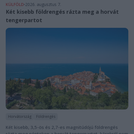
KÜLFÖLD
2026. augusztus 7.
Két kisebb földrengés rázta meg a horvát
tengerpartot
Horvátország
Földrengés
Két kisebb, 3,5-ös és 2,7-es magnitúdójú földrengés
rázta meg pénteken a horvát tengerpartot, károkról nem