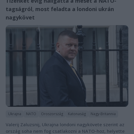
Tizenkét évig hallgatta a mesét a NATO-
tagságról, most feladta a londoni ukrán
nagykövet
Ukrajna
NATO
Oroszország
Katonaság
Nagy-Britannia
Valerij Zaluzsnij, Ukrajna londoni nagykövete szerint az
ország soha nem fog csatlakozni a NATO-hoz, helyette