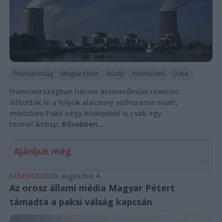
Franciaország
Magyar Péter
Aszály
Atomerőmű
Duna
Franciaországban három atomerőművi reaktort
állítottak le a folyók alacsony vízhozama miatt,
miközben Paks négy blokkjából is csak egy
termel.&nbsp;
Bővebben...
Ajánljuk még
KÜLFÖLD
2026. augusztus 4.
Az orosz állami média Magyar Pétert
támadta a paksi válság kapcsán