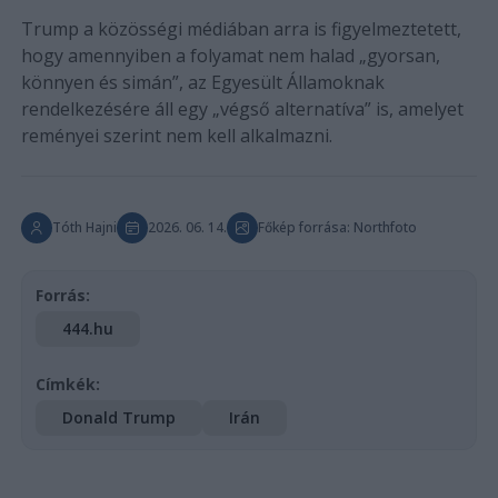
Trump a közösségi médiában arra is figyelmeztetett,
hogy amennyiben a folyamat nem halad „gyorsan,
könnyen és simán”, az Egyesült Államoknak
rendelkezésére áll egy „végső alternatíva” is, amelyet
reményei szerint nem kell alkalmazni.
Tóth Hajni
2026. 06. 14.
Főkép forrása: Northfoto
Forrás:
444.hu
Címkék:
Donald Trump
Irán