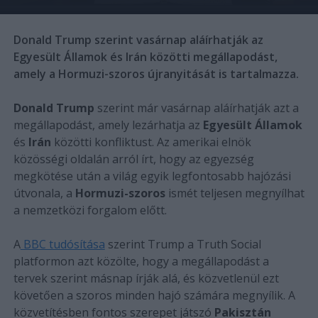
Donald Trump szerint vasárnap aláírhatják az
Egyesült Államok és Irán közötti megállapodást,
amely a Hormuzi-szoros újranyitását is tartalmazza.
Donald Trump
szerint már vasárnap aláírhatják azt a
megállapodást, amely lezárhatja az
Egyesült Államok
és
Irán
közötti konfliktust. Az amerikai elnök
közösségi oldalán arról írt, hogy az egyezség
megkötése után a világ egyik legfontosabb hajózási
útvonala, a
Hormuzi-szoros
ismét teljesen megnyílhat
a nemzetközi forgalom előtt.
A
BBC tudósítása
szerint Trump a Truth Social
platformon azt közölte, hogy a megállapodást a
tervek szerint másnap írják alá, és közvetlenül ezt
követően a szoros minden hajó számára megnyílik. A
közvetítésben fontos szerepet játszó
Pakisztán