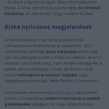
– árulta el a lapnak az egyik, állapotáról tájékozott
forrás. A hírek szerint Schumacher
érti, mi történik
körülötte
, de nem biztos, hogy mindent érzékel.
Ritka nyilvános megjelenések
Az elmúlt években csak néhány alkalommal
hallhattunk konkrétumokat az állapotáról. 2024
októberében állítólag
lánya esküvőjén
jelent meg
zárt körülmények között a mallorcai villában, de erről
hivatalos bizonyíték nincs, mert minden vendégnek le
kellett adnia a telefonját. Tavaly áprilisban a Bild
szerint
helikopterrel utazott Svájcba
, hogy
meglátogassa unokáját, Millie Bethke Schumachert.
Schumacher neve nemcsak a
Forma–1
rajongóinak
fontos: a története az
emberi kitartás és a családi
gondoskodás
példája is. Az, hogy állapota lassan