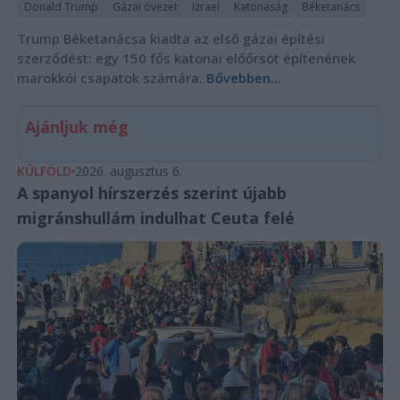
Donald Trump
Gázai övezet
Izrael
Katonaság
Béketanács
Trump Béketanácsa kiadta az első gázai építési
szerződést: egy 150 fős katonai előőrsöt építenének
marokkói csapatok számára.
Bővebben...
Ajánljuk még
KÜLFÖLD
2026. augusztus 6.
A spanyol hírszerzés szerint újabb
migránshullám indulhat Ceuta felé