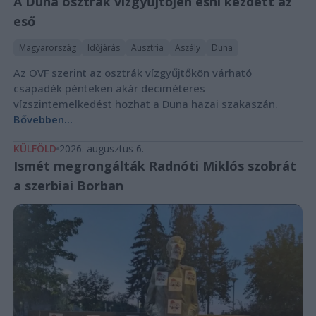
A Duna osztrák vízgyűjtőjén esni kezdett az
eső
Magyarország
Időjárás
Ausztria
Aszály
Duna
Az OVF szerint az osztrák vízgyűjtőkön várható
csapadék pénteken akár deciméteres
vízszintemelkedést hozhat a Duna hazai szakaszán.
Bővebben...
KÜLFÖLD
2026. augusztus 6.
Ismét megrongálták Radnóti Miklós szobrát
a szerbiai Borban