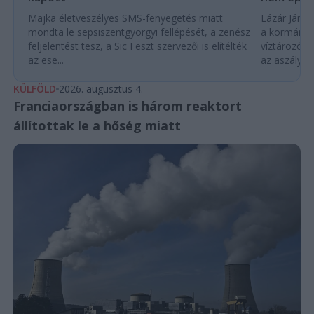
Majka életveszélyes SMS-fenyegetés miatt
Lázár János
mondta le sepsiszentgyörgyi fellépését, a zenész
a kormány h
feljelentést tesz, a Sic Feszt szervezői is elítélték
víztározók
az ese...
az aszályhel
KÜLFÖLD
2026. augusztus 4.
Franciaországban is három reaktort
állítottak le a hőség miatt