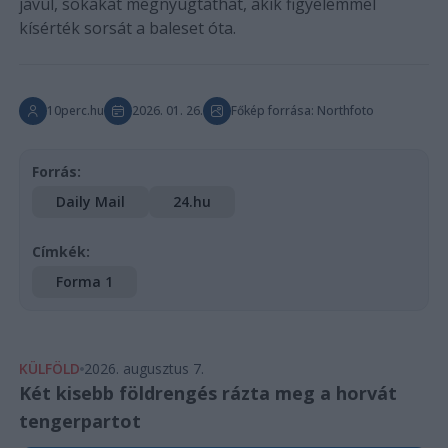
javul, sokakat megnyugtathat, akik figyelemmel
kísérték sorsát a baleset óta.
10perc.hu
2026. 01. 26.
Főkép forrása: Northfoto
Forrás:
Daily Mail
24.hu
Címkék:
Forma 1
KÜLFÖLD
2026. augusztus 7.
Két kisebb földrengés rázta meg a horvát
tengerpartot