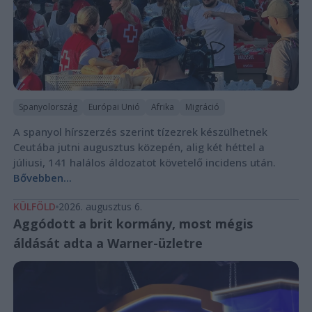
Spanyolország
Európai Unió
Afrika
Migráció
A spanyol hírszerzés szerint tízezrek készülhetnek
Ceutába jutni augusztus közepén, alig két héttel a
júliusi, 141 halálos áldozatot követelő incidens után.
Bővebben...
KÜLFÖLD
2026. augusztus 6.
Aggódott a brit kormány, most mégis
áldását adta a Warner-üzletre