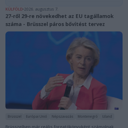
KÜLFÖLD
2026. augusztus 7.
27-ről 29-re növekedhet az EU tagállamok
száma - Brüsszel páros bővítést tervez
Brüsszel
Európai Unió
Népszavazás
Montenegró
Izland
Brüsszelben már reális forgatókönyvként számolnak