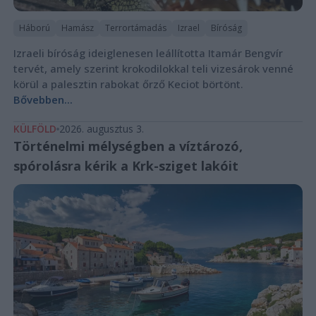
Háború
Hamász
Terrortámadás
Izrael
Bíróság
Izraeli bíróság ideiglenesen leállította Itamár Bengvír
tervét, amely szerint krokodilokkal teli vizesárok venné
körül a palesztin rabokat őrző Keciot börtönt.
Bővebben...
KÜLFÖLD
2026. augusztus 3.
Történelmi mélységben a víztározó,
spórolásra kérik a Krk-sziget lakóit