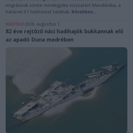
migránsok szinte mindegyike visszatért Marokkóba, a
határon 57 holttestet találtak.
Bővebben...
KÜLFÖLD
2026. augusztus 1.
82 éve rejtőző náci hadihajók bukkannak elő
az apadó Duna medrében