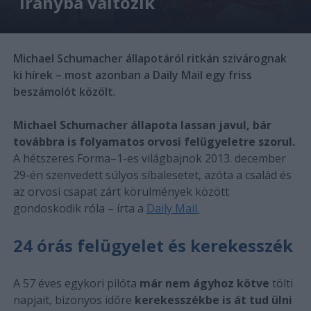
irányba változik
Michael Schumacher állapotáról ritkán szivárognak
ki hírek – most azonban a Daily Mail egy friss
beszámolót közölt.
Michael Schumacher állapota lassan javul, bár
továbbra is folyamatos orvosi felügyeletre szorul.
A hétszeres Forma–1-es világbajnok 2013. december
29-én szenvedett súlyos síbalesetet, azóta a család és
az orvosi csapat zárt körülmények között
gondoskodik róla – írta a
Daily Mail.
24 órás felügyelet és kerekesszék
A 57 éves egykori pilóta
már nem ágyhoz kötve
tölti
napjait, bizonyos időre
kerekesszékbe is át tud ülni