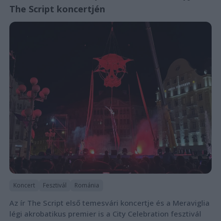
The Script koncertjén
Koncert
Fesztivál
Románia
Az ír The Script első temesvári koncertje és a Meraviglia
légi akrobatikus premier is a City Celebration fesztivál