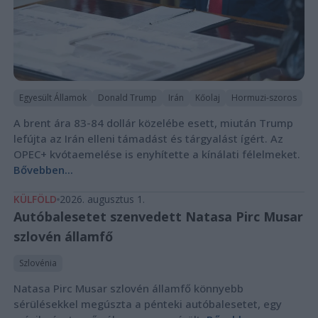
Egyesült Államok
Donald Trump
Irán
Kőolaj
Hormuzi-szoros
A brent ára 83-84 dollár közelébe esett, miután Trump
lefújta az Irán elleni támadást és tárgyalást ígért. Az
OPEC+ kvótaemelése is enyhítette a kínálati félelmeket.
Bővebben...
KÜLFÖLD
2026. augusztus 1.
Autóbalesetet szenvedett Natasa Pirc Musar
szlovén államfő
Szlovénia
Natasa Pirc Musar szlovén államfő könnyebb
sérülésekkel megúszta a pénteki autóbalesetet, egy