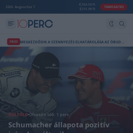
364.50 Ft
2026. Augusztus 7.
TÁMOGATÁS
315.99 Ft
M
EGKEZDŐDIK A SZENNYEZÉS ELHATÁROLÁSA AZ ÓBUDAI GÁZGYÁRNÁL
FRISS
KÜLFÖLD
Olvasási idő: 1 perc
Schumacher állapota pozitív