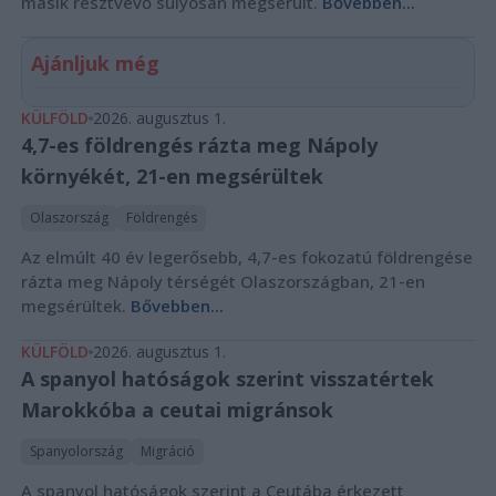
másik résztvevő súlyosan megsérült.
Bővebben...
Ajánljuk még
KÜLFÖLD
2026. augusztus 1.
4,7-es földrengés rázta meg Nápoly
környékét, 21-en megsérültek
Olaszország
Földrengés
Az elmúlt 40 év legerősebb, 4,7-es fokozatú földrengése
rázta meg Nápoly térségét Olaszországban, 21-en
megsérültek.
Bővebben...
KÜLFÖLD
2026. augusztus 1.
A spanyol hatóságok szerint visszatértek
Marokkóba a ceutai migránsok
Spanyolország
Migráció
A spanyol hatóságok szerint a Ceutába érkezett