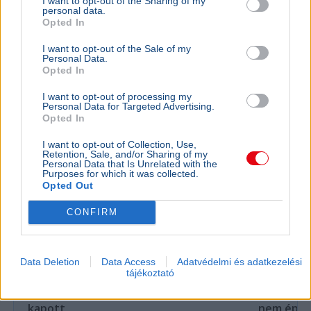
I want to opt-out of the Sharing of my
Manche-csatornán, a francia és brit parti őrség 157
personal data.
embert mentett ki a vízből.
Bővebben...
Opted In
I want to opt-out of the Sale of my
Personal Data.
Politika
Opted In
I want to opt-out of processing my
Personal Data for Targeted Advertising.
Opted In
I want to opt-out of Collection, Use,
Retention, Sale, and/or Sharing of my
Personal Data that Is Unrelated with the
Purposes for which it was collected.
Opted Out
CONFIRM
KULTÚRA
BELFÖLD
Data Deletion
Data Access
Adatvédelmi és adatkezelési
tájékoztató
Majka lemondta a sepsiszentgyörgyi
Lázár Ján
koncertjét - Életveszélyes fenyegetést
Őrültség 
kapott
nem építe