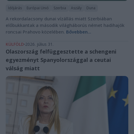
Időjárás
Európai Unió
Szerbia
Aszály
Duna
A rekordalacsony dunai vízállás miatt Szerbiában
előbukkantak a második világháborús német hadihajók
roncsai Prahovo közelében.
Bővebben...
KÜLFÖLD
2026. július 31.
Olaszország felfüggesztette a schengeni
egyezményt Spanyolországgal a ceutai
válság miatt