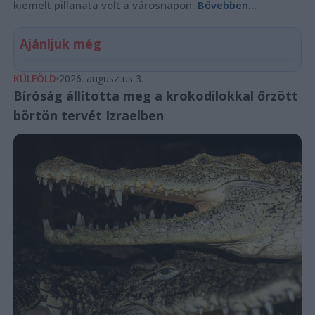
kiemelt pillanata volt a városnapon.
Bővebben...
Ajánljuk még
KÜLFÖLD
2026. augusztus 3.
Bíróság állította meg a krokodilokkal őrzött
börtön tervét Izraelben