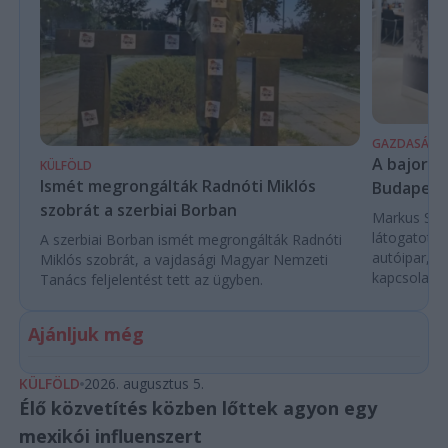
GAZDASÁG
A bajor m
KÜLFÖLD
Ismét megrongálták Radnóti Miklós
Budapest
szobrát a szerbiai Borban
Markus Söde
látogatott 
A szerbiai Borban ismét megrongálták Radnóti
autóipar, a
Miklós szobrát, a vajdasági Magyar Nemzeti
kapcsolatok 
Tanács feljelentést tett az ügyben.
Ajánljuk még
KÜLFÖLD
2026. augusztus 5.
Élő közvetítés közben lőttek agyon egy
mexikói influenszert