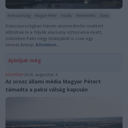
Franciaország
Magyar Péter
Aszály
Atomerőmű
Duna
Franciaországban három atomerőművi reaktort
állítottak le a folyók alacsony vízhozama miatt,
miközben Paks négy blokkjából is csak egy
termel.&nbsp;
Bővebben...
Ajánljuk még
KÜLFÖLD
2026. augusztus 4.
Az orosz állami média Magyar Pétert
támadta a paksi válság kapcsán