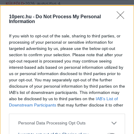
KÜLFÖLD
2026. augusztus 4.
157 embert mentett ki a parti őrség egy égő
10perc.hu -
Do Not Process My Personal
bárkából a La Manche-csatornán
Information
If you wish to opt-out of the sale, sharing to third parties, or
processing of your personal or sensitive information for
targeted advertising by us, please use the below opt-out
section to confirm your selection. Please note that after your
opt-out request is processed you may continue seeing
interest-based ads based on personal information utilized by
us or personal information disclosed to third parties prior to
your opt-out. You may separately opt-out of the further
disclosure of your personal information by third parties on the
IAB’s list of downstream participants. This information may
also be disclosed by us to third parties on the
IAB’s List of
Downstream Participants
that may further disclose it to other
third parties.
Baleset
Párizs
London
Migráció
Personal Data Processing Opt Outs
Kigyulladt egy illegális bevándorlókat szállító bárka a La