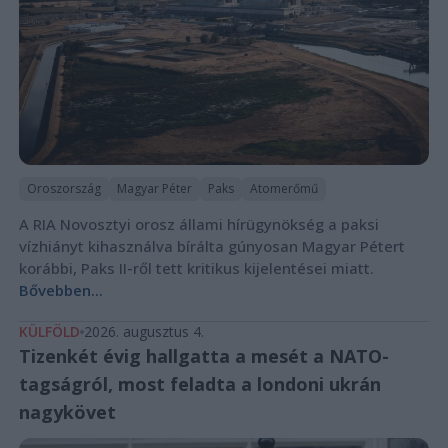
Oroszország
Magyar Péter
Paks
Atomerőmű
A RIA Novosztyi orosz állami hírügynökség a paksi
vízhiányt kihasználva bírálta gúnyosan Magyar Pétert
korábbi, Paks II-ről tett kritikus kijelentései miatt.
Bővebben...
KÜLFÖLD
2026. augusztus 4.
Tizenkét évig hallgatta a mesét a NATO-
tagságról, most feladta a londoni ukrán
nagykövet