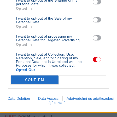
I want to opt-out of the Sharing of my
personal data.
Opted In
I want to opt-out of the Sale of my
Personal Data.
Opted In
I want to opt-out of processing my
Personal Data for Targeted Advertising.
Opted In
I want to opt-out of Collection, Use,
Retention, Sale, and/or Sharing of my
Personal Data that Is Unrelated with the
Purposes for which it was collected.
Opted Out
CONFIRM
Koncert
Fesztivál
Románia
Az ír The Script első temesvári koncertje és a Meraviglia
Data Deletion
Data Access
Adatvédelmi és adatkezelési
légi akrobatikus premier is a City Celebration fesztivál
tájékoztató
kiemelt pillanata volt a városnapon.
Bővebben...
KÜLFÖLD
2026. augusztus 3.