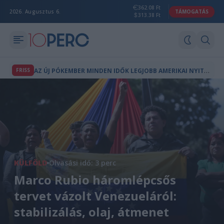
362.08 Ft
2026. Augusztus 6.
TÁMOGATÁS
313.38 Ft
A
Z ÚJ PÓKEMBER MINDEN IDŐK LEGJOBB AMERIKAI NYITÓHÉTVÉGÉJÉT HOZTA
FRISS
KÜLFÖLD
Olvasási idő: 3 perc
Marco Rubio háromlépcsős
tervet vázolt Venezueláról:
stabilizálás, olaj, átmenet