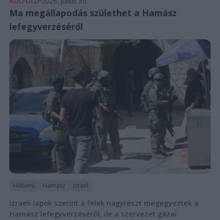
KÜLFÖLD
2026. július 30.
Ma megállapodás születhet a Hamász
lefegyverzéséről
Háború
Hamász
Izrael
Izraeli lapok szerint a felek nagyrészt megegyeztek a
Hamász lefegyverzéséről, de a szervezet gázai