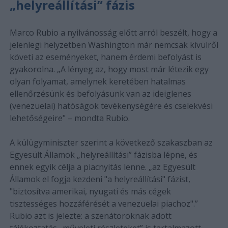
„helyreállítási” fázis
Marco Rubio a nyilvánosság előtt arról beszélt, hogy a
jelenlegi helyzetben Washington már nemcsak kívülről
követi az eseményeket, hanem érdemi befolyást is
gyakorolna. „A lényeg az, hogy most már létezik egy
olyan folyamat, amelynek keretében hatalmas
ellenőrzésünk és befolyásunk van az ideiglenes
(venezuelai) hatóságok tevékenységére és cselekvési
lehetőségeire" – mondta Rubio.
A külügyminiszter szerint a következő szakaszban az
Egyesült Államok „helyreállítási” fázisba lépne, és
ennek egyik célja a piacnyitás lenne. „az Egyesült
Államok el fogja kezdeni "a helyreállítási" fázist,
"biztosítva amerikai, nyugati és más cégek
tisztességes hozzáférését a venezuelai piachoz".”
Rubio azt is jelezte: a szenátoroknak adott
tájékoztatás „műveleti részleteket” is tartalmazott,