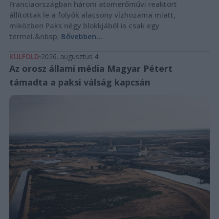
Franciaországban három atomerőművi reaktort
állítottak le a folyók alacsony vízhozama miatt,
miközben Paks négy blokkjából is csak egy
termel.&nbsp;
Bővebben...
KÜLFÖLD
2026. augusztus 4.
Az orosz állami média Magyar Pétert
támadta a paksi válság kapcsán