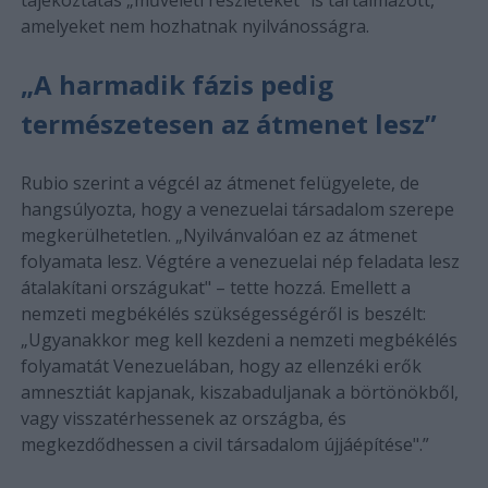
amelyeket nem hozhatnak nyilvánosságra.
„A harmadik fázis pedig
természetesen az átmenet lesz”
Rubio szerint a végcél az átmenet felügyelete, de
hangsúlyozta, hogy a venezuelai társadalom szerepe
megkerülhetetlen. „Nyilvánvalóan ez az átmenet
folyamata lesz. Végtére a venezuelai nép feladata lesz
átalakítani országukat" – tette hozzá. Emellett a
nemzeti megbékélés szükségességéről is beszélt:
„Ugyanakkor meg kell kezdeni a nemzeti megbékélés
folyamatát Venezuelában, hogy az ellenzéki erők
amnesztiát kapjanak, kiszabaduljanak a börtönökből,
vagy visszatérhessenek az országba, és
megkezdődhessen a civil társadalom újjáépítése".”