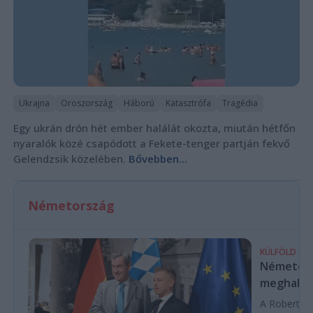
Ukrajna
Oroszország
Háború
Katasztrófa
Tragédia
Egy ukrán drón hét ember halálát okozta, miután hétfőn
nyaralók közé csapódott a Fekete-tenger partján fekvő
Gelendzsik közelében.
Bővebben...
Németország
KÜLFÖLD
Németors
meghalta
A Robert Koc