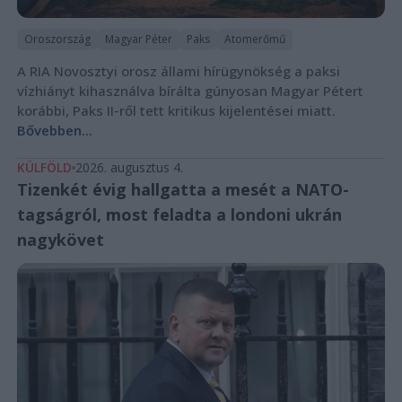
Oroszország
Magyar Péter
Paks
Atomerőmű
A RIA Novosztyi orosz állami hírügynökség a paksi
vízhiányt kihasználva bírálta gúnyosan Magyar Pétert
korábbi, Paks II-ről tett kritikus kijelentései miatt.
Bővebben...
KÜLFÖLD
2026. augusztus 4.
Tizenkét évig hallgatta a mesét a NATO-
tagságról, most feladta a londoni ukrán
nagykövet