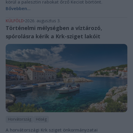
körül a palesztin rabokat őrző Keciot börtönt.
Bővebben...
KÜLFÖLD
2026. augusztus 3.
Történelmi mélységben a víztározó,
spórolásra kérik a Krk-sziget lakóit
Horvátország
Hőség
A horvátországi Krk sziget önkormányzatai