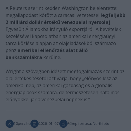
A Reuters szerint kedden Washington bejelentette:
megállapodást kötött a caracasi vezetéssel
legfeljebb
2 milliárd dollár értékű venezuelai nyersolaj
Egyesült Államokba irányuló exportjáról. A bevételek
kezelésével kapcsolatban az amerikai energiaügyi
tárca közlése alapján az olajeladásokból származó
pénz
amerikai ellenőrzés alatt álló
bankszámlákra
kerülne.
Wright a szövegben idézett megfogalmazás szerint az
olaj értékesítésétől azt várja, hogy „előnyös lesz az
amerikai nép, az amerikai gazdaság és a globális
energiapiacok számára, de természetesen hatalmas
előnyökkel jár a venezuelai népnek is.”
10perc.hu
2026. 01. 07.
Főkép forrása: Northfoto