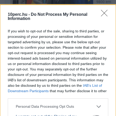
9800 ember
okok miatt
érték 2016 
10perc.hu -
Do Not Process My Personal
Information
If you wish to opt-out of the sale, sharing to third parties, or
GAZDASÁG
processing of your personal or sensitive information for
A bajor miniszterelnök nyolc év után
targeted advertising by us, please use the below opt-out
Budapestre látogatott
section to confirm your selection. Please note that after your
Markus Söder bajor miniszterelnök nyolc év után
opt-out request is processed you may continue seeing
látogatott Budapestre, ahol Magyar Péterrel az
interest-based ads based on personal information utilized by
autóipar, az innováció és a gazdasági
us or personal information disclosed to third parties prior to
kapcsolatok jövőj...
your opt-out. You may separately opt-out of the further
disclosure of your personal information by third parties on the
IAB’s list of downstream participants. This information may
Ajánljuk még
also be disclosed by us to third parties on the
IAB’s List of
Downstream Participants
that may further disclose it to other
KÜLFÖLD
2026. augusztus 3.
third parties.
Több tízezren ünnepelték Temesvár napját a
Personal Data Processing Opt Outs
The Script koncertjén