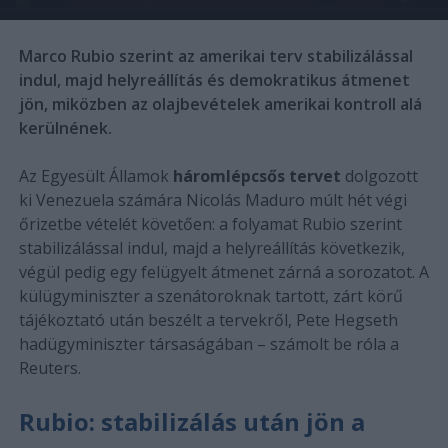
Marco Rubio szerint az amerikai terv stabilizálással
indul, majd helyreállítás és demokratikus átmenet
jön, miközben az olajbevételek amerikai kontroll alá
kerülnének.
Az Egyesült Államok
háromlépcsős tervet
dolgozott
ki Venezuela számára Nicolás Maduro múlt hét végi
őrizetbe vételét követően: a folyamat Rubio szerint
stabilizálással indul, majd a helyreállítás következik,
végül pedig egy felügyelt átmenet zárná a sorozatot. A
külügyminiszter a szenátoroknak tartott, zárt körű
tájékoztató után beszélt a tervekről, Pete Hegseth
hadügyminiszter társaságában – számolt be róla a
Reuters.
Rubio: stabilizálás után jön a