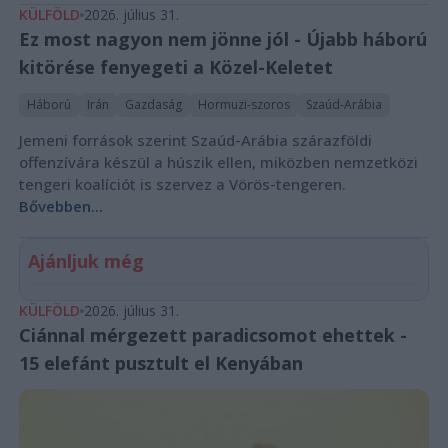
KÜLFÖLD
2026. július 31.
Ez most nagyon nem jönne jól - Újabb háború
kitörése fenyegeti a Közel-Keletet
Háború
Irán
Gazdaság
Hormuzi-szoros
Szaúd-Arábia
Jemeni források szerint Szaúd-Arábia szárazföldi
offenzívára készül a húszik ellen, miközben nemzetközi
tengeri koalíciót is szervez a Vörös-tengeren.
Bővebben...
Ajánljuk még
KÜLFÖLD
2026. július 31.
Ciánnal mérgezett paradicsomot ehettek -
15 elefánt pusztult el Kenyában