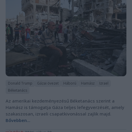
Donald Trump
Gázai övezet
Háború
Hamász
Izrael
Béketanács
Az amerikai kezdeményezésű Béketanács szerint a
Hamász is támogatja Gáza teljes lefegyverzését, amely
szakaszosan, izraeli csapatkivonással zajlik majd.
Bővebben...