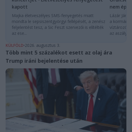
kapott
nem építe
Majka életveszélyes SMS-fenyegetés miatt
Lázár János
mondta le sepsiszentgyörgyi fellépését, a zenész
a kormány h
feljelentést tesz, a Sic Feszt szervezői is elítélték
víztározók
az ese...
az aszályhel
KÜLFÖLD
2026. augusztus 3.
Több mint 5 százalékot esett az olaj ára
Trump iráni bejelentése után