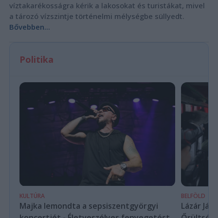
víztakarékosságra kérik a lakosokat és turistákat, mivel
a tározó vízszintje történelmi mélységbe süllyedt.
Bővebben...
Politika
KULTÚRA
BELFÖLD
Majka lemondta a sepsiszentgyörgyi
Lázár Ján
koncertjét - Életveszélyes fenyegetést
Őrültség 