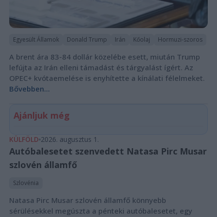
Egyesült Államok
Donald Trump
Irán
Kőolaj
Hormuzi-szoros
A brent ára 83-84 dollár közelébe esett, miután Trump
lefújta az Irán elleni támadást és tárgyalást ígért. Az
OPEC+ kvótaemelése is enyhítette a kínálati félelmeket.
Bővebben...
Ajánljuk még
KÜLFÖLD
2026. augusztus 1.
Autóbalesetet szenvedett Natasa Pirc Musar
szlovén államfő
Szlovénia
Natasa Pirc Musar szlovén államfő könnyebb
sérülésekkel megúszta a pénteki autóbalesetet, egy