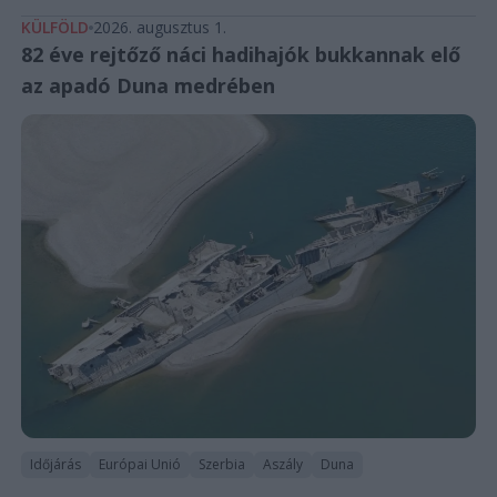
KÜLFÖLD
2026. augusztus 1.
82 éve rejtőző náci hadihajók bukkannak elő
az apadó Duna medrében
Időjárás
Európai Unió
Szerbia
Aszály
Duna