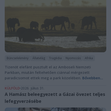
Bűncselekmény
Állatvilág
Tragédia
Nyomozás
Afrika
Tizenöt elefánt pusztult el az Amboseli Nemzeti
Parkban, miután feltehetően ciánnal mérgezett
paradicsomot ettek meg a park közelében.
Bővebben...
KÜLFÖLD
2026. július 31.
A Hamász beleegyezett a Gázai övezet teljes
lefegyverzésébe