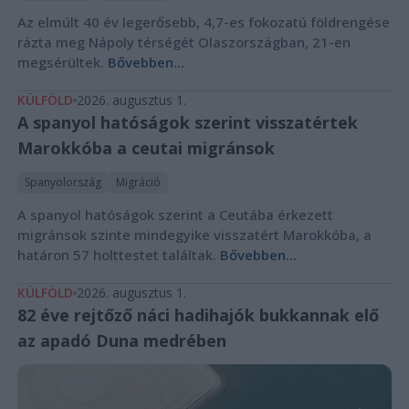
Az elmúlt 40 év legerősebb, 4,7-es fokozatú földrengése
rázta meg Nápoly térségét Olaszországban, 21-en
megsérültek.
Bővebben...
KÜLFÖLD
2026. augusztus 1.
A spanyol hatóságok szerint visszatértek
Marokkóba a ceutai migránsok
Spanyolország
Migráció
A spanyol hatóságok szerint a Ceutába érkezett
migránsok szinte mindegyike visszatért Marokkóba, a
határon 57 holttestet találtak.
Bővebben...
KÜLFÖLD
2026. augusztus 1.
82 éve rejtőző náci hadihajók bukkannak elő
az apadó Duna medrében