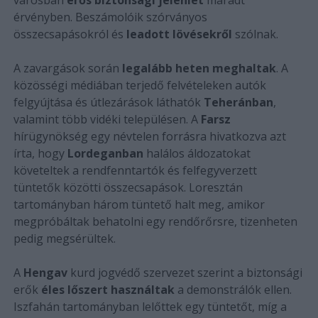
érvényben. Beszámolóik szórványos
összecsapásokról és
leadott lövésekről
szólnak.
A zavargások során
legalább heten meghaltak
. A
közösségi médiában terjedő felvételeken autók
felgyújtása és útlezárások láthatók
Teheránban
,
valamint több vidéki településen. A
Farsz
hírügynökség egy névtelen forrásra hivatkozva azt
írta, hogy
Lordeganban
halálos áldozatokat
követeltek a rendfenntartók és felfegyverzett
tüntetők közötti összecsapások. Loresztán
tartományban három tüntető halt meg, amikor
megpróbáltak behatolni egy rendőrőrsre, tizenheten
pedig megsérültek.
A
Hengav
kurd jogvédő szervezet szerint a biztonsági
erők
éles lőszert használtak
a demonstrálók ellen.
Iszfahán tartományban lelőttek egy tüntetőt, míg a