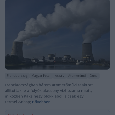
Franciaország
Magyar Péter
Aszály
Atomerőmű
Duna
Franciaországban három atomerőművi reaktort
állítottak le a folyók alacsony vízhozama miatt,
miközben Paks négy blokkjából is csak egy
termel.&nbsp;
Bővebben...