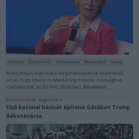
Brüsszel
Európai Unió
Népszavazás
Montenegró
Izland
Brüsszelben már reális forgatókönyvként számolnak
azzal, hogy Izland és Montenegró közös csomagban
csatlakozhat az EU-hoz 2028-ban.
Bővebben...
KÜLFÖLD
2026. augusztus 7.
Első katonai bázisát építené Gázában Trump
Béketanácsa