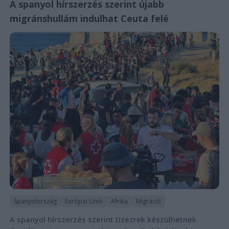
A spanyol hírszerzés szerint újabb
migránshullám indulhat Ceuta felé
Spanyolország
Európai Unió
Afrika
Migráció
A spanyol hírszerzés szerint tízezrek készülhetnek