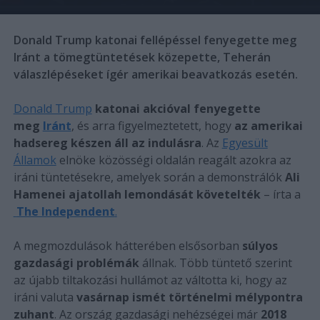
Donald Trump katonai fellépéssel fenyegette meg
Iránt a tömegtüntetések közepette, Teherán
válaszlépéseket ígér amerikai beavatkozás esetén.
Donald Trump
katonai akcióval fenyegette
meg
Iránt
, és arra figyelmeztetett, hogy
az amerikai
hadsereg készen áll az indulásra
. Az
Egyesült
Államok
elnöke közösségi oldalán reagált azokra az
iráni tüntetésekre, amelyek során a demonstrálók
Ali
Hamenei ajatollah lemondását követelték
– írta a
The Independent
.
A megmozdulások hátterében elsősorban
súlyos
gazdasági problémák
állnak. Több tüntető szerint
az újabb tiltakozási hullámot az váltotta ki, hogy az
iráni valuta
vasárnap ismét történelmi mélypontra
zuhant
. Az ország gazdasági nehézségei már
2018