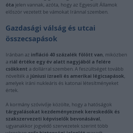
óta
jelen vannak, azóta, hogy az Egyesült Államok
először vezetett be vámokat Iránnal szemben.
Gazdasági válság és utcai
összecsapások
Iránban az
infláció 40 százalék fölött van
, miközben
a
riál értéke egy év alatt nagyjából a felére
csökkent
a dollárral szemben. A feszültséget tovább
növelték a
júniusi izraeli és amerikai légicsapások
,
amelyek iráni nukleáris és katonai létesítményeket
értek.
A kormány szóvivője közölte, hogy a hatóságok
tárgyalásokat kezdeményeznek kereskedők és
szakszervezeti képviselők bevonásával
,
ugyanakkor jogvédő szervezetek szerint több
városban
erős biztonsági jelenlét
maradt