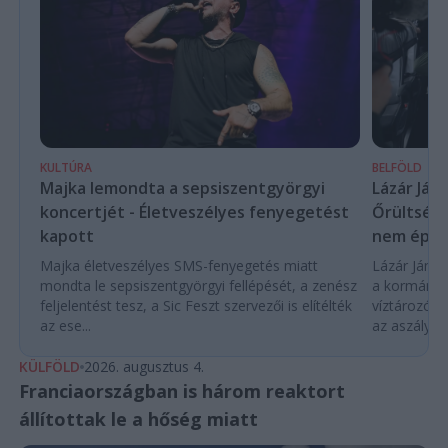
KULTÚRA
BELFÖLD
Majka lemondta a sepsiszentgyörgyi
Lázár Ján
koncertjét - Életveszélyes fenyegetést
Őrültség 
kapott
nem építe
Majka életveszélyes SMS-fenyegetés miatt
Lázár János
mondta le sepsiszentgyörgyi fellépését, a zenész
a kormány h
feljelentést tesz, a Sic Feszt szervezői is elítélték
víztározók
az ese...
az aszályhel
KÜLFÖLD
2026. augusztus 4.
Franciaországban is három reaktort
állítottak le a hőség miatt