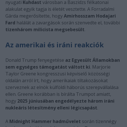
nyugati
Kuhdast
városban a Baszidzs félkatonai
alakulat egyik tagja is életét vesztette. A Forradalmi
Gárda megerősítette, hogy
Amirhosszam Hodajari
Fard
halálát a zavargások során szenvedte el, további
tizenhárom milicista megsebesült
.
Az amerikai és iráni reakciók
Donald Trump fenyegetése
az Egyesült Államokban
sem egységes támogatást váltott ki
. Marjorie
Taylor Greene kongresszusi képviselő közösségi
oldalán arról írt, hogy amerikaiak tiltakozásokat
szerveznek az elnök külföldi háborús szerepvállalása
ellen. Greene korábban is bírálta Trumpot amiatt,
hogy
2025 júniusában engedélyezte három iráni
nukleáris létesítmény elleni légicsapást
.
A
Midnight Hammer hadművelet
során tizennégy