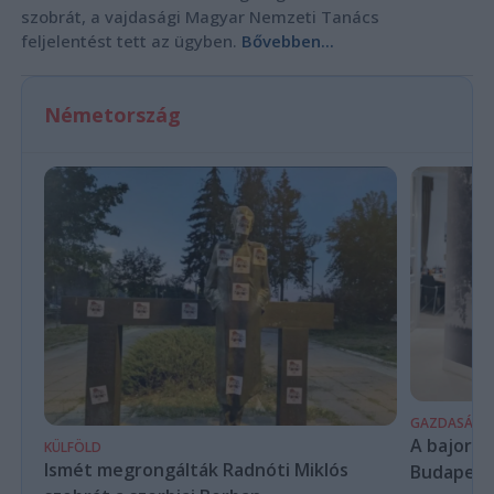
szobrát, a vajdasági Magyar Nemzeti Tanács
feljelentést tett az ügyben.
Bővebben...
Németország
GAZDASÁG
A bajor m
KÜLFÖLD
Ismét megrongálták Radnóti Miklós
Budapest