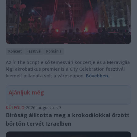
Koncert
Fesztivál
Románia
Az ír The Script első temesvári koncertje és a Meraviglia
légi akrobatikus premier is a City Celebration fesztivál
kiemelt pillanata volt a városnapon.
Bővebben...
Ajánljuk még
KÜLFÖLD
2026. augusztus 3.
Bíróság állította meg a krokodilokkal őrzött
börtön tervét Izraelben