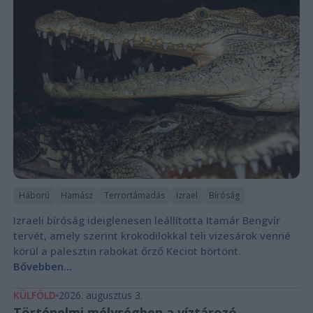
Háború
Hamász
Terrortámadás
Izrael
Bíróság
Izraeli bíróság ideiglenesen leállította Itamár Bengvír
tervét, amely szerint krokodilokkal teli vizesárok venné
körül a palesztin rabokat őrző Keciot börtönt.
Bővebben...
KÜLFÖLD
2026. augusztus 3.
Történelmi mélységben a víztározó,