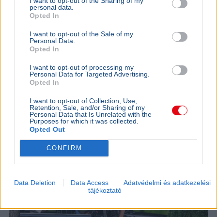
I want to opt-out of the Sharing of my
personal data.
Opted In
Rendőrség
Gyilkosság
TikTok
Mexikó
Gyorsétterem
I want to opt-out of the Sale of my
Personal Data.
César Gastélum mexikói influenszert TikTok-élőzés
Opted In
közben lőtte agyon két motoros támadó Culiacánban, a
gyilkosság hátterében kartellrivalizálás állhat.
I want to opt-out of processing my
Personal Data for Targeted Advertising.
Bővebben...
Opted In
KÜLFÖLD
2026. augusztus 5.
I want to opt-out of Collection, Use,
Retention, Sale, and/or Sharing of my
Letartóztattak egy fegyveres férfit Trump
Personal Data that Is Unrelated with the
Purposes for which it was collected.
látogatása előtt Kaliforniában
Opted Out
CONFIRM
Data Deletion
Data Access
Adatvédelmi és adatkezelési
tájékoztató