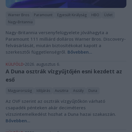
Warner Bros
Paramount
Egyesült Királyság
HBO
Üzlet
Nagy-Britannia
Nagy-Britannia versenyfelügyelete jóváhagyta a
Paramount 111 milliárd dolláros Warner Bros. Discovery-
felvásárlását, miután biztosítékokat kapott a
szerkesztői függetlenségről.
Bővebben...
KÜLFÖLD
2026. augusztus 6.
A Duna osztrák vízgyűjtőjén esni kezdett az
eső
Magyarország
Időjárás
Ausztria
Aszály
Duna
Az OVF szerint az osztrák vízgyűjtőkön várható
csapadék pénteken akár deciméteres
vízszintemelkedést hozhat a Duna hazai szakaszán.
Bővebben...