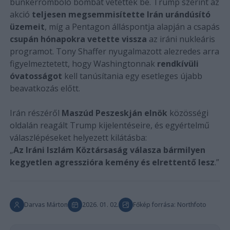
bunkerromboló bombát vetettek be. Trump szerint az
akció
teljesen megsemmisítette Irán urándúsító
üzemeit
, míg a Pentagon álláspontja alapján a csapás
csupán hónapokra vetette vissza
az iráni nukleáris
programot. Tony Shaffer nyugalmazott alezredes arra
figyelmeztetett, hogy Washingtonnak
rendkívüli
óvatosságot
kell tanúsítania egy esetleges újabb
beavatkozás előtt.
Irán részéről
Maszúd Peszeskján elnök
közösségi
oldalán reagált Trump kijelentéseire, és egyértelmű
válaszlépéseket helyezett kilátásba:
„
Az Iráni Iszlám Köztársaság válasza bármilyen
kegyetlen agresszióra kemény és elrettentő lesz
.”
Darvas Márton
2026. 01. 02.
Főkép forrása: Northfoto