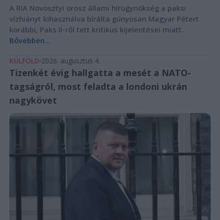
A RIA Novosztyi orosz állami hírügynökség a paksi
vízhiányt kihasználva bírálta gúnyosan Magyar Pétert
korábbi, Paks II-ről tett kritikus kijelentései miatt.
Bővebben...
KÜLFÖLD
2026. augusztus 4.
Tizenkét évig hallgatta a mesét a NATO-
tagságról, most feladta a londoni ukrán
nagykövet