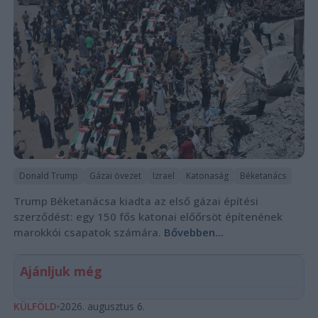
Donald Trump
Gázai övezet
Izrael
Katonaság
Béketanács
Trump Béketanácsa kiadta az első gázai építési
szerződést: egy 150 fős katonai előőrsöt építenének
marokkói csapatok számára.
Bővebben...
Ajánljuk még
KÜLFÖLD
2026. augusztus 6.