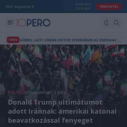
364.50 Ft
2026. Augusztus 9.
TÁMOGATÁS
315.99 Ft
S
ÖRREL LAZÍT ORBÁN VIKTOR SZERBIÁBAN AZ ENERGIAVÁLSÁG ALATT
FRISS
KÜLFÖLD
Olvasási idő: 3 perc
Donald Trump ultimátumot
adott Iránnak: amerikai katonai
beavatkozással fenyeget