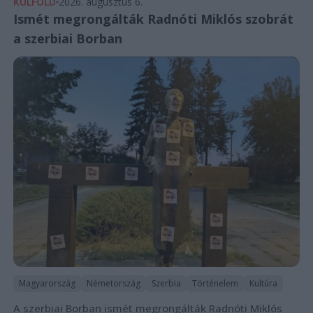
KÜLFÖLD
2026. augusztus 6.
Ismét megrongálták Radnóti Miklós szobrát
a szerbiai Borban
Magyarország
Németország
Szerbia
Történelem
Kultúra
A szerbiai Borban ismét megrongálták Radnóti Miklós