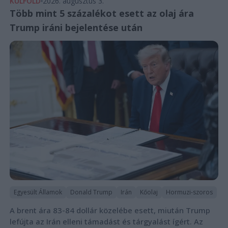
KÜLFÖLD
2026. augusztus 3.
Több mint 5 százalékot esett az olaj ára
Trump iráni bejelentése után
Egyesült Államok
Donald Trump
Irán
Kőolaj
Hormuzi-szoros
A brent ára 83-84 dollár közelébe esett, miután Trump
lefújta az Irán elleni támadást és tárgyalást ígért. Az