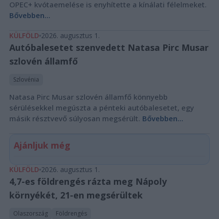
OPEC+ kvótaemelése is enyhítette a kínálati félelmeket.
Bővebben...
KÜLFÖLD
2026. augusztus 1.
Autóbalesetet szenvedett Natasa Pirc Musar
szlovén államfő
Szlovénia
Natasa Pirc Musar szlovén államfő könnyebb
sérülésekkel megúszta a pénteki autóbalesetet, egy
másik résztvevő súlyosan megsérült.
Bővebben...
Ajánljuk még
KÜLFÖLD
2026. augusztus 1.
4,7-es földrengés rázta meg Nápoly
környékét, 21-en megsérültek
Olaszország
Földrengés