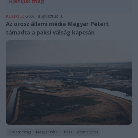
Ajánljuk még
KÜLFÖLD
2026. augusztus 4.
Az orosz állami média Magyar Pétert
támadta a paksi válság kapcsán
Oroszország
Magyar Péter
Paks
Atomerőmű