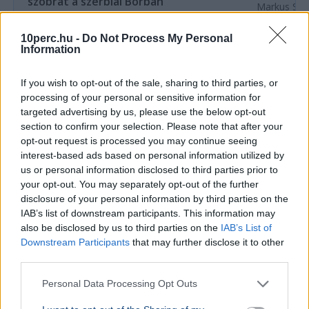
szobrát a szerbiai Borban
Markus Söde
látogatott 
A szerbiai Borban ismét megrongálták Radnóti
autóipar, a
Miklós szobrát, a vajdasági Magyar Nemzeti
10perc.hu -
Do Not Process My Personal
kapcsolatok 
Tanács feljelentést tett az ügyben.
Information
If you wish to opt-out of the sale, sharing to third parties, or
Ajánljuk még
processing of your personal or sensitive information for
targeted advertising by us, please use the below opt-out
KÜLFÖLD
2026. augusztus 5.
section to confirm your selection. Please note that after your
Élő közvetítés közben lőttek agyon egy
opt-out request is processed you may continue seeing
mexikói influenszert
interest-based ads based on personal information utilized by
us or personal information disclosed to third parties prior to
your opt-out. You may separately opt-out of the further
disclosure of your personal information by third parties on the
IAB’s list of downstream participants. This information may
also be disclosed by us to third parties on the
IAB’s List of
Downstream Participants
that may further disclose it to other
third parties.
Personal Data Processing Opt Outs