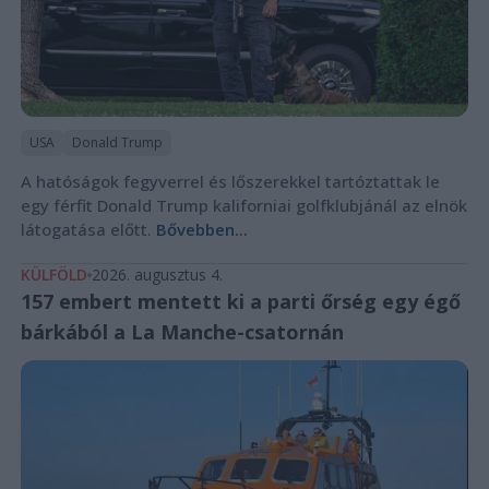
USA
Donald Trump
A hatóságok fegyverrel és lőszerekkel tartóztattak le
egy férfit Donald Trump kaliforniai golfklubjánál az elnök
látogatása előtt.
Bővebben...
KÜLFÖLD
2026. augusztus 4.
157 embert mentett ki a parti őrség egy égő
bárkából a La Manche-csatornán