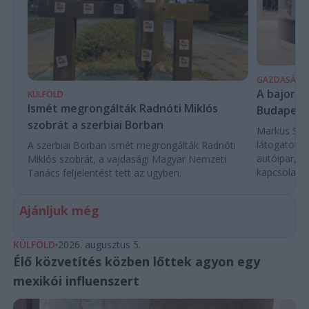
GAZDASÁG
A bajor m
KÜLFÖLD
Ismét megrongálták Radnóti Miklós
Budapest
szobrát a szerbiai Borban
Markus Söde
látogatott 
A szerbiai Borban ismét megrongálták Radnóti
autóipar, a
Miklós szobrát, a vajdasági Magyar Nemzeti
kapcsolatok 
Tanács feljelentést tett az ügyben.
Ajánljuk még
KÜLFÖLD
2026. augusztus 5.
Élő közvetítés közben lőttek agyon egy
mexikói influenszert