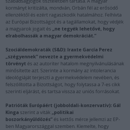
szabadságjogok tiszteletben tartása. A magyar
kormányt kritizálta, mondván, Orbán fél az erősödő
ellenzéktől és ezért ragaszkodik hatalmához. Felhívta
az Európai Bizottságot és a tagállamokat, hogy védjék
a magyarok jogait és
„ne tegyék lehetővé, hogy
elrabolhassák a magyar demokráciát.”
Szociáldemokraták (S&D):
Iraxte García Perez
„szégyennek” nevezte a gyermekvédelmi
törvényt
és az autoriter hatalom megnyilvánulásának
minősítette azt. Szerinte a kormány az intolerancia
ideológiáját terjeszti a gyermekvédelem nevében, és
felszólította a Bizottságot, hogy folytassa a 7-es cikk
szerinti eljárást, és tartsa vissza az uniós forrásokat.
Patrióták Európáért (jobboldali-konzervatív):
Gál
Kinga
szerint a viták
„politikai
boszorkányüldözés”
és kettős mérce jellemzi az EP-
ben Magyarországgal szemben. Kiemelte, hogy