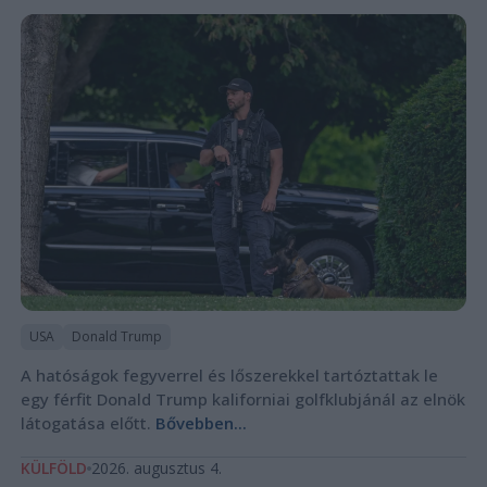
USA
Donald Trump
A hatóságok fegyverrel és lőszerekkel tartóztattak le
egy férfit Donald Trump kaliforniai golfklubjánál az elnök
látogatása előtt.
Bővebben...
KÜLFÖLD
2026. augusztus 4.