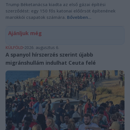
Trump Béketanácsa kiadta az első gázai építési
szerződést: egy 150 fős katonai előőrsöt építenének
marokkói csapatok számára.
Bővebben...
Ajánljuk még
KÜLFÖLD
2026. augusztus 6.
A spanyol hírszerzés szerint újabb
migránshullám indulhat Ceuta felé