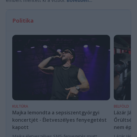
embert mentett ki a vízből.
Bővebben...
Politika
KULTÚRA
BELFÖLD
Majka lemondta a sepsiszentgyörgyi
Lázár Ján
koncertjét - Életveszélyes fenyegetést
Őrültség 
kapott
nem építe
Majka életveszélyes SMS-fenyegetés miatt
Lázár János