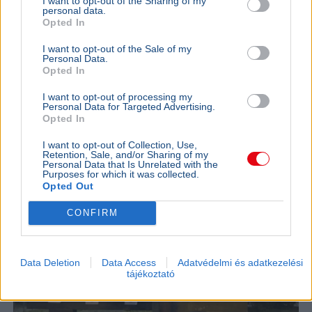
eső
I want to opt-out of the Sharing of my
personal data.
Opted In
Magyarország
Időjárás
Ausztria
Aszály
Duna
I want to opt-out of the Sale of my
Az OVF szerint az osztrák vízgyűjtőkön várható
Personal Data.
csapadék pénteken akár deciméteres
Opted In
vízszintemelkedést hozhat a Duna hazai szakaszán.
I want to opt-out of processing my
Bővebben...
Personal Data for Targeted Advertising.
Opted In
KÜLFÖLD
2026. augusztus 6.
Ismét megrongálták Radnóti Miklós szobrát
I want to opt-out of Collection, Use,
Retention, Sale, and/or Sharing of my
a szerbiai Borban
Personal Data that Is Unrelated with the
Purposes for which it was collected.
Opted Out
CONFIRM
Data Deletion
Data Access
Adatvédelmi és adatkezelési
tájékoztató