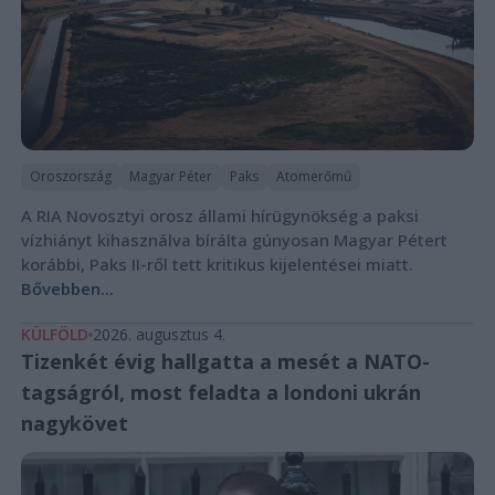
Oroszország
Magyar Péter
Paks
Atomerőmű
A RIA Novosztyi orosz állami hírügynökség a paksi
vízhiányt kihasználva bírálta gúnyosan Magyar Pétert
korábbi, Paks II-ről tett kritikus kijelentései miatt.
Bővebben...
KÜLFÖLD
2026. augusztus 4.
Tizenkét évig hallgatta a mesét a NATO-
tagságról, most feladta a londoni ukrán
nagykövet