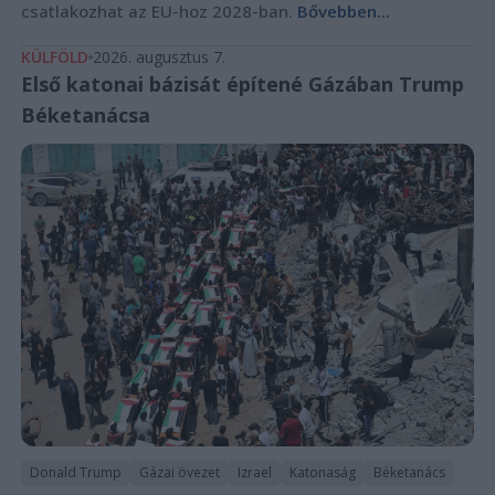
csatlakozhat az EU-hoz 2028-ban.
Bővebben...
KÜLFÖLD
2026. augusztus 7.
Első katonai bázisát építené Gázában Trump
Béketanácsa
Donald Trump
Gázai övezet
Izrael
Katonaság
Béketanács