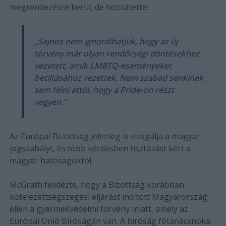
megrendezésre kerül, de hozzátette:
„Sajnos nem ignorálhatjuk, hogy az új
törvény már olyan rendőrségi döntésekhez
vezetett, amik LMBTQ-eseményeket
betiltásához vezettek. Nem szabad senkinek
sem félni attól, hogy a Pride-on részt
vegyen.”
Az Európai Bizottság jelenleg is vizsgálja a magyar
jogszabályt, és több kérdésben tisztázást kért a
magyar hatóságoktól.
McGrath felidézte, hogy a Bizottság korábban
kötelezettségszegési eljárást indított Magyarország
ellen a gyermekvédelmi törvény miatt, amely az
Európai Unió Bíróságán van. A bíróság főtanácsnoka