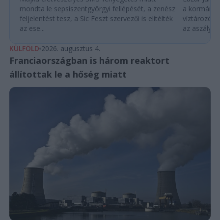
mondta le sepsiszentgyörgyi fellépését, a zenész
a kormány h
feljelentést tesz, a Sic Feszt szervezői is elítélték
víztározók
az ese...
az aszályhel
KÜLFÖLD
2026. augusztus 4.
Franciaországban is három reaktort
állítottak le a hőség miatt