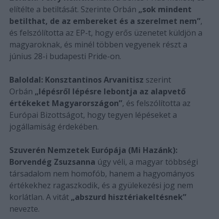
elítélte a betiltását. Szerinte Orbán
„sok mindent
betilthat, de az embereket és a szerelmet nem”
,
és felszólította az EP-t, hogy erős üzenetet küldjön a
magyaroknak, és minél többen vegyenek részt a
június 28-i budapesti Pride-on.
Baloldal:
Konsztantinos Arvanitisz
szerint
Orbán
„lépésről lépésre lebontja az alapvető
értékeket Magyarországon”
, és felszólította az
Európai Bizottságot, hogy tegyen lépéseket a
jogállamiság érdekében.
Szuverén Nemzetek Európája (Mi Hazánk):
Borvendég Zsuzsanna
úgy véli, a magyar többségi
társadalom nem homofób, hanem a hagyományos
értékekhez ragaszkodik, és a gyülekezési jog nem
korlátlan. A vitát
„abszurd hisztériakeltésnek”
nevezte.