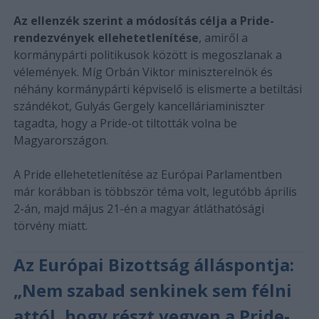
Az ellenzék szerint a módosítás célja a Pride-
rendezvények ellehetetlenítése
, amiről a
kormánypárti politikusok között is megoszlanak a
vélemények. Míg Orbán Viktor miniszterelnök és
néhány kormánypárti képviselő is elismerte a betiltási
szándékot, Gulyás Gergely kancelláriaminiszter
tagadta, hogy a Pride-ot tiltották volna be
Magyarországon.
A Pride ellehetetlenítése az Európai Parlamentben
már korábban is többször téma volt, legutóbb április
2-án, majd május 21-én a magyar átláthatósági
törvény miatt.
Az Európai Bizottság álláspontja:
„Nem szabad senkinek sem félni
attól, hogy részt vegyen a Pride-