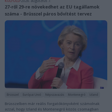
KÜLFÖLD
2026. augusztus 7.
27-ről 29-re növekedhet az EU tagállamok
száma - Brüsszel páros bővítést tervez
Brüsszel
Európai Unió
Népszavazás
Montenegró
Izland
Brüsszelben már reális forgatókönyvként számolnak
azzal, hogy Izland és Montenegró közös csomagban