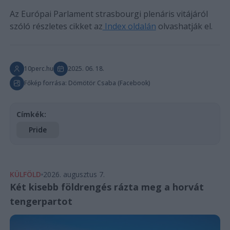
Az Európai Parlament strasbourgi plenáris vitájáról
szóló részletes cikket az
Index oldalán
olvashatják el.
10perc.hu
2025. 06. 18.
Főkép forrása: Dömötör Csaba (Facebook)
Címkék:
Pride
KÜLFÖLD
2026. augusztus 7.
Két kisebb földrengés rázta meg a horvát
tengerpartot