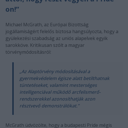
on!”
Michael McGrath, az Európai Bizottság
jogállamiságért felelős biztosa hangsúlyozta, hogy a
gyülekezési szabadság az uniós alapelvek egyik
sarokköve. Kritikusan szólt a magyar
törvénymódosításról:
„Az Alaptörvény módosításával a
gyermekvédelem égisze alatt betilthatnak
tüntetéseket, valamint mesterséges
intelligenciával működő arcfelismerő-
rendszerekkel azonosíthatják azon
résztvevő demonstrálókat.”
McGrath üdvözölte, hogy a budapesti Pride mégis