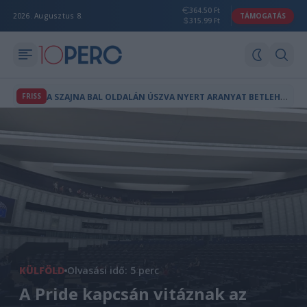
364.50 Ft
2026. Augusztus 8.
TÁMOGATÁS
315.99 Ft
A
SZAJNA BAL OLDALÁN ÚSZVA NYERT ARANYAT BETLEHEM DÁVID
FRISS
KÜLFÖLD
Olvasási idő: 5 perc
A Pride kapcsán vitáznak az