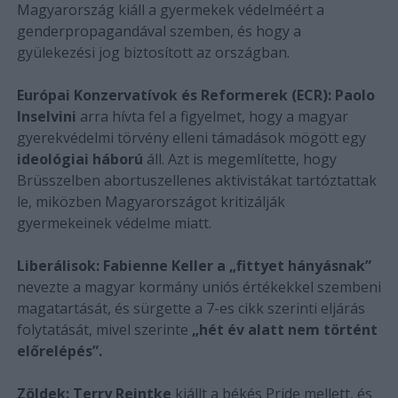
Magyarország kiáll a gyermekek védelméért a
genderpropagandával szemben, és hogy a
gyülekezési jog biztosított az országban.
Európai Konzervatívok és Reformerek (ECR):
Paolo
Inselvini
arra hívta fel a figyelmet, hogy a magyar
gyerekvédelmi törvény elleni támadások mögött egy
ideológiai háború
áll. Azt is megemlítette, hogy
Brüsszelben abortuszellenes aktivistákat tartóztattak
le, miközben Magyarországot kritizálják
gyermekeinek védelme miatt.
Liberálisok:
Fabienne Keller a „fittyet hányásnak”
nevezte a magyar kormány uniós értékekkel szembeni
magatartását, és sürgette a 7-es cikk szerinti eljárás
folytatását, mivel szerinte
„hét év alatt nem történt
előrelépés”.
Zöldek:
Terry Reintke
kiállt a békés Pride mellett, és