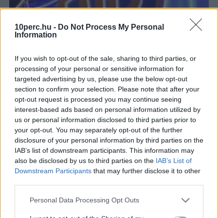
10perc.hu -
Do Not Process My Personal
Information
If you wish to opt-out of the sale, sharing to third parties, or
processing of your personal or sensitive information for
targeted advertising by us, please use the below opt-out
section to confirm your selection. Please note that after your
opt-out request is processed you may continue seeing
interest-based ads based on personal information utilized by
Warner Bros
Paramount
Egyesült Királyság
HBO
Üzlet
us or personal information disclosed to third parties prior to
Nagy-Britannia
your opt-out. You may separately opt-out of the further
disclosure of your personal information by third parties on the
Nagy-Britannia versenyfelügyelete jóváhagyta a
IAB’s list of downstream participants. This information may
Paramount 111 milliárd dolláros Warner Bros. Discovery-
also be disclosed by us to third parties on the
IAB’s List of
felvásárlását, miután biztosítékokat kapott a
Downstream Participants
that may further disclose it to other
szerkesztői függetlenségről.
Bővebben...
third parties.
KÜLFÖLD
2026. augusztus 6.
Personal Data Processing Opt Outs
A Duna osztrák vízgyűjtőjén esni kezdett az