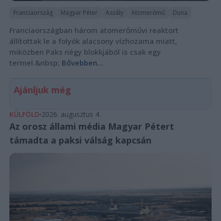
Franciaország
Magyar Péter
Aszály
Atomerőmű
Duna
Franciaországban három atomerőművi reaktort
állítottak le a folyók alacsony vízhozama miatt,
miközben Paks négy blokkjából is csak egy
termel.&nbsp;
Bővebben...
Ajánljuk még
KÜLFÖLD
2026. augusztus 4.
Az orosz állami média Magyar Pétert
támadta a paksi válság kapcsán