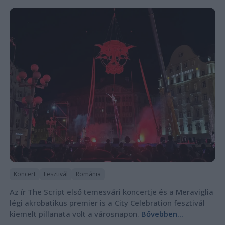
Koncert
Fesztivál
Románia
Az ír The Script első temesvári koncertje és a Meraviglia
légi akrobatikus premier is a City Celebration fesztivál
kiemelt pillanata volt a városnapon.
Bővebben...