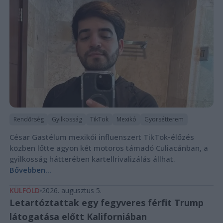
Rendőrség
Gyilkosság
TikTok
Mexikó
Gyorsétterem
César Gastélum mexikói influenszert TikTok-élőzés
közben lőtte agyon két motoros támadó Culiacánban, a
gyilkosság hátterében kartellrivalizálás állhat.
Bővebben...
KÜLFÖLD
2026. augusztus 5.
Letartóztattak egy fegyveres férfit Trump
látogatása előtt Kaliforniában