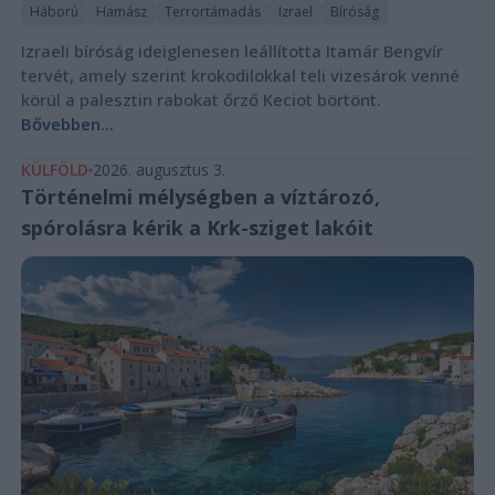
Háború
Hamász
Terrortámadás
Izrael
Bíróság
Izraeli bíróság ideiglenesen leállította Itamár Bengvír
tervét, amely szerint krokodilokkal teli vizesárok venné
körül a palesztin rabokat őrző Keciot börtönt.
Bővebben...
KÜLFÖLD
2026. augusztus 3.
Történelmi mélységben a víztározó,
spórolásra kérik a Krk-sziget lakóit