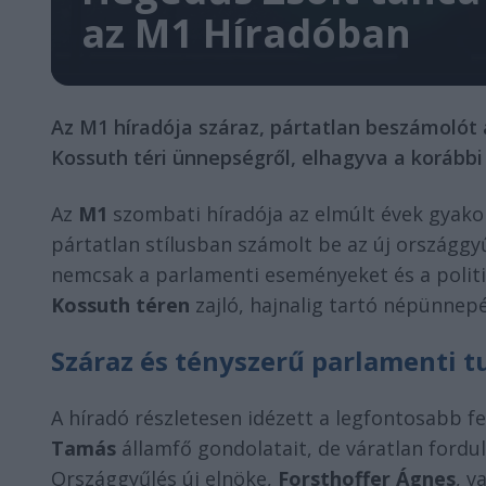
az M1 Híradóban
Az M1 híradója száraz, pártatlan beszámolót
Kossuth téri ünnepségről, elhagyva a korábbi
Az
M1
szombati híradója az elmúlt évek gyakorl
pártatlan stílusban számolt be az új országgy
nemcsak a parlamenti eseményeket és a polit
Kossuth téren
zajló, hajnalig tartó népünnepé
Száraz és tényszerű parlamenti t
A híradó részletesen idézett a legfontosabb fe
Tamás
államfő gondolatait, de váratlan fordu
Országgyűlés új elnöke,
Forsthoffer Ágnes
, v