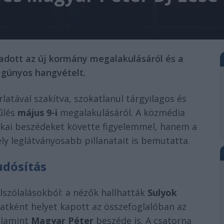
 adott az új kormány megalakulásáról és a
 gúnyos hangvételt.
atával szakítva, szokatlanul tárgyilagos és
űlés
május 9-i
megalakulásáról. A közmédia
ikai beszédeket követte figyelemmel, hanem a
ly leglátványosabb pillanatait is bemutatta.
udósítás
lszólalásokból: a nézők hallhatták
Sulyok
latként helyet kapott az összefoglalóban az
alamint
Magyar Péter
beszéde is. A csatorna