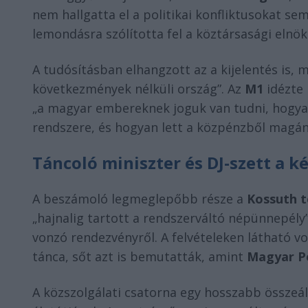
nem hallgatta el a politikai konfliktusokat se
lemondásra szólította fel a köztársasági elnök
A tudósításban elhangzott az a kijelentés is, m
következmények nélküli ország”. Az
M1
idézte
„a magyar embereknek joguk van tudni, hogya
rendszere, és hogyan lett a közpénzből magá
Táncoló miniszter és DJ-szett a 
A beszámoló legmeglepőbb része a
Kossuth t
„hajnalig tartott a rendszerváltó népünnepél
vonzó rendezvényről. A felvételeken látható v
tánca, sőt azt is bemutatták, amint
Magyar P
A közszolgálati csatorna egy hosszabb összeáll