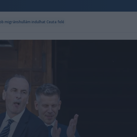
abb migránshullám indulhat Ceuta felé