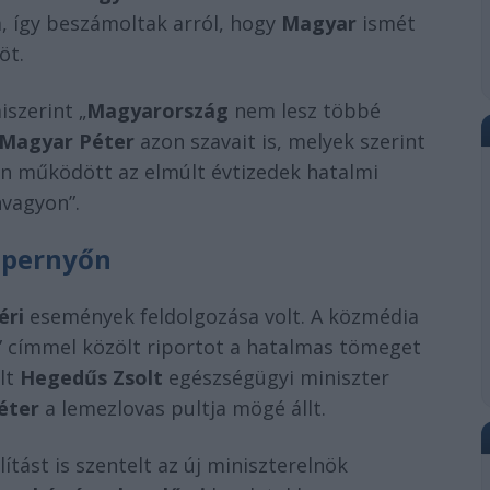
m, így beszámoltak arról, hogy
Magyar
ismét
öt.
iszerint „
Magyarország
nem lesz többé
Magyar Péter
azon szavait is, melyek szerint
n működött az elmúlt évtizedek hatalmi
nvagyon”.
képernyőn
éri
események feldolgozása volt. A közmédia
y” címmel közölt riportot a hatalmas tömeget
olt
Hegedűs Zsolt
egészségügyi miniszter
éter
a lemezlovas pultja mögé állt.
ítást is szentelt az új miniszterelnök