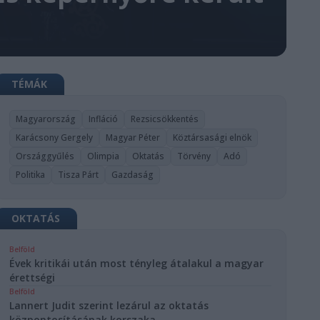
TÉMÁK
Magyarország
Infláció
Rezsicsökkentés
Karácsony Gergely
Magyar Péter
Köztársasági elnök
Országgyűlés
Olimpia
Oktatás
Törvény
Adó
Politika
Tisza Párt
Gazdaság
OKTATÁS
Belföld
Évek kritikái után most tényleg átalakul a magyar
érettségi
Belföld
Lannert Judit szerint lezárul az oktatás
központosításának korszaka