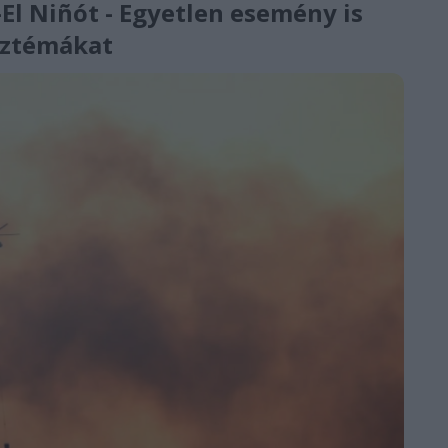
El Niñót - Egyetlen esemény is
isztémákat