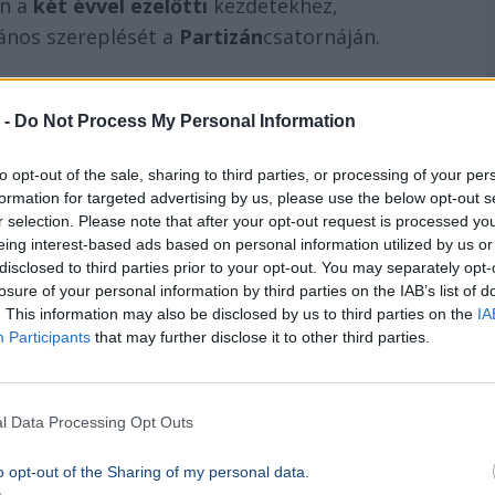
en a
két évvel ezelőtti
kezdetekhez,
vános szereplését a
Partizán
csatornáján.
dásokból
 -
Do Not Process My Personal Information
ókat is ismertették. A nézők láthatták
to opt-out of the sale, sharing to third parties, or processing of your per
shoz; köztük
Ursula von der Leyent
, az
Európai
formation for targeted advertising by us, please use the below opt-out s
atív vizuális elem vagy gúnyos kísérőszöveg
r selection. Please note that after your opt-out request is processed y
dó külön kitért arra a kedvező folyamatra is,
eing interest-based ads based on personal information utilized by us or
disclosed to third parties prior to your opt-out. You may separately opt-
 erősödött a
forint
.
losure of your personal information by third parties on the IAB’s list of
. This information may also be disclosed by us to third parties on the
IA
Participants
that may further disclose it to other third parties.
to
l Data Processing Opt Outs
o opt-out of the Sharing of my personal data.