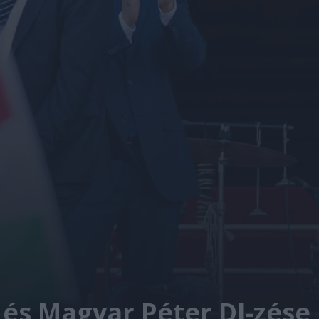
és Magyar Péter DJ-zése 