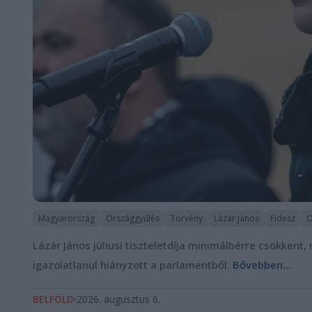
Magyarország
Országgyűlés
Törvény
Lázár János
Fidesz
O
Lázár János júliusi tiszteletdíja minimálbérre csökkent
igazolatlanul hiányzott a parlamentből.
Bővebben...
BELFÖLD
2026. augusztus 6.