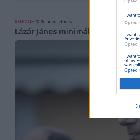
Opted 
I want t
BELFÖLD
2026. augusztus 6.
Opted 
Lázár János minimálbért kapott
I want 
Advertis
Opted 
I want t
of my P
was col
Opted 
Da