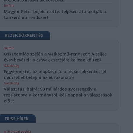
Belföld
Magyar Péter bejelentette: teljesen átalakítják a
tankerületi rendszert
REZSICSÖKKENTÉS
Belföld
Összeomlás szélén a víziközmű-rendszer: A teljes
éves bevételt a csövek cseréjére kellene költeni
Gazdaság
Figyelmeztet az alapkezelő: a rezsicsökkentéssel
nem lehet belépni az eurózónába
Gazdaság
Választási hajrá: 93 milliárdos gyorssegély a
rezsistopra a kormánytól, két nappal a választások
előtt
FRISS HÍREK
10 órával ezelőtt