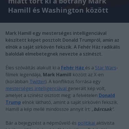
miatt tört ki a botrány Mark
Hamill és Washington között
Mark Hamill egy mesterséges intelligenciával
készített képet posztolt Donald Trumpról, amin az
elnök a saját sírkövén fekszik. A Fehér Ház radikális
baloldali elmebetegnek nevezte a színészt.
Éles szóváltás alakult ki a
Fehér Ház
és a
Star Wars
-
filmek legendája,
Mark Hamill
között az X-en
(korábban
Twitter
). A konfliktus forrása egy
mesterséges intelligenciával
generált kép volt,
amelyet a színész osztott meg: a felvételen
Donald
Trump
elnök látható, amint a saját sírkövén fekszik.
Hamill a kép mellé mindössze annyit írt:
„
bárcsak
”
.
Bár a bejegyzést a népművelő és
politikai
aktivista