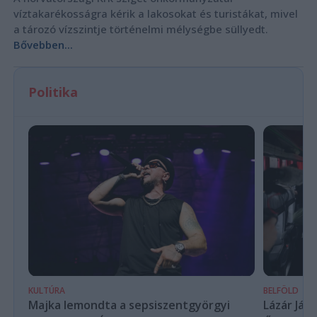
víztakarékosságra kérik a lakosokat és turistákat, mivel
a tározó vízszintje történelmi mélységbe süllyedt.
Bővebben...
Politika
KULTÚRA
BELFÖLD
Majka lemondta a sepsiszentgyörgyi
Lázár Ján