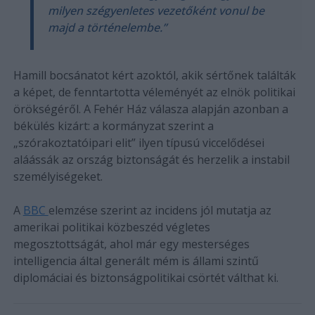
milyen szégyenletes vezetőként vonul be
majd a történelembe.”
Hamill bocsánatot kért azoktól, akik sértőnek találták
a képet, de fenntartotta véleményét az elnök politikai
örökségéről. A Fehér Ház válasza alapján azonban a
békülés kizárt: a kormányzat szerint a
„szórakoztatóipari elit” ilyen típusú viccelődései
aláássák az ország biztonságát és herzelik a instabil
személyiségeket.
A
BBC
elemzése szerint az incidens jól mutatja az
amerikai politikai közbeszéd végletes
megosztottságát, ahol már egy mesterséges
intelligencia által generált mém is állami szintű
diplomáciai és biztonságpolitikai csörtét válthat ki.