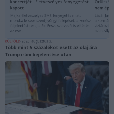
koncertjét - Életveszélyes fenyegetést
Őrültség 
kapott
nem építe
Majka életveszélyes SMS-fenyegetés miatt
Lázár János
mondta le sepsiszentgyörgyi fellépését, a zenész
a kormány h
feljelentést tesz, a Sic Feszt szervezői is elítélték
víztározók
az ese...
az aszályhel
KÜLFÖLD
2026. augusztus 3.
Több mint 5 százalékot esett az olaj ára
Trump iráni bejelentése után