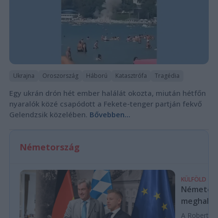
Ukrajna
Oroszország
Háború
Katasztrófa
Tragédia
Egy ukrán drón hét ember halálát okozta, miután hétfőn
nyaralók közé csapódott a Fekete-tenger partján fekvő
Gelendzsik közelében.
Bővebben...
Németország
KÜLFÖLD
Németors
meghalta
A Robert Koc