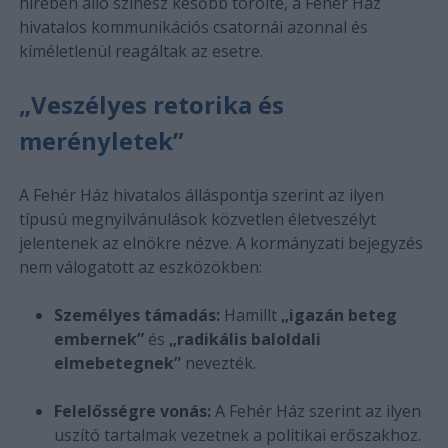
hírében álló színész később törölte, a Fehér Ház
hivatalos kommunikációs csatornái azonnal és
kíméletlenül reagáltak az esetre.
„Veszélyes retorika és
merényletek”
A Fehér Ház hivatalos álláspontja szerint az ilyen
típusú megnyilvánulások közvetlen életveszélyt
jelentenek az elnökre nézve. A kormányzati bejegyzés
nem válogatott az eszközökben:
Személyes támadás:
Hamillt
„igazán beteg
embernek”
és
„radikális baloldali
elmebetegnek”
nevezték.
Felelősségre vonás:
A Fehér Ház szerint az ilyen
uszító tartalmak vezetnek a politikai erőszakhoz.