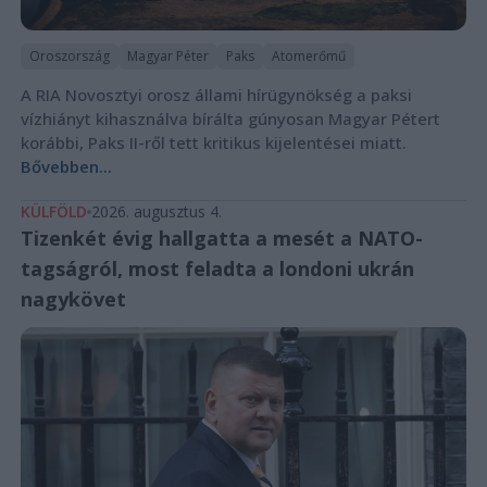
Oroszország
Magyar Péter
Paks
Atomerőmű
A RIA Novosztyi orosz állami hírügynökség a paksi
vízhiányt kihasználva bírálta gúnyosan Magyar Pétert
korábbi, Paks II-ről tett kritikus kijelentései miatt.
Bővebben...
KÜLFÖLD
2026. augusztus 4.
Tizenkét évig hallgatta a mesét a NATO-
tagságról, most feladta a londoni ukrán
nagykövet