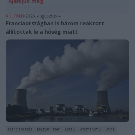
Ajánljuk még
KÜLFÖLD
2026. augusztus 4.
Franciaországban is három reaktort
állítottak le a hőség miatt
Franciaország
Magyar Péter
Aszály
Atomerőmű
Duna