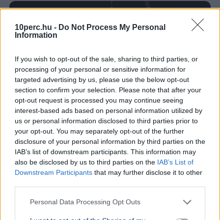
10perc.hu -
Do Not Process My Personal
Information
If you wish to opt-out of the sale, sharing to third parties, or
processing of your personal or sensitive information for
targeted advertising by us, please use the below opt-out
section to confirm your selection. Please note that after your
opt-out request is processed you may continue seeing
interest-based ads based on personal information utilized by
us or personal information disclosed to third parties prior to
your opt-out. You may separately opt-out of the further
disclosure of your personal information by third parties on the
IAB’s list of downstream participants. This information may
also be disclosed by us to third parties on the
IAB’s List of
Koncert
Fesztivál
Románia
Downstream Participants
that may further disclose it to other
Az ír The Script első temesvári koncertje és a Meraviglia
third parties.
légi akrobatikus premier is a City Celebration fesztivál
Personal Data Processing Opt Outs
kiemelt pillanata volt a városnapon.
Bővebben...