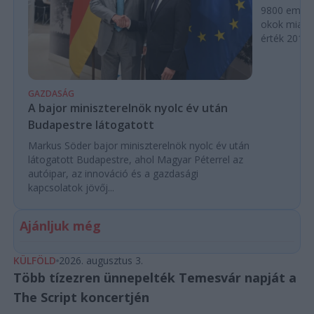
9800 ember
okok miatt
érték 2016 
GAZDASÁG
A bajor miniszterelnök nyolc év után
Budapestre látogatott
Markus Söder bajor miniszterelnök nyolc év után
látogatott Budapestre, ahol Magyar Péterrel az
autóipar, az innováció és a gazdasági
kapcsolatok jövőj...
Ajánljuk még
KÜLFÖLD
2026. augusztus 3.
Több tízezren ünnepelték Temesvár napját a
The Script koncertjén