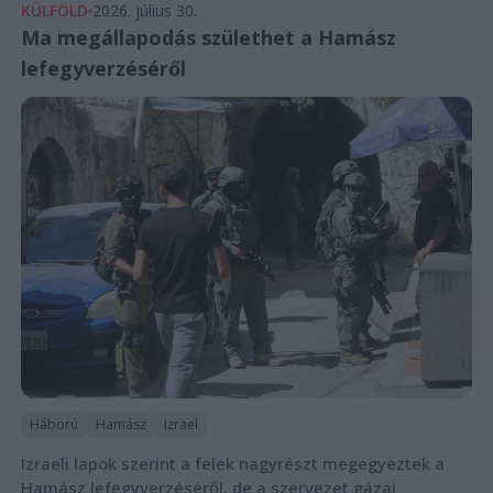
KÜLFÖLD
2026. július 30.
Ma megállapodás születhet a Hamász
lefegyverzéséről
Háború
Hamász
Izrael
Izraeli lapok szerint a felek nagyrészt megegyeztek a
Hamász lefegyverzéséről, de a szervezet gázai