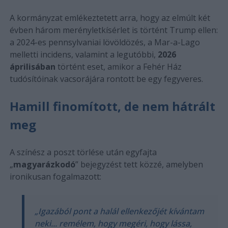
A kormányzat emlékeztetett arra, hogy az elmúlt két
évben három merényletkísérlet is történt Trump ellen:
a 2024-es pennsylvaniai lövöldözés, a Mar-a-Lago
melletti incidens, valamint a legutóbbi,
2026
áprilisában
történt eset, amikor a Fehér Ház
tudósítóinak vacsorájára rontott be egy fegyveres.
Hamill finomított, de nem hátrált
meg
A színész a poszt törlése után egyfajta
„
magyarázkodó
” bejegyzést tett közzé, amelyben
ironikusan fogalmazott:
„Igazából pont a halál ellenkezőjét kívántam
neki... remélem, hogy megéri, hogy lássa,