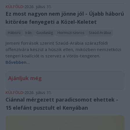
KÜLFÖLD
2026. július 31.
Ez most nagyon nem jönne jól - Újabb háború
kitörése fenyegeti a Közel-Keletet
Háború
Irán
Gazdaság
Hormuzi-szoros
Szaúd-Arábia
Jemeni források szerint Szaúd-Arábia szárazföldi
offenzívára készül a húszik ellen, miközben nemzetközi
tengeri koalíciót is szervez a Vörös-tengeren.
Bővebben...
Ajánljuk még
KÜLFÖLD
2026. július 31.
Ciánnal mérgezett paradicsomot ehettek -
15 elefánt pusztult el Kenyában