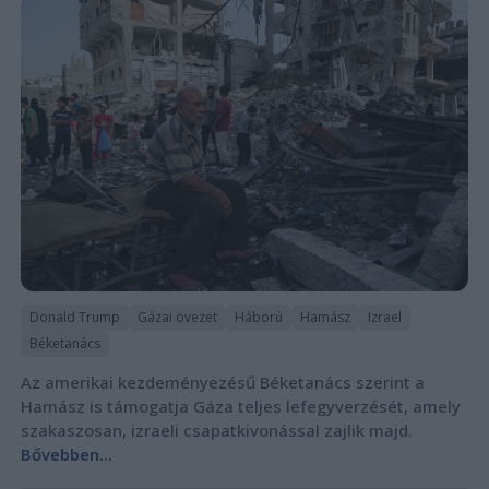
Donald Trump
Gázai övezet
Háború
Hamász
Izrael
Béketanács
Az amerikai kezdeményezésű Béketanács szerint a
Hamász is támogatja Gáza teljes lefegyverzését, amely
szakaszosan, izraeli csapatkivonással zajlik majd.
Bővebben...