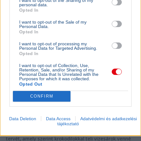
I want to opt-out of the Sharing of my
KÜLFÖLD
2026. augusztus 3.
personal data.
Bíróság állította meg a krokodilokkal őrzött
Opted In
börtön tervét Izraelben
I want to opt-out of the Sale of my
Personal Data.
Opted In
I want to opt-out of processing my
Personal Data for Targeted Advertising.
Opted In
I want to opt-out of Collection, Use,
Retention, Sale, and/or Sharing of my
Personal Data that Is Unrelated with the
Purposes for which it was collected.
Opted Out
CONFIRM
Data Deletion
Data Access
Adatvédelmi és adatkezelési
Háború
Hamász
Terrortámadás
Izrael
Bíróság
tájékoztató
Izraeli bíróság ideiglenesen leállította Itamár Bengvír
tervét, amely szerint krokodilokkal teli vizesárok venné