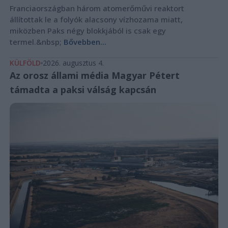
Franciaországban három atomerőművi reaktort
állítottak le a folyók alacsony vízhozama miatt,
miközben Paks négy blokkjából is csak egy
termel.&nbsp;
Bővebben...
KÜLFÖLD
2026. augusztus 4.
Az orosz állami média Magyar Pétert
támadta a paksi válság kapcsán