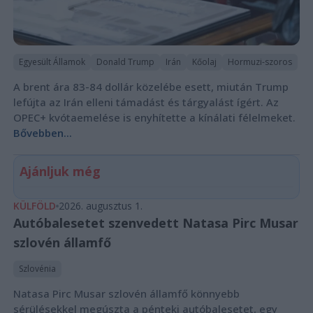
Egyesült Államok
Donald Trump
Irán
Kőolaj
Hormuzi-szoros
A brent ára 83-84 dollár közelébe esett, miután Trump
lefújta az Irán elleni támadást és tárgyalást ígért. Az
OPEC+ kvótaemelése is enyhítette a kínálati félelmeket.
Bővebben...
Ajánljuk még
KÜLFÖLD
2026. augusztus 1.
Autóbalesetet szenvedett Natasa Pirc Musar
szlovén államfő
Szlovénia
Natasa Pirc Musar szlovén államfő könnyebb
sérülésekkel megúszta a pénteki autóbalesetet, egy