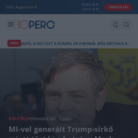
362.08 Ft
2026. Augusztus 6.
TÁMOGATÁS
313.38 Ft
J
AVUL A HELYZET A DUNÁN, DE PAKSNÁL MÉG KRITIKUS A VÍZSZINT
FRISS
KÜLFÖLD
Olvasási idő: 2 perc
MI-vel generált Trump-sírkő