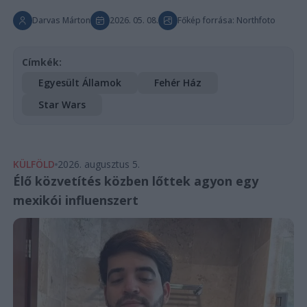
Darvas Márton
2026. 05. 08.
Főkép forrása: Northfoto
Címkék:
Egyesült Államok
Fehér Ház
Star Wars
KÜLFÖLD
2026. augusztus 5.
Élő közvetítés közben lőttek agyon egy
mexikói influenszert