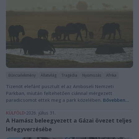
Bűncselekmény
Állatvilág
Tragédia
Nyomozás
Afrika
Tizenöt elefánt pusztult el az Amboseli Nemzeti
Parkban, miután feltehetően ciánnal mérgezett
paradicsomot ettek meg a park közelében.
Bővebben...
KÜLFÖLD
2026. július 31.
A Hamász beleegyezett a Gázai övezet teljes
lefegyverzésébe