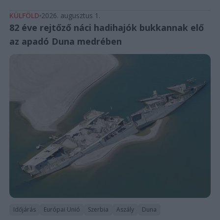
KÜLFÖLD
2026. augusztus 1.
82 éve rejtőző náci hadihajók bukkannak elő
az apadó Duna medrében
Időjárás
Európai Unió
Szerbia
Aszály
Duna