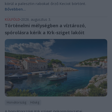
körül a palesztin rabokat őrző Keciot börtönt.
Bővebben...
KÜLFÖLD
2026. augusztus 3.
Történelmi mélységben a víztározó,
spórolásra kérik a Krk-sziget lakóit
Horvátország
Hőség
A horvátországi Krk sziget önkormányzatai