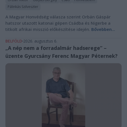
Pálinkás Szilveszter
A Magyar Honvédség válasza szerint Orbán Gáspár
hatszor utazott katonai gépen Csádba és Nigerbe a
titkolt afrikai misszió előkészítése idején.
Bővebben...
BELFÖLD
2026. augusztus 6.
„A nép nem a forradalmár hadserege” –
üzente Gyurcsány Ferenc Magyar Péternek?