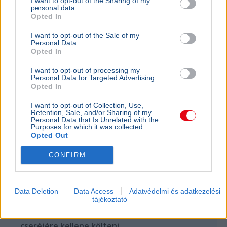
I want to opt-out of the Sharing of my
a többi szakaszon pótlóbusz közlekedik.
Bővebben...
personal data.
Opted In
Rezsicsökkentés
I want to opt-out of the Sale of my
Personal Data.
Opted In
GAZDASÁG
I want to opt-out of processing my
Personal Data for Targeted Advertising.
Figyelmez
Opted In
rezsicsök
eurózóná
I want to opt-out of Collection, Use,
Retention, Sale, and/or Sharing of my
Az Amundi 
Personal Data that Is Unrelated with the
Purposes for which it was collected.
kegyelmi id
Opted Out
kritériumok
szükségese
CONFIRM
Data Deletion
Data Access
Adatvédelmi és adatkezelési
BELFÖLD
tájékoztató
Összeomlás szélén a víziközmű-rendszer:
A teljes éves bevételt a csövek
cseréjére kellene költeni