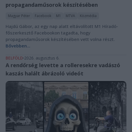
propagandaműsorok készítésében
Magyar Péter
Facebook
M1
MTVA
Közmédia
Hajdú Gábor, az egy nap alatt eltávolított M1 Híradó-
főszerkesztő Facebookon tagadta, hogy
propagandaműsorok készítésében vett volna részt.
Bővebben...
BELFÖLD
2026. augusztus 6.
A rendőrség levette a rolleresekre vadászó
kaszás halált ábrázoló videót