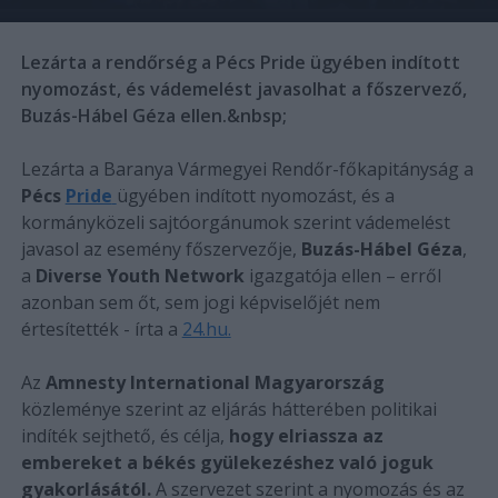
Lezárta a rendőrség a Pécs Pride ügyében indított
nyomozást, és vádemelést javasolhat a főszervező,
Buzás-Hábel Géza ellen.&nbsp;
Lezárta a Baranya Vármegyei Rendőr-főkapitányság a
Pécs
Pride
ügyében indított nyomozást, és a
kormányközeli sajtóorgánumok szerint vádemelést
javasol az esemény főszervezője,
Buzás-Hábel Géza
,
a
Diverse Youth Network
igazgatója ellen – erről
azonban sem őt, sem jogi képviselőjét nem
értesítették - írta a
24.hu.
Az
Amnesty International Magyarország
közleménye szerint az eljárás hátterében politikai
indíték sejthető, és célja,
hogy elriassza az
embereket a békés gyülekezéshez való joguk
gyakorlásától.
A szervezet szerint a nyomozás és az