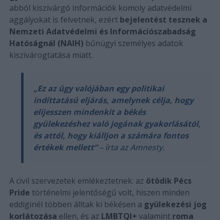
abból kiszivárgó információk komoly adatvédelmi
aggályokat is felvetnek, ezért
bejelentést tesznek a
Nemzeti Adatvédelmi és Információszabadság
Hatóságnál (NAIH)
bűnügyi személyes adatok
kiszivárogtatása miatt.
„Ez az ügy valójában egy politikai
indíttatású eljárás, amelynek célja, hogy
elijesszen mindenkit a békés
gyülekezéshez való jogának gyakorlásától,
és attól, hogy kiálljon a számára fontos
értékek mellett”
– írta az Amnesty.
A civil szervezetek emlékeztetnek: az
ötödik Pécs
Pride
történelmi jelentőségű volt, hiszen minden
eddiginél többen álltak ki békésen a
gyülekezési jog
korlátozása
ellen, és az
LMBTQI+
valamint
roma