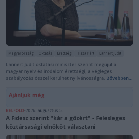
Magyarország
Oktatás
Érettségi
Tisza Párt
Lannert Judit
Lannert Judit oktatási miniszter szerint megújul a
magyar nyelv és irodalom érettségi, a végleges
szabályozás ősszel kerülhet nyilvánosságra.
Bővebben...
Ajánljuk még
BELFÖLD
2026. augusztus 5.
A Fidesz szerint "kár a gőzért" - Felesleges
köztársasági elnököt választani