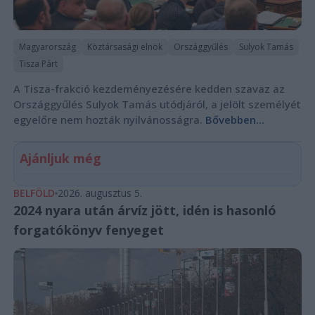
Magyarország
Köztársasági elnök
Országgyűlés
Sulyok Tamás
Tisza Párt
A Tisza-frakció kezdeményezésére kedden szavaz az
Országgyűlés Sulyok Tamás utódjáról, a jelölt személyét
egyelőre nem hozták nyilvánosságra.
Bővebben...
Ajánljuk még
BELFÖLD
2026. augusztus 5.
2024 nyara után árvíz jött, idén is hasonló
forgatókönyv fenyeget