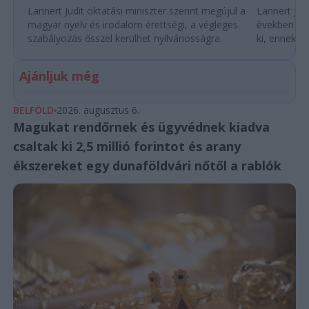
Lannert Judit oktatási miniszter szerint megújul a
Lannert Judi
magyar nyelv és irodalom érettségi, a végleges
években túl
szabályozás ősszel kerülhet nyilvánosságra.
ki, ennek m
Ajánljuk még
BELFÖLD
2026. augusztus 6.
Magukat rendőrnek és ügyvédnek kiadva
csaltak ki 2,5 millió forintot és arany
ékszereket egy dunaföldvári nőtől a rablók