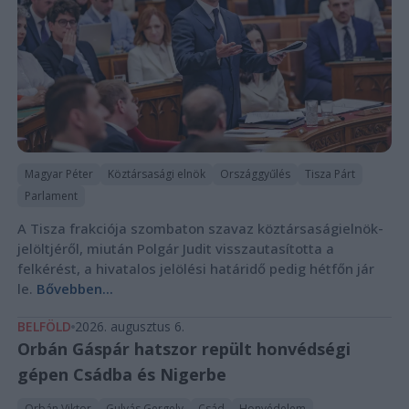
Magyar Péter
Köztársasági elnök
Országgyűlés
Tisza Párt
Parlament
A Tisza frakciója szombaton szavaz köztársaságielnök-
jelöltjéről, miután Polgár Judit visszautasította a
felkérést, a hivatalos jelölési határidő pedig hétfőn jár
le.
Bővebben...
BELFÖLD
2026. augusztus 6.
Orbán Gáspár hatszor repült honvédségi
gépen Csádba és Nigerbe
Orbán Viktor
Gulyás Gergely
Csád
Honvédelem