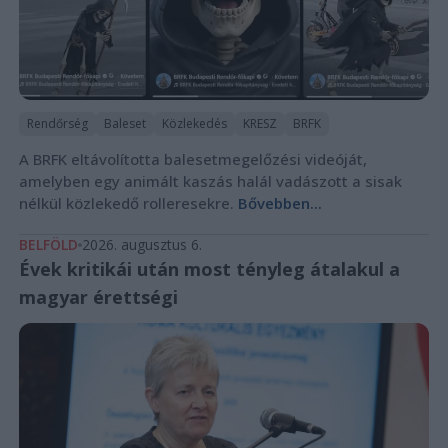
Rendőrség
Baleset
Közlekedés
KRESZ
BRFK
A BRFK eltávolította balesetmegelőzési videóját,
amelyben egy animált kaszás halál vadászott a sisak
nélkül közlekedő rolleresekre.
Bővebben...
BELFÖLD
2026. augusztus 6.
Évek kritikái után most tényleg átalakul a
magyar érettségi