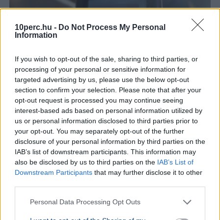
10perc.hu -
Do Not Process My Personal
Information
If you wish to opt-out of the sale, sharing to third parties, or
processing of your personal or sensitive information for
targeted advertising by us, please use the below opt-out
Egy férfit korábbi ittas vezetése miatt idéztek be
section to confirm your selection. Please note that after your
kihallgatásra Gödöllőre, ám a gödöllői rendőrök az
opt-out request is processed you may continue seeing
odavezető úton ismét ittas állapotban állították meg.
interest-based ads based on personal information utilized by
Bővebben...
us or personal information disclosed to third parties prior to
your opt-out. You may separately opt-out of the further
BELFÖLD
2026. augusztus 6.
disclosure of your personal information by third parties on the
Vasárnap délelőtt rövidített útvonalon jár a
IAB’s list of downstream participants. This information may
also be disclosed by us to third parties on the
IAB’s List of
2-es metró
Downstream Participants
that may further disclose it to other
third parties.
Budapest
Közlekedés
BKK
Déli pályaudvar
Karbantartás miatt vasárnap délelőtt csak a Déli
Personal Data Processing Opt Outs
pályaudvar és a Deák Ferenc tér között jár a 2-es metró,