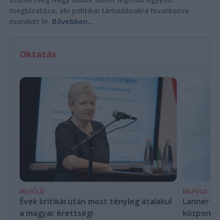
megbízatása, aki politikai támadásokra hivatkozva
mondott le.
Bővebben...
Oktatás
BELFÖLD
BELFÖLD
Évek kritikái után most tényleg átalakul
Lannert Ju
a magyar érettségi
központo