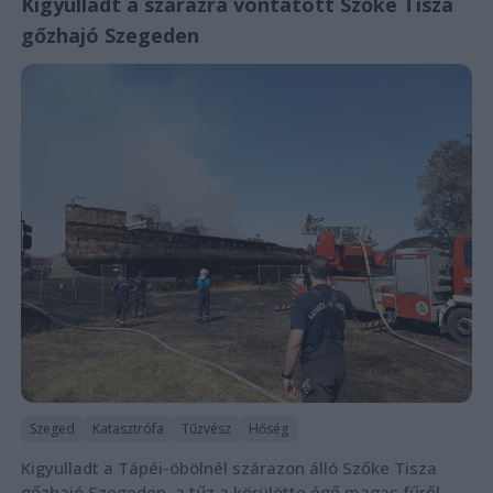
Kigyulladt a szárazra vontatott Szőke Tisza
gőzhajó Szegeden
Szeged
Katasztrófa
Tűzvész
Hőség
Kigyulladt a Tápéi-öbölnél szárazon álló Szőke Tisza
gőzhajó Szegeden, a tűz a körülötte égő magas fűről