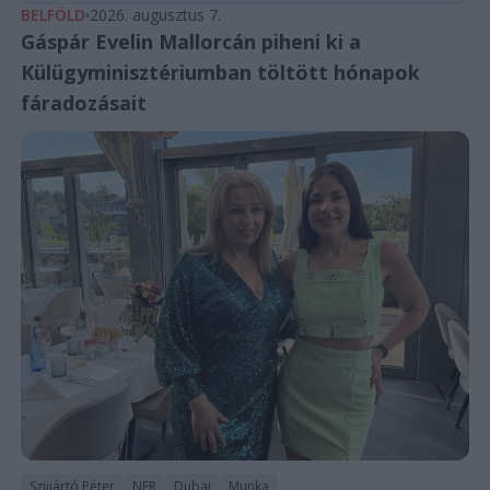
BELFÖLD
2026. augusztus 7.
Gáspár Evelin Mallorcán piheni ki a
Külügyminisztériumban töltött hónapok
fáradozásait
Szijjártó Péter
NER
Dubaj
Munka