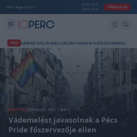
363.75 Ft
2026. Augusztus 7.
TÁMOGATÁS
315.15 Ft
G
ÁSPÁR EVELIN MALLORCÁN PIHENI KI A KÜLÜGYMINISZTÉRIUMBAN TÖLTÖTT HÓNAPOK FÁRADOZÁSAIT
FRISS
BELFÖLD
Olvasási idő: 1 perc
Vádemelést javasolnak a Pécs
Pride főszervezője ellen