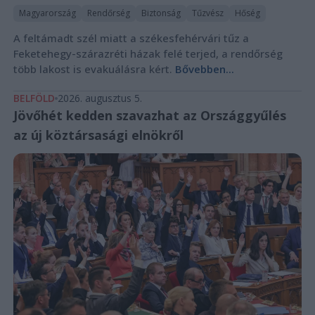
Magyarország
Rendőrség
Biztonság
Tűzvész
Hőség
A feltámadt szél miatt a székesfehérvári tűz a
Feketehegy-szárazréti házak felé terjed, a rendőrség
több lakost is evakuálásra kért.
Bővebben...
BELFÖLD
2026. augusztus 5.
Jövőhét kedden szavazhat az Országgyűlés
az új köztársasági elnökről