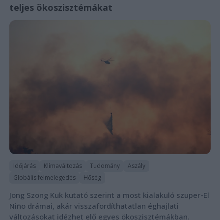
teljes ökoszisztémákat
Időjárás
Klímaváltozás
Tudomány
Aszály
Globális felmelegedés
Hőség
Jong Szong Kuk kutató szerint a most kialakuló szuper-El
Niño drámai, akár visszafordíthatatlan éghajlati
változásokat idézhet elő egyes ökoszisztémákban.