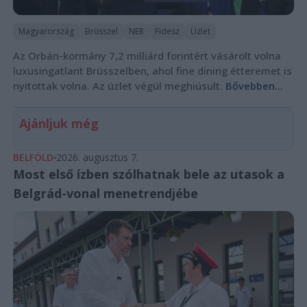
Magyarország
Brüsszel
NER
Fidesz
Üzlet
Az Orbán-kormány 7,2 milliárd forintért vásárolt volna
luxusingatlant Brüsszelben, ahol fine dining étteremet is
nyitottak volna. Az üzlet végül meghiúsult.
Bővebben...
Ajánljuk még
BELFÖLD
2026. augusztus 7.
Most első ízben szólhatnak bele az utasok a
Belgrád-vonal menetrendjébe