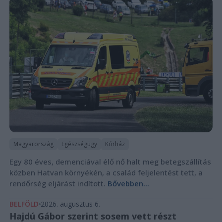
Magyarország
Egészségügy
Kórház
Egy 80 éves, demenciával élő nő halt meg betegszállítás
közben Hatvan környékén, a család feljelentést tett, a
rendőrség eljárást indított.
Bővebben...
BELFÖLD
2026. augusztus 6.
Hajdú Gábor szerint sosem vett részt