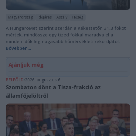
Magyarország
Időjárás
Aszály
Hőség
A HungaroMet szerint szerdán a Kékestetőn 31,3 fokot
mértek, mindössze egy tized fokkal maradva el a
minden idők legmagasabb hőmérsékleti rekordjától.
Bővebben...
Ajánljuk még
BELFÖLD
2026. augusztus 6.
Szombaton dönt a Tisza-frakció az
államfőjelöltről