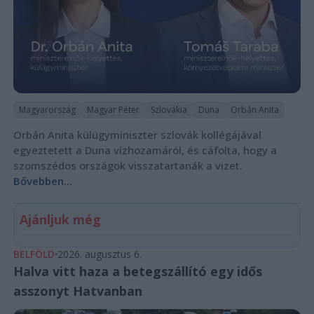
Magyarország
Magyar Péter
Szlovákia
Duna
Orbán Anita
Orbán Anita külügyminiszter szlovák kollégájával
egyeztetett a Duna vízhozamáról, és cáfolta, hogy a
szomszédos országok visszatartanák a vizet.
Bővebben...
Ajánljuk még
BELFÖLD
2026. augusztus 6.
Halva vitt haza a betegszállító egy idős
asszonyt Hatvanban