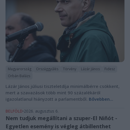
Magyarország
Országgyűlés
Törvény
Lázár János
Fidesz
Orbán Balázs
Lázár János júliusi tiszteletdíja minimálbérre csökkent,
mert a szavazások több mint 90 százalékáról
igazolatlanul hiányzott a parlamentből.
Bővebben...
BELFÖLD
2026. augusztus 6.
Nem tudjuk megállítani a szuper-El Niñót -
Egyetlen esemény is végleg átbillenthet