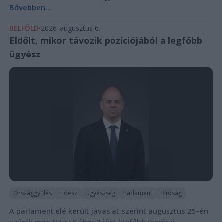
Bővebben...
BELFÖLD
2026. augusztus 6.
Eldőlt, mikor távozik pozíciójából a legfőbb
ügyész
Országgyűlés
Fidesz
Ügyészség
Parlament
Bíróság
A parlament elé került javaslat szerint augusztus 25-én
szűnik meg Nagy Gábor Bálint legfőbb ügyészi