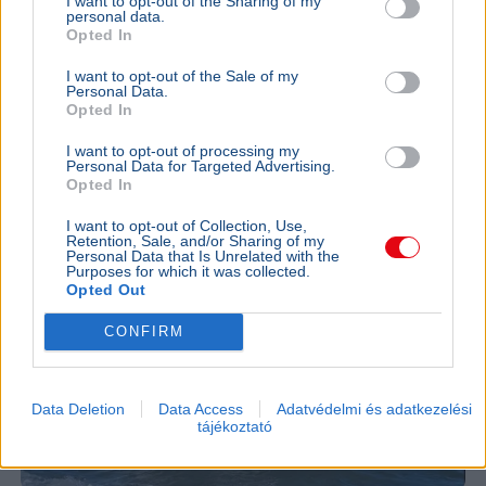
I want to opt-out of the Sharing of my
A hatóságok fegyverrel és lőszerekkel tartóztattak le
personal data.
egy férfit Donald Trump kaliforniai golfklubjánál az elnök
Opted In
látogatása előtt.
Bővebben...
I want to opt-out of the Sale of my
Personal Data.
KÜLFÖLD
2026. augusztus 4.
Opted In
157 embert mentett ki a parti őrség egy égő
I want to opt-out of processing my
bárkából a La Manche-csatornán
Personal Data for Targeted Advertising.
Opted In
I want to opt-out of Collection, Use,
Retention, Sale, and/or Sharing of my
Personal Data that Is Unrelated with the
Purposes for which it was collected.
Opted Out
CONFIRM
Data Deletion
Data Access
Adatvédelmi és adatkezelési
tájékoztató