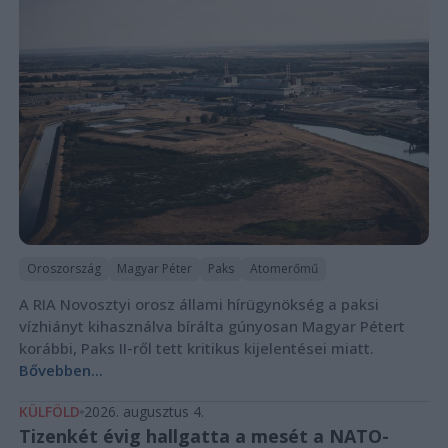
Oroszország
Magyar Péter
Paks
Atomerőmű
A RIA Novosztyi orosz állami hírügynökség a paksi
vízhiányt kihasználva bírálta gúnyosan Magyar Pétert
korábbi, Paks II-ről tett kritikus kijelentései miatt.
Bővebben...
KÜLFÖLD
2026. augusztus 4.
Tizenkét évig hallgatta a mesét a NATO-