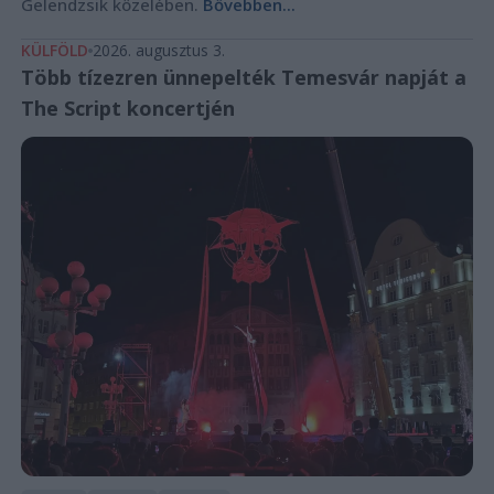
Gelendzsik közelében.
Bővebben...
KÜLFÖLD
2026. augusztus 3.
Több tízezren ünnepelték Temesvár napját a
The Script koncertjén