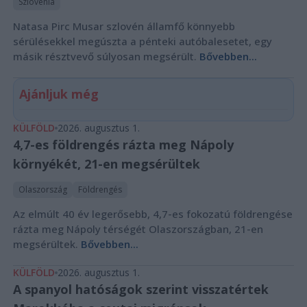
Szlovénia
Natasa Pirc Musar szlovén államfő könnyebb
sérülésekkel megúszta a pénteki autóbalesetet, egy
másik résztvevő súlyosan megsérült.
Bővebben...
Ajánljuk még
KÜLFÖLD
2026. augusztus 1.
4,7-es földrengés rázta meg Nápoly
környékét, 21-en megsérültek
Olaszország
Földrengés
Az elmúlt 40 év legerősebb, 4,7-es fokozatú földrengése
rázta meg Nápoly térségét Olaszországban, 21-en
megsérültek.
Bővebben...
KÜLFÖLD
2026. augusztus 1.
A spanyol hatóságok szerint visszatértek