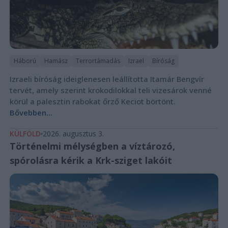
Háború
Hamász
Terrortámadás
Izrael
Bíróság
Izraeli bíróság ideiglenesen leállította Itamár Bengvír
tervét, amely szerint krokodilokkal teli vizesárok venné
körül a palesztin rabokat őrző Keciot börtönt.
Bővebben...
KÜLFÖLD
2026. augusztus 3.
Történelmi mélységben a víztározó,
spórolásra kérik a Krk-sziget lakóit