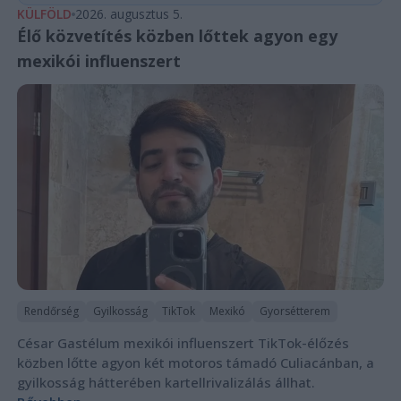
KÜLFÖLD
2026. augusztus 5.
Élő közvetítés közben lőttek agyon egy
mexikói influenszert
Rendőrség
Gyilkosság
TikTok
Mexikó
Gyorsétterem
César Gastélum mexikói influenszert TikTok-élőzés
közben lőtte agyon két motoros támadó Culiacánban, a
gyilkosság hátterében kartellrivalizálás állhat.