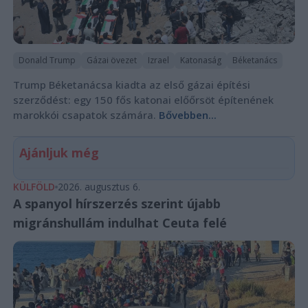
Donald Trump
Gázai övezet
Izrael
Katonaság
Béketanács
Trump Béketanácsa kiadta az első gázai építési
szerződést: egy 150 fős katonai előőrsöt építenének
marokkói csapatok számára.
Bővebben...
Ajánljuk még
KÜLFÖLD
2026. augusztus 6.
A spanyol hírszerzés szerint újabb
migránshullám indulhat Ceuta felé