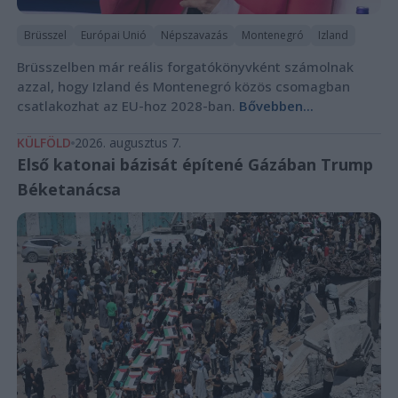
Brüsszel
Európai Unió
Népszavazás
Montenegró
Izland
Brüsszelben már reális forgatókönyvként számolnak
azzal, hogy Izland és Montenegró közös csomagban
csatlakozhat az EU-hoz 2028-ban.
Bővebben...
KÜLFÖLD
2026. augusztus 7.
Első katonai bázisát építené Gázában Trump
Béketanácsa