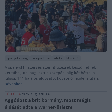
Spanyolország
Európai Unió
Afrika
Migráció
A spanyol hírszerzés szerint tízezrek készülhetnek
Ceutába jutni augusztus közepén, alig két héttel a
júliusi, 141 halálos áldozatot követelő incidens után.
Bővebben...
KÜLFÖLD
2026. augusztus 6.
Aggódott a brit kormány, most mégis
áldását adta a Warner-üzletre