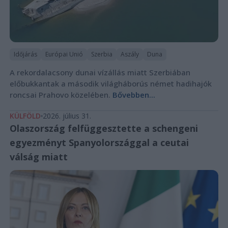
Időjárás
Európai Unió
Szerbia
Aszály
Duna
A rekordalacsony dunai vízállás miatt Szerbiában
előbukkantak a második világháborús német hadihajók
roncsai Prahovo közelében.
Bővebben...
KÜLFÖLD
2026. július 31.
Olaszország felfüggesztette a schengeni
egyezményt Spanyolországgal a ceutai
válság miatt