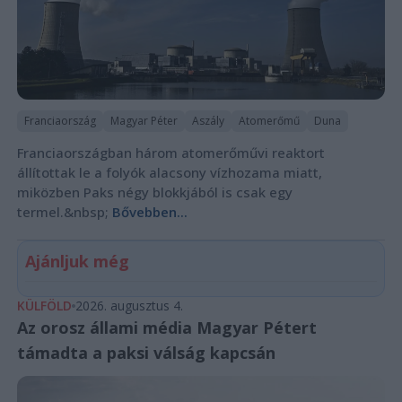
Franciaország
Magyar Péter
Aszály
Atomerőmű
Duna
Franciaországban három atomerőművi reaktort
állítottak le a folyók alacsony vízhozama miatt,
miközben Paks négy blokkjából is csak egy
termel.&nbsp;
Bővebben...
Ajánljuk még
KÜLFÖLD
2026. augusztus 4.
Az orosz állami média Magyar Pétert
támadta a paksi válság kapcsán