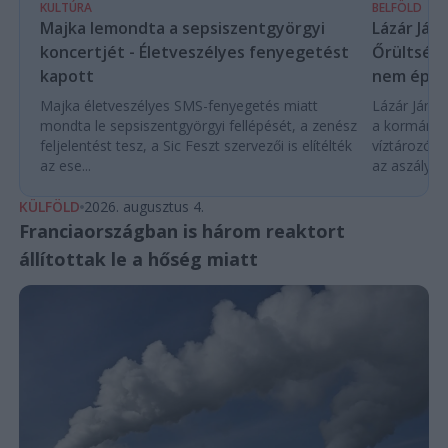
KULTÚRA
BELFÖLD
Majka lemondta a sepsiszentgyörgyi
Lázár Ján
koncertjét - Életveszélyes fenyegetést
Őrültség 
kapott
nem építe
Majka életveszélyes SMS-fenyegetés miatt
Lázár János
mondta le sepsiszentgyörgyi fellépését, a zenész
a kormány h
feljelentést tesz, a Sic Feszt szervezői is elítélték
víztározók
az ese...
az aszályhel
KÜLFÖLD
2026. augusztus 4.
Franciaországban is három reaktort
állítottak le a hőség miatt