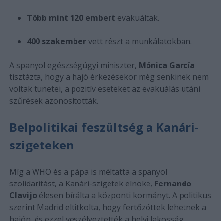
Több mint 120 embert
evakuáltak.
400 szakember
vett részt a munkálatokban.
A spanyol egészségügyi miniszter,
Mónica García
tisztázta, hogy a hajó érkezésekor még senkinek nem
voltak tünetei, a pozitív eseteket az evakuálás utáni
szűrések azonosították.
Belpolitikai feszültség a Kanári-
szigeteken
Míg a WHO és a pápa is méltatta a spanyol
szolidaritást, a Kanári-szigetek elnöke,
Fernando
Clavijo
élesen bírálta a központi kormányt. A politikus
szerint Madrid eltitkolta, hogy fertőzöttek lehetnek a
hajón, és ezzel veszélyeztették a helyi lakosság