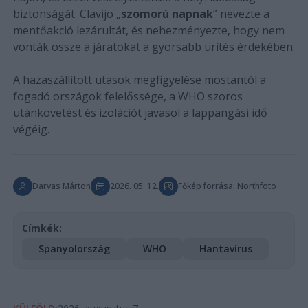
biztonságát. Clavijo „
szomorú
napnak
” nevezte a
mentőakció lezárultát, és nehezményezte, hogy nem
vonták össze a járatokat a gyorsabb ürítés érdekében.
A hazaszállított utasok megfigyelése mostantól a
fogadó országok felelőssége, a WHO szoros
utánkövetést és izolációt javasol a lappangási idő
végéig.
Darvas Márton
2026. 05. 12.
Főkép forrása: Northfoto
Címkék:
Spanyolország
WHO
Hantavírus