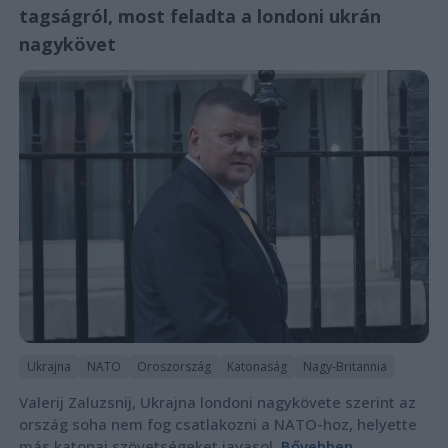
tagságról, most feladta a londoni ukrán
nagykövet
Ukrajna
NATO
Oroszország
Katonaság
Nagy-Britannia
Valerij Zaluzsnij, Ukrajna londoni nagykövete szerint az
ország soha nem fog csatlakozni a NATO-hoz, helyette
más katonai szövetségeket javasol.
Bővebben...