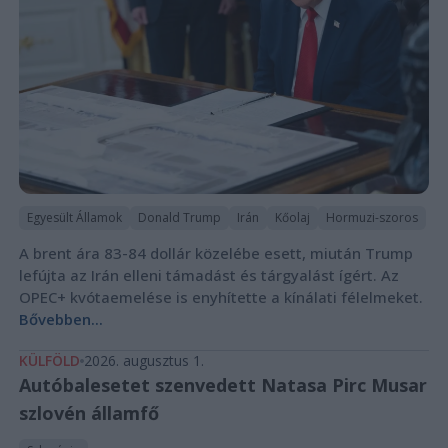
Egyesült Államok
Donald Trump
Irán
Kőolaj
Hormuzi-szoros
A brent ára 83-84 dollár közelébe esett, miután Trump
lefújta az Irán elleni támadást és tárgyalást ígért. Az
OPEC+ kvótaemelése is enyhítette a kínálati félelmeket.
Bővebben...
KÜLFÖLD
2026. augusztus 1.
Autóbalesetet szenvedett Natasa Pirc Musar
szlovén államfő