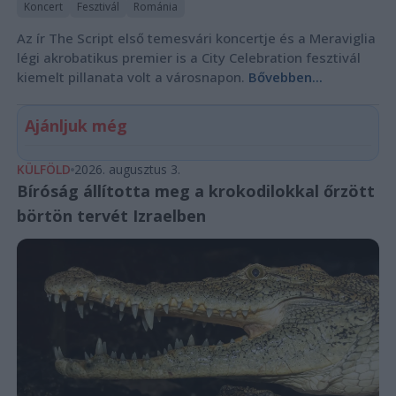
Koncert
Fesztivál
Románia
Az ír The Script első temesvári koncertje és a Meraviglia
légi akrobatikus premier is a City Celebration fesztivál
kiemelt pillanata volt a városnapon.
Bővebben...
Ajánljuk még
KÜLFÖLD
2026. augusztus 3.
Bíróság állította meg a krokodilokkal őrzött
börtön tervét Izraelben