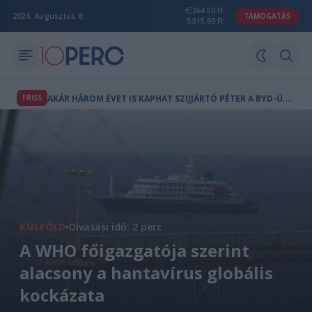
364.50 Ft
2026. Augusztus 8.
TÁMOGATÁS
315.99 Ft
A
KÁR HÁROM ÉVET IS KAPHAT SZIJJÁRTÓ PÉTER A BYD-ÜGY MIATT
FRISS
KÜLFÖLD
Olvasási idő: 2 perc
A WHO főigazgatója szerint
alacsony a hantavírus globális
kockázata