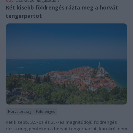
KÜLFÖLD
2026. augusztus 7.
Két kisebb földrengés rázta meg a horvát
tengerpartot
Horvátország
Földrengés
Két kisebb, 3,5-ös és 2,7-es magnitúdójú földrengés
rázta meg pénteken a horvát tengerpartot, károkról nem