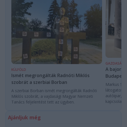
GAZDASÁG
A bajor m
KÜLFÖLD
Ismét megrongálták Radnóti Miklós
Budapest
szobrát a szerbiai Borban
Markus Söde
látogatott 
A szerbiai Borban ismét megrongálták Radnóti
autóipar, a
Miklós szobrát, a vajdasági Magyar Nemzeti
kapcsolatok 
Tanács feljelentést tett az ügyben.
Ajánljuk még