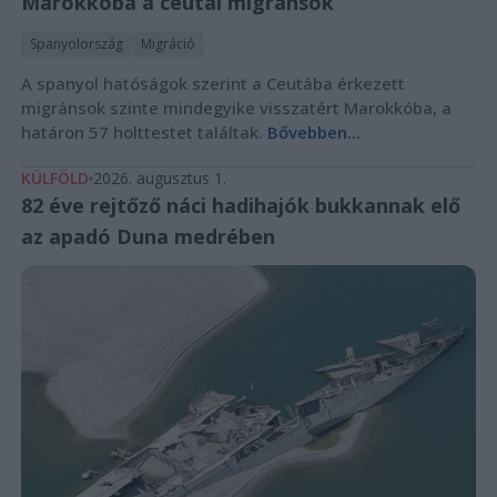
Marokkóba a ceutai migránsok
Spanyolország
Migráció
A spanyol hatóságok szerint a Ceutába érkezett
migránsok szinte mindegyike visszatért Marokkóba, a
határon 57 holttestet találtak.
Bővebben...
KÜLFÖLD
2026. augusztus 1.
82 éve rejtőző náci hadihajók bukkannak elő
az apadó Duna medrében