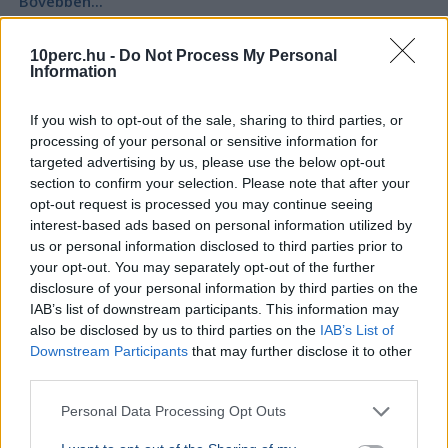
Bővebben...
KÜLFÖLD
2026. augusztus 5.
10perc.hu -
Do Not Process My Personal
Letartóztattak egy fegyveres férfit Trump
Information
látogatása előtt Kaliforniában
If you wish to opt-out of the sale, sharing to third parties, or
processing of your personal or sensitive information for
targeted advertising by us, please use the below opt-out
section to confirm your selection. Please note that after your
opt-out request is processed you may continue seeing
interest-based ads based on personal information utilized by
us or personal information disclosed to third parties prior to
your opt-out. You may separately opt-out of the further
disclosure of your personal information by third parties on the
IAB’s list of downstream participants. This information may
also be disclosed by us to third parties on the
IAB’s List of
Downstream Participants
that may further disclose it to other
third parties.
Personal Data Processing Opt Outs
USA
Donald Trump