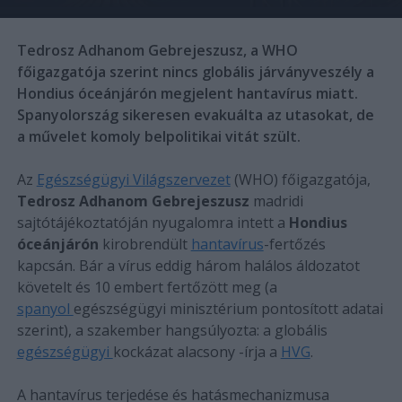
Tedrosz Adhanom Gebrejeszusz, a WHO
főigazgatója szerint nincs globális járványveszély a
Hondius óceánjárón megjelent hantavírus miatt.
Spanyolország sikeresen evakuálta az utasokat, de
a művelet komoly belpolitikai vitát szült.
Az
Egészségügyi Világszervezet
(WHO) főigazgatója,
Tedrosz Adhanom Gebrejeszusz
madridi
sajtótájékoztatóján nyugalomra intett a
Hondius
óceánjárón
kirobrendült
hantavírus
-fertőzés
kapcsán. Bár a vírus eddig három halálos áldozatot
követelt és 10 embert fertőzött meg (a
spanyol
egészségügyi minisztérium pontosított adatai
szerint), a szakember hangsúlyozta: a globális
egészségügyi
kockázat alacsony -írja a
HVG
.
A hantavírus terjedése és hatásmechanizmusa