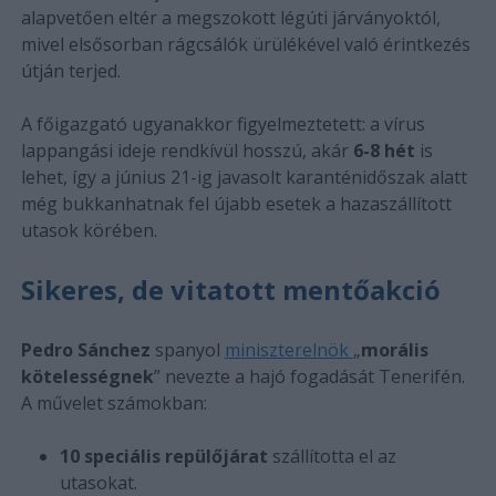
alapvetően eltér a megszokott légúti járványoktól,
mivel elsősorban rágcsálók ürülékével való érintkezés
útján terjed.
A főigazgató ugyanakkor figyelmeztetett: a vírus
lappangási ideje rendkívül hosszú, akár
6-8 hét
is
lehet, így a június 21-ig javasolt karanténidőszak alatt
még bukkanhatnak fel újabb esetek a hazaszállított
utasok körében.
Sikeres, de vitatott mentőakció
Pedro Sánchez
spanyol
miniszterelnök
„
morális
kötelességnek
” nevezte a hajó fogadását Tenerifén.
A művelet számokban:
10 speciális repülőjárat
szállította el az
utasokat.