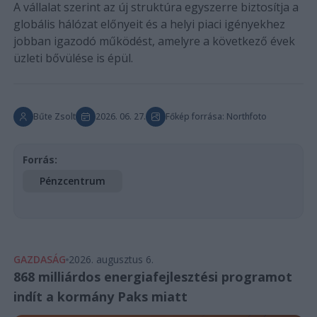
A vállalat szerint az új struktúra egyszerre biztosítja a
globális hálózat előnyeit és a helyi piaci igényekhez
jobban igazodó működést, amelyre a következő évek
üzleti bővülése is épül.
Bűte Zsolt
2026. 06. 27.
Főkép forrása: Northfoto
Forrás:
Pénzcentrum
GAZDASÁG
2026. augusztus 6.
868 milliárdos energiafejlesztési programot
indít a kormány Paks miatt