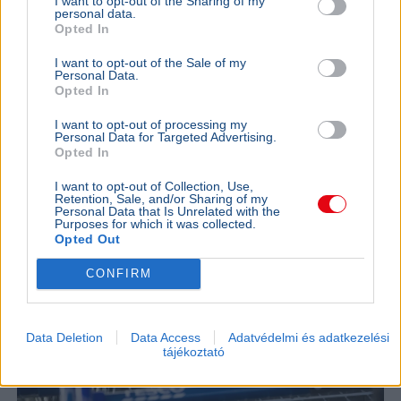
I want to opt-out of the Sharing of my
personal data.
Opted In
I want to opt-out of the Sale of my
Egyesült Államok
Irán
Kőolaj
Gazdaság
Hormuzi-szoros
Personal Data.
Opted In
Scott Bessent amerikai pénzügyminiszter szerint még
I want to opt-out of processing my
ma megállapodás születhet Irán és az Egyesült Államok
Personal Data for Targeted Advertising.
között a Hormuzi-szoros újranyitásáról.
Bővebben...
Opted In
GAZDASÁG
2026. augusztus 4.
I want to opt-out of Collection, Use,
Retention, Sale, and/or Sharing of my
Harminc év után tényleg búcsúzhat
Personal Data that Is Unrelated with the
Purposes for which it was collected.
Magyarországtól a Tesco
Opted Out
CONFIRM
Data Deletion
Data Access
Adatvédelmi és adatkezelési
tájékoztató