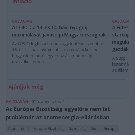
Infláció
GAZDASÁG
GAZDASÁG
Az OECD a 13. és 14. havi nyugdíj
A Fidesz-
maximálását javasolja Magyarországnak
startupba
magukra 
Az OECD legfrissebb országjelentése szerint a
gazdákat
13. és 14. havi nyugdíjat is maximálni kellene,
hogy elkerülhető legyen az államadósság
A Supp.li cs
drasztikus emelk...
kistermelők
az állam pe
Ajánljuk még
GAZDASÁG
2026. augusztus 4.
Az Európai Bizottság egyelőre nem lát
problémát az atomenergia-ellátásban
Atomerőmű
Európai Bizottság
Gazdaság
Duna
Európa