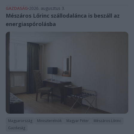
GAZDASÁG
2026. augusztus 3.
Mészáros Lőrinc szállodalánca is beszáll az
energiaspórolásba
Magyarország
Miniszterelnök
Magyar Péter
Mészáros Lőrinc
Gazdaság