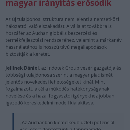
magyar irányítás erősödik
Az új tulajdonosi struktúra nem jelenti a nemzetközi
hálózattól való elszakadást. A vállalat továbbra is
hozzáfér az Auchan globális beszerzési és
termékfejlesztési rendszeréhez, valamint a márkanév
használatához is hosszú távú megállapodások
biztosítják a keretet.
Jellinek Dániel
, az Indotek Group vezérigazgatója és
többségi tulajdonosa szerint a magyar piac ismét
jelentős növekedési lehetőségeket kínál. Mint
fogalmazott, a cél a működés hatékonyságának
növelése és a hazai fogyasztói igényekhez jobban
igazodó kereskedelmi modell kialakítása.
„Az Auchanban kiemelkedő üzleti potenciál
van, ezért döntöttünk a fennmaradó