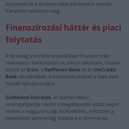
erősítését és a termékkínálat bővítését is kiemelt
irányként határozta meg.
Finanszírozási háttér és piaci
folytatás
A társaság a korábbi anyavállalati finanszírozást
nemzetközi banki konstrukciókkal váltotta ki, többek
között az
Erste
, a
Raiffeisen Bank
és az
UniCredit
Bank
részvételével. A tranzakció értékét a felek nem
hozták nyilvánosságra.
Guillaume Darrasse
, az Auchan Retail
vezérigazgatója szerint a megállapodás stabil alapot
teremt a magyarországi működéshez, miközben a
nemzetközi partnerség továbbra is fennmarad.