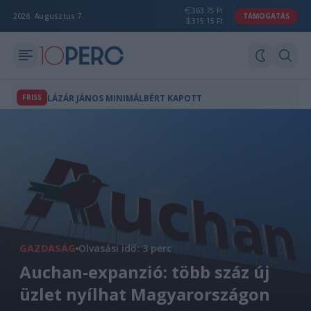
363.75 Ft
2026. Augusztus 7.
TÁMOGATÁS
315.15 Ft
FRISS
LÁZÁR JÁNOS MINIMÁLBÉRT KAPOTT
GAZDASÁG
Olvasási idő: 3 perc
Auchan-expanzió: több száz új
üzlet nyílhat Magyarországon