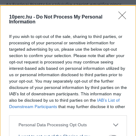
Az Európai Bizottság szóvivője szerint egyelőre nincs
ellátásbiztonsági probléma az atomenergia-
10perc.hu -
Do Not Process My Personal
termelésben, bár a Duna alacsony vízszintje több
Information
országot érint.
Bővebben...
If you wish to opt-out of the sale, sharing to third parties, or
GAZDASÁG
2026. augusztus 4.
processing of your personal or sensitive information for
Amerika bejelentette: közel a Hormuzi-
targeted advertising by us, please use the below opt-out
szoros megnyitása
section to confirm your selection. Please note that after your
opt-out request is processed you may continue seeing
interest-based ads based on personal information utilized by
us or personal information disclosed to third parties prior to
your opt-out. You may separately opt-out of the further
disclosure of your personal information by third parties on the
IAB’s list of downstream participants. This information may
also be disclosed by us to third parties on the
IAB’s List of
Downstream Participants
that may further disclose it to other
third parties.
Personal Data Processing Opt Outs