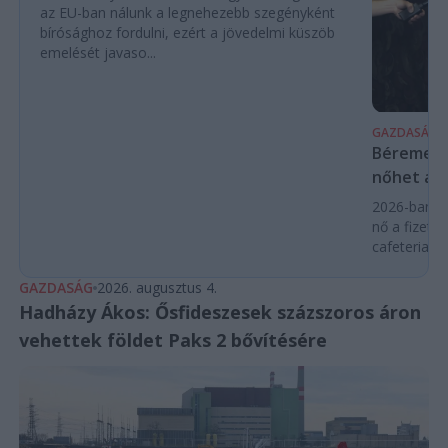
az EU-ban nálunk a legnehezebb szegényként
bírósághoz fordulni, ezért a jövedelmi küszöb
emelését javaso...
GAZDASÁG
Béremelés
nőhet a f
2026-ban a
nő a fizeté
cafeteria v
GAZDASÁG
2026. augusztus 4.
Hadházy Ákos: Ősfideszesek százszoros áron
vehettek földet Paks 2 bővítésére