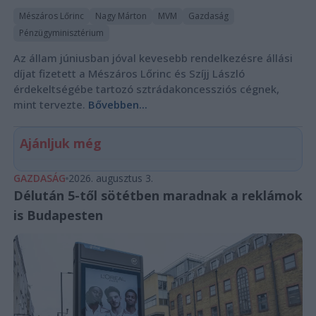
Mészáros Lőrinc
Nagy Márton
MVM
Gazdaság
Pénzügyminisztérium
Az állam júniusban jóval kevesebb rendelkezésre állási
díjat fizetett a Mészáros Lőrinc és Szíjj László
érdekeltségébe tartozó sztrádakoncessziós cégnek,
mint tervezte.
Bővebben...
Ajánljuk még
GAZDASÁG
2026. augusztus 3.
Délután 5-től sötétben maradnak a reklámok
is Budapesten