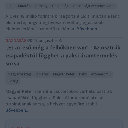
Lidl
Kutatás
Verseny
Gazdaság
Gazdasági Versenyhivatal
A GVH 48 millió forintra bírságolta a Lidlt, miután a lánc
elismerte, hogy megtévesztő volt a „legolcsóbb
élelmiszerlánc” üzenetű reklámja.
Bővebben...
GAZDASÁG
2026. augusztus 4.
„Ez az eső még a felhőkben van” - Az osztrák
csapadéktól függhet a paksi áramtermelés
sorsa
Magyarország
Időjárás
Magyar Péter
Paks
Atomerőmű
Hőség
Magyar Péter szerint a csütörtökön várható osztrák
csapadéktól függhet a Paksi Atomerőmű utolsó
turbinájának sorsa, a helyzet egyelőre stabil.
Bővebben...