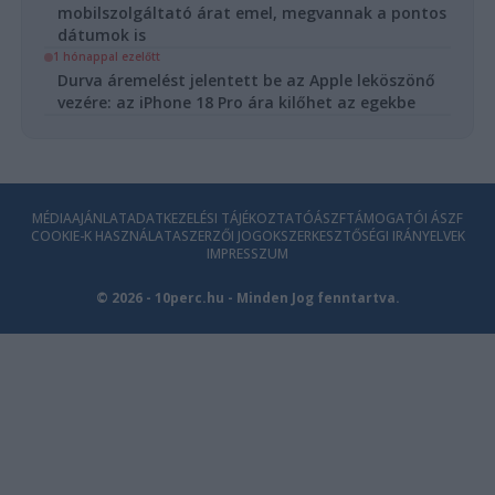
mobilszolgáltató árat emel, megvannak a pontos
dátumok is
1 hónappal ezelőtt
Durva áremelést jelentett be az Apple leköszönő
vezére: az iPhone 18 Pro ára kilőhet az egekbe
MÉDIAAJÁNLAT
ADATKEZELÉSI TÁJÉKOZTATÓ
ÁSZF
TÁMOGATÓI ÁSZF
COOKIE-K HASZNÁLATA
SZERZŐI JOGOK
SZERKESZTŐSÉGI IRÁNYELVEK
IMPRESSZUM
© 2026 - 10perc.hu - Minden Jog fenntartva.