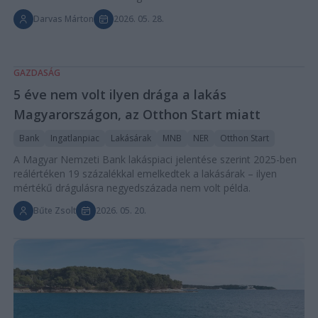
Darvas Márton
2026. 05. 28.
GAZDASÁG
5 éve nem volt ilyen drága a lakás
Magyarországon, az Otthon Start miatt
Bank
Ingatlanpiac
Lakásárak
MNB
NER
Otthon Start
A Magyar Nemzeti Bank lakáspiaci jelentése szerint 2025-ben
reálértéken 19 százalékkal emelkedtek a lakásárak – ilyen
mértékű drágulásra negyedszázada nem volt példa.
Bűte Zsolt
2026. 05. 20.