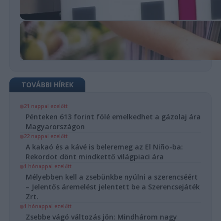
TOVÁBBI HÍREK
21 nappal ezelőtt
Pénteken 613 forint fölé emelkedhet a gázolaj ára
Magyarországon
22 nappal ezelőtt
A kakaó és a kávé is beleremeg az El Niño-ba:
Rekordot dönt mindkettő világpiaci ára
1 hónappal ezelőtt
Mélyebben kell a zsebünkbe nyúlni a szerencséért
– Jelentős áremelést jelentett be a Szerencsejáték
Zrt.
1 hónappal ezelőtt
Zsebbe vágó változás jön: Mindhárom nagy