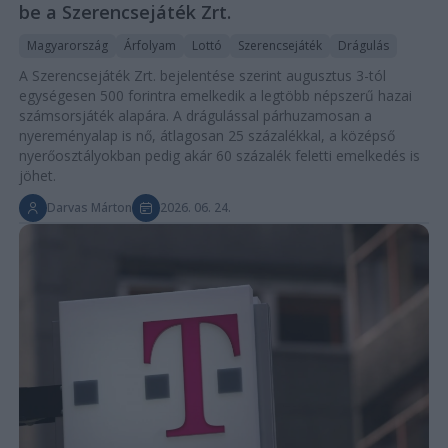
be a Szerencsejáték Zrt.
Magyarország
Árfolyam
Lottó
Szerencsejáték
Drágulás
A Szerencsejáték Zrt. bejelentése szerint augusztus 3-tól
egységesen 500 forintra emelkedik a legtöbb népszerű hazai
számsorsjáték alapára. A drágulással párhuzamosan a
nyereményalap is nő, átlagosan 25 százalékkal, a középső
nyerőosztályokban pedig akár 60 százalék feletti emelkedés is
jöhet.
Darvas Márton
2026. 06. 24.