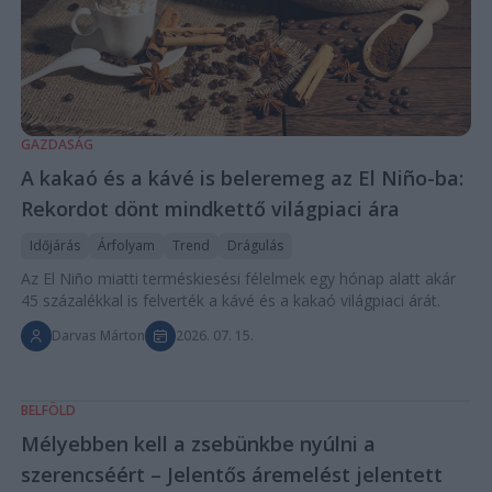
GAZDASÁG
A kakaó és a kávé is beleremeg az El Niño-ba:
Rekordot dönt mindkettő világpiaci ára
Időjárás
Árfolyam
Trend
Drágulás
Az El Niño miatti terméskiesési félelmek egy hónap alatt akár
45 százalékkal is felverték a kávé és a kakaó világpiaci árát.
Darvas Márton
2026. 07. 15.
BELFÖLD
Mélyebben kell a zsebünkbe nyúlni a
szerencséért – Jelentős áremelést jelentett