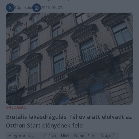
10perc.hu
2026. 05. 07.
GAZDASÁG
Brutális lakásdrágulás: Fél év alatt elolvadt az
Otthon Start előnyének fele
Magyarország
Lakásárak
Hitel
Otthon Start
Drágulás