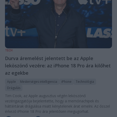
TECH
Durva áremelést jelentett be az Apple
leköszönő vezére: az iPhone 18 Pro ára kilőhet
az egekbe
Apple
Mesterséges intelligencia
iPhone
Technológia
Drágulás
Tim Cook, az Apple augusztus végén leköszönő
vezérigazgatója bejelentette, hogy a memóriachipek és
háttértárak drágulása miatt kénytelenek árat emelni. Az ősszel
érkező iPhone 18 Pro ára jelentősen megugorhat.