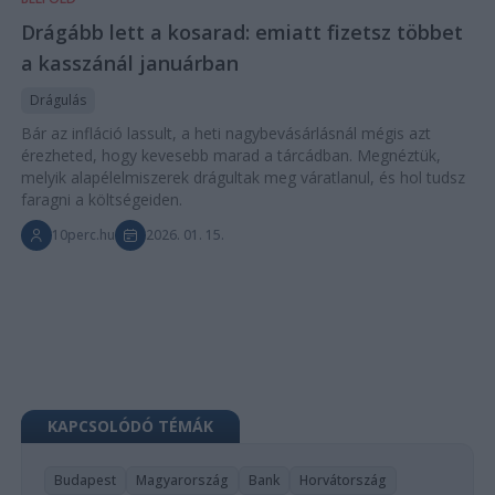
Drágább lett a kosarad: emiatt fizetsz többet
a kasszánál januárban
Drágulás
Bár az infláció lassult, a heti nagybevásárlásnál mégis azt
érezheted, hogy kevesebb marad a tárcádban. Megnéztük,
melyik alapélelmiszerek drágultak meg váratlanul, és hol tudsz
faragni a költségeiden.
10perc.hu
2026. 01. 15.
KAPCSOLÓDÓ TÉMÁK
Budapest
Magyarország
Bank
Horvátország