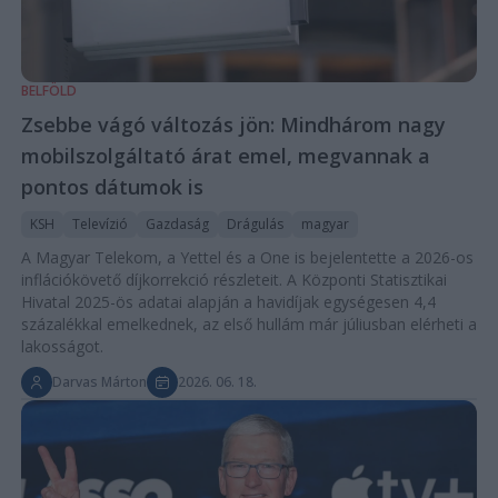
BELFÖLD
Zsebbe vágó változás jön: Mindhárom nagy
mobilszolgáltató árat emel, megvannak a
pontos dátumok is
KSH
Televízió
Gazdaság
Drágulás
magyar
A Magyar Telekom, a Yettel és a One is bejelentette a 2026-os
inflációkövető díjkorrekció részleteit. A Központi Statisztikai
Hivatal 2025-ös adatai alapján a havidíjak egységesen 4,4
százalékkal emelkednek, az első hullám már júliusban elérheti a
lakosságot.
Darvas Márton
2026. 06. 18.