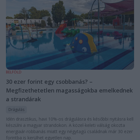
BELFÖLD
30 ezer forint egy csobbanás? –
Megfizethetetlen magasságokba emelkednek
a strandárak
Drágulás
Idén drasztikus, havi 10%-os drágulásra és későbbi nyitásra kell
készülni a magyar strandokon. A közel-keleti válság okozta
energiaár-robbanás miatt egy négytagú családnak már 30 ezer
forintba is kerülhet egyetlen nap.