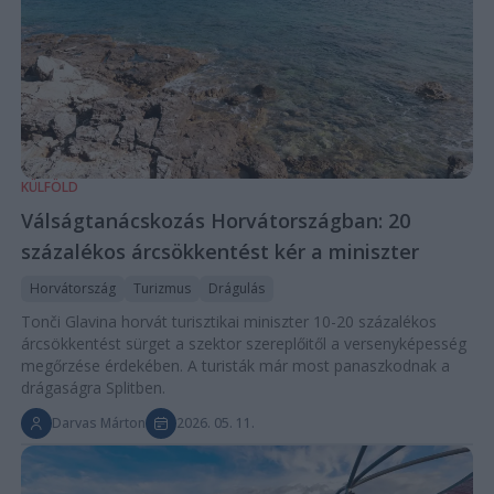
KÜLFÖLD
Válságtanácskozás Horvátországban: 20
százalékos árcsökkentést kér a miniszter
Horvátország
Turizmus
Drágulás
Tonči Glavina horvát turisztikai miniszter 10-20 százalékos
árcsökkentést sürget a szektor szereplőitől a versenyképesség
megőrzése érdekében. A turisták már most panaszkodnak a
drágaságra Splitben.
Darvas Márton
2026. 05. 11.