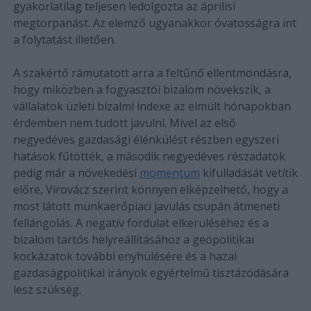
gyakorlatilag teljesen ledolgozta az áprilisi
megtorpanást. Az elemző ugyanakkor óvatosságra int
a folytatást illetően.
A szakértő rámutatott arra a feltűnő ellentmondásra,
hogy miközben a fogyasztói bizalom növekszik, a
vállalatok üzleti bizalmi indexe az elmúlt hónapokban
érdemben nem tudott javulni. Mivel az első
negyedéves gazdasági élénkülést részben egyszeri
hatások fűtötték, a második negyedéves részadatok
pedig már a növekedési
momentum
kifulladását vetítik
előre, Virovácz szerint könnyen elképzelhető, hogy a
most látott munkaerőpiaci javulás csupán átmeneti
fellángolás. A negatív fordulat elkerüléséhez és a
bizalom tartós helyreállításához a geopolitikai
kockázatok további enyhülésére és a hazai
gazdaságpolitikai irányok egyértelmű tisztázódására
lesz szükség.