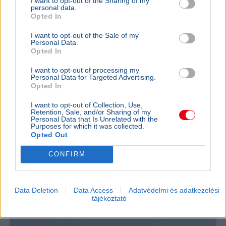
I want to opt-out of the Sharing of my
turbinájának sorsa, a helyzet egyelőre stabil.
personal data.
Opted In
Bővebben...
I want to opt-out of the Sale of my
GAZDASÁG
2026. augusztus 4.
Personal Data.
Az Európai Bizottság egyelőre nem lát
Opted In
problémát az atomenergia-ellátásban
I want to opt-out of processing my
Personal Data for Targeted Advertising.
Atomerőmű
Európai Bizottság
Gazdaság
Duna
Európa
Opted In
Az Európai Bizottság szóvivője szerint egyelőre nincs
I want to opt-out of Collection, Use,
Retention, Sale, and/or Sharing of my
ellátásbiztonsági probléma az atomenergia-
Personal Data that Is Unrelated with the
termelésben, bár a Duna alacsony vízszintje több
Purposes for which it was collected.
Opted Out
országot érint.
Bővebben...
CONFIRM
GAZDASÁG
2026. augusztus 4.
Amerika bejelentette: közel a Hormuzi-
szoros megnyitása
Data Deletion
Data Access
Adatvédelmi és adatkezelési
tájékoztató