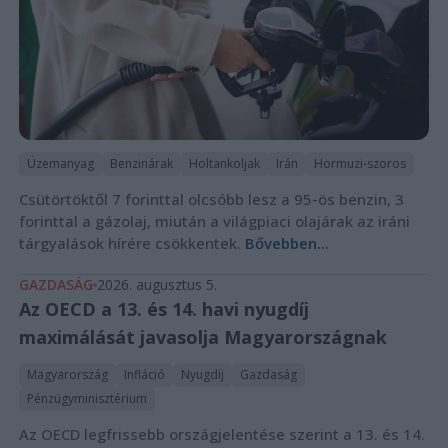
Üzemanyag
Benzinárak
Holtankoljak
Irán
Hormuzi-szoros
Csütörtöktől 7 forinttal olcsóbb lesz a 95-ös benzin, 3
forinttal a gázolaj, miután a világpiaci olajárak az iráni
tárgyalások hírére csökkentek.
Bővebben...
GAZDASÁG
2026. augusztus 5.
Az OECD a 13. és 14. havi nyugdíj
maximálását javasolja Magyarországnak
Magyarország
Infláció
Nyugdíj
Gazdaság
Pénzügyminisztérium
Az OECD legfrissebb országjelentése szerint a 13. és 14.