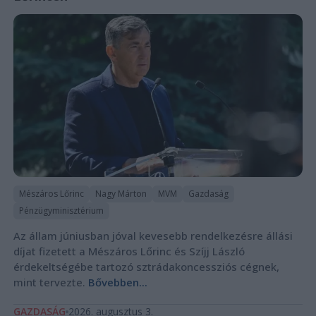
Mészáros Lőrinc
Nagy Márton
MVM
Gazdaság
Pénzügyminisztérium
Az állam júniusban jóval kevesebb rendelkezésre állási
díjat fizetett a Mészáros Lőrinc és Szíjj László
érdekeltségébe tartozó sztrádakoncessziós cégnek,
mint tervezte.
Bővebben...
GAZDASÁG
2026. augusztus 3.