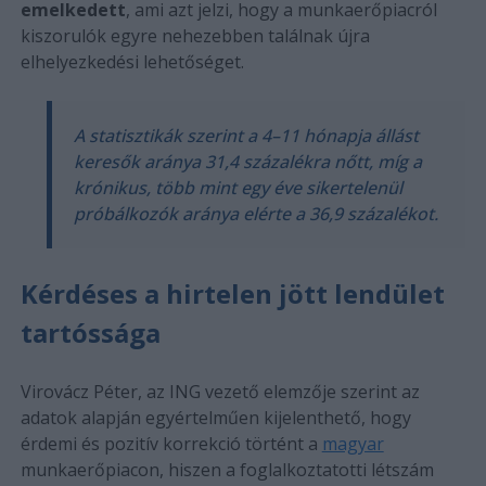
emelkedett
, ami azt jelzi, hogy a munkaerőpiacról
kiszorulók egyre nehezebben találnak újra
elhelyezkedési lehetőséget.
A statisztikák szerint a 4–11 hónapja állást
keresők aránya 31,4 százalékra nőtt, míg a
krónikus, több mint egy éve sikertelenül
próbálkozók aránya elérte a 36,9 százalékot.
Kérdéses a hirtelen jött lendület
tartóssága
Virovácz Péter, az ING vezető elemzője szerint az
adatok alapján egyértelműen kijelenthető, hogy
érdemi és pozitív korrekció történt a
magyar
munkaerőpiacon, hiszen a foglalkoztatotti létszám