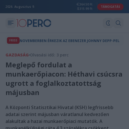
364.50 Ft
2026. Augusztus 9.
TÁMOGATÁS
315.99 Ft
FRISS
NOVEMBERBEN ÉRKEZIK AZ EBENEZER JOHNNY DEPP-PEL
GAZDASÁG
Olvasási idő: 3 perc
Meglepő fordulat a
munkaerőpiacon: Héthavi csúcsra
ugrott a foglalkoztatottság
májusban
A Központi Statisztikai Hivatal (KSH) legfrissebb
adatai szerint májusban váratlanul kedvezően
alakultak a hazai munkaerőpiaci mutatók. A
munkanélküliségi ráta 4,3 százalékra csökkent,