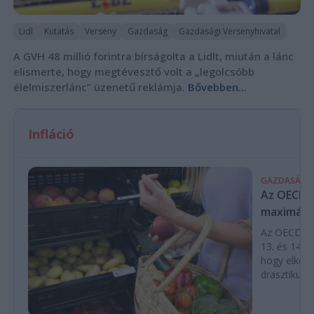
Lidl
Kutatás
Verseny
Gazdaság
Gazdasági Versenyhivatal
A GVH 48 millió forintra bírságolta a Lidlt, miután a lánc
elismerte, hogy megtévesztő volt a „legolcsóbb
élelmiszerlánc” üzenetű reklámja.
Bővebben...
Infláció
GAZDASÁG
Az OECD a 
maximálás
Az OECD leg
13. és 14. h
hogy elkerü
drasztikus e