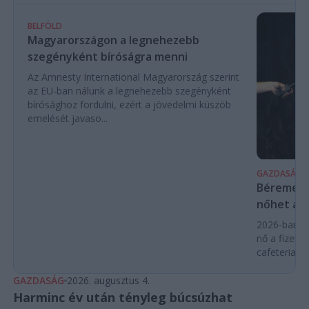
BELFÖLD
Magyarországon a legnehezebb
szegényként bíróságra menni
Az Amnesty International Magyarország szerint
az EU-ban nálunk a legnehezebb szegényként
bírósághoz fordulni, ezért a jövedelmi küszöb
emelését javaso...
GAZDASÁG
Béremelés
nőhet a f
2026-ban a
nő a fizeté
cafeteria v
GAZDASÁG
2026. augusztus 4.
Harminc év után tényleg búcsúzhat