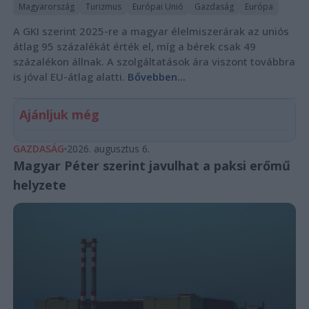
Magyarország
Turizmus
Európai Unió
Gazdaság
Európa
A GKI szerint 2025-re a magyar élelmiszerárak az uniós
átlag 95 százalékát érték el, míg a bérek csak 49
százalékon állnak. A szolgáltatások ára viszont továbbra
is jóval EU-átlag alatti.
Bővebben...
Ajánljuk még
GAZDASÁG
2026. augusztus 6.
Magyar Péter szerint javulhat a paksi erőmű
helyzete