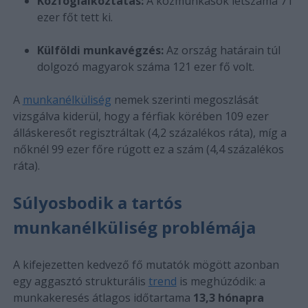
Közfoglalkoztatás:
A közmunkások létszáma 71
ezer főt tett ki.
Külföldi munkavégzés:
Az ország határain túl
dolgozó magyarok száma 121 ezer fő volt.
A
munkanélküliség
nemek szerinti megoszlását
vizsgálva kiderül, hogy a férfiak körében 109 ezer
álláskeresőt regisztráltak (4,2 százalékos ráta), míg a
nőknél 99 ezer főre rúgott ez a szám (4,4 százalékos
ráta).
Súlyosbodik a tartós
munkanélküliség problémája
A kifejezetten kedvező fő mutatók mögött azonban
egy aggasztó strukturális
trend
is meghúzódik: a
munkakeresés átlagos időtartama
13,3 hónapra