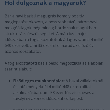
Hol dolgoznak a magyarok?
Bár a havi bázisú megugrás komoly pozitív
meglepetést okozott, a hosszabb távú, háromhavi
mozgóátlagok még mindig hordoznak magukban
strukturális feszültségeket. A március–májusi
időszakban a foglalkoztatottak átlagos száma 4 millió
640 ezer volt, ami 33 ezerrel elmarad az előző év
azonos időszakától.
A foglalkoztatotti bázis belső megoszlása az alábbiak
szerint alakult:
Elsődleges munkaerőpiac:
A hazai vállalatoknál
és intézményeknél 4 millió 448 ezren álltak
alkalmazásban, ami 53 ezer fős visszaesés a
tavalyi év azonos időszakához képest.