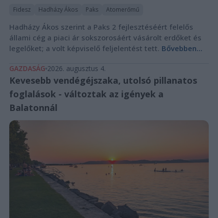
Fidesz
Hadházy Ákos
Paks
Atomerőmű
Hadházy Ákos szerint a Paks 2 fejlesztéséért felelős
állami cég a piaci ár sokszorosáért vásárolt erdőket és
legelőket; a volt képviselő feljelentést tett.
Bővebben...
GAZDASÁG
2026. augusztus 4.
Kevesebb vendégéjszaka, utolsó pillanatos
foglalások - változtak az igények a
Balatonnál