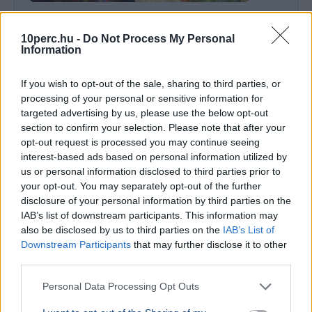
GAZDASÁG
4,4 százalékkal csökkentek az
10perc.hu -
Do Not Process My Personal
élelmiszerárak júliusban
Information
Az Országos Kereskedelmi Szövetség szerint a
júliusi 4,4 százalékos élelmiszer-árcsökkenés
If you wish to opt-out of the sale, sharing to third parties, or
miatt ideje lenne kivezetni az árrésstopot.
processing of your personal or sensitive information for
targeted advertising by us, please use the below opt-out
section to confirm your selection. Please note that after your
Ajánljuk még
opt-out request is processed you may continue seeing
interest-based ads based on personal information utilized by
GAZDASÁG
2026. augusztus 4.
us or personal information disclosed to third parties prior to
„Ez az eső még a felhőkben van” - Az osztrák
your opt-out. You may separately opt-out of the further
disclosure of your personal information by third parties on the
csapadéktól függhet a paksi áramtermelés
IAB’s list of downstream participants. This information may
sorsa
also be disclosed by us to third parties on the
IAB’s List of
Downstream Participants
that may further disclose it to other
Magyarország
Időjárás
Magyar Péter
Paks
Atomerőmű
third parties.
Hőség
Personal Data Processing Opt Outs
Magyar Péter szerint a csütörtökön várható osztrák
csapadéktól függhet a Paksi Atomerőmű utolsó