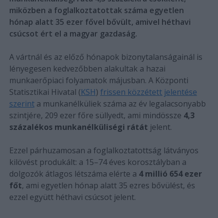
miközben a foglalkoztatottak száma egyetlen
hónap alatt 35 ezer fővel bővült, amivel héthavi
csúcsot ért el a magyar gazdaság.
A vártnál és az előző hónapok bizonytalanságainál is
lényegesen kedvezőbben alakultak a hazai
munkaerőpiaci folyamatok májusban. A Központi
Statisztikai Hivatal (
KSH
)
frissen közzétett jelentése
szerint
a munkanélküliek száma az év legalacsonyabb
szintjére, 209 ezer főre süllyedt, ami mindössze
4,3
százalékos munkanélküliségi rátát
jelent.
Ezzel párhuzamosan a foglalkoztatottság látványos
kilövést produkált: a 15–74 éves korosztályban a
dolgozók átlagos létszáma elérte a
4 millió 654 ezer
főt
, ami egyetlen hónap alatt 35 ezres bővülést, és
ezzel együtt héthavi csúcsot jelent.