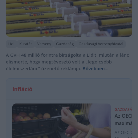
Lidl
Kutatás
Verseny
Gazdaság
Gazdasági Versenyhivatal
A GVH 48 millió forintra bírságolta a Lidlt, miután a lánc
elismerte, hogy megtévesztő volt a „legolcsóbb
élelmiszerlánc” üzenetű reklámja.
Bővebben...
Infláció
GAZDASÁG
Az OECD a 
maximálás
Az OECD leg