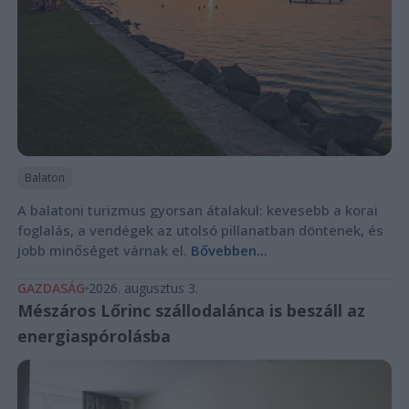
Balaton
A balatoni turizmus gyorsan átalakul: kevesebb a korai
foglalás, a vendégek az utolsó pillanatban döntenek, és
jobb minőséget várnak el.
Bővebben...
GAZDASÁG
2026. augusztus 3.
Mészáros Lőrinc szállodalánca is beszáll az
energiaspórolásba