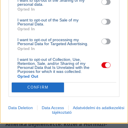
I want to opt-out of the Sharing of my
Magyarország
Időjárás
Magyar Péter
Paks
Atomerőmű
personal data.
Opted In
Hőség
Magyar Péter szerint a csütörtökön várható osztrák
I want to opt-out of the Sale of my
Personal Data.
csapadéktól függhet a Paksi Atomerőmű utolsó
Opted In
turbinájának sorsa, a helyzet egyelőre stabil.
Bővebben...
I want to opt-out of processing my
Personal Data for Targeted Advertising.
Opted In
GAZDASÁG
2026. augusztus 4.
Az Európai Bizottság egyelőre nem lát
I want to opt-out of Collection, Use,
Retention, Sale, and/or Sharing of my
problémát az atomenergia-ellátásban
Personal Data that Is Unrelated with the
Purposes for which it was collected.
Atomerőmű
Európai Bizottság
Gazdaság
Duna
Európa
Opted Out
Az Európai Bizottság szóvivője szerint egyelőre nincs
CONFIRM
ellátásbiztonsági probléma az atomenergia-
termelésben, bár a Duna alacsony vízszintje több
országot érint.
Bővebben...
Data Deletion
Data Access
Adatvédelmi és adatkezelési
tájékoztató
GAZDASÁG
2026. augusztus 4.
Amerika bejelentette: közel a Hormuzi-