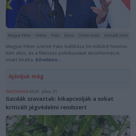
Magyar Péter
Fidesz
Paks
Duna
Orbán Anita
Hernádi Zsolt
Magyar Péter szerint Paks leállítása 50 milliárd forintos
kárt okoz, és a fideszes politikusokat dezinformáció
miatt bírálta.
Bővebben...
Ajánljuk még
GAZDASÁG
2026. július 31.
Gazdák szavaztak: kikapcsolják a sokat
kritizált jégvédelmi rendszert