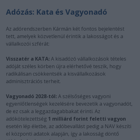
Adózás: Kata és Vagyonadó
Az adórendszerben Kármán két fontos bejelentést
tett, amelyek közvetlenül érintik a lakosságot és a
vállalkozói szférát:
Visszatér a KATA:
A kisadózó vállalkozások tételes
adóját széles körben újra elérhetővé teszik, hogy
radikálisan csökkentsék a kisvállalkozások
adminisztrációs terheit.
Vagyonadó 2028-tól:
A szélsőséges vagyoni
egyenlőtlenségek kezelésére bevezetik a vagyonadót,
de ez csak a leggazdagabbakat érinti. Az
adókötelezettség
1 milliárd forint feletti vagyon
esetén lép életbe, az adóbevallást pedig a NAV készíti
el központi adatok alapján, így a lakosság döntő