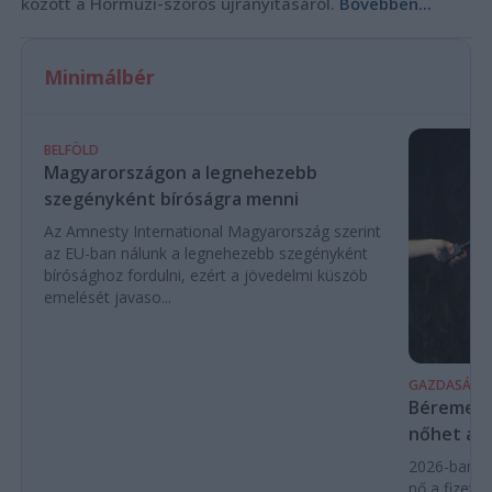
között a Hormuzi-szoros újranyitásáról.
Bővebben...
Minimálbér
BELFÖLD
Magyarországon a legnehezebb
szegényként bíróságra menni
Az Amnesty International Magyarország szerint
az EU-ban nálunk a legnehezebb szegényként
bírósághoz fordulni, ezért a jövedelmi küszöb
emelését javaso...
GAZDASÁG
Béremelés
nőhet a f
2026-ban a
nő a fizeté