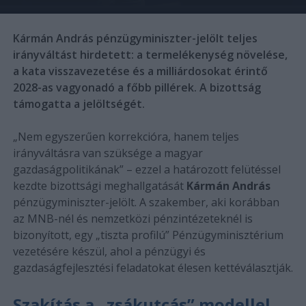
Kármán András pénzügyminiszter-jelölt teljes
irányváltást hirdetett: a termelékenység növelése,
a kata visszavezetése és a milliárdosokat érintő
2028-as vagyonadó a főbb pillérek. A bizottság
támogatta a jelöltségét.
„Nem egyszerűen korrekcióra, hanem teljes
irányváltásra van szüksége a magyar
gazdaságpolitikának” – ezzel a határozott felütéssel
kezdte bizottsági meghallgatását
Kármán András
pénzügyminiszter-jelölt. A szakember, aki korábban
az MNB-nél és nemzetközi pénzintézeteknél is
bizonyított, egy „tiszta profilú” Pénzügyminisztérium
vezetésére készül, ahol a pénzügyi és
gazdaságfejlesztési feladatokat élesen kettéválasztják.
Szakítás a „zsákutcás” modellel