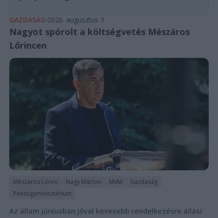
GAZDASÁG
2026. augusztus 3.
Nagyot spórolt a költségvetés Mészáros
Lőrincen
Mészáros Lőrinc
Nagy Márton
MVM
Gazdaság
Pénzügyminisztérium
Az állam júniusban jóval kevesebb rendelkezésre állási