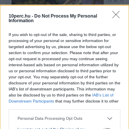
13. és 14. h
hogy elkerü
drasztikus e
10perc.hu -
Do Not Process My Personal
Information
If you wish to opt-out of the sale, sharing to third parties, or
GAZDASÁG
4,4 százalékkal csökkentek az
processing of your personal or sensitive information for
targeted advertising by us, please use the below opt-out
élelmiszerárak júliusban
section to confirm your selection. Please note that after your
Az Országos Kereskedelmi Szövetség szerint a
opt-out request is processed you may continue seeing
júliusi 4,4 százalékos élelmiszer-árcsökkenés
interest-based ads based on personal information utilized by
miatt ideje lenne kivezetni az árrésstopot.
us or personal information disclosed to third parties prior to
your opt-out. You may separately opt-out of the further
Ajánljuk még
disclosure of your personal information by third parties on the
IAB’s list of downstream participants. This information may
also be disclosed by us to third parties on the
IAB’s List of
GAZDASÁG
2026. augusztus 4.
Downstream Participants
that may further disclose it to other
„Ez az eső még a felhőkben van” - Az osztrák
third parties.
csapadéktól függhet a paksi áramtermelés
Personal Data Processing Opt Outs
sorsa