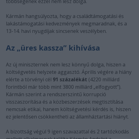
többségének ezzel nem lesz dolga.
Kármán hangsúlyozta, hogy a családtámogatási és
lakástámogatási kedvezmények megmaradnak, és a
13-14. havi nyugdíjak sincsenek veszélyben.
Az „üres kassza” kihívása
Az új miniszternek nem lesz könnyű dolga, hiszen a
költségvetés helyzete aggasztó. Április végére a hiány
elérte a törvényi cél
91 százalékát
(4220 milliárd
forintból már több mint 3800 milliárd „elfogyott”).
Kármán szerint a rendszerszintű korrupció
visszaszorítása és a közbeszerzések megtisztítása
nemcsak etikai, hanem költségvetési kérdés is, hiszen
ez jelentősen csökkentheti az államháztartási hiányt.
A bizottság végül 9 igen szavazattal és 2 tartózkodás
mellett alkalmasnak találta Kármán Andrást a