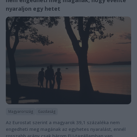
nem engedheti meg magának, hogy évente
nyaraljon egy hetet
Magyarország
Gazdaság
Az Eurostat szerint a magyarok 39,1 százaléka nem
engedheti meg magának az egyhetes nyaralást, ennél
rosszabb arány csak három EU-tagállamban van.