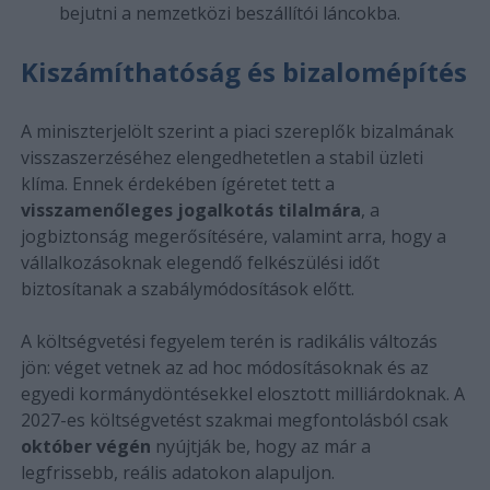
bejutni a nemzetközi beszállítói láncokba.
Kiszámíthatóság és bizalomépítés
A miniszterjelölt szerint a piaci szereplők bizalmának
visszaszerzéséhez elengedhetetlen a stabil üzleti
klíma. Ennek érdekében ígéretet tett a
visszamenőleges jogalkotás tilalmára
, a
jogbiztonság megerősítésére, valamint arra, hogy a
vállalkozásoknak elegendő felkészülési időt
biztosítanak a szabálymódosítások előtt.
A költségvetési fegyelem terén is radikális változás
jön: véget vetnek az ad hoc módosításoknak és az
egyedi kormánydöntésekkel elosztott milliárdoknak. A
2027-es költségvetést szakmai megfontolásból csak
október végén
nyújtják be, hogy az már a
legfrissebb, reális adatokon alapuljon.