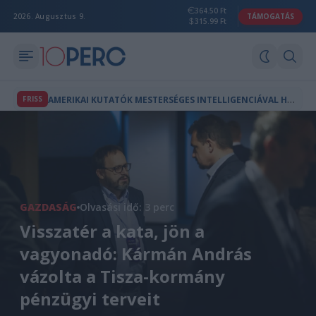
364.50 Ft
2026. Augusztus 9.
TÁMOGATÁS
315.99 Ft
A
MERIKAI KUTATÓK MESTERSÉGES INTELLIGENCIÁVAL HOZTAK LÉTRE A TERMÉSZETBEN NEM LÉTEZŐ VÍRUSOKAT
FRISS
GAZDASÁG
Olvasási idő: 3 perc
Visszatér a kata, jön a
vagyonadó: Kármán András
vázolta a Tisza-kormány
pénzügyi terveit