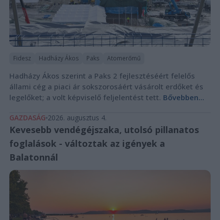
Fidesz
Hadházy Ákos
Paks
Atomerőmű
Hadházy Ákos szerint a Paks 2 fejlesztéséért felelős
állami cég a piaci ár sokszorosáért vásárolt erdőket és
legelőket; a volt képviselő feljelentést tett.
Bővebben...
GAZDASÁG
2026. augusztus 4.
Kevesebb vendégéjszaka, utolsó pillanatos
foglalások - változtak az igények a
Balatonnál