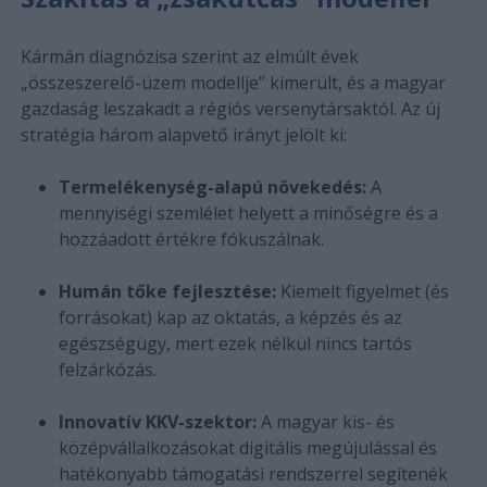
Kármán diagnózisa szerint az elmúlt évek
„összeszerelő-üzem modellje” kimerült, és a magyar
gazdaság leszakadt a régiós versenytársaktól. Az új
stratégia három alapvető irányt jelölt ki:
Termelékenység-alapú növekedés:
A
mennyiségi szemlélet helyett a minőségre és a
hozzáadott értékre fókuszálnak.
Humán tőke fejlesztése:
Kiemelt figyelmet (és
forrásokat) kap az oktatás, a képzés és az
egészségügy, mert ezek nélkül nincs tartós
felzárkózás.
Innovatív KKV-szektor:
A magyar kis- és
középvállalkozásokat digitális megújulással és
hatékonyabb támogatási rendszerrel segítenék