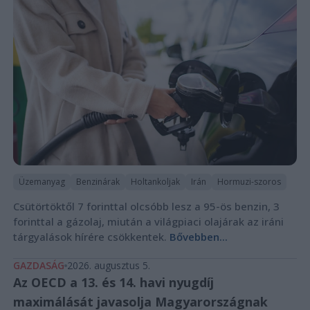
Üzemanyag
Benzinárak
Holtankoljak
Irán
Hormuzi-szoros
Csütörtöktől 7 forinttal olcsóbb lesz a 95-ös benzin, 3
forinttal a gázolaj, miután a világpiaci olajárak az iráni
tárgyalások hírére csökkentek.
Bővebben...
GAZDASÁG
2026. augusztus 5.
Az OECD a 13. és 14. havi nyugdíj
maximálását javasolja Magyarországnak