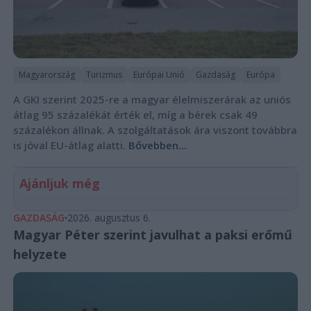
Magyarország
Turizmus
Európai Unió
Gazdaság
Európa
A GKI szerint 2025-re a magyar élelmiszerárak az uniós
átlag 95 százalékát érték el, míg a bérek csak 49
százalékon állnak. A szolgáltatások ára viszont továbbra
is jóval EU-átlag alatti.
Bővebben...
Ajánljuk még
GAZDASÁG
2026. augusztus 6.
Magyar Péter szerint javulhat a paksi erőmű
helyzete