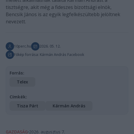
tisztségre, akit még a fideszes bizottsági elnök,
Bencsik János is az egyik legfelkészültebb jelöltnek
nevezett.
10perc.hu
2026. 05. 12.
Főkép forrása: Kármán András Facebook
Forrás:
Telex
Címkék:
Tisza Párt
Kármán András
GAZDASÁG
2026. augusztus 7.