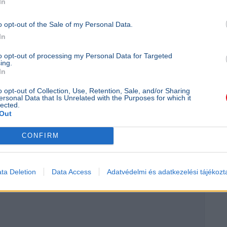
In
o opt-out of the Sale of my Personal Data.
In
apok csak akkor nyílnak meg, ha a kormány
to opt-out of processing my Personal Data for Targeted
ing.
7 szupermérföldkövet. Ez az a pont, ahol a
In
zeérnek: ha a Tisza-kormány május végéig
o opt-out of Collection, Use, Retention, Sale, and/or Sharing
rsan kell döntenie, hogy elkerüljék a végleges
ersonal Data that Is Unrelated with the Purposes for which it
lected.
Out
CONFIRM
ta Deletion
Data Access
Adatvédelmi és adatkezelési tájékozt