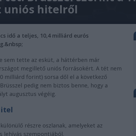
uniós hitelről
s idő a teljes, 10,4 milliárd eurós
ig.&nbsp;
e sem tette az esküt, a háttérben már
szágot megillető uniós forrásokért. A tét nem
 milliárd forint) sorsa dől el a következő
 Brüsszel pedig nem biztos benne, hogy a
ályt augusztus végéig.
itel
 elkülönülő részre oszlanak, amelyeket az
es lehívás szempontjából.