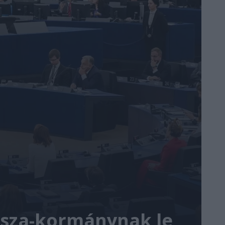
 Tisza-kormánynak le