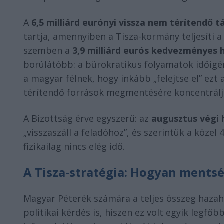
A
6,5 milliárd eurónyi vissza nem térítendő
tartja, amennyiben a Tisza-kormány teljesíti a
szemben a
3,9 milliárd eurós kedvezményes h
borúlátóbb: a bürokratikus folyamatok időigén
a magyar félnek, hogy inkább „felejtse el” ezt
térítendő források megmentésére koncentrálj
A Bizottság érve egyszerű: az
augusztus végi 
„visszaszáll a feladóhoz”, és szerintük a közel
fizikailag nincs elég idő.
A Tisza-stratégia: Hogyan ments
Magyar Péterék számára a teljes összeg haza
politikai kérdés is, hiszen ez volt egyik legf