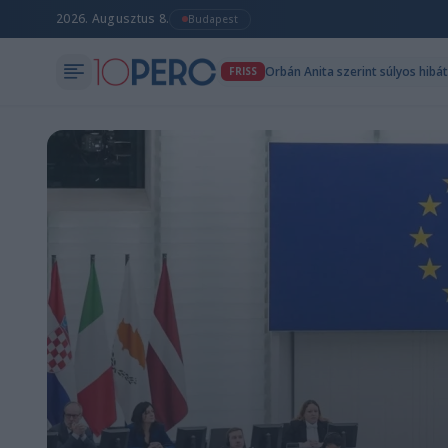
2026. Augusztus 8.
Budapest
Orbán Anita szerint súlyos hibá
FRISS