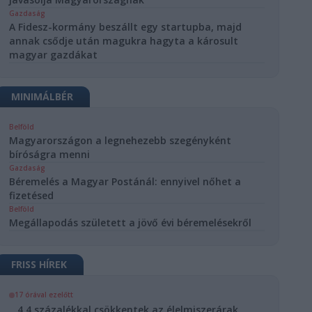
Gazdaság
A Fidesz-kormány beszállt egy startupba, majd
annak csődje után magukra hagyta a károsult
magyar gazdákat
MINIMÁLBÉR
Belföld
Magyarországon a legnehezebb szegényként
bíróságra menni
Gazdaság
Béremelés a Magyar Postánál: ennyivel nőhet a
fizetésed
Belföld
Megállapodás született a jövő évi béremelésekről
FRISS HÍREK
17 órával ezelőtt
4,4 százalékkal csökkentek az élelmiszerárak