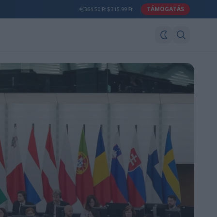
TÁMOGATÁS
364.50 Ft
315.99 Ft