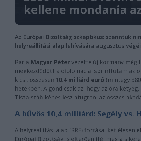
kellene mondania az 
Az Európai Bizottság szkeptikus: szerintük ninc
helyreállítási alap lehívására augusztus végé
Bár a
Magyar Péter
vezette új kormány még l
megkezdődött a diplomáciai sprintfutam az or
kicsi: összesen
10,4 milliárd euró
(mintegy 3800
hetekben. A gond csak az, hogy az óra ketyeg,
Tisza-stáb képes lesz átugrani az összes akad
A bűvös 10,4 milliárd: Segély vs. H
A helyreállítási alap (RRF) forrásai két élesen
Európai Bizottság is eltérően ítél meg a siker