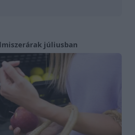
elmiszerárak júliusban