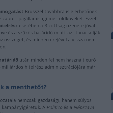
 támogatást
Brüsszel továbbra is elérhetőnek
 szabott jogállamisági mérföldköveket. Ezzel
itelrész
esetében a Bizottság üzenete jóval
ye és a szűkös határidő miatt azt tanácsolják
 az összeget, és minden erejével a vissza nem
on.
határidő
után minden fel nem használt euró
 4 milliárdos hitelrész adminisztrációjára már
ék a menthetőt?
hozatala nemcsak gazdasági, hanem súlyos
őbb kampányígéretük. A
Politico
és a
Népszava