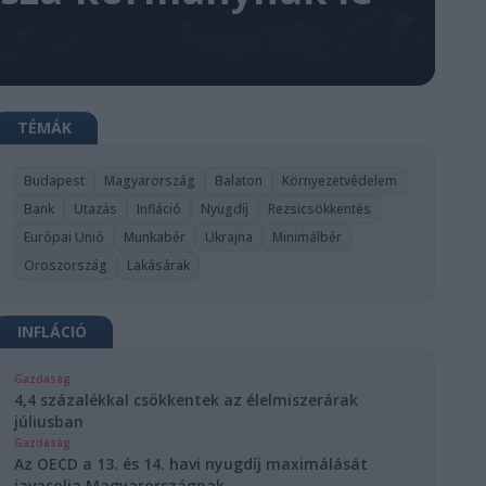
TÉMÁK
Budapest
Magyarország
Balaton
Környezetvédelem
Bank
Utazás
Infláció
Nyugdíj
Rezsicsökkentés
Európai Unió
Munkabér
Ukrajna
Minimálbér
Oroszország
Lakásárak
INFLÁCIÓ
Gazdaság
4,4 százalékkal csökkentek az élelmiszerárak
júliusban
Gazdaság
Az OECD a 13. és 14. havi nyugdíj maximálását
javasolja Magyarországnak