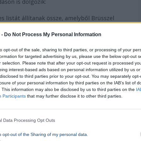
áson is dolgozik:
 listát állítanak össze, amelyből Brüsszel
 -
Do Not Process My Personal Information
iós büdzséből megvalósult beruházásokat
to opt-out of the sale, sharing to third parties, or processing of your per
eleillenek a digitális és zöld átállás
formation for targeted advertising by us, please use the below opt-out s
k.
r selection. Please note that after your opt-out request is processed y
eing interest-based ads based on personal information utilized by us or
an nagy projektek, mint a HÉV-vonalak
disclosed to third parties prior to your opt-out. You may separately opt-
losure of your personal information by third parties on the IAB’s list of
, egy külön szervezetet hoznának létre, amely a
. This information may also be disclosed by us to third parties on the
IA
Participants
that may further disclose it to other third parties.
ást, de felejtsék el a hitelt” – a Bizottság
l Data Processing Opt Outs
 a magyar delegáció egyelőre nem tágít a
o opt-out of the Sharing of my personal data.