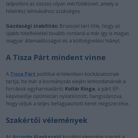
teljesíteni az összes olyan mérföldkövet, amely a
hitelrész lehívásához szükséges.
Gazdasági stabilitás:
Brüsszel tart tőle, hogy az
újabb hitelfelvétel tovább rontaná a már így is magas
magyar államadósságot és a költségvetési hiányt.
A Tisza Párt mindent vinne
A
Tisza Párt
politikai értelemben kockázatosnak
tartja, ha már a kormányzás elején lemondanának a
források egyharmadáról.
Kollár Kinga
, a párt EP-
képviselője optimistán nyilatkozott, hangsúlyozva,
hogy céljuk a teljes befagyasztott keret megszerzése.
Szakértői vélemények
Az
Accorde Alapkezelő
korábbi elemzése szerint a