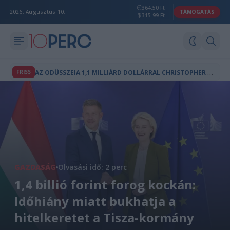
364.50 Ft
2026. Augusztus 10.
TÁMOGATÁS
315.99 Ft
A
Z ODÜSSZEIA 1,1 MILLIÁRD DOLLÁRRAL CHRISTOPHER NOLAN LEGNAGYOBB BEVÉTELŰ FILMJE
FRISS
GAZDASÁG
Olvasási idő: 2 perc
1,4 billió forint forog kockán:
Időhiány miatt bukhatja a
hitelkeretet a Tisza-kormány