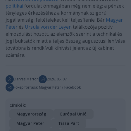
politikai
fordulat önmagában még nem elég: a pénzek
tényleges érkezéséhez a kormánynak szigorú
jogállamisági feltételeket kell teljesítenie. Bár
Magyar
Péter
és
Ursula von der Leyen
találkozója pozitív
elmozdulást hozott, az elemzők szerint a technikai és
jogi buktatók miatt a teljes összeg augusztusi lehívása
továbbra is rendkívüli kihívást jelent az új kabinet
számára.
Darvas Márton
2026. 05. 07.
Főkép forrása: Magyar Péter / Facebook
Címkék:
Magyarország
Európai Unió
Magyar Péter
Tisza Párt