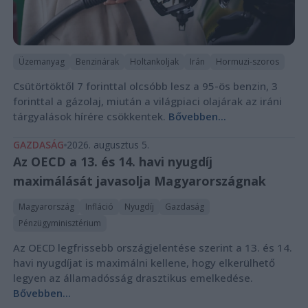
Üzemanyag
Benzinárak
Holtankoljak
Irán
Hormuzi-szoros
Csütörtöktől 7 forinttal olcsóbb lesz a 95-ös benzin, 3
forinttal a gázolaj, miután a világpiaci olajárak az iráni
tárgyalások hírére csökkentek.
Bővebben...
GAZDASÁG
2026. augusztus 5.
Az OECD a 13. és 14. havi nyugdíj
maximálását javasolja Magyarországnak
Magyarország
Infláció
Nyugdíj
Gazdaság
Pénzügyminisztérium
Az OECD legfrissebb országjelentése szerint a 13. és 14.
havi nyugdíjat is maximálni kellene, hogy elkerülhető
legyen az államadósság drasztikus emelkedése.
Bővebben...