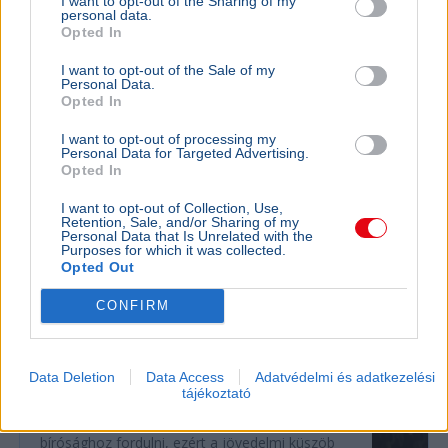
I want to opt-out of the Sharing of my
GAZDASÁG
2026. augusztus 4.
personal data.
Az Európai Bizottság egyelőre nem lát
Opted In
problémát az atomenergia-ellátásban
I want to opt-out of the Sale of my
Personal Data.
Atomerőmű
Európai Bizottság
Gazdaság
Duna
Európa
Opted In
Az Európai Bizottság szóvivője szerint egyelőre nincs
I want to opt-out of processing my
ellátásbiztonsági probléma az atomenergia-
Personal Data for Targeted Advertising.
Opted In
termelésben, bár a Duna alacsony vízszintje több
országot érint.
Bővebben...
I want to opt-out of Collection, Use,
Retention, Sale, and/or Sharing of my
Personal Data that Is Unrelated with the
Purposes for which it was collected.
Minimálbér
Opted Out
CONFIRM
BELFÖLD
Magyarországon a legnehezebb
szegényként bíróságra menni
Data Deletion
Data Access
Adatvédelmi és adatkezelési
tájékoztató
Az Amnesty International Magyarország szerint
az EU-ban nálunk a legnehezebb szegényként
bírósághoz fordulni, ezért a jövedelmi küszöb