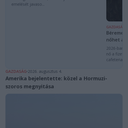
emelését javaso...
GAZDASÁG
Béremelés
nőhet a f
2026-ban a
nő a fizeté
cafeteria v
GAZDASÁG
2026. augusztus 4.
Amerika bejelentette: közel a Hormuzi-
szoros megnyitása