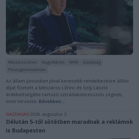
Mészáros Lőrinc
Nagy Márton
MVM
Gazdaság
Pénzügyminisztérium
Az állam júniusban jóval kevesebb rendelkezésre állási
díjat fizetett a Mészáros Lőrinc és Szíjj László
érdekeltségébe tartozó sztrádakoncessziós cégnek,
mint tervezte.
Bővebben...
GAZDASÁG
2026. augusztus 3.
Délután 5-től sötétben maradnak a reklámok
is Budapesten