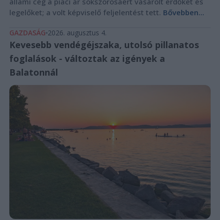
állami cég a piaci ár sokszorosáért vásárolt erdőket és
legelőket; a volt képviselő feljelentést tett.
Bővebben...
GAZDASÁG
2026. augusztus 4.
Kevesebb vendégéjszaka, utolsó pillanatos
foglalások - változtak az igények a
Balatonnál