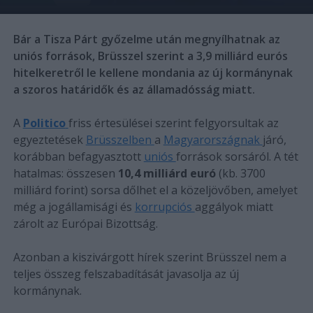
Bár a Tisza Párt győzelme után megnyílhatnak az
uniós források, Brüsszel szerint a 3,9 milliárd eurós
hitelkeretről le kellene mondania az új kormánynak
a szoros határidők és az államadósság miatt.
A
Politico
friss értesülései szerint felgyorsultak az
egyeztetések
Brüsszelben
a
Magyarországnak
járó,
korábban befagyasztott
uniós
források sorsáról. A tét
hatalmas: összesen
10,4 milliárd euró
(kb. 3700
milliárd forint) sorsa dőlhet el a közeljövőben, amelyet
még a jogállamisági és
korrupciós
aggályok miatt
zárolt az Európai Bizottság.
Azonban a kiszivárgott hírek szerint Brüsszel nem a
teljes összeg felszabadítását javasolja az új
kormánynak.