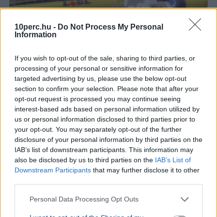
Lidl
Kutatás
Verseny
Gazdaság
Gazdasági Versenyhivatal
10perc.hu -
Do Not Process My Personal
Information
A GVH 48 millió forintra bírságolta a Lidlt, miután a lánc
elismerte, hogy megtévesztő volt a „legolcsóbb
If you wish to opt-out of the sale, sharing to third parties, or
élelmiszerlánc” üzenetű reklámja.
Bővebben...
processing of your personal or sensitive information for
targeted advertising by us, please use the below opt-out
GAZDASÁG
2026. augusztus 4.
section to confirm your selection. Please note that after your
„Ez az eső még a felhőkben van” - Az osztrák
opt-out request is processed you may continue seeing
csapadéktól függhet a paksi áramtermelés
interest-based ads based on personal information utilized by
sorsa
us or personal information disclosed to third parties prior to
your opt-out. You may separately opt-out of the further
Magyarország
Időjárás
Magyar Péter
Paks
Atomerőmű
disclosure of your personal information by third parties on the
Hőség
IAB’s list of downstream participants. This information may
also be disclosed by us to third parties on the
IAB’s List of
Magyar Péter szerint a csütörtökön várható osztrák
Downstream Participants
that may further disclose it to other
csapadéktól függhet a Paksi Atomerőmű utolsó
third parties.
turbinájának sorsa, a helyzet egyelőre stabil.
Bővebben...
Personal Data Processing Opt Outs