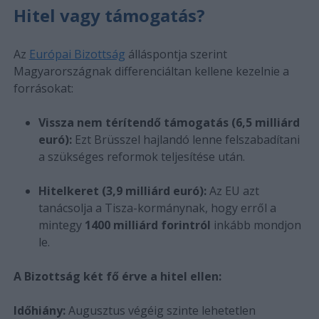
Hitel vagy támogatás?
Az
Európai Bizottság
álláspontja szerint
Magyarországnak differenciáltan kellene kezelnie a
forrásokat:
Vissza nem térítendő támogatás (6,5 milliárd
euró):
Ezt Brüsszel hajlandó lenne felszabadítani
a szükséges reformok teljesítése után.
Hitelkeret (3,9 milliárd euró):
Az EU azt
tanácsolja a Tisza-kormánynak, hogy erről a
mintegy
1400 milliárd forintról
inkább mondjon
le.
A Bizottság két fő érve a hitel ellen:
Időhiány:
Augusztus végéig szinte lehetetlen