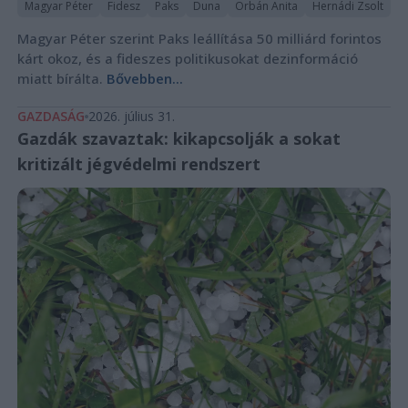
Magyar Péter
Fidesz
Paks
Duna
Orbán Anita
Hernádi Zsolt
Magyar Péter szerint Paks leállítása 50 milliárd forintos
kárt okoz, és a fideszes politikusokat dezinformáció
miatt bírálta.
Bővebben...
GAZDASÁG
2026. július 31.
Gazdák szavaztak: kikapcsolják a sokat
kritizált jégvédelmi rendszert