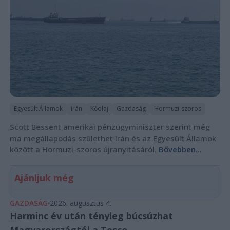
Egyesült Államok
Irán
Kőolaj
Gazdaság
Hormuzi-szoros
Scott Bessent amerikai pénzügyminiszter szerint még
ma megállapodás születhet Irán és az Egyesült Államok
között a Hormuzi-szoros újranyitásáról.
Bővebben...
Ajánljuk még
GAZDASÁG
2026. augusztus 4.
Harminc év után tényleg búcsúzhat
Magyarországtól a Tesco