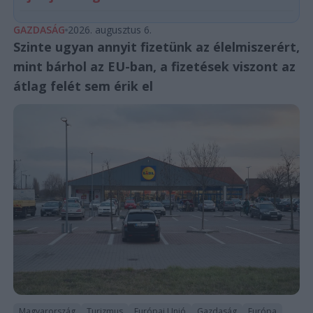
GAZDASÁG
2026. augusztus 6.
Szinte ugyan annyit fizetünk az élelmiszerért,
mint bárhol az EU-ban, a fizetések viszont az
átlag felét sem érik el
Magyarország
Turizmus
Európai Unió
Gazdaság
Európa