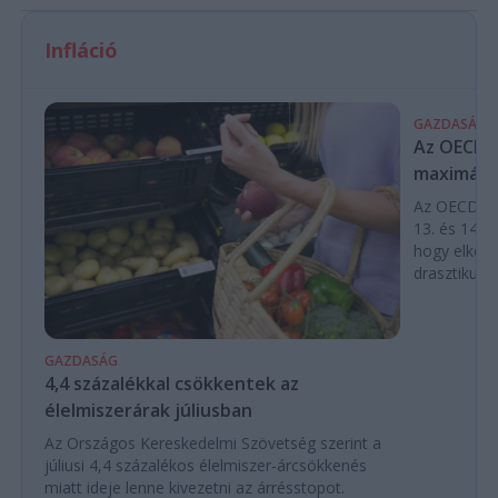
Infláció
GAZDASÁG
Az OECD a 
maximálás
Az OECD leg
13. és 14. h
hogy elkerü
drasztikus e
GAZDASÁG
4,4 százalékkal csökkentek az
élelmiszerárak júliusban
Az Országos Kereskedelmi Szövetség szerint a
júliusi 4,4 százalékos élelmiszer-árcsökkenés
miatt ideje lenne kivezetni az árrésstopot.