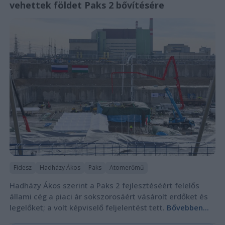
vehettek földet Paks 2 bővítésére
Fidesz
Hadházy Ákos
Paks
Atomerőmű
Hadházy Ákos szerint a Paks 2 fejlesztéséért felelős
állami cég a piaci ár sokszorosáért vásárolt erdőket és
legelőket; a volt képviselő feljelentést tett.
Bővebben...