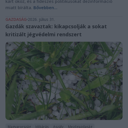
kárt okoz, és a fideszes politikusokat dezinformáció
miatt bírálta.
Bővebben...
GAZDASÁG
2026. július 31.
Gazdák szavaztak: kikapcsolják a sokat
kritizált jégvédelmi rendszert
Magyarország
Időjárás
Aszály
Mezőgazdaság