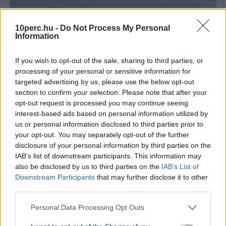
10perc.hu -
Do Not Process My Personal
Information
If you wish to opt-out of the sale, sharing to third parties, or
processing of your personal or sensitive information for
targeted advertising by us, please use the below opt-out
section to confirm your selection. Please note that after your
Egyesült Államok
Irán
Kőolaj
Gazdaság
Hormuzi-szoros
opt-out request is processed you may continue seeing
interest-based ads based on personal information utilized by
Scott Bessent amerikai pénzügyminiszter szerint még
us or personal information disclosed to third parties prior to
ma megállapodás születhet Irán és az Egyesült Államok
your opt-out. You may separately opt-out of the further
között a Hormuzi-szoros újranyitásáról.
Bővebben...
disclosure of your personal information by third parties on the
IAB’s list of downstream participants. This information may
GAZDASÁG
2026. augusztus 4.
also be disclosed by us to third parties on the
IAB’s List of
Harminc év után tényleg búcsúzhat
Downstream Participants
that may further disclose it to other
Magyarországtól a Tesco
third parties.
Personal Data Processing Opt Outs