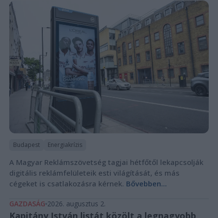
Budapest
Energiakrízis
A Magyar Reklámszövetség tagjai hétfőtől lekapcsolják
digitális reklámfelületeik esti világítását, és más
cégeket is csatlakozásra kérnek.
Bővebben...
GAZDASÁG
2026. augusztus 2.
Kapitány István listát közölt a legnagyobb