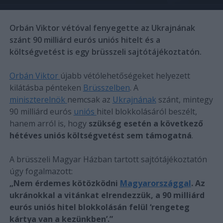
Orbán Viktor vétóval fenyegette az Ukrajnának
szánt 90 milliárd eurós uniós hitelt és a
költségvetést is egy brüsszeli sajtótájékoztatón.
Orbán Viktor
újabb vétólehetőségeket helyezett
kilátásba pénteken
Brüsszelben
. A
miniszterelnök
nemcsak az
Ukrajnának
szánt, mintegy
90 milliárd eurós
uniós
hitel blokkolásáról beszélt,
hanem arról is, hogy
szükség esetén a következő
hétéves uniós költségvetést sem támogatná
.
A brüsszeli Magyar Házban tartott sajtótájékoztatón
úgy fogalmazott:
„Nem érdemes kötözködni
Magyarországgal
. Az
ukránokkal a vitánkat elrendezzük, a 90 milliárd
eurós uniós hitel blokkolásán felül ‘rengeteg
kártya van a kezünkben’.”