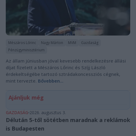
Mészáros Lőrinc
Nagy Márton
MVM
Gazdaság
Pénzügyminisztérium
Az állam júniusban jóval kevesebb rendelkezésre állási
díjat fizetett a Mészáros Lőrinc és Szíjj László
érdekeltségébe tartozó sztrádakoncessziós cégnek,
mint tervezte.
Bővebben...
Ajánljuk még
GAZDASÁG
2026. augusztus 3.
Délután 5-től sötétben maradnak a reklámok
is Budapesten