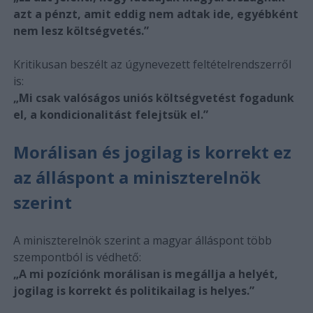
azt a pénzt, amit eddig nem adtak ide, egyébként
nem lesz költségvetés.”
Kritikusan beszélt az úgynevezett feltételrendszerről
is:
„Mi csak valóságos uniós költségvetést fogadunk
el, a kondicionalitást felejtsük el.”
Morálisan és jogilag is korrekt ez
az álláspont a miniszterelnök
szerint
A miniszterelnök szerint a magyar álláspont több
szempontból is védhető:
„A mi pozíciónk morálisan is megállja a helyét,
jogilag is korrekt és politikailag is helyes.”