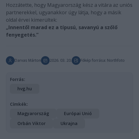
Hozzátette, hogy Magyarország kész a vitára az uniós
partnerekkel, ugyanakkor úgy látja, hogy a másik
oldal érvei kimerültek:
„Innentől marad ez a típusú, savanyú a szőlő
fenyegetés.”
Darvas Márton
2026. 03. 20.
Főkép forrása: Northfoto
Forrás:
hvg.hu
Címkék:
Magyarország
Európai Unió
Orbán Viktor
Ukrajna