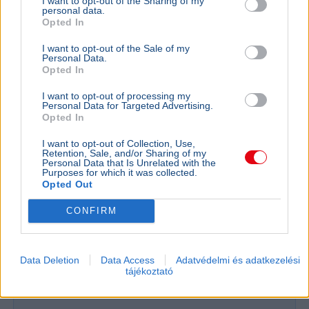
I want to opt-out of the Sharing of my
personal data.
Opted In
I want to opt-out of the Sale of my
Personal Data.
Opted In
I want to opt-out of processing my
Personal Data for Targeted Advertising.
Opted In
I want to opt-out of Collection, Use,
Retention, Sale, and/or Sharing of my
Personal Data that Is Unrelated with the
Magyarország
Morrisons
Gazdaság
Üzlet
Purposes for which it was collected.
Opted Out
A Tesco a Citigroupot és a Goldman Sachst bízta meg
közép-európai eladásának előkészítésével, a magyar
CONFIRM
hálózatot pedig önálló csomagban kínálhatják.
Bővebben...
Data Deletion
Data Access
Adatvédelmi és adatkezelési
tájékoztató
Minimálbér