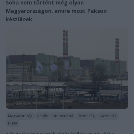
Soha nem történt még olyan
Magyarországon, amire most Pakson
készülnek
Magyarország
Aszály
Atomerőmű
Biztonság
Gazdaság
Duna
A Duna történelmi mélységű vízállása miatt akár a