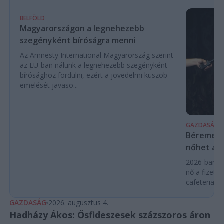
BELFÖLD
Magyarországon a legnehezebb
szegényként bíróságra menni
Az Amnesty International Magyarország szerint
az EU-ban nálunk a legnehezebb szegényként
bírósághoz fordulni, ezért a jövedelmi küszöb
emelését javaso...
GAZDASÁG
Béremelés
nőhet a f
2026-ban a
nő a fizeté
cafeteria v
GAZDASÁG
2026. augusztus 4.
Hadházy Ákos: Ősfideszesek százszoros áron