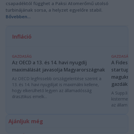
csapadéktól függhet a Paksi Atomerőmű utolsó
turbinájának sorsa, a helyzet egyelőre stabil.
Bővebben...
Infláció
GAZDASÁG
GAZDASÁG
Az OECD a 13. és 14. havi nyugdíj
A Fidesz-
maximálását javasolja Magyarországnak
startupba
magukra 
Az OECD legfrissebb országjelentése szerint a
gazdákat
13. és 14. havi nyugdíjat is maximálni kellene,
hogy elkerülhető legyen az államadósság
A Supp.li cs
drasztikus emelk...
kistermelők
az állam pe
Ajánljuk még