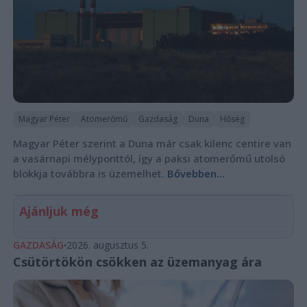
Magyar Péter
Atomerőmű
Gazdaság
Duna
Hőség
Magyar Péter szerint a Duna már csak kilenc centire van
a vasárnapi mélyponttól, így a paksi atomerőmű utolsó
blokkja továbbra is üzemelhet.
Bővebben...
Ajánljuk még
GAZDASÁG
2026. augusztus 5.
Csütörtökön csökken az üzemanyag ára