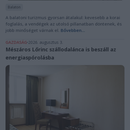
Balaton
A balatoni turizmus gyorsan átalakul: kevesebb a korai
foglalás, a vendégek az utolsó pillanatban döntenek, és
jobb minőséget várnak el.
Bővebben...
GAZDASÁG
2026. augusztus 3.
Mészáros Lőrinc szállodalánca is beszáll az
energiaspórolásba