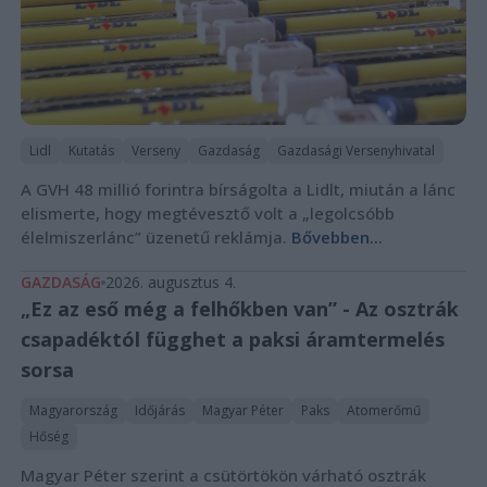
Lidl
Kutatás
Verseny
Gazdaság
Gazdasági Versenyhivatal
A GVH 48 millió forintra bírságolta a Lidlt, miután a lánc
elismerte, hogy megtévesztő volt a „legolcsóbb
élelmiszerlánc” üzenetű reklámja.
Bővebben...
GAZDASÁG
2026. augusztus 4.
„Ez az eső még a felhőkben van” - Az osztrák
csapadéktól függhet a paksi áramtermelés
sorsa
Magyarország
Időjárás
Magyar Péter
Paks
Atomerőmű
Hőség
Magyar Péter szerint a csütörtökön várható osztrák