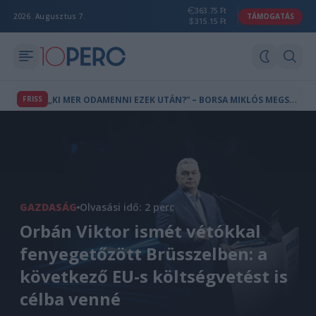
363.75 Ft
2026. Augusztus 7.
TÁMOGATÁS
315.15 Ft
„
KI MER ODAMENNI EZEK UTÁN?” – BORSA MIKLÓS MEGSZÓLALT AZ EGY NAP ALATT ELBUKOTT ÁLLÁSÁRÓL
FRISS
GAZDASÁG
Olvasási idő: 2 perc
Orbán Viktor ismét vétókkal
fenyegetőzött Brüsszelben: a
következő EU-s költségvetést is
célba venné