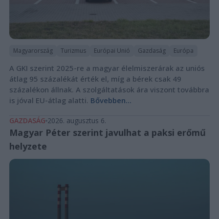
Magyarország
Turizmus
Európai Unió
Gazdaság
Európa
A GKI szerint 2025-re a magyar élelmiszerárak az uniós
átlag 95 százalékát érték el, míg a bérek csak 49
százalékon állnak. A szolgáltatások ára viszont továbbra
is jóval EU-átlag alatti.
Bővebben...
GAZDASÁG
2026. augusztus 6.
Magyar Péter szerint javulhat a paksi erőmű
helyzete