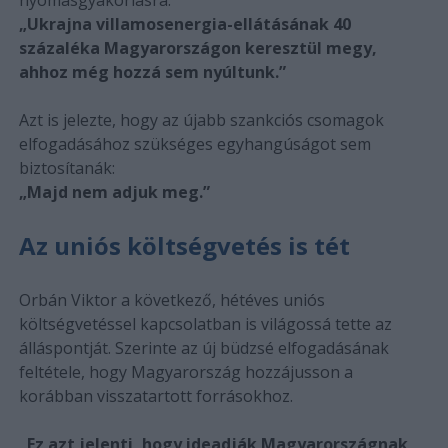
„Ukrajna villamosenergia-ellátásának 40
százaléka Magyarországon keresztül megy,
ahhoz még hozzá sem nyúltunk.”
Azt is jelezte, hogy az újabb szankciós csomagok
elfogadásához szükséges egyhangúságot sem
biztosítanák:
„Majd nem adjuk meg.”
Az uniós költségvetés is tét
Orbán Viktor a következő, hétéves uniós
költségvetéssel kapcsolatban is világossá tette az
álláspontját. Szerinte az új büdzsé elfogadásának
feltétele, hogy Magyarország hozzájusson a
korábban visszatartott forrásokhoz.
„Ez azt jelenti, hogy ideadják Magyarországnak