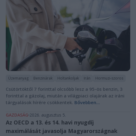
Üzemanyag
Benzinárak
Holtankoljak
Irán
Hormuzi-szoros
Csütörtöktől 7 forinttal olcsóbb lesz a 95-ös benzin, 3
forinttal a gázolaj, miután a világpiaci olajárak az iráni
tárgyalások hírére csökkentek.
Bővebben...
GAZDASÁG
2026. augusztus 5.
Az OECD a 13. és 14. havi nyugdíj
maximálását javasolja Magyarországnak