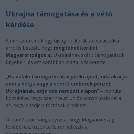
Ukrajna támogatása és a vétó
kérdése
A miniszterelnök egy újságírói kérdésre válaszolva
arról is beszélt, hogy
meg lehet kerülni
Magyarországot
az Ukrajnának szánt támogatások
ügyében, és ezt korábban maga is felvetette.
„Ha valaki támogatni akarja Ukrajnát, oda akarja
adni a
belga
vagy a
német
emberek pénzét
Ukrajnának, adja oda nemzeti alapon”
– mondta,
hozzátéve, hogy szerinte az uniós konstrukció célja
az, hogy elfedje a források eredetét.
Orbán Viktor hangsúlyozta, hogy Magyarország
további eszközökkel is rendelkezik a
nyomásgyakorlásra: