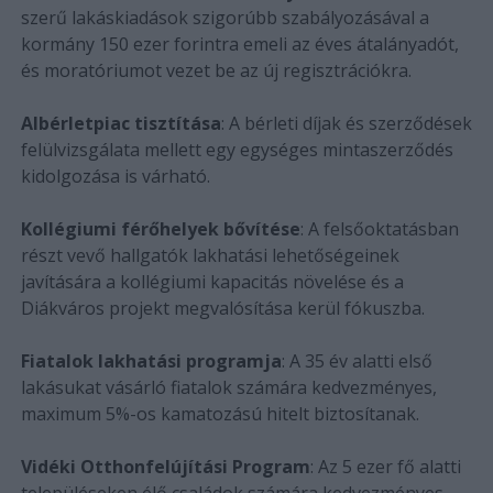
szerű lakáskiadások szigorúbb szabályozásával a
kormány 150 ezer forintra emeli az éves átalányadót,
és moratóriumot vezet be az új regisztrációkra.
Albérletpiac tisztítása
: A bérleti díjak és szerződések
felülvizsgálata mellett egy egységes mintaszerződés
kidolgozása is várható.
Kollégiumi férőhelyek bővítése
: A felsőoktatásban
részt vevő hallgatók lakhatási lehetőségeinek
javítására a kollégiumi kapacitás növelése és a
Diákváros projekt megvalósítása kerül fókuszba.
Fiatalok lakhatási programja
: A 35 év alatti első
lakásukat vásárló fiatalok számára kedvezményes,
maximum 5%-os kamatozású hitelt biztosítanak.
Vidéki Otthonfelújítási Program
: Az 5 ezer fő alatti
településeken élő családok számára kedvezményes