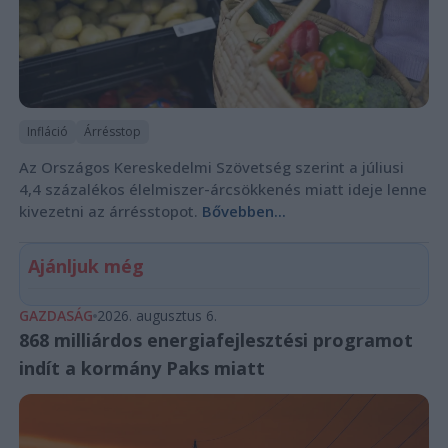
Infláció
Árrésstop
Az Országos Kereskedelmi Szövetség szerint a júliusi
4,4 százalékos élelmiszer-árcsökkenés miatt ideje lenne
kivezetni az árrésstopot.
Bővebben...
Ajánljuk még
GAZDASÁG
2026. augusztus 6.
868 milliárdos energiafejlesztési programot
indít a kormány Paks miatt