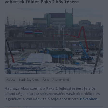
vehettek földet Paks 2 bővítésére
Fidesz
Hadházy Ákos
Paks
Atomerőmű
Hadházy Ákos szerint a Paks 2 fejlesztéséért felelős
állami cég a piaci ár sokszorosáért vásárolt erdőket és
legelőket; a volt képviselő feljelentést tett.
Bővebben...