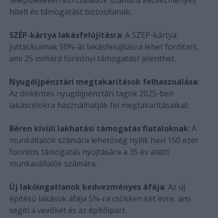
hitelt és támogatást biztosítanak.
SZÉP-kártya lakásfelújításra
: A SZÉP-kártya
juttatásainak 50%-át lakásfelújításra lehet fordítani,
ami 25 milliárd forintnyi támogatást jelenthet.
Nyugdíjpénztári megtakarítások felhasználása
:
Az önkéntes nyugdíjpénztári tagok 2025-ben
lakáscélokra használhatják fel megtakarításaikat.
Béren kívüli lakhatási támogatás fiataloknak
: A
munkáltatók számára lehetőség nyílik havi 150 ezer
forintos támogatás nyújtására a 35 év alatti
munkavállalók számára.
Új lakóingatlanok kedvezményes áfája
: Az új
építésű lakások áfája 5%-ra csökken két évre, ami
segíti a vevőket és az építőipart.