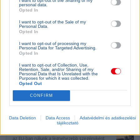
I want to opt-out of the Sharing of my
personal data.
Opted In
I want to opt-out of the Sale of my
Personal Data.
Opted In
Egyesült Államok
Irán
Kőolaj
Gazdaság
Hormuzi-szoros
I want to opt-out of processing my
Personal Data for Targeted Advertising.
Scott Bessent amerikai pénzügyminiszter szerint még
Opted In
ma megállapodás születhet Irán és az Egyesült Államok
I want to opt-out of Collection, Use,
között a Hormuzi-szoros újranyitásáról.
Bővebben...
Retention, Sale, and/or Sharing of my
Personal Data that Is Unrelated with the
Purposes for which it was collected.
Opted Out
Minimálbér
CONFIRM
BELFÖLD
Magyarországon a legnehezebb
Data Deletion
Data Access
Adatvédelmi és adatkezelési
szegényként bíróságra menni
tájékoztató
Az Amnesty International Magyarország szerint
az EU-ban nálunk a legnehezebb szegényként