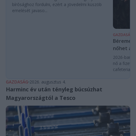
bírósághoz fordulni, ezért a jövedelmi küszöb
emelését javaso...
GAZDASÁG
Béremelés
nőhet a f
2026-ban a
nő a fizeté
cafeteria v
GAZDASÁG
2026. augusztus 4.
Harminc év után tényleg búcsúzhat
Magyarországtól a Tesco