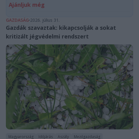
Ajánljuk még
GAZDASÁG
2026. július 31.
Gazdák szavaztak: kikapcsolják a sokat
kritizált jégvédelmi rendszert
Magyarország
Időjárás
Aszály
Mezőgazdaság