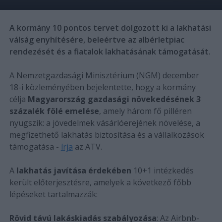
A kormány 10 pontos tervet dolgozott ki a lakhatási
válság enyhítésére, beleértve az albérletpiac
rendezését és a fiatalok lakhatásának támogatását.
A Nemzetgazdasági Minisztérium (NGM) december
18-i közleményében bejelentette, hogy a kormány
célja
Magyarország gazdasági növekedésének 3
százalék fölé emelése
, amely három fő pilléren
nyugszik: a jövedelmek vásárlóerejének növelése, a
megfizethető lakhatás biztosítása és a vállalkozások
támogatása -
írja
az ATV.
A
lakhatás javítása érdekében
10+1 intézkedés
került előterjesztésre, amelyek a következő főbb
lépéseket tartalmazzák:
Rövid távú lakáskiadás szabályozása
: Az Airbnb-