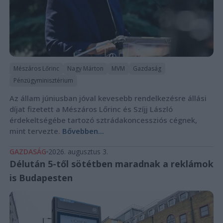
Mészáros Lőrinc
Nagy Márton
MVM
Gazdaság
Pénzügyminisztérium
Az állam júniusban jóval kevesebb rendelkezésre állási
díjat fizetett a Mészáros Lőrinc és Szíjj László
érdekeltségébe tartozó sztrádakoncessziós cégnek,
mint tervezte.
Bővebben...
GAZDASÁG
2026. augusztus 3.
Délután 5-től sötétben maradnak a reklámok
is Budapesten