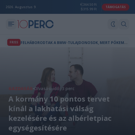
364.50 Ft
2026. Augusztus 9.
TÁMOGATÁS
315.99 Ft
F
ELHÁBORODTAK A BMW-TULAJDONOSOK, MERT PÓKEMBER-REKLÁM JELENT MEG AZ AUTÓIK FEDÉLZETI KÉPERNYŐJÉN
FRISS
GAZDASÁG
Olvasási idő: 3 perc
A kormány 10 pontos tervet
kínál a lakhatási válság
kezelésére és az albérletpiac
egységesítésére