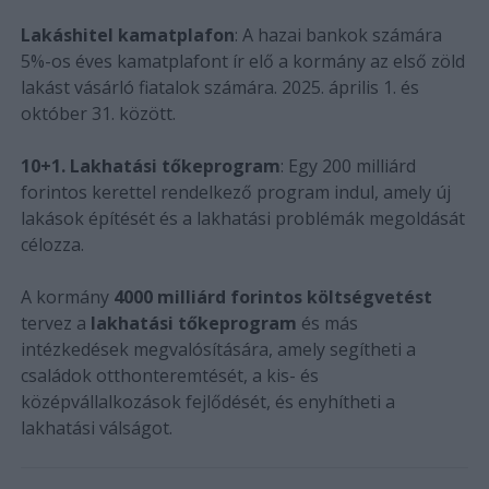
Lakáshitel kamatplafon
: A hazai bankok számára
5%-os éves kamatplafont ír elő a kormány az első zöld
lakást vásárló fiatalok számára. 2025. április 1. és
október 31. között.
10+1. Lakhatási tőkeprogram
: Egy 200 milliárd
forintos kerettel rendelkező program indul, amely új
lakások építését és a lakhatási problémák megoldását
célozza.
A kormány
4000 milliárd forintos költségvetést
tervez a
lakhatási tőkeprogram
és más
intézkedések megvalósítására, amely segítheti a
családok otthonteremtését, a kis- és
középvállalkozások fejlődését, és enyhítheti a
lakhatási válságot.