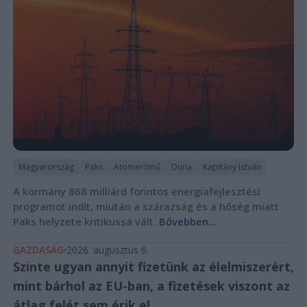
Magyarország
Paks
Atomerőmű
Duna
Kapitány István
A kormány 868 milliárd forintos energiafejlesztési
programot indít, miután a szárazság és a hőség miatt
Paks helyzete kritikussá vált.
Bővebben...
GAZDASÁG
2026. augusztus 6.
Szinte ugyan annyit fizetünk az élelmiszerért,
mint bárhol az EU-ban, a fizetések viszont az
átlag felét sem érik el