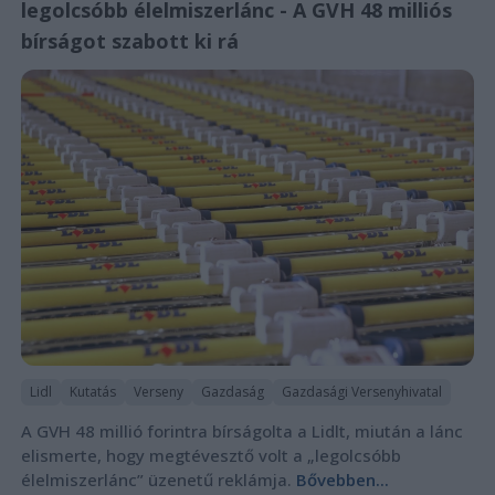
legolcsóbb élelmiszerlánc - A GVH 48 milliós
bírságot szabott ki rá
Lidl
Kutatás
Verseny
Gazdaság
Gazdasági Versenyhivatal
A GVH 48 millió forintra bírságolta a Lidlt, miután a lánc
elismerte, hogy megtévesztő volt a „legolcsóbb
élelmiszerlánc” üzenetű reklámja.
Bővebben...