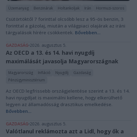
Üzemanyag
Benzinárak
Holtankoljak
Irán
Hormuzi-szoros
Csütörtöktől 7 forinttal olcsóbb lesz a 95-ös benzin, 3
forinttal a gázolaj, miután a világpiaci olajárak az iráni
tárgyalások hírére csökkentek.
Bővebben...
GAZDASÁG
2026. augusztus 5.
Az OECD a 13. és 14. havi nyugdíj
maximálását javasolja Magyarországnak
Magyarország
Infláció
Nyugdíj
Gazdaság
Pénzügyminisztérium
Az OECD legfrissebb országjelentése szerint a 13. és 14.
havi nyugdíjat is maximálni kellene, hogy elkerülhető
legyen az államadósság drasztikus emelkedése.
Bővebben...
GAZDASÁG
2026. augusztus 5.
Valótlanul reklámozta azt a Lidl, hogy ők a