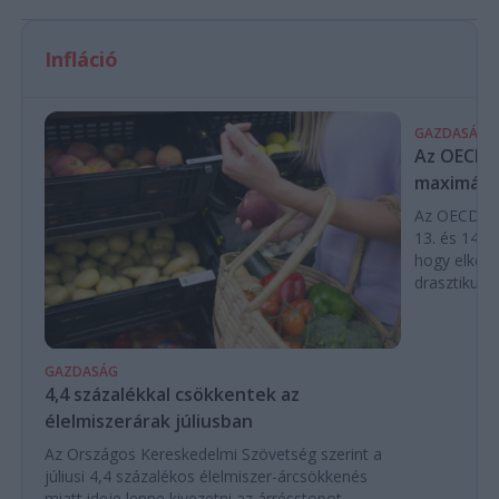
Infláció
GAZDASÁG
Az OECD a 
maximálás
Az OECD leg
13. és 14. h
hogy elkerü
drasztikus e
GAZDASÁG
4,4 százalékkal csökkentek az
élelmiszerárak júliusban
Az Országos Kereskedelmi Szövetség szerint a
júliusi 4,4 százalékos élelmiszer-árcsökkenés
miatt ideje lenne kivezetni az árrésstopot.