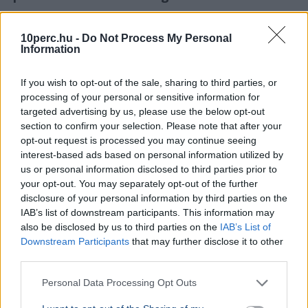
Atomerőmű
Európai Bizottság
Gazdaság
Duna
Európa
10perc.hu -
Do Not Process My Personal
Az Európai Bizottság szóvivője szerint egyelőre nincs
Information
ellátásbiztonsági probléma az atomenergia-
termelésben, bár a Duna alacsony vízszintje több
If you wish to opt-out of the sale, sharing to third parties, or
országot érint.
Bővebben...
processing of your personal or sensitive information for
targeted advertising by us, please use the below opt-out
GAZDASÁG
2026. augusztus 4.
section to confirm your selection. Please note that after your
Amerika bejelentette: közel a Hormuzi-
opt-out request is processed you may continue seeing
szoros megnyitása
interest-based ads based on personal information utilized by
us or personal information disclosed to third parties prior to
your opt-out. You may separately opt-out of the further
disclosure of your personal information by third parties on the
IAB’s list of downstream participants. This information may
also be disclosed by us to third parties on the
IAB’s List of
Downstream Participants
that may further disclose it to other
third parties.
Personal Data Processing Opt Outs