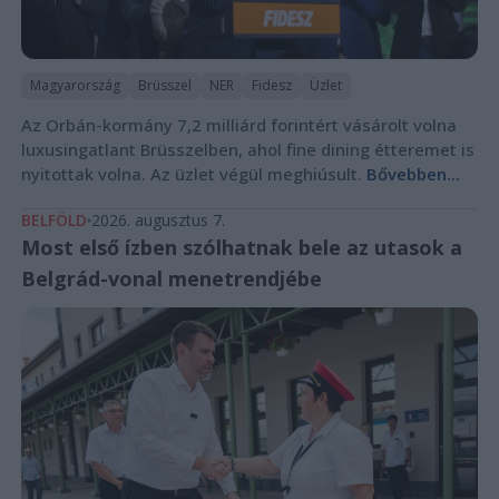
Magyarország
Brüsszel
NER
Fidesz
Üzlet
Az Orbán-kormány 7,2 milliárd forintért vásárolt volna
luxusingatlant Brüsszelben, ahol fine dining étteremet is
nyitottak volna. Az üzlet végül meghiúsult.
Bővebben...
BELFÖLD
2026. augusztus 7.
Most első ízben szólhatnak bele az utasok a
Belgrád-vonal menetrendjébe