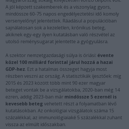
A jól képzett szakemberek és a viszonylag gyors,
mindössze 60-75 napos engedélyeztetési idő komoly
versenyelőnyt jelentettek. Ráadásul a populációban
sajnálatosan sok a kezeletlen, krónikus beteg,
akiknek egy-egy ilyen kutatásban való részvétel az
utolsó reménysugarat jelentette a gyógyulásra.
A szektor nemzetgazdasági súlya is óriási:
évente
közel 100 milliárd forinttal járul hozzá a hazai
GDP-hez
. Ezt a hatalmas összeget hagyja most
részben veszni az ország. A statisztikák ijesztőek: míg
2015 és 2023 között több mint 90 ezer magyar
beteget vontak be a vizsgálatokba, 2020-ban még 14
ezren, addig 2023-ban már
mindössze 5 ezernél is
kevesebb beteg
vehetett részt a folyamatban lévő
kutatásokban. Az onkológiai vizsgálatok száma 15
százalékkal, az immunológiaiaké 5 százalékkal zuhant
vissza az elmúlt időszakban.