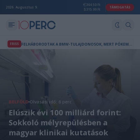
364.50 Ft
2026. Augusztus 9.
TÁMOGATÁS
315.99 Ft
F
ELHÁBORODTAK A BMW-TULAJDONOSOK, MERT PÓKEMBER-REKLÁM JELENT MEG AZ AUTÓIK FEDÉLZETI KÉPERNYŐJÉN
FRISS
BELFÖLD
Olvasási idő: 6 perc
Elúszik évi 100 milliárd forint:
Sokkoló mélyrepülésben a
magyar klinikai kutatások