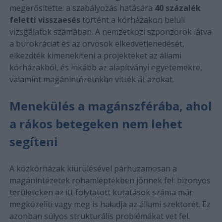
megerősítette: a szabályozás hatására
40 százalék
feletti visszaesés
történt a kórházakon belüli
vizsgálatok számában. A nemzetközi szponzorok látva
a bürokráciát és az orvosok elkedvetlenedését,
elkezdték kimenekíteni a projekteket az állami
kórházakból, és inkább az alapítványi egyetemekre,
valamint magánintézetekbe vitték át azokat.
Menekülés a magánszférába, ahol
a rákos betegeken nem lehet
segíteni
A közkórházak kiürülésével párhuzamosan a
magánintézetek rohamléptékben jönnek fel: bizonyos
területeken az itt folytatott kutatások száma már
megközelíti vagy meg is haladja az állami szektorét. Ez
azonban súlyos strukturális problémákat vet fel.