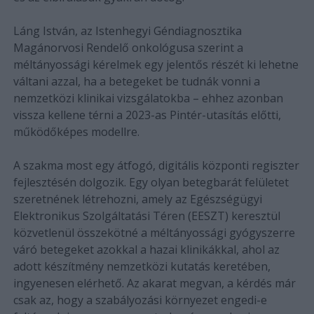
Láng István, az Istenhegyi Géndiagnosztika
Magánorvosi Rendelő onkológusa szerint a
méltányossági kérelmek egy jelentős részét ki lehetne
váltani azzal, ha a betegeket be tudnák vonni a
nemzetközi klinikai vizsgálatokba – ehhez azonban
vissza kellene térni a 2023-as Pintér-utasítás előtti,
működőképes modellre.
A szakma most egy átfogó, digitális központi regiszter
fejlesztésén dolgozik. Egy olyan betegbarát felületet
szeretnének létrehozni, amely az Egészségügyi
Elektronikus Szolgáltatási Téren (EESZT) keresztül
közvetlenül összekötné a méltányossági gyógyszerre
váró betegeket azokkal a hazai klinikákkal, ahol az
adott készítmény nemzetközi kutatás keretében,
ingyenesen elérhető. Az akarat megvan, a kérdés már
csak az, hogy a szabályozási környezet engedi-e