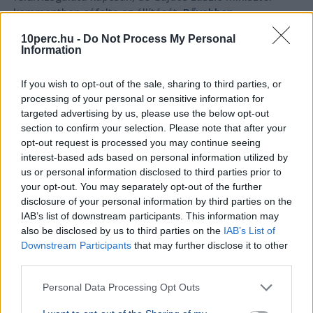
kommentben cáfolta az állítását.
Bővebben...
10perc.hu -
Do Not Process My Personal
BELFÖLD
2026. augusztus 7.
Information
Magyar Péter: péntektől megszűnik az
önkéntes fogyasztáscsökkentés, feloldják az
If you wish to opt-out of the sale, sharing to third parties, or
energiakorlátozásokat
processing of your personal or sensitive information for
targeted advertising by us, please use the below opt-out
Magyar Péter
Energiakrízis
section to confirm your selection. Please note that after your
opt-out request is processed you may continue seeing
Magyar Péter bejelentette: péntektől megszűnik az
interest-based ads based on personal information utilized by
önkéntes fogyasztáscsökkentés, a Duna vízszintjének
us or personal information disclosed to third parties prior to
emelkedése miatt enyhül a helyzet.
Bővebben...
your opt-out. You may separately opt-out of the further
disclosure of your personal information by third parties on the
BELFÖLD
2026. augusztus 7.
IAB’s list of downstream participants. This information may
Megkezdődik a szennyezés elhatárolása az
also be disclosed by us to third parties on the
IAB’s List of
Óbudai Gázgyárnál
Downstream Participants
that may further disclose it to other
third parties.
Personal Data Processing Opt Outs