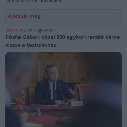
lemondása után.
Bővebben...
Ajánljuk még
BELFÖLD
2026. augusztus 7.
Pósfai Gábor: közel 900 egykori rendőr térne
vissza a testülethez