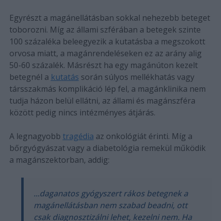
Egyrészt a magánellátásban sokkal nehezebb beteget
toborozni. Míg az állami szférában a betegek szinte
100 százaléka beleegyezik a kutatásba a megszokott
orvosa miatt, a magánrendeléseken ez az arány alig
50-60 százalék. Másrészt ha egy magánúton kezelt
betegnél a
kutatás
során súlyos mellékhatás vagy
társszakmás komplikáció lép fel, a magánklinika nem
tudja házon belül ellátni, az állami és magánszféra
között pedig nincs intézményes átjárás.
A legnagyobb
tragédia
az onkológiát érinti. Míg a
bőrgyógyászat vagy a diabetológia remekül működik
a magánszektorban, addig:
...daganatos gyógyszert rákos betegnek a
magánellátásban nem szabad beadni, ott
csak diagnosztizálni lehet, kezelni nem. Ha