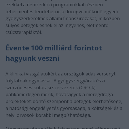
ezekkel a nemzetközi programokkal részben
tehermentesíteni lehetne a döcögve működő egyedi
gyógyszerkérelmek állami finanszírozását, miközben
súlyos betegek esnek el az ingyenes, életmentő
csúcsterápiáktól.
Évente 100 milliárd forintot
hagyunk veszni
A klinikai vizsgálatokért az országok ádáz versenyt
folytatnak egymással. A gyógyszergyárak és a
szerződéses kutatási szervezetek (CRO-k)
patikamérlegen mérik, hová vigyék a méregdrága
projekteket: döntő szempont a betegek elérhetősége,
a hatósági engedélyezés gyorsasága, a költségek és a
helyi orvosok korábbi megbízhatósága.
Magyarország sokáig kifejezetten vonzó célpont volt.