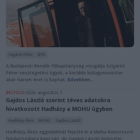
Szijjártó Péter
BYD
A Budapesti Rendőr-főkapitányság vizsgálja Szijjártó
Péter vesztegetési ügyét, a korábbi külügyminiszter
akár három évet is kaphat.
Bővebben...
BELFÖLD
2026. augusztus 7.
Gajdos László szerint téves adatokra
hivatkozott Hadházy a MOHU ügyben
Hadházy Ákos
MOHU
Gajdos László
Hadházy Ákos aggodalmát fejezte ki a Mohu-koncesszió
felülvizsgálata kapcsán, de Gajdos László miniszter