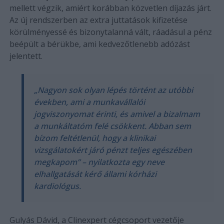
mellett végzik, amiért korábban közvetlen díjazás járt.
Az új rendszerben az extra juttatások kifizetése
körülményessé és bizonytalanná vált, ráadásul a pénz
beépült a bérükbe, ami kedvezőtlenebb adózást
jelentett.
„Nagyon sok olyan lépés történt az utóbbi
években, ami a munkavállalói
jogviszonyomat érinti, és amivel a bizalmam
a munkáltatóm felé csökkent. Abban sem
bízom feltétlenül, hogy a klinikai
vizsgálatokért járó pénzt teljes egészében
megkapom” – nyilatkozta egy neve
elhallgatását kérő állami kórházi
kardiológus.
Gulyás Dávid, a Clinexpert cégcsoport vezetője