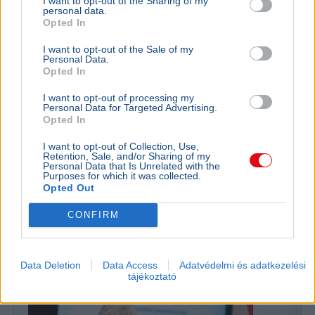
I want to opt-out of the Sharing of my
personal data.
Opted In
I want to opt-out of the Sale of my
Personal Data.
Opted In
I want to opt-out of processing my
Personal Data for Targeted Advertising.
Opted In
I want to opt-out of Collection, Use,
Retention, Sale, and/or Sharing of my
Karácsony Gergely
Duna
Personal Data that Is Unrelated with the
Purposes for which it was collected.
Karácsony Gergely bejelentette: elkerítik a Duna-meder
Opted Out
szennyezett részét az egykori Óbudai Gázgyár
területén, elindulhat a kármentesítés.
Bővebben...
CONFIRM
Oktatás
Data Deletion
Data Access
Adatvédelmi és adatkezelési
tájékoztató