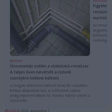
GAZDASÁG
Figyelmez
rezsicsök
eurózóná
Az Amundi 
kegyelmi id
kritériumok
szükségese
BELFÖLD
Összeomlás szélén a víziközmű-rendszer:
A teljes éves bevételt a csövek
cseréjére kellene költeni
A magyar víziközmű-hálózat közel 80 százaléka
kritikus állapotban van, a csőtörések száma
pedig exponenciálisan nő. Kovács Károly szerint a
rezsicsökk...
BELFÖLD
2026. augusztus 7.