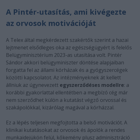
A Pintér-utasítás, ami kivégezte
az orvosok motivációját
A Telex által megkérdezett szakértők szerint a hazai
lejtmenet elsődleges oka az egészségügyért is felelős
Belügyminisztérium 2023-as utasítása volt. Pintér
Sándor akkori belügyminiszter döntése alapjaiban
forgatta fel az állami kórházak és a gyógyszercégek
közötti kapcsolatot. Az intézményeknek át kellett
állniuk az úgynevezett
egyszerződéses modellre
: a
korábbi gyakorlattal ellentétben a megbízó cég már
nem szerződhet külön a kutatást végző orvossal és
szakápolókkal, kizárólag magával a kórházzal.
Ez a lépés teljesen megfojtotta a belső motivációt. A
klinikai kutatásokat az orvosok és ápolók a rendes
munkaidejükön felül, kőkemény plusz adminisztráció