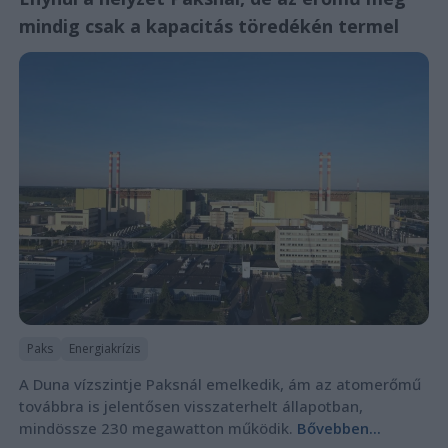
mindig csak a kapacitás töredékén termel
Paks
Energiakrízis
A Duna vízszintje Paksnál emelkedik, ám az atomerőmű
továbbra is jelentősen visszaterhelt állapotban,
mindössze 230 megawatton működik.
Bővebben...