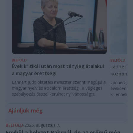
BELFÖLD
BELFÖLD
Évek kritikái után most tényleg átalakul
Lannert Ju
a magyar érettségi
központo
Lannert Judit oktatási miniszter szerint megújul a
Lannert Judi
magyar nyelv és irodalom érettségi, a végleges
években túl
szabályozás ősszel kerülhet nyilvánosságra.
ki, ennek m
Ajánljuk még
BELFÖLD
2026. augusztus 7.
Enyhül a helyzet Paksnál, de az erőmű még