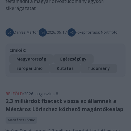
feltámadni a magyar orvostudomány egykori
sikerágazatát.
Darvas Márton
2026. 06. 17.
Főkép forrása: Northfoto
Címkék:
Magyarország
Egészségügy
Európai Unió
Kutatás
Tudomány
BELFÖLD
2026. augusztus 8.
2,3 milliárdot fizetett vissza az államnak a
Mészáros Lőrinchez köthető magántőkealap
Mészáros Lőrinc
Vitézy Dávid szerint 2,3 milliárd forintot fizetett vissza