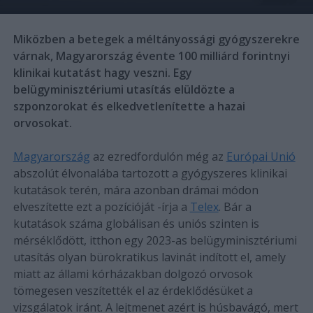
Miközben a betegek a méltányossági gyógyszerekre
várnak, Magyarország évente 100 milliárd forintnyi
klinikai kutatást hagy veszni. Egy
belügyminisztériumi utasítás elüldözte a
szponzorokat és elkedvetlenítette a hazai
orvosokat.
Magyarország
az ezredfordulón még az
Európai Unió
abszolút élvonalába tartozott a gyógyszeres klinikai
kutatások terén, mára azonban drámai módon
elveszítette ezt a pozícióját -írja a
Telex
. Bár a
kutatások száma globálisan és uniós szinten is
mérséklődött, itthon egy 2023-as belügyminisztériumi
utasítás olyan bürokratikus lavinát indított el, amely
miatt az állami kórházakban dolgozó orvosok
tömegesen veszítették el az érdeklődésüket a
vizsgálatok iránt. A lejtmenet azért is húsbavágó, mert