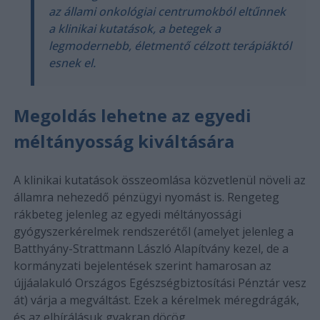
az állami onkológiai centrumokból eltűnnek
a klinikai kutatások, a betegek a
legmodernebb, életmentő célzott terápiáktól
esnek el.
Megoldás lehetne az egyedi
méltányosság kiváltására
A klinikai kutatások összeomlása közvetlenül növeli az
államra nehezedő pénzügyi nyomást is. Rengeteg
rákbeteg jelenleg az egyedi méltányossági
gyógyszerkérelmek rendszerétől (amelyet jelenleg a
Batthyány-Strattmann László Alapítvány kezel, de a
kormányzati bejelentések szerint hamarosan az
újjáalakuló Országos Egészségbiztosítási Pénztár vesz
át) várja a megváltást. Ezek a kérelmek méregdrágák,
és az elbírálásuk gyakran döcög.