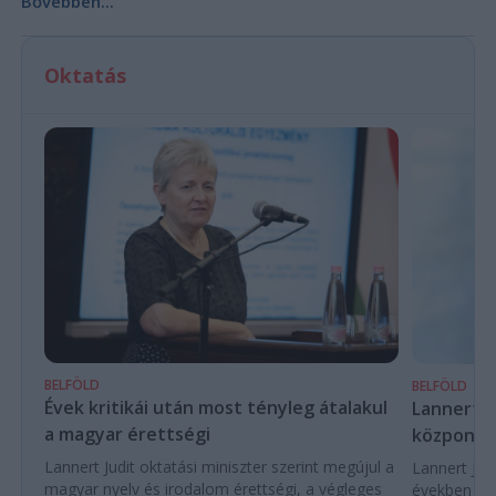
Bővebben...
Oktatás
BELFÖLD
BELFÖLD
Évek kritikái után most tényleg átalakul
Lannert Ju
a magyar érettségi
központo
Lannert Judit oktatási miniszter szerint megújul a
Lannert Judi
magyar nyelv és irodalom érettségi, a végleges
években túl