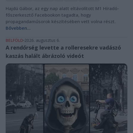
Hajdú Gábor, az egy nap alatt eltávolított M1 Híradó-
főszerkesztő Facebookon tagadta, hogy
propagandaműsorok készítésében vett volna részt.
Bővebben...
BELFÖLD
2026. augusztus 6.
A rendőrség levette a rolleresekre vadászó
kaszás halált ábrázoló videót