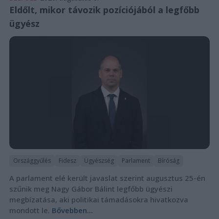
Eldőlt, mikor távozik pozíciójából a legfőbb
ügyész
Országgyűlés
Fidesz
Ügyészség
Parlament
Bíróság
A parlament elé került javaslat szerint augusztus 25-én
szűnik meg Nagy Gábor Bálint legfőbb ügyészi
megbízatása, aki politikai támadásokra hivatkozva
mondott le.
Bővebben...