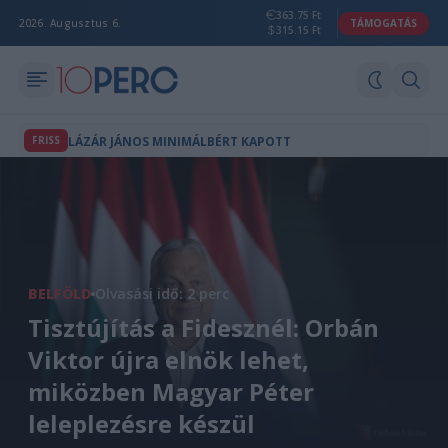
363.75 Ft
2026. Augusztus 6.
TÁMOGATÁS
315.15 Ft
FRISS
LÁZÁR JÁNOS MINIMÁLBÉRT KAPOTT
BELFÖLD
Olvasási idő: 2 perc
Tisztújítás a Fidesznél: Orbán
Viktor újra elnök lehet,
miközben Magyar Péter
leleplezésre készül