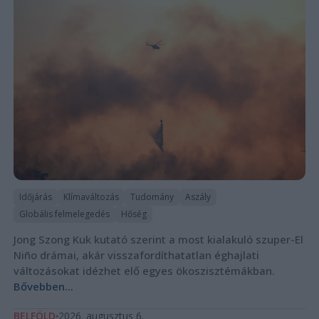
Időjárás
Klímaváltozás
Tudomány
Aszály
Globális felmelegedés
Hőség
Jong Szong Kuk kutató szerint a most kialakuló szuper-El
Niño drámai, akár visszafordíthatatlan éghajlati
változásokat idézhet elő egyes ökoszisztémákban.
Bővebben...
BELFÖLD
2026. augusztus 6.