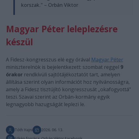
korszak." – Orbán Viktor
Magyar Péter leleplezésre
készül
A Fidesz-kongresszus elé egy órával
Magyar Péter
miniszterelnök is bejelentkezett: szombat reggel
9
órakor
rendkívüli sajtótájékoztatót tart, amelyen
állítása szerint olyan információt hoz nyilvánosságra,
amely a Fidesz tisztújító kongresszusát „okafogyottá"
teszi. Szavai szerint az Orbán-kormány egyik
legnagyobb hazugságát leplezi le.
Tóth Hajni
2026. 06. 13.
Főkép forrása: Orbán Viktor Facebook