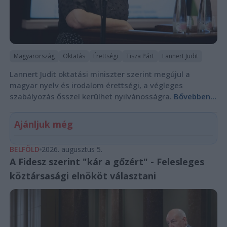
Magyarország
Oktatás
Érettségi
Tisza Párt
Lannert Judit
Lannert Judit oktatási miniszter szerint megújul a
magyar nyelv és irodalom érettségi, a végleges
szabályozás ősszel kerülhet nyilvánosságra.
Bővebben...
Ajánljuk még
BELFÖLD
2026. augusztus 5.
A Fidesz szerint "kár a gőzért" - Felesleges
köztársasági elnököt választani