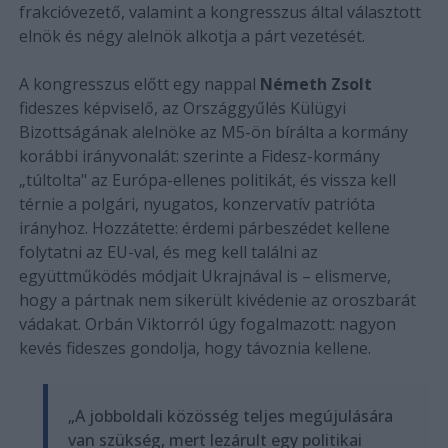
frakcióvezető, valamint a kongresszus által választott
elnök és négy alelnök alkotja a párt vezetését.
A kongresszus előtt egy nappal
Németh Zsolt
fideszes képviselő, az Országgyűlés Külügyi
Bizottságának alelnöke az M5-ön bírálta a kormány
korábbi irányvonalát: szerinte a Fidesz-kormány
„túltolta" az Európa-ellenes politikát, és vissza kell
térnie a polgári, nyugatos, konzervatív patrióta
irányhoz. Hozzátette: érdemi párbeszédet kellene
folytatni az EU-val, és meg kell találni az
együttműködés módjait Ukrajnával is – elismerve,
hogy a pártnak nem sikerült kivédenie az oroszbarát
vádakat. Orbán Viktorról úgy fogalmazott: nagyon
kevés fideszes gondolja, hogy távoznia kellene.
„A jobboldali közösség teljes megújulására
van szükség, mert lezárult egy politikai