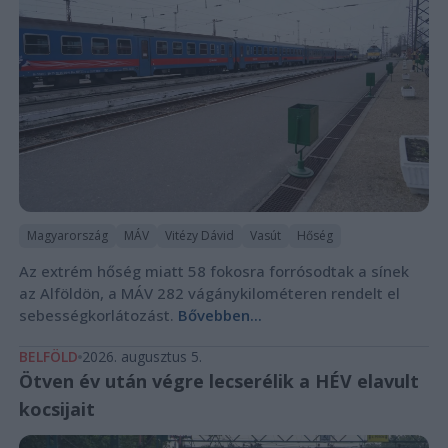
Magyarország
MÁV
Vitézy Dávid
Vasút
Hőség
Az extrém hőség miatt 58 fokosra forrósodtak a sínek
az Alföldön, a MÁV 282 vágánykilométeren rendelt el
sebességkorlátozást.
Bővebben...
BELFÖLD
2026. augusztus 5.
Ötven év után végre lecserélik a HÉV elavult
kocsijait