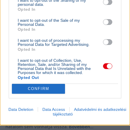
I want to opt-out of the Sharing of my
personal data.
„A nép nem a forradalmár hadserege” –
Opted In
üzente Gyurcsány Ferenc Magyar Péternek?
I want to opt-out of the Sale of my
Personal Data.
Opted In
I want to opt-out of processing my
Personal Data for Targeted Advertising.
Opted In
I want to opt-out of Collection, Use,
Retention, Sale, and/or Sharing of my
Personal Data that Is Unrelated with the
Purposes for which it was collected.
Opted Out
CONFIRM
Magyarország
Magyar Péter
Facebook
Gyurcsány Ferenc
Tisza Párt
Data Deletion
Data Access
Adatvédelmi és adatkezelési
Gyurcsány Ferenc Facebook-bejegyzésében arról írt,
tájékoztató
hogy a forradalom után a nép megszerzett jogait az új
hatalom sem vonhatja vissza.
Bővebben...