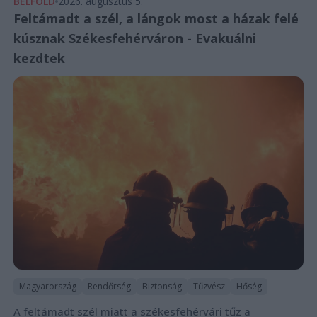
BELFÖLD
2026. augusztus 5.
Feltámadt a szél, a lángok most a házak felé
kúsznak Székesfehérváron - Evakuálni
kezdtek
Magyarország
Rendőrség
Biztonság
Tűzvész
Hőség
A feltámadt szél miatt a székesfehérvári tűz a