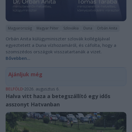
Magyarország
Magyar Péter
Szlovákia
Duna
Orbán Anita
Orbán Anita külügyminiszter szlovák kollégájával
egyeztetett a Duna vízhozamáról, és cáfolta, hogy a
szomszédos országok visszatartanák a vizet.
Bővebben...
Ajánljuk még
BELFÖLD
2026. augusztus 6.
Halva vitt haza a betegszállító egy idős
asszonyt Hatvanban