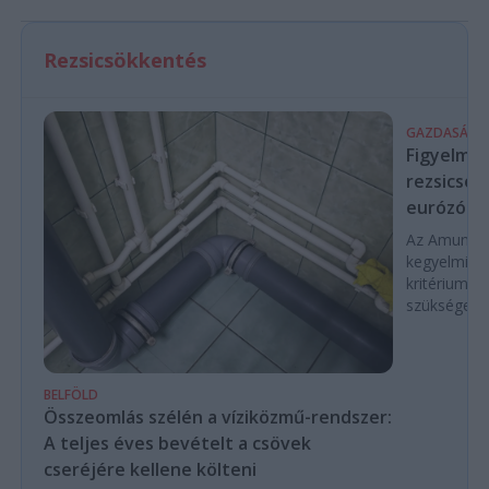
Rezsicsökkentés
GAZDASÁG
Figyelmez
rezsicsök
eurózóná
Az Amundi 
kegyelmi id
kritériumok
szükségese
BELFÖLD
Összeomlás szélén a víziközmű-rendszer:
A teljes éves bevételt a csövek
cseréjére kellene költeni