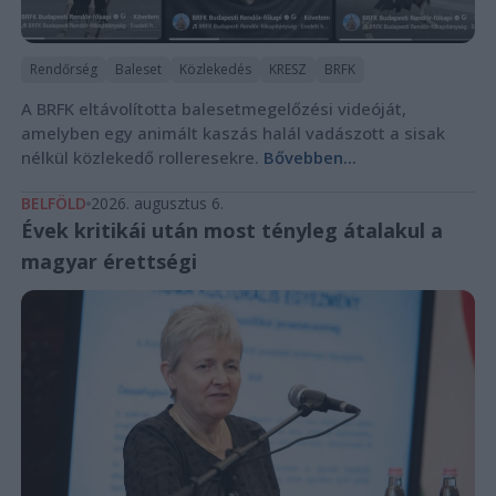
Rendőrség
Baleset
Közlekedés
KRESZ
BRFK
A BRFK eltávolította balesetmegelőzési videóját,
amelyben egy animált kaszás halál vadászott a sisak
nélkül közlekedő rolleresekre.
Bővebben...
BELFÖLD
2026. augusztus 6.
Évek kritikái után most tényleg átalakul a
magyar érettségi