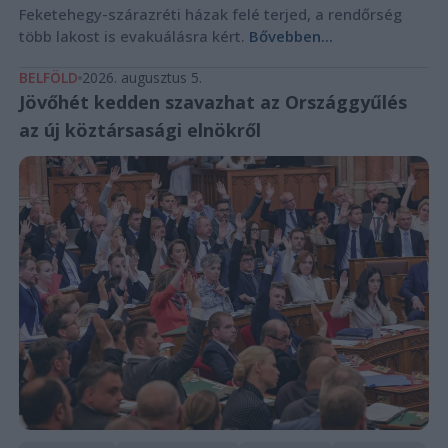
Feketehegy-szárazréti házak felé terjed, a rendőrség
több lakost is evakuálásra kért.
Bővebben...
BELFÖLD
2026. augusztus 5.
Jövőhét kedden szavazhat az Országgyűlés
az új köztársasági elnökről