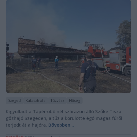
Szeged
Katasztrófa
Tűzvész
Hőség
Kigyulladt a Tápéi-öbölnél szárazon álló Szőke Tisza
gőzhajó Szegeden, a tűz a körülötte égő magas fűről
terjedt át a hajóra.
Bővebben...