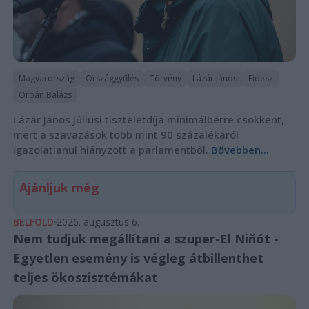
Magyarország
Országgyűlés
Törvény
Lázár János
Fidesz
Orbán Balázs
Lázár János júliusi tiszteletdíja minimálbérre csökkent,
mert a szavazások több mint 90 százalékáról
igazolatlanul hiányzott a parlamentből.
Bővebben...
Ajánljuk még
BELFÖLD
2026. augusztus 6.
Nem tudjuk megállítani a szuper-El Niñót -
Egyetlen esemény is végleg átbillenthet
teljes ökoszisztémákat