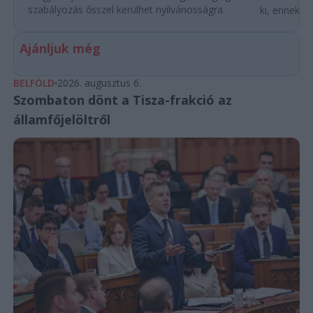
szabályozás ősszel kerülhet nyilvánosságra.
ki, ennek m
Ajánljuk még
BELFÖLD
2026. augusztus 6.
Szombaton dönt a Tisza-frakció az
államfőjelöltről