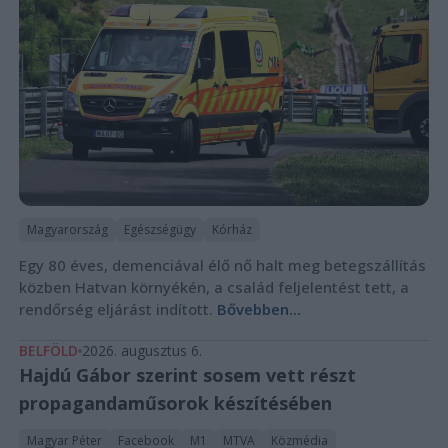
Magyarország
Egészségügy
Kórház
Egy 80 éves, demenciával élő nő halt meg betegszállítás
közben Hatvan környékén, a család feljelentést tett, a
rendőrség eljárást indított.
Bővebben...
BELFÖLD
2026. augusztus 6.
Hajdú Gábor szerint sosem vett részt
propagandaműsorok készítésében
Magyar Péter
Facebook
M1
MTVA
Közmédia