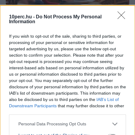
Magyar Péter
Köztársasági elnök
Országgyűlés
Tisza Párt
10perc.hu -
Do Not Process My Personal
Parlament
Information
A Tisza frakciója szombaton szavaz köztársaságielnök-
If you wish to opt-out of the sale, sharing to third parties, or
jelöltjéről, miután Polgár Judit visszautasította a
processing of your personal or sensitive information for
felkérést, a hivatalos jelölési határidő pedig hétfőn jár
targeted advertising by us, please use the below opt-out
le.
Bővebben...
section to confirm your selection. Please note that after your
opt-out request is processed you may continue seeing
BELFÖLD
2026. augusztus 6.
interest-based ads based on personal information utilized by
Orbán Gáspár hatszor repült honvédségi
us or personal information disclosed to third parties prior to
gépen Csádba és Nigerbe
your opt-out. You may separately opt-out of the further
disclosure of your personal information by third parties on the
Orbán Viktor
Gulyás Gergely
Csád
Honvédelem
IAB’s list of downstream participants. This information may
Pálinkás Szilveszter
also be disclosed by us to third parties on the
IAB’s List of
Downstream Participants
that may further disclose it to other
A Magyar Honvédség válasza szerint Orbán Gáspár
third parties.
hatszor utazott katonai gépen Csádba és Nigerbe a
titkolt afrikai misszió előkészítése idején.
Bővebben...
Personal Data Processing Opt Outs
BELFÖLD
2026. augusztus 6.