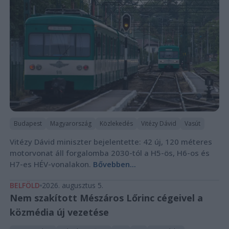
Budapest
Magyarország
Közlekedés
Vitézy Dávid
Vasút
Vitézy Dávid miniszter bejelentette: 42 új, 120 méteres
motorvonat áll forgalomba 2030-tól a H5-ös, H6-os és
H7-es HÉV-vonalakon.
Bővebben...
BELFÖLD
2026. augusztus 5.
Nem szakított Mészáros Lőrinc cégeivel a
közmédia új vezetése