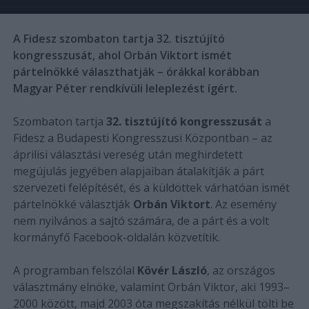
A Fidesz szombaton tartja 32. tisztújító
kongresszusát, ahol Orbán Viktort ismét
pártelnökké választhatják – órákkal korábban
Magyar Péter rendkívüli leleplezést ígért.
Szombaton tartja
32. tisztújító kongresszusát
a
Fidesz a Budapesti Kongresszusi Központban – az
áprilisi választási vereség után meghirdetett
megújulás jegyében alapjaiban átalakítják a párt
szervezeti felépítését, és a küldöttek várhatóan ismét
pártelnökké választják
Orbán Viktort
. Az esemény
nem nyilvános a sajtó számára, de a párt és a volt
kormányfő Facebook-oldalán közvetítik.
A programban felszólal
Kövér László
, az országos
választmány elnöke, valamint Orbán Viktor, aki 1993–
2000 között, majd 2003 óta megszakítás nélkül tölti be