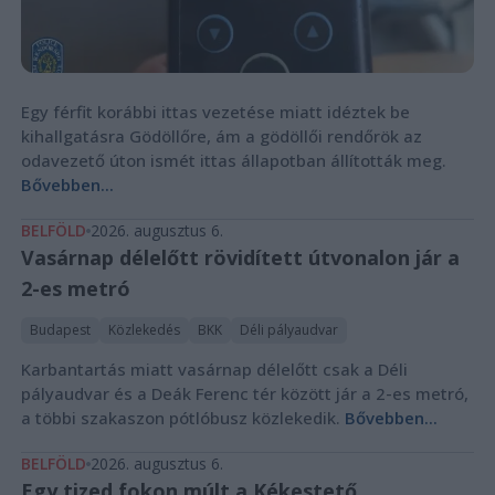
Egy férfit korábbi ittas vezetése miatt idéztek be
kihallgatásra Gödöllőre, ám a gödöllői rendőrök az
odavezető úton ismét ittas állapotban állították meg.
Bővebben...
BELFÖLD
2026. augusztus 6.
Vasárnap délelőtt rövidített útvonalon jár a
2-es metró
Budapest
Közlekedés
BKK
Déli pályaudvar
Karbantartás miatt vasárnap délelőtt csak a Déli
pályaudvar és a Deák Ferenc tér között jár a 2-es metró,
a többi szakaszon pótlóbusz közlekedik.
Bővebben...
BELFÖLD
2026. augusztus 6.
Egy tized fokon múlt a Kékestető