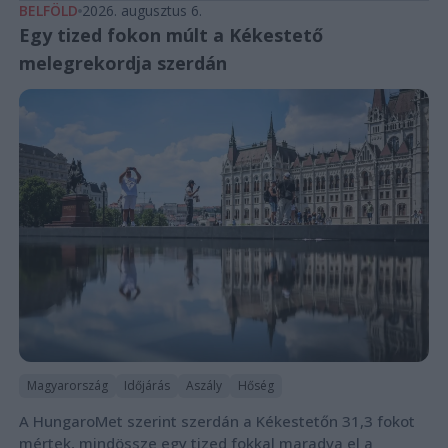
BELFÖLD
2026. augusztus 6.
Egy tized fokon múlt a Kékestető
melegrekordja szerdán
Magyarország
Időjárás
Aszály
Hőség
A HungaroMet szerint szerdán a Kékestetőn 31,3 fokot
mértek, mindössze egy tized fokkal maradva el a