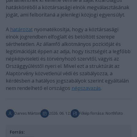
hatásköréből a köztársasági elnök megválasztásának
jogát, ami felborítaná a jelenlegi közjogi egyensúlyt.
A
határozat
nyomatékosítja, hogy a köztársasági
elnök jogrendben elfoglalt és betöltött szerepe
sérthetetlen. Az államfő alkotmányos pozícióját és
legitimációját éppen az adja, hogy tisztségét a legfőbb
népképviseleti és törvényhozó szervtől, vagyis az
Országgyűléstől nyeri el. Mivel ezt a struktúrát az
Alaptörvény közvetlenül védi és szabályozza, a
kérdésben a hatályos jogszabályok szerint egyáltalán
nem rendelhető el országos
népszavazás
.
Darvas Márton
2026. 06. 12.
Főkép forrása: Northfoto
Forrás: