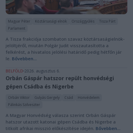
Magyar Péter
Köztársasági elnök
Országgyűlés
Tisza Párt
Parlament
A Tisza frakciója szombaton szavaz köztársaságielnök-
jelöltjéről, miután Polgár Judit visszautasította a
felkérést, a hivatalos jelölési határidő pedig hétfőn jár
le.
Bővebben...
BELFÖLD
2026. augusztus 6.
Orbán Gáspár hatszor repült honvédségi
gépen Csádba és Nigerbe
Orbán Viktor
Gulyás Gergely
Csád
Honvédelem
Pálinkás Szilveszter
A Magyar Honvédség válasza szerint Orbán Gáspár
hatszor utazott katonai gépen Csádba és Nigerbe a
titkolt afrikai misszió előkészítése idején.
Bővebben...