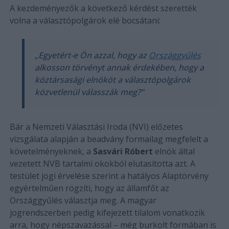
A kezdeményezők a következő kérdést szerették
volna a választópolgárok elé bocsátani:
„Egyetért-e Ön azzal, hogy az
Országgyűlés
alkosson törvényt annak érdekében, hogy a
köztársasági elnököt a választópolgárok
közvetlenül válasszák meg?”
Bár a Nemzeti Választási Iroda (NVI) előzetes
vizsgálata alapján a beadvány formailag megfelelt a
követelményeknek, a
Sasvári Róbert
elnök által
vezetett NVB tartalmi okokból elutasította azt. A
testület jogi érvelése szerint a hatályos Alaptörvény
egyértelműen rögzíti, hogy az államfőt az
Országgyűlés választja meg. A magyar
jogrendszerben pedig kifejezett tilalom vonatkozik
arra, hogy népszavazással – még burkolt formában is