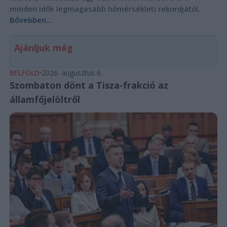
minden idők legmagasabb hőmérsékleti rekordjától.
Bővebben...
Ajánljuk még
BELFÖLD
2026. augusztus 6.
Szombaton dönt a Tisza-frakció az
államfőjelöltről