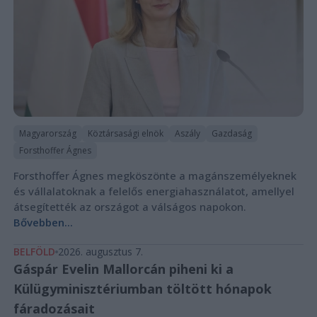
Magyarország
Köztársasági elnök
Aszály
Gazdaság
Forsthoffer Ágnes
Forsthoffer Ágnes megköszönte a magánszemélyeknek
és vállalatoknak a felelős energiahasználatot, amellyel
átsegítették az országot a válságos napokon.
Bővebben...
BELFÖLD
2026. augusztus 7.
Gáspár Evelin Mallorcán piheni ki a
Külügyminisztériumban töltött hónapok
fáradozásait