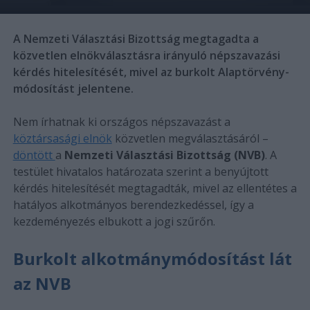
A Nemzeti Választási Bizottság megtagadta a
közvetlen elnökválasztásra irányuló népszavazási
kérdés hitelesítését, mivel az burkolt Alaptörvény-
módosítást jelentene.
Nem írhatnak ki országos népszavazást a
köztársasági elnök
közvetlen megválasztásáról –
döntött
a
Nemzeti Választási Bizottság (NVB)
. A
testület hivatalos határozata szerint a benyújtott
kérdés hitelesítését megtagadták, mivel az ellentétes a
hatályos alkotmányos berendezkedéssel, így a
kezdeményezés elbukott a jogi szűrőn.
Burkolt alkotmánymódosítást lát
az NVB