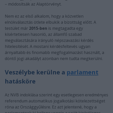
– módosítsák az Alaptörvényt.
Nem ez az első alkalom, hogy a közvetlen
elnökválasztás ötlete elbukik a bizottság előtt. A
testület már
2015-ben
is megtagadta egy
kísértetiesen hasonló, az államfő szabad
megválasztására irányuló népszavazási kérdés
hitelesítését. A mostani kérdésfeltevés ugyan
árnyaltabb és finomabb megfogalmazást használt, a
döntő jogi akadályt azonban nem tudta megkerülni.
Veszélybe kerülne a
parlament
hatásköre
Az NVB indoklása szerint egy esetlegesen eredményes
referendum automatikus jogalkotási kötelezettséget
róna az Országgyűlésre. Ez azt jelentené, hogy a
parlamentnek ki kellene vennie a saját kizárólagos