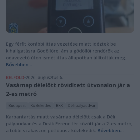
Egy férfit korábbi ittas vezetése miatt idéztek be
kihallgatásra Gödöllőre, ám a gödöllői rendőrök az
odavezető úton ismét ittas állapotban állították meg.
Bővebben...
BELFÖLD
2026. augusztus 6.
Vasárnap délelőtt rövidített útvonalon jár a
2-es metró
Budapest
Közlekedés
BKK
Déli pályaudvar
Karbantartás miatt vasárnap délelőtt csak a Déli
pályaudvar és a Deák Ferenc tér között jár a 2-es metró,
a többi szakaszon pótlóbusz közlekedik.
Bővebben...