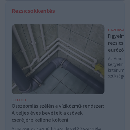
Rezsicsökkentés
GAZDASÁG
Figyelmez
rezsicsök
eurózóná
Az Amundi 
kegyelmi id
kritériumok
szükségese
BELFÖLD
Összeomlás szélén a víziközmű-rendszer:
A teljes éves bevételt a csövek
cseréjére kellene költeni
A magyar víziközmű-hálózat közel 80 százaléka