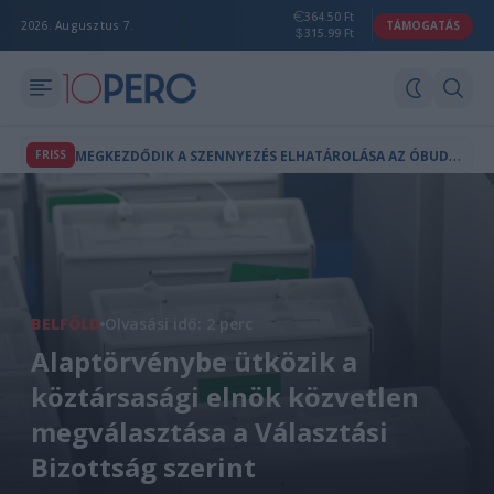
364.50 Ft
2026. Augusztus 7.
TÁMOGATÁS
315.99 Ft
M
EGKEZDŐDIK A SZENNYEZÉS ELHATÁROLÁSA AZ ÓBUDAI GÁZGYÁRNÁL
FRISS
BELFÖLD
Olvasási idő: 2 perc
Alaptörvénybe ütközik a
köztársasági elnök közvetlen
megválasztása a Választási
Bizottság szerint