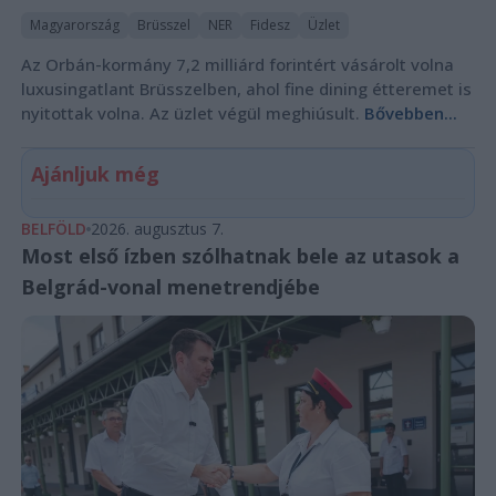
Magyarország
Brüsszel
NER
Fidesz
Üzlet
Az Orbán-kormány 7,2 milliárd forintért vásárolt volna
luxusingatlant Brüsszelben, ahol fine dining étteremet is
nyitottak volna. Az üzlet végül meghiúsult.
Bővebben...
Ajánljuk még
BELFÖLD
2026. augusztus 7.
Most első ízben szólhatnak bele az utasok a
Belgrád-vonal menetrendjébe