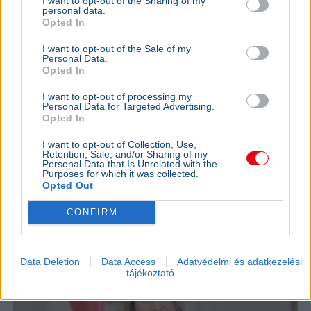
I want to opt-out of the Sharing of my
personal data.
Opted In
I want to opt-out of the Sale of my
Personal Data.
Opted In
I want to opt-out of processing my
Magyarország
Miniszterelnök
Magyar Péter
M1
Közmédia
Personal Data for Targeted Advertising.
Opted In
Borsa Miklóst egy nappal a kinevezése után
menesztette a közmédia, az esetről a Blikknek beszélt.
I want to opt-out of Collection, Use,
Bővebben...
Retention, Sale, and/or Sharing of my
Personal Data that Is Unrelated with the
Purposes for which it was collected.
BELFÖLD
2026. augusztus 7.
Opted Out
Forsthoffer Ágnes megköszönte a válságos
CONFIRM
napok energiatakarékosságát
Data Deletion
Data Access
Adatvédelmi és adatkezelési
tájékoztató