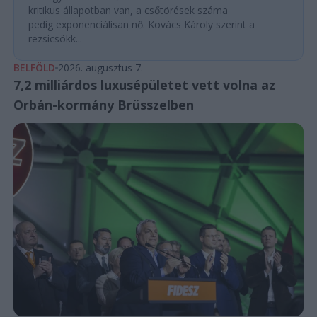
kritikus állapotban van, a csőtörések száma
pedig exponenciálisan nő. Kovács Károly szerint a
rezsicsökk...
BELFÖLD
2026. augusztus 7.
7,2 milliárdos luxusépületet vett volna az
Orbán-kormány Brüsszelben