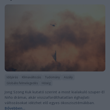
Időjárás
Klímaváltozás
Tudomány
Aszály
Globális felmelegedés
Hőség
Jong Szong Kuk kutató szerint a most kialakuló szuper-El
Niño drámai, akár visszafordíthatatlan éghajlati
változásokat idézhet elő egyes ökoszisztémákban.
Bővebben...