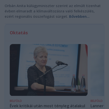
Orbán Anita külügyminiszter szerint az elmúlt tizenhat
évben elmaradt a klímaváltozásra való felkészülés,
ezért regionális összefogást sürget.
Bővebben...
Oktatás
BELFÖLD
BELFÖLD
Évek kritikái után most tényleg átalakul
Lannert Ju