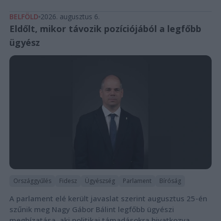
BELFÖLD
2026. augusztus 6.
Eldőlt, mikor távozik pozíciójából a legfőbb
ügyész
Országgyűlés
Fidesz
Ügyészség
Parlament
Bíróság
A parlament elé került javaslat szerint augusztus 25-én
szűnik meg Nagy Gábor Bálint legfőbb ügyészi
megbízatása, aki politikai támadásokra hivatkozva