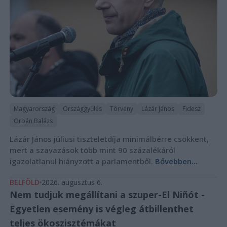
Magyarország
Országgyűlés
Törvény
Lázár János
Fidesz
Orbán Balázs
Lázár János júliusi tiszteletdíja minimálbérre csökkent,
mert a szavazások több mint 90 százalékáról
igazolatlanul hiányzott a parlamentből.
Bővebben...
BELFÖLD
2026. augusztus 6.
Nem tudjuk megállítani a szuper-El Niñót -
Egyetlen esemény is végleg átbillenthet
teljes ökoszisztémákat