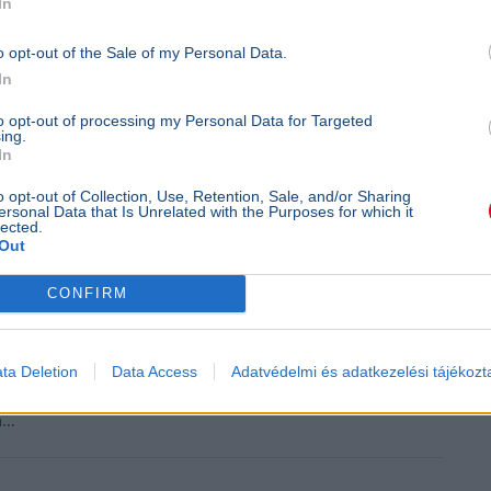
In
o opt-out of the Sale of my Personal Data.
In
to opt-out of processing my Personal Data for Targeted
ing.
In
o opt-out of Collection, Use, Retention, Sale, and/or Sharing
ersonal Data that Is Unrelated with the Purposes for which it
lected.
Out
CONFIRM
ta Deletion
Data Access
Adatvédelmi és adatkezelési tájékozt
t–Belgrád vasútvonal új menetrendjéről és a kapcsolódó
..