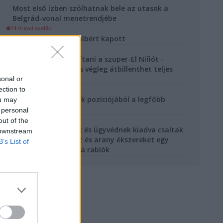
Most első ízben szólhatnak bele az utasok a
Belgrád-vonal menetrendjébe
14 órával ezelőtt
Lázár János minimálbért kapott
15 órával ezelőtt
Nem tudjuk megállítani a szuper-El Niñót -
Egyetlen esemény is végleg átbillenthet teljes
ökoszisztémákat
sonal or
ection to
16 órával ezelőtt
Eldőlt, mikor távozik pozíciójából a legfőbb
ou may
ügyész
 personal
16 órával ezelőtt
out of the
Magukat rendőrnek és ügyvédnek kiadva csaltak
 downstream
ki 2,5 millió forintot és arany ékszereket egy
B’s List of
dunaföldvári nőtől a rablók