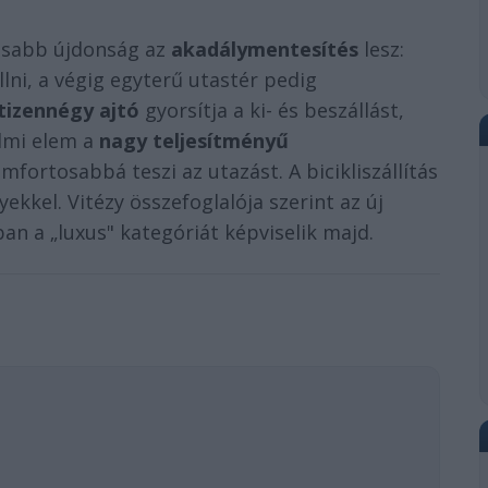
yosabb újdonság az
akadálymentesítés
lesz:
lni, a végig egyterű utastér pedig
tizennégy ajtó
gyorsítja a ki- és beszállást,
lmi elem a
nagy teljesítményű
mfortosabbá teszi az utazást. A bicikliszállítás
ekkel. Vitézy összefoglalója szerint az új
an a „luxus" kategóriát képviselik majd.