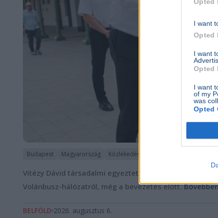
Opted 
I want t
Opted 
I want 
Advertis
Opted 
I want t
of my P
was col
Opted 
Budapest
Magyarország
Közlekedés
Vitézy Dávid
Vasút
Da
Vitézy Dávid társadalmi egyeztetést indított a Budapes
Volánbusz-hálózatról, még a bevezetés előtt.
Bővebben.
BELFÖLD
2026. augusztus 6.