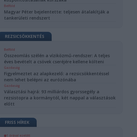
Belföld
Magyar Péter bejelentette: teljesen átalakítják a
tankerületi rendszert
REZSICSÖKKENTÉS
Belföld
Összeomlás szélén a víziközmű-rendszer: A teljes
éves bevételt a csövek cseréjére kellene költeni
Gazdaság
Figyelmeztet az alapkezelő: a rezsicsökkentéssel
nem lehet belépni az eurózónába
Gazdaság
Választási hajrá: 93 milliárdos gyorssegély a
rezsistopra a kormánytól, két nappal a választások
előtt
FRISS HÍREK
1 órával ezelőtt