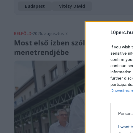
Budapest
Vitézy Dávid
10perc.hu
BELFÖLD
2026. augusztus 7.
Most első ízben szólhatnak bele 
If you wish 
menetrendjébe
sensitive in
confirm you
continue se
information 
further disc
participants
Downstream 
Persona
I want t