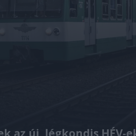
ek az új, légkondis HÉV-ek