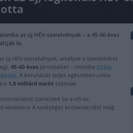
lotta
rgalomba az új HÉV-szerelvények – a 45-60 éves
ltják le.
z új HÉV-szerelvények, amelyek a szentendrei,
legi,
45-60 éves
járműveket – mondta
Vitézy
likknek
. A beruházás teljes egészében uniós
sára
1,8 milliárd eurót
szánnak.
otorvonatot szereznek be a H5-ös
eli) vonalakra. A szükséges közbeszerzést még