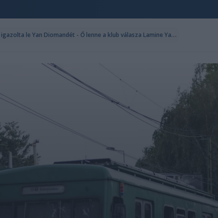
A
Real Madrid 125 millió euróért igazolta le Yan Diomandét - Ő lenne a klub válasza Lamine Yamalra?