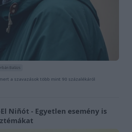
rbán Balázs
, mert a szavazások több mint 90 százalékáról
El Niñót - Egyetlen esemény is
isztémákat