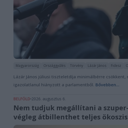
Magyarország
Országgyűlés
Törvény
Lázár János
Fidesz
O
Lázár János júliusi tiszteletdíja minimálbérre csökkent
igazolatlanul hiányzott a parlamentből.
Bővebben...
BELFÖLD
2026. augusztus 6.
Nem tudjuk megállítani a szuper-
végleg átbillenthet teljes ökosz