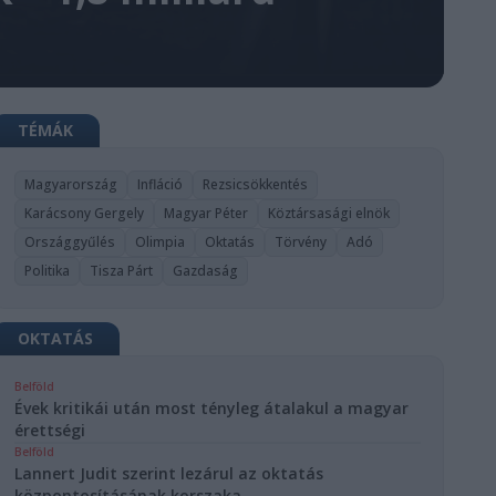
TÉMÁK
Magyarország
Infláció
Rezsicsökkentés
Karácsony Gergely
Magyar Péter
Köztársasági elnök
Országgyűlés
Olimpia
Oktatás
Törvény
Adó
Politika
Tisza Párt
Gazdaság
OKTATÁS
Belföld
Évek kritikái után most tényleg átalakul a magyar
érettségi
Belföld
Lannert Judit szerint lezárul az oktatás
központosításának korszaka