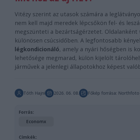
Vitézy szerint az utasok számára a leglátván
nem kell majd meredek lépcsőkön fel- és leszál
megszünteti a bezártságérzetet. Oldalanként
különösen csúcsidőben. A legfontosabb kénye
légkondicionáló
, amely a nyári hőségben is ko
lehetősége megmarad, külön kijelölt tárolóhely
járművek a jelenlegi állapotokhoz képest valób
Tóth Hajni
2026. 06. 08.
Főkép forrása: Northfoto
Forrás:
Economx
Címkék: