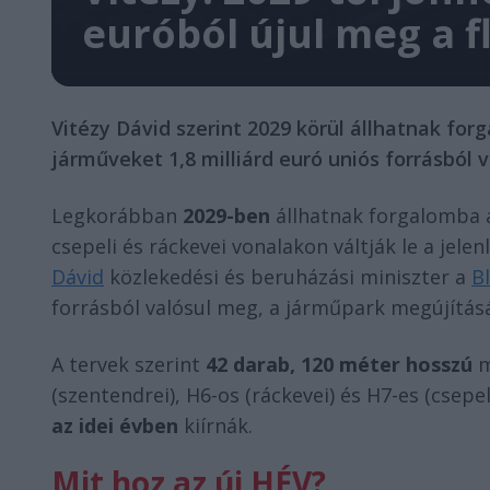
euróból újul meg a f
Vitézy Dávid szerint 2029 körül állhatnak fo
járműveket 1,8 milliárd euró uniós forrásból vá
Legkorábban
2029-ben
állhatnak forgalomba a
csepeli és ráckevei vonalakon váltják le a jelen
Dávid
közlekedési és beruházási miniszter a
B
forrásból valósul meg, a járműpark megújítá
A tervek szerint
42 darab, 120 méter hosszú
m
(szentendrei), H6-os (ráckevei) és H7-es (csep
az idei évben
kiírnák.
Mit hoz az új HÉV?