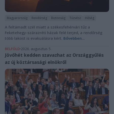
Magyarország
Rendőrség
Biztonság
Tűzvész
Hőség
A feltámadt szél miatt a székesfehérvári tűz a
Feketehegy-szárazréti házak felé terjed, a rendőrség
több lakost is evakuálásra kért.
Bővebben...
BELFÖLD
2026. augusztus 5.
Jövőhét kedden szavazhat az Országgyűlés
az új köztársasági elnökről