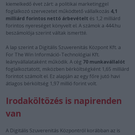
kiemelkedő évet zárt: a politikai marketinggel
foglalkozó szervezetet működtető vállalkozás
4,1
milliárd forintos nettó árbevételt
és 1,2 milliárd
forintos nyereséget könyvelt el. A számok a 444.hu
beszámolója szerint váltak ismertté.
A lap szerint a Digitális Szuverenitás Központ Kft. a
For The Win Információ-Technológiai Kft.
leányvállalataként működik. A cég
70 munkavállalót
foglalkoztatott, miközben bérköltségként 1,65 milliárd
forintot számolt el. Ez alapján az egy főre jutó havi
átlagos bérköltség 1,97 millió forint volt.
Irodaköltözés is napirenden
van
A Digitális Szuverenitás Központról korábban az is