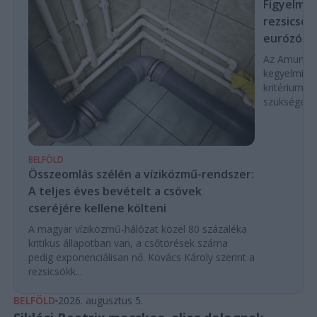
Figyelmez
rezsicsök
eurózóná
Az Amundi 
kegyelmi id
kritériumok
szükségese
BELFÖLD
Összeomlás szélén a víziközmű-rendszer:
A teljes éves bevételt a csövek
cseréjére kellene költeni
A magyar víziközmű-hálózat közel 80 százaléka
kritikus állapotban van, a csőtörések száma
pedig exponenciálisan nő. Kovács Károly szerint a
rezsicsökk...
BELFÖLD
2026. augusztus 5.