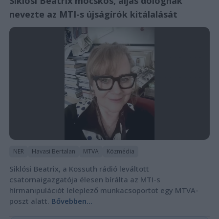
Siklósi Beatrix mocskos, aljas dolognak
nevezte az MTI-s újságírók kitálalását
NER
Havasi Bertalan
MTVA
Közmédia
Siklósi Beatrix, a Kossuth rádió leváltott
csatornaigazgatója élesen bírálta az MTI-s
hírmanipulációt leleplező munkacsoportot egy MTVA-
poszt alatt.
Bővebben...