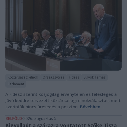
Köztársasági elnök
Országgyűlés
Fidesz
Sulyok Tamás
Parlament
A Fidesz szerint közjogilag érvénytelen és felesleges a
jövő keddre tervezett köztársasági elnökválasztás, mert
szerintük nincs üresedés a poszton.
Bővebben...
BELFÖLD
2026. augusztus 5.
Kigyulladt a szárazra vontatott Szőke Tisza