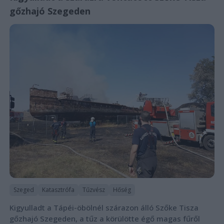
gőzhajó Szegeden
Szeged
Katasztrófa
Tűzvész
Hőség
Kigyulladt a Tápéi-öbölnél szárazon álló Szőke Tisza
gőzhajó Szegeden, a tűz a körülötte égő magas fűről