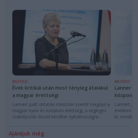
BELFÖLD
BELFÖLD
Évek kritikái után most tényleg átalakul
Lannert Ju
a magyar érettségi
központo
Lannert Judit oktatási miniszter szerint megújul a
Lannert Judi
magyar nyelv és irodalom érettségi, a végleges
években túl
szabályozás ősszel kerülhet nyilvánosságra.
ki, ennek m
Ajánljuk még