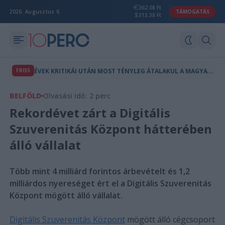
362.08 Ft
2026. Augusztus 6.
TÁMOGATÁS
313.38 Ft
É
VEK KRITIKÁI UTÁN MOST TÉNYLEG ÁTALAKUL A MAGYAR ÉRETTSÉGI
FRISS
BELFÖLD
Olvasási idő: 2 perc
Rekordévet zárt a Digitális
Szuverenitás Központ hátterében
álló vállalat
Több mint 4 milliárd forintos árbevételt és 1,2
milliárdos nyereséget ért el a Digitális Szuverenitás
Központ mögött álló vállalat.
Digitális Szuverenitás Központ
mögött álló cégcsoport