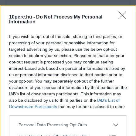
BELFÖLD
2026. augusztus 5.
10perc.hu -
Do Not Process My Personal
Ötven év után végre lecserélik a HÉV elavult
Information
kocsijait
If you wish to opt-out of the sale, sharing to third parties, or
processing of your personal or sensitive information for
targeted advertising by us, please use the below opt-out
section to confirm your selection. Please note that after your
opt-out request is processed you may continue seeing
interest-based ads based on personal information utilized by
us or personal information disclosed to third parties prior to
your opt-out. You may separately opt-out of the further
disclosure of your personal information by third parties on the
IAB’s list of downstream participants. This information may
also be disclosed by us to third parties on the
IAB’s List of
Downstream Participants
that may further disclose it to other
Budapest
Magyarország
Közlekedés
Vitézy Dávid
Vasút
third parties.
Vitézy Dávid miniszter bejelentette: 42 új, 120 méteres
Personal Data Processing Opt Outs
motorvonat áll forgalomba 2030-tól a H5-ös, H6-os és
H7-es HÉV-vonalakon.
Bővebben...