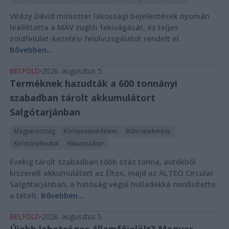
Vitézy Dávid miniszter lakossági bejelentések nyomán
leállíttatta a MÁV zuglói fakivágását, és teljes
zöldfelület-kezelési felülvizsgálatot rendelt el.
Bővebben...
BELFÖLD
2026. augusztus 5.
Terméknek hazudták a 600 tonnányi
szabadban tárolt akkumulátort
Salgótarjánban
Magyarország
Környezetvédelem
Bűncselekmény
Kormányhivatal
Akkumulátor
Évekig tárolt szabadban több száz tonna, autókból
kiszerelt akkumulátort az Éltex, majd az ALTEO Circular
Salgótarjánban, a hatóság végül hulladékká minősítette
a tételt.
Bővebben...
BELFÖLD
2026. augusztus 5.
Újabb lehetséges államfőjelölt? Magyar