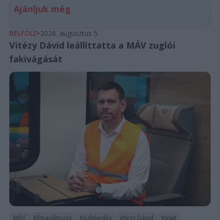
Ajánljuk még
BELFÖLD
2026. augusztus 5.
Vitézy Dávid leállíttatta a MÁV zuglói
fakivágását
MÁV
Klímaváltozás
Közlekedés
Vitézy Dávid
Vasút