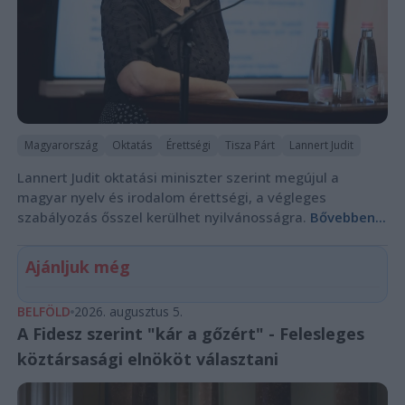
Magyarország
Oktatás
Érettségi
Tisza Párt
Lannert Judit
Lannert Judit oktatási miniszter szerint megújul a
magyar nyelv és irodalom érettségi, a végleges
szabályozás ősszel kerülhet nyilvánosságra.
Bővebben...
Ajánljuk még
BELFÖLD
2026. augusztus 5.
A Fidesz szerint "kár a gőzért" - Felesleges
köztársasági elnököt választani