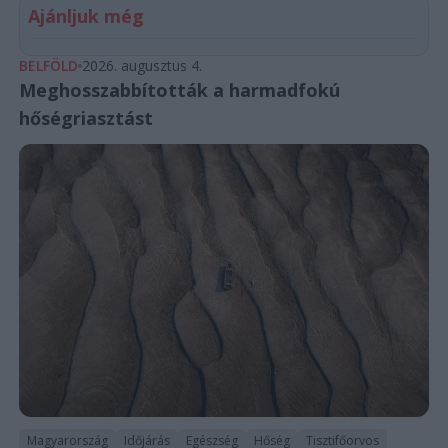
Ajánljuk még
BELFÖLD
2026. augusztus 4.
Meghosszabbították a harmadfokú
hőségriasztást
Magyarország
Időjárás
Egészség
Hőség
Tisztifőorvos