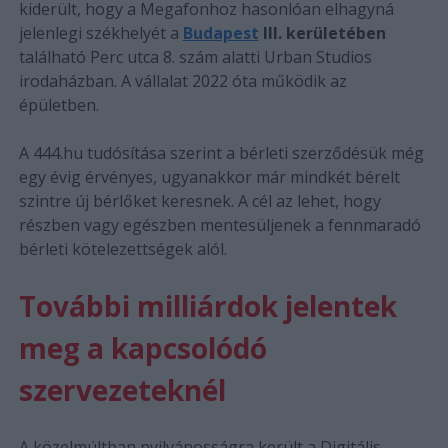
kiderült, hogy a Megafonhoz hasonlóan elhagyná
jelenlegi székhelyét a
Budapest
III. kerületében
található Perc utca 8. szám alatti Urban Studios
irodaházban. A vállalat 2022 óta működik az
épületben.
A 444.hu tudósítása szerint a bérleti szerződésük még
egy évig érvényes, ugyanakkor már mindkét bérelt
szintre új bérlőket keresnek. A cél az lehet, hogy
részben vagy egészben mentesüljenek a fennmaradó
bérleti kötelezettségek alól.
További milliárdok jelentek
meg a kapcsolódó
szervezeteknél
A közelmúltban nyilvánosságra került a Digitális