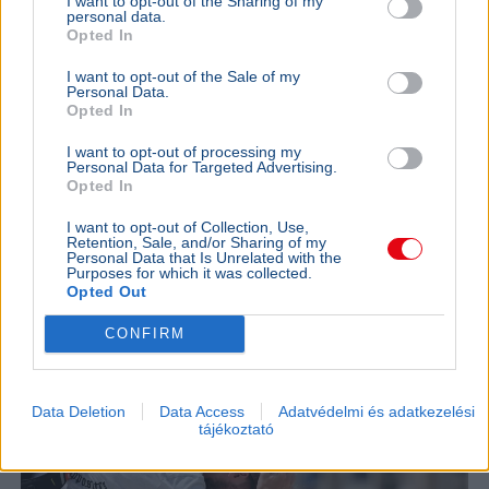
I want to opt-out of the Sharing of my
personal data.
Opted In
BELFÖLD
2026. augusztus 5.
Nem szakított Mészáros Lőrinc cégeivel a
I want to opt-out of the Sale of my
Personal Data.
közmédia új vezetése
Opted In
Magyar Péter
Mészáros Lőrinc
TV2
M1
Közmédia
I want to opt-out of processing my
Personal Data for Targeted Advertising.
A Media1 információi szerint a Duna Médiaszolgáltató a
Opted In
vezetőváltás után is szerződésben áll Mészáros Lőrinc
I want to opt-out of Collection, Use,
két üzleti érdekeltségével, a közmédia nem válaszol a
Retention, Sale, and/or Sharing of my
kérdésekre.
Bővebben...
Personal Data that Is Unrelated with the
Purposes for which it was collected.
Opted Out
BELFÖLD
2026. augusztus 5.
Csak átmeneti lesz a hétvégi enyhülés, jövő
CONFIRM
héten ismét 37-38 fok jöhet
Data Deletion
Data Access
Adatvédelmi és adatkezelési
tájékoztató