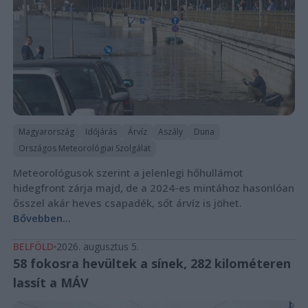
Magyarország
Időjárás
Árvíz
Aszály
Duna
Országos Meteorológiai Szolgálat
Meteorológusok szerint a jelenlegi hőhullámot
hidegfront zárja majd, de a 2024-es mintához hasonlóan
ősszel akár heves csapadék, sőt árvíz is jöhet.
Bővebben...
BELFÖLD
2026. augusztus 5.
58 fokosra hevültek a sínek, 282 kilométeren
lassít a MÁV