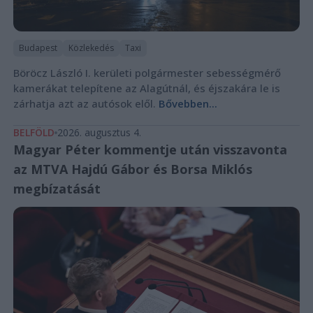
Budapest
Közlekedés
Taxi
Böröcz László I. kerületi polgármester sebességmérő
kamerákat telepítene az Alagútnál, és éjszakára le is
zárhatja azt az autósok elől.
Bővebben...
BELFÖLD
2026. augusztus 4.
Magyar Péter kommentje után visszavonta
az MTVA Hajdú Gábor és Borsa Miklós
megbízatását