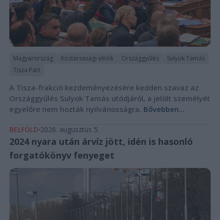
Magyarország
Köztársasági elnök
Országgyűlés
Sulyok Tamás
Tisza Párt
A Tisza-frakció kezdeményezésére kedden szavaz az
Országgyűlés Sulyok Tamás utódjáról, a jelölt személyét
egyelőre nem hozták nyilvánosságra.
Bővebben...
BELFÖLD
2026. augusztus 5.
2024 nyara után árvíz jött, idén is hasonló
forgatókönyv fenyeget