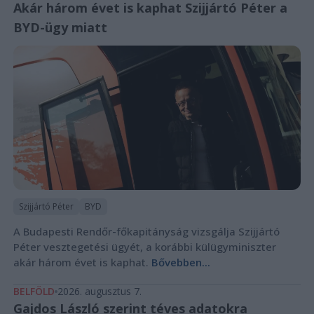
Akár három évet is kaphat Szijjártó Péter a
BYD-ügy miatt
Szijjártó Péter
BYD
A Budapesti Rendőr-főkapitányság vizsgálja Szijjártó
Péter vesztegetési ügyét, a korábbi külügyminiszter
akár három évet is kaphat.
Bővebben...
BELFÖLD
2026. augusztus 7.
Gajdos László szerint téves adatokra