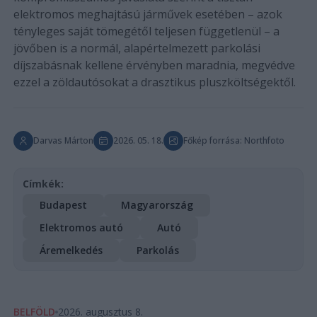
elektromos meghajtású járművek esetében – azok
tényleges saját tömegétől teljesen függetlenül – a
jövőben is a normál, alapértelmezett parkolási
díjszabásnak kellene érvényben maradnia, megvédve
ezzel a zöldautósokat a drasztikus pluszköltségektől.
Darvas Márton
2026. 05. 18.
Főkép forrása: Northfoto
Címkék:
Budapest
Magyarország
Elektromos autó
Autó
Áremelkedés
Parkolás
BELFÖLD
2026. augusztus 8.