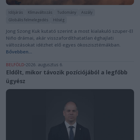
Időjárás
Klímaváltozás
Tudomány
Aszály
Globális felmelegedés
Hőség
Jong Szong Kuk kutató szerint a most kialakuló szuper-El
Niño drámai, akár visszafordíthatatlan éghajlati
változásokat idézhet elő egyes ökoszisztémákban.
Bővebben...
BELFÖLD
2026. augusztus 6.
Eldőlt, mikor távozik pozíciójából a legfőbb
ügyész