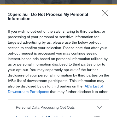
10perc.hu -
Do Not Process My Personal
Information
If you wish to opt-out of the sale, sharing to third parties, or
processing of your personal or sensitive information for
targeted advertising by us, please use the below opt-out
section to confirm your selection. Please note that after your
opt-out request is processed you may continue seeing
interest-based ads based on personal information utilized by
us or personal information disclosed to third parties prior to
your opt-out. You may separately opt-out of the further
disclosure of your personal information by third parties on the
IAB’s list of downstream participants. This information may
Magyar Péter
Köztársasági elnök
also be disclosed by us to third parties on the
IAB’s List of
Magyar Péter szerint nem lesz meglepetés a
Downstream Participants
that may further disclose it to other
köztársasági elnökjelöltek neveiben, a parlament
third parties.
kedden választ a három jelölt közül.
Bővebben...
Personal Data Processing Opt Outs
BELFÖLD
2026. augusztus 7.