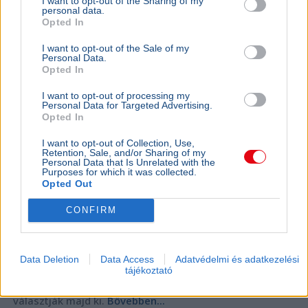
I want to opt-out of the Sharing of my
Online felületen várják a javaslatokat a
personal data.
közmédia megújításához
Opted In
I want to opt-out of the Sale of my
Personal Data.
Opted In
I want to opt-out of processing my
Personal Data for Targeted Advertising.
Opted In
I want to opt-out of Collection, Use,
Retention, Sale, and/or Sharing of my
Personal Data that Is Unrelated with the
Purposes for which it was collected.
Opted Out
CONFIRM
Tarr Zoltán
Közmédia
Data Deletion
Data Access
Adatvédelmi és adatkezelési
Tarr Zoltán szerint zajlik a közmédia átvilágítása, a
tájékoztató
végleges vezetőt pedig nyílt, átlátható pályázaton
választják majd ki.
Bővebben...