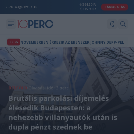
364.50 Ft
2026. Augusztus 10.
TÁMOGATÁS
315.99 Ft
FRISS
NOVEMBERBEN ÉRKEZIK AZ EBENEZER JOHNNY DEPP-PEL
BELFÖLD
Olvasási idő: 3 perc
Brutális parkolási díjemelés
élesedik Budapesten: a
nehezebb villanyautók után is
dupla pénzt szednek be