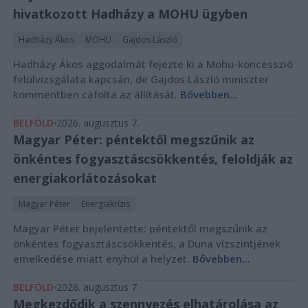
hivatkozott Hadházy a MOHU ügyben
Hadházy Ákos
MOHU
Gajdos László
Hadházy Ákos aggodalmát fejezte ki a Mohu-koncesszió
felülvizsgálata kapcsán, de Gajdos László miniszter
kommentben cáfolta az állítását.
Bővebben...
BELFÖLD
2026. augusztus 7.
Magyar Péter: péntektől megszűnik az
önkéntes fogyasztáscsökkentés, feloldják az
energiakorlátozásokat
Magyar Péter
Energiakrízis
Magyar Péter bejelentette: péntektől megszűnik az
önkéntes fogyasztáscsökkentés, a Duna vízszintjének
emelkedése miatt enyhül a helyzet.
Bővebben...
BELFÖLD
2026. augusztus 7.
Megkezdődik a szennyezés elhatárolása az