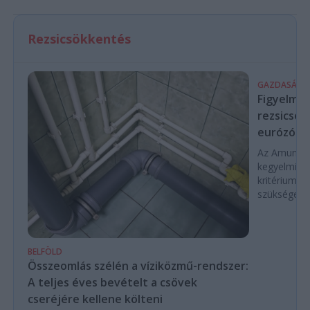
Rezsicsökkentés
GAZDASÁG
Figyelmez
rezsicsök
eurózóná
Az Amundi 
kegyelmi id
kritériumok
szükségese
BELFÖLD
Összeomlás szélén a víziközmű-rendszer:
A teljes éves bevételt a csövek
cseréjére kellene költeni