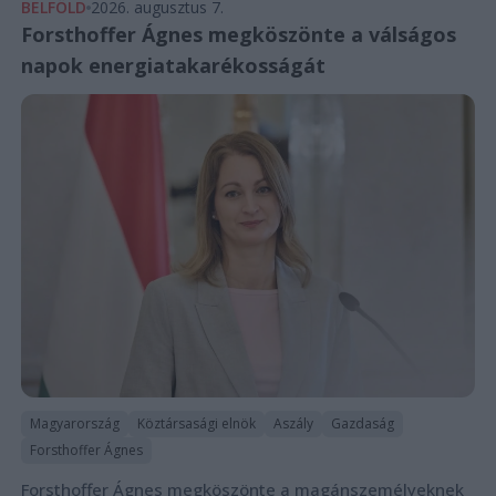
BELFÖLD
2026. augusztus 7.
Forsthoffer Ágnes megköszönte a válságos
napok energiatakarékosságát
Magyarország
Köztársasági elnök
Aszály
Gazdaság
Forsthoffer Ágnes
Forsthoffer Ágnes megköszönte a magánszemélyeknek