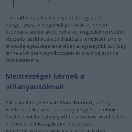
– mutattak rá a közleményben. Az egyesület
hangsúlyozta: a megemelt parkolási díj éppen
azokban a sűrűn lakott belvárosi negyedekben vetheti
vissza és lassíthatja a zöld autózás terjedését, ahol a
lakosság egészsége érdekében a legnagyobb szükség
lenne a károsanyag-kibocsátás és a szmog azonnali
csökkentésére.
Mentességet kérnek a
villanyautóknak
A kialakult helyzet miatt
Marsi Norbert
, a Magyar
Elektromobilitási és Technológiai Egyesület elnöke
hivatalos indítványt nyújtott be a fővárosi vezetés felé
a rendelet felülvizsgálatára. A szervezet
kompromisszumos javaslata szerint a tisztán