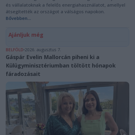
és vállalatoknak a felelős energiahasználatot, amellyel
átsegítették az országot a válságos napokon.
Bővebben...
Ajánljuk még
BELFÖLD
2026. augusztus 7.
Gáspár Evelin Mallorcán piheni ki a
Külügyminisztériumban töltött hónapok
fáradozásait