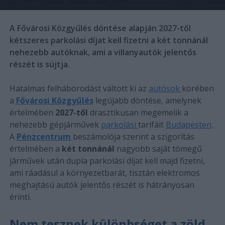
A Fővárosi Közgyűlés döntése alapján 2027-től
kétszeres parkolási díjat kell fizetni a két tonnánál
nehezebb autóknak, ami a villanyautók jelentős
részét is sújtja.
Hatalmas felháborodást váltott ki az
autósok
körében
a
Fővárosi Közgyűlés
legújabb döntése, amelynek
értelmében
2027-től
drasztikusan megemelik a
nehezebb gépjárművek
parkolási
tarifáit
Budapesten
.
A
Pénzcentrum
beszámolója szerint a szigorítás
értelmében a
két tonnánál
nagyobb saját tömegű
járművek után dupla parkolási díjat kell majd fizetni,
ami ráadásul a környezetbarát, tisztán elektromos
meghajtású autók jelentős részét is hátrányosan
érinti.
Nem tesznek különbséget a zöld