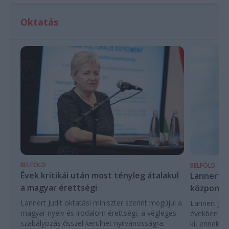
Oktatás
BELFÖLD
BELFÖLD
Évek kritikái után most tényleg átalakul
Lannert Ju
a magyar érettségi
központo
Lannert Judit oktatási miniszter szerint megújul a
Lannert Judi
magyar nyelv és irodalom érettségi, a végleges
években túl
szabályozás ősszel kerülhet nyilvánosságra.
ki, ennek m