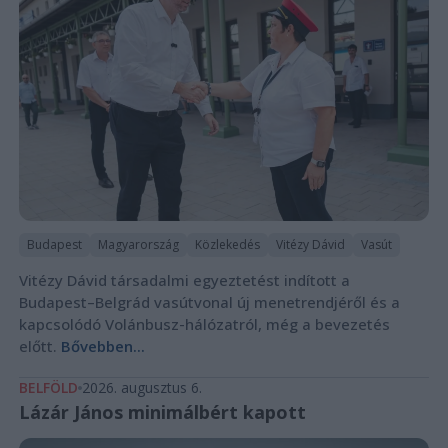
Budapest
Magyarország
Közlekedés
Vitézy Dávid
Vasút
Vitézy Dávid társadalmi egyeztetést indított a
Budapest–Belgrád vasútvonal új menetrendjéről és a
kapcsolódó Volánbusz-hálózatról, még a bevezetés
előtt.
Bővebben...
BELFÖLD
2026. augusztus 6.
Lázár János minimálbért kapott