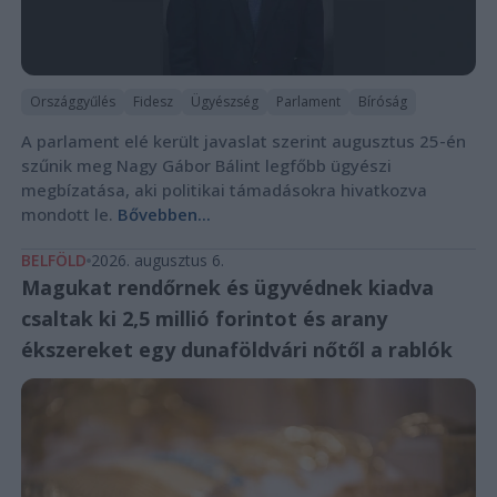
Országgyűlés
Fidesz
Ügyészség
Parlament
Bíróság
A parlament elé került javaslat szerint augusztus 25-én
szűnik meg Nagy Gábor Bálint legfőbb ügyészi
megbízatása, aki politikai támadásokra hivatkozva
mondott le.
Bővebben...
BELFÖLD
2026. augusztus 6.
Magukat rendőrnek és ügyvédnek kiadva
csaltak ki 2,5 millió forintot és arany
ékszereket egy dunaföldvári nőtől a rablók