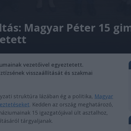
ltás: Magyar Péter 15 g
etett
umainak vezetőivel egyeztetett.
ztízsének visszaállítását és szakmai
zati struktúra lázában ég a politika,
Magyar
eztetéseket
. Kedden az ország meghatározó,
náziumainak 15 igazgatójával ült asztalhoz,
ításáról tárgyaljanak.