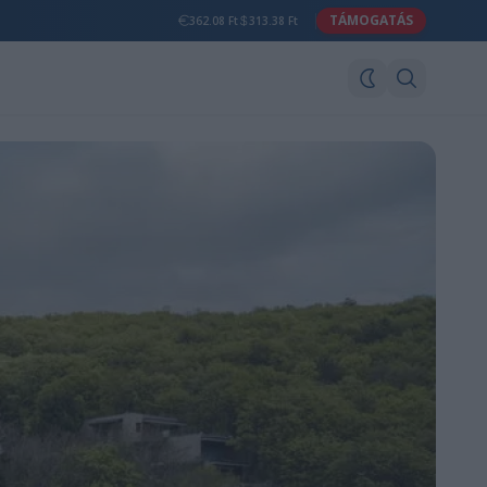
TÁMOGATÁS
362.08 Ft
313.38 Ft