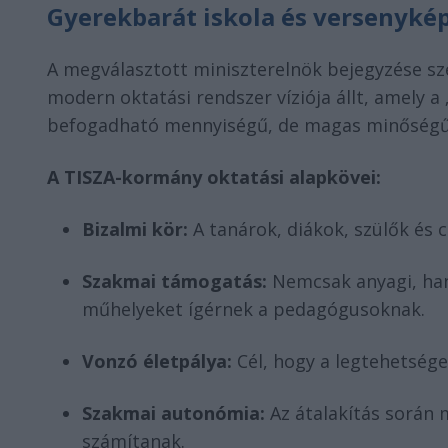
Gyerekbarát iskola és versenyké
A megválasztott miniszterelnök bejegyzése sz
modern oktatási rendszer víziója állt, amely a „
befogadható mennyiségű, de magas minőségű 
A TISZA-kormány oktatási alapkövei:
Bizalmi kör:
A tanárok, diákok, szülők és 
Szakmai támogatás:
Nemcsak anyagi, han
műhelyeket ígérnek a pedagógusoknak.
Vonzó életpálya:
Cél, hogy a legtehetséges
Szakmai autonómia:
Az átalakítás során
számítanak.