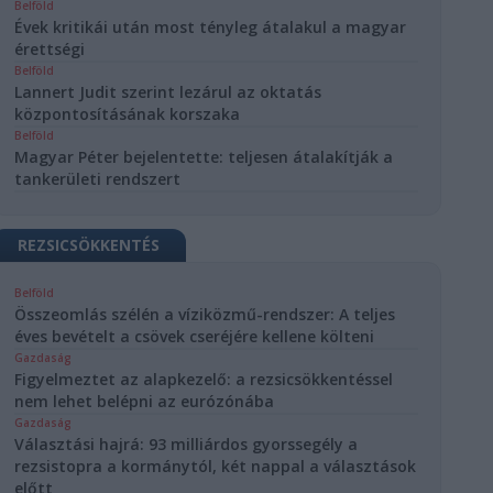
Belföld
Évek kritikái után most tényleg átalakul a magyar
érettségi
Belföld
Lannert Judit szerint lezárul az oktatás
központosításának korszaka
Belföld
Magyar Péter bejelentette: teljesen átalakítják a
tankerületi rendszert
REZSICSÖKKENTÉS
Belföld
Összeomlás szélén a víziközmű-rendszer: A teljes
éves bevételt a csövek cseréjére kellene költeni
Gazdaság
Figyelmeztet az alapkezelő: a rezsicsökkentéssel
nem lehet belépni az eurózónába
Gazdaság
Választási hajrá: 93 milliárdos gyorssegély a
rezsistopra a kormánytól, két nappal a választások
előtt