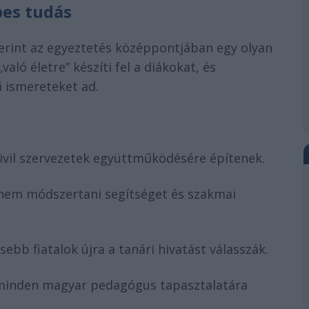
pes tudás
erint az egyeztetés középpontjában egy olyan
való életre” készíti fel a diákokat, és
ismereteket ad.
civil szervezetek együttműködésére építenek.
em módszertani segítséget és szakmai
ebb fiatalok újra a tanári hivatást válasszák.
 minden magyar pedagógus tapasztalatára