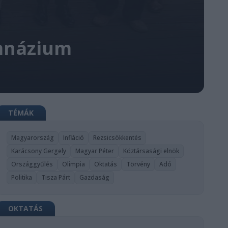
imnázium
TÉMÁK
Magyarország
Infláció
Rezsicsökkentés
Karácsony Gergely
Magyar Péter
Köztársasági elnök
Országgyűlés
Olimpia
Oktatás
Törvény
Adó
Politika
Tisza Párt
Gazdaság
OKTATÁS