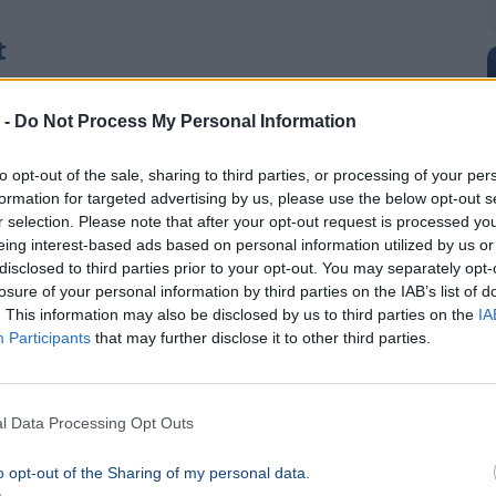
t
amelyben az ország „elitképzőinek” vezetői
 -
Do Not Process My Personal Information
orváth Péter
, a Nemzeti Pedagógus Kar
to opt-out of the sale, sharing to third parties, or processing of your per
formation for targeted advertising by us, please use the below opt-out s
nyeik (a teljesség igénye nélkül)
r selection. Please note that after your opt-out request is processed y
eing interest-based ads based on personal information utilized by us or
disclosed to third parties prior to your opt-out. You may separately opt-
nt Imre), Horváth Bálint (Piarista – Magyar
losure of your personal information by third parties on the IAB’s list of
 (Pannonhalma), Kézdy Edit (Deák téri
. This information may also be disclosed by us to third parties on the
IA
Participants
that may further disclose it to other third parties.
, Láng György (Radnóti), Fazekas Róbert
l Data Processing Opt Outs
o opt-out of the Sharing of my personal data.
Lovassy), Horváth Péter (Győr, Révai).