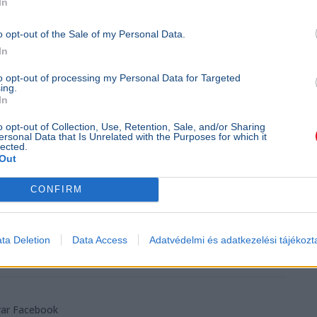
In
n), Kampós András (Eötvös), Korompay Bálint
o opt-out of the Sale of my Personal Data.
In
 Rakovszky Andorás (Veres Péter), Bene Tünde
to opt-out of processing my Personal Data for Targeted
ing.
In
yeztetések is tervben vannak.
o opt-out of Collection, Use, Retention, Sale, and/or Sharing
ersonal Data that Is Unrelated with the Purposes for which it
lected.
rmány megalakulása után már a
Out
a kiterjesztve folytatjuk.
CONFIRM
ta Deletion
Data Access
Adatvédelmi és adatkezelési tájékozt
yar Facebook