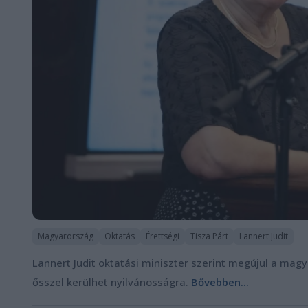
Magyarország
Oktatás
Érettségi
Tisza Párt
Lannert Judit
Lannert Judit oktatási miniszter szerint megújul a mag
ősszel kerülhet nyilvánosságra.
Bővebben...