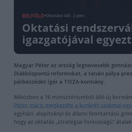
BELFÖLD
Olvasási idő: 2 perc
Oktatási rendszervá
igazgatójával egyezt
Magyar Péter az ország legnevesebb gimnázi
Diákközpontú reformokat, a tanári pálya pres
párbeszédet ígér a TISZA-kormány.
Miközben a 16 minisztériumból álló új kormány
Péter máris megkezdte a konkrét szakmai egy
egyházi, alapítványi és állami fenntartású gim
hogy az oktatás „stratégiai fontosságú” átalak