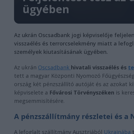
ügyében
Az ukrán Oscsadbank jogi képviselője feljelen
visszaélés és terrorcselekmény miatt a lefogl
személyek kiutasításának ügyében.
Az ukrán
Oscsadbank
hivatali visszaélés és
t
tett a magyar Központi Nyomozó Főügyészsé
ország két pénzszállító autóját és az azokat k
képviselete a
Fővárosi Törvényszéken
is kere
megsemmisítésére.
A pénzszállítmány részletei és a 
A lefoglalt szállítmány Ausztriából
Ukrajnába