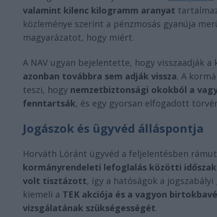
valamint kilenc kilogramm aranyat
tartalmaz
közleménye szerint a pénzmosás gyanúja merü
magyarázatot, hogy miért.
A NAV ugyan bejelentette, hogy visszaadják a 
azonban továbbra sem adják vissza
. A kormá
teszi, hogy
nemzetbiztonsági okokból a vagyon
fenntartsák
, és egy gyorsan elfogadott törvé
Jogászok és ügyvéd álláspontja
Horváth Lóránt ügyvéd a feljelentésben rámut
kormányrendeleti lefoglalás közötti idősza
volt tisztázott
, így a hatóságok a jogszabályi 
kiemeli a
TEK akciója és a vagyon birtokbav
vizsgálatának szükségességét
.