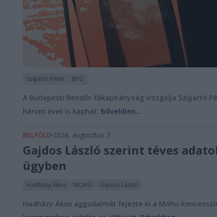
Szijjártó Péter
BYD
A Budapesti Rendőr-főkapitányság vizsgálja Szijjártó P
három évet is kaphat.
Bővebben...
BELFÖLD
2026. augusztus 7.
Gajdos László szerint téves ada
ügyben
Hadházy Ákos
MOHU
Gajdos László
Hadházy Ákos aggodalmát fejezte ki a Mohu-koncesszió 
kommentben cáfolta az állítását.
Bővebben...