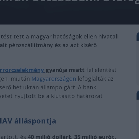
tést tett a magyar hatóságok ellen hivatali
alt pénzszállítmány és az azt kísérő
errorcselekmény
gyanúja miatt
feljelentést
gen, miután
Magyarországon
lefoglalták az
ísérő hét ukrán állampolgárt. A bank
setet nyújtott be a kiutasító határozat
NAV álláspontja
tartott, és
40 millió dollárt, 35 millió eurót,