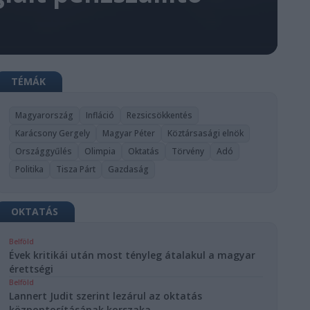
TÉMÁK
Magyarország
Infláció
Rezsicsökkentés
Karácsony Gergely
Magyar Péter
Köztársasági elnök
Országgyűlés
Olimpia
Oktatás
Törvény
Adó
Politika
Tisza Párt
Gazdaság
OKTATÁS
Belföld
Évek kritikái után most tényleg átalakul a magyar
érettségi
Belföld
Lannert Judit szerint lezárul az oktatás
központosításának korszaka