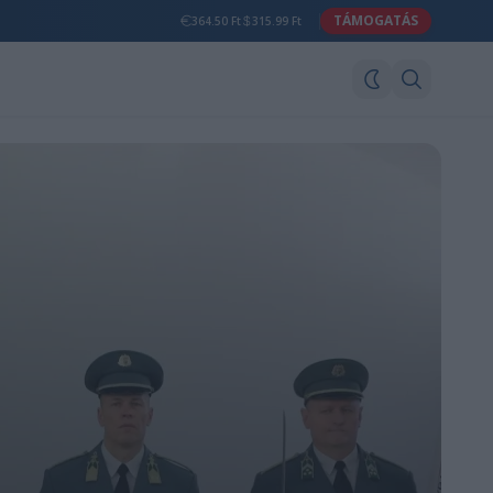
TÁMOGATÁS
364.50 Ft
315.99 Ft