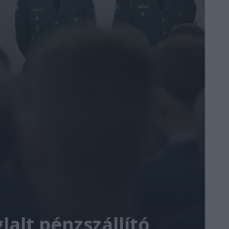
lalt pénzszállító