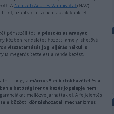
ott. A
Nemzeti Adó- és Vámhivatal
(NAV)
lt fel, azonban arra nem adtak konkrét
két pénzszállítót,
a pénzt és az aranyat
ny közben rendeletet hozott, amely lehetővé
 visszatartását jogi eljárás nélkül is
ny is megerősítette ezt a rendelkezést.
atott, hogy a
március 5-ei birtokbavétel és a
kban a hatósági rendelkezés jogalapja nem
garanciákat mellőzve járhattak el. A feljelentés
étele közötti döntéshozatali mechanizmus