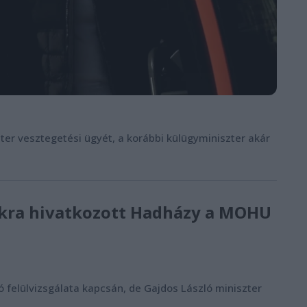
éter vesztegetési ügyét, a korábbi külügyminiszter akár
tokra hivatkozott Hadházy a MOHU
felülvizsgálata kapcsán, de Gajdos László miniszter