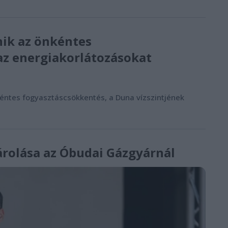
ik az önkéntes
az energiakorlátozásokat
éntes fogyasztáscsökkentés, a Duna vízszintjének
rolása az Óbudai Gázgyárnál