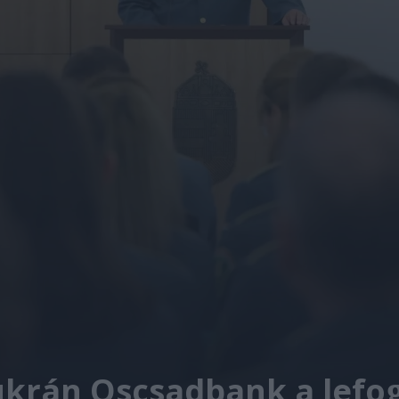
 ukrán Oscsadbank a lefog