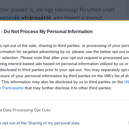
zter szavait is, aki egy lakossági fórumon utalt
jvezeték
elzárásától
, ami felveti a gyanút,
artását egy másik állam befolyásolására is
 -
Do Not Process My Personal Information
to opt-out of the sale, sharing to third parties, or processing of your per
kérdés tisztázásra vár
, köztük az, hogy milyen
formation for targeted advertising by us, please use the below opt-out s
ása, és hogy a hatósági döntések
r selection. Please note that after your opt-out request is processed y
eing interest-based ads based on personal information utilized by us or
ményekkel.
disclosed to third parties prior to your opt-out. You may separately opt-
losure of your personal information by third parties on the IAB’s list of
. This information may also be disclosed by us to third parties on the
IA
Participants
that may further disclose it to other third parties.
eti Adó- és Vámhivatal Facebook-oldala
l Data Processing Opt Outs
o opt-out of the Sharing of my personal data.