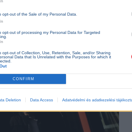
In
ég
Ukrajna
NAV
Terrortámadás
o opt-out of the Sale of my Personal Data.
In
to opt-out of processing my Personal Data for Targeted
ing.
In
rtó Péter a BYD-ügy miatt
o opt-out of Collection, Use, Retention, Sale, and/or Sharing
ersonal Data that Is Unrelated with the Purposes for which it
lected.
Out
CONFIRM
ta Deletion
Data Access
Adatvédelmi és adatkezelési tájékozt