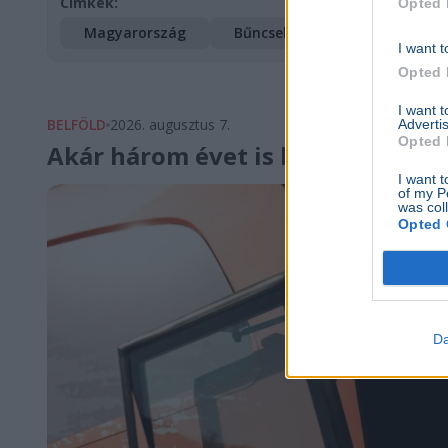
Címkék:
Opted 
Magyarország
Bűncselekmény
Rendőrs
I want t
Opted 
I want 
BELFÖLD
2026. augusztus 7.
Advertis
Opted 
Akár három évet is kaphat Szijjá
I want t
of my P
was col
Opted 
Da