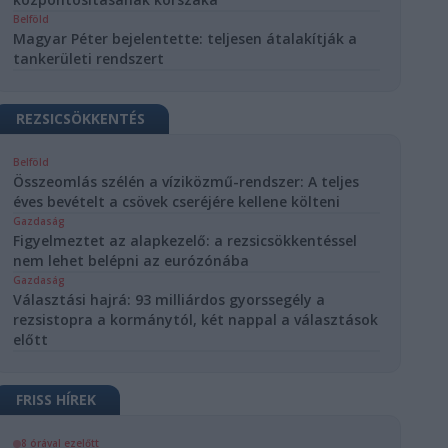
Belföld
Magyar Péter bejelentette: teljesen átalakítják a
tankerületi rendszert
REZSICSÖKKENTÉS
Belföld
Összeomlás szélén a víziközmű-rendszer: A teljes
éves bevételt a csövek cseréjére kellene költeni
Gazdaság
Figyelmeztet az alapkezelő: a rezsicsökkentéssel
nem lehet belépni az eurózónába
Gazdaság
Választási hajrá: 93 milliárdos gyorssegély a
rezsistopra a kormánytól, két nappal a választások
előtt
FRISS HÍREK
8 órával ezelőtt