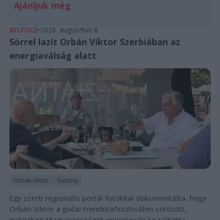
Ajánljuk még
BELFÖLD
2026. augusztus 8.
Sörrel lazít Orbán Viktor Szerbiában az
energiaválság alatt
Orbán Viktor
Szerbia
Egy szerb regionális portál fotókkal dokumentálta, hogy
Orbán Viktor a gučai trombitafesztiválon sörözött,
miközben Magyarországot energiaválság sújtotta.