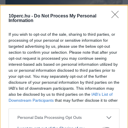
10perc.hu -
Do Not Process My Personal
Information
If you wish to opt-out of the sale, sharing to third parties, or
processing of your personal or sensitive information for
Magyarország
Időjárás
Aszály
Hőség
targeted advertising by us, please use the below opt-out
section to confirm your selection. Please note that after your
Jövő hét közepén, augusztus 18-19. környékén érkezhet
opt-out request is processed you may continue seeing
az országos csapadék, addig azonban tovább tart a
interest-based ads based on personal information utilized by
rendkívüli hőség Magyarországon.
Bővebben...
us or personal information disclosed to third parties prior to
your opt-out. You may separately opt-out of the further
BELFÖLD
2026. augusztus 10.
disclosure of your personal information by third parties on the
Vizsgálat nélkül írt fel nyugtatót az orvos –
IAB’s list of downstream participants. This information may
also be disclosed by us to third parties on the
IAB’s List of
10 ezer forintért receptenként
Downstream Participants
that may further disclose it to other
third parties.
Personal Data Processing Opt Outs