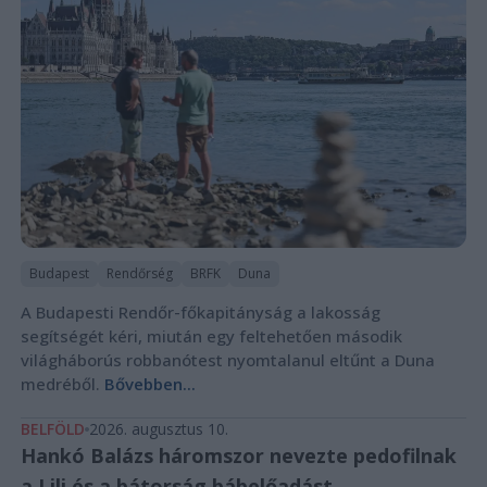
Budapest
Rendőrség
BRFK
Duna
A Budapesti Rendőr-főkapitányság a lakosság
segítségét kéri, miután egy feltehetően második
világháborús robbanótest nyomtalanul eltűnt a Duna
medréből.
Bővebben...
BELFÖLD
2026. augusztus 10.
Hankó Balázs háromszor nevezte pedofilnak
a Lili és a bátorság bábelőadást