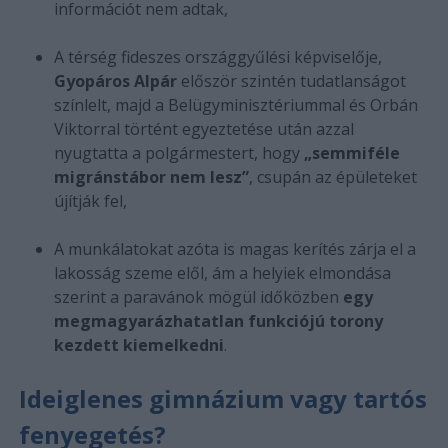
információt nem adtak,
A térség fideszes országgyűlési képviselője,
Gyopáros Alpár
először szintén tudatlanságot
színlelt, majd a Belügyminisztériummal és Orbán
Viktorral történt egyeztetése után azzal
nyugtatta a polgármestert, hogy
„semmiféle
migránstábor nem lesz”
, csupán az épületeket
újítják fel,
A munkálatokat azóta is magas kerítés zárja el a
lakosság szeme elől, ám a helyiek elmondása
szerint a paravánok mögül időközben
egy
megmagyarázhatatlan funkciójú torony
kezdett kiemelkedni
.
Ideiglenes gimnázium vagy tartós
fenyegetés?