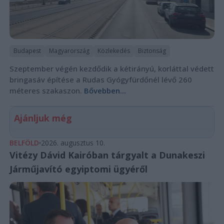
Budapest
Magyarország
Közlekedés
Biztonság
Szeptember végén kezdődik a kétirányú, korláttal védett
bringasáv építése a Rudas Gyógyfürdőnél lévő 260
méteres szakaszon.
Bővebben...
Ajánljuk még
BELFÖLD
2026. augusztus 10.
Vitézy Dávid Kairóban tárgyalt a Dunakeszi
Járműjavító egyiptomi ügyéről