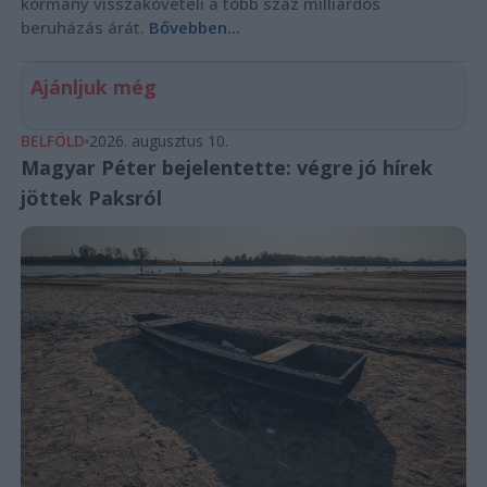
kormány visszaköveteli a több száz milliárdos
beruházás árát.
Bővebben...
Ajánljuk még
BELFÖLD
2026. augusztus 10.
Magyar Péter bejelentette: végre jó hírek
jöttek Paksról