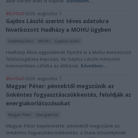
akár három évet is kaphat.
Bővebben...
BELFÖLD
2026. augusztus 7.
Gajdos László szerint téves adatokra
hivatkozott Hadházy a MOHU ügyben
Hadházy Ákos
MOHU
Gajdos László
Hadházy Ákos aggodalmát fejezte ki a Mohu-koncesszió
felülvizsgálata kapcsán, de Gajdos László miniszter
kommentben cáfolta az állítását.
Bővebben...
BELFÖLD
2026. augusztus 7.
Magyar Péter: péntektől megszűnik az
önkéntes fogyasztáscsökkentés, feloldják az
energiakorlátozásokat
Magyar Péter
Energiakrízis
Magyar Péter bejelentette: péntektől megszűnik az
önkéntes fogyasztáscsökkentés, a Duna vízszintjének