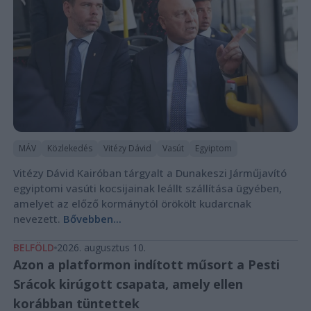
MÁV
Közlekedés
Vitézy Dávid
Vasút
Egyiptom
Vitézy Dávid Kairóban tárgyalt a Dunakeszi Járműjavító
egyiptomi vasúti kocsijainak leállt szállítása ügyében,
amelyet az előző kormánytól örökölt kudarcnak
nevezett.
Bővebben...
BELFÖLD
2026. augusztus 10.
Azon a platformon indított műsort a Pesti
Srácok kirúgott csapata, amely ellen
korábban tüntettek