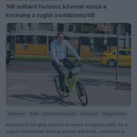
300 milliárd forintot követel vissza a
kormány a zuglói irodabiznisztől
Budapest
Bank
Karácsony Gergely
Korrupció
Magyar Péter
Karácsony Gergely szerint az lenne a legrosszabb, ha a
zuglói irodaházak évekig üresen állnának, miközben a