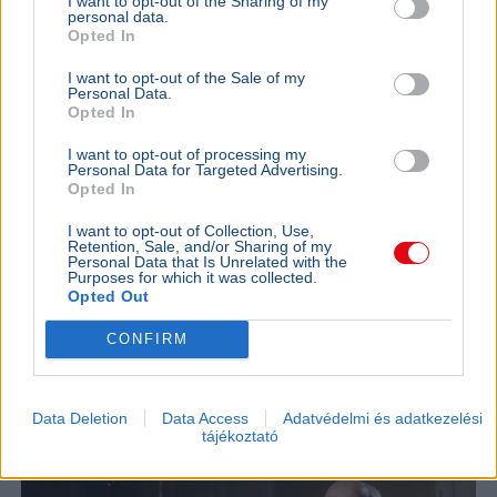
I want to opt-out of the Sharing of my
personal data.
Opted In
I want to opt-out of the Sale of my
Personal Data.
Opted In
I want to opt-out of processing my
Personal Data for Targeted Advertising.
Opted In
I want to opt-out of Collection, Use,
Egészségügy
Bűncselekmény
Ügyészség
Győr
Kórház
Retention, Sale, and/or Sharing of my
Personal Data that Is Unrelated with the
A Győr-Moson-Sopron Vármegyei Főügyészség vádat
Purposes for which it was collected.
emelt egy kapuvári pszichiáter ellen, aki vizsgálat nélkül,
Opted Out
pénzért állított ki recepteket.
Bővebben...
CONFIRM
BELFÖLD
2026. augusztus 10.
Most már szinte biztosan Baka András lesz
Data Deletion
Data Access
Adatvédelmi és adatkezelési
az új köztársasági elnök
tájékoztató