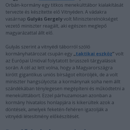
Orbán-kormány egy titkos menekülttábor kialakítását
tervezte és készítette elő Vitnyéden. A vádakra
vasárnap
Gulyás Gergely
volt Miniszterelnökséget
vezető miniszter reagált, aki egészen meglepő
magyarázattal állt elő.
Gulyás szerint a vitnyédi táborról szóló
kormányhatározat csupán egy
„
taktikai eszköz
”
volt
az Európai Unióval folytatott brüsszeli tárgyalások
során. A cél az lett volna, hogy a Magyarországra
kirótt gigantikus uniós bírságot eltöröljék, de a volt
miniszter hangsúlyozta: a kormánynak soha nem állt
szándékában ténylegesen megépíteni és működtetni a
menekülttábort. Ezzel párhuzamosan azonban a
kormány hivatalos honlapjára is kikerültek azok a
döntések, amelyek feketén-fehéren igazolják a
vitnyédi létesítmény előkészítését.