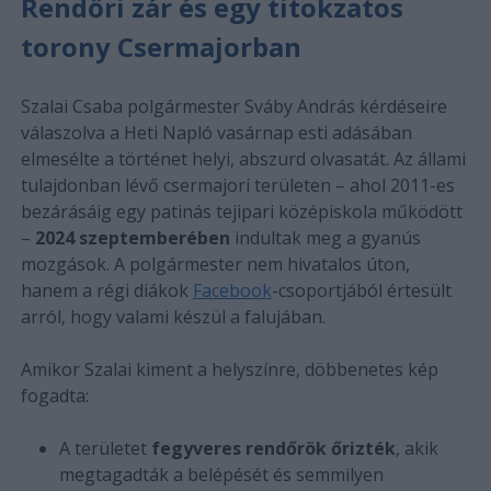
Rendőri zár és egy titokzatos
torony Csermajorban
Szalai Csaba polgármester Sváby András kérdéseire
válaszolva a Heti Napló vasárnap esti adásában
elmesélte a történet helyi, abszurd olvasatát. Az állami
tulajdonban lévő csermajori területen – ahol 2011-es
bezárásáig egy patinás tejipari középiskola működött
–
2024 szeptemberében
indultak meg a gyanús
mozgások. A polgármester nem hivatalos úton,
hanem a régi diákok
Facebook
-csoportjából értesült
arról, hogy valami készül a falujában.
Amikor Szalai kiment a helyszínre, döbbenetes kép
fogadta:
A területet
fegyveres rendőrök őrizték
, akik
megtagadták a belépését és semmilyen