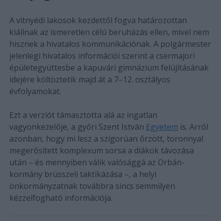
A vitnyédi lakosok kezdettől fogva határozottan
kiállnak az ismeretlen célú beruházás ellen, mivel nem
hisznek a hivatalos kommunikációnak. A polgármester
jelenlegi hivatalos információi szerint a csermajori
épületegyüttesbe a kapuvári gimnázium felújításának
idejére költöztetik majd át a 7–12. osztályos
évfolyamokat.
Ezt a verziót támasztotta alá az ingatlan
vagyonkezelője, a győri Szent István
Egyetem
is. Arról
azonban, hogy mi lesz a szigorúan őrzött, toronnyal
megerősített komplexum sorsa a diákok távozása
után – és mennyiben válik valósággá az Orbán-
kormány brüsszeli taktikázása –, a helyi
önkormányzatnak továbbra sincs semmilyen
kézzelfogható információja.