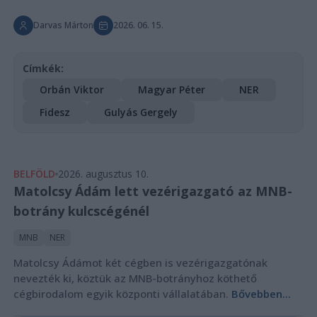
Darvas Márton
2026. 06. 15.
Címkék:
Orbán Viktor
Magyar Péter
NER
Fidesz
Gulyás Gergely
BELFÖLD
2026. augusztus 10.
Matolcsy Ádám lett vezérigazgató az MNB-
botrány kulcscégénél
MNB
NER
Matolcsy Ádámot két cégben is vezérigazgatónak
nevezték ki, köztük az MNB-botrányhoz köthető
cégbirodalom egyik központi vállalatában.
Bővebben...