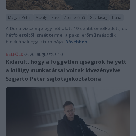
Magyar Péter
Aszály
Paks
Atomerőmű
Gazdaság
Duna
A Duna vízszintje egy hét alatt 19 centit emelkedett, és
hétfő estétől ismét termel a paksi erőmű második
blokkjának egyik turbinája.
Bővebben...
BELFÖLD
2026. augusztus 10.
Kiderült, hogy a független újságírók helyett
a külügy munkatársai voltak kivezényelve
Szijjártó Péter sajtótájékoztatóira