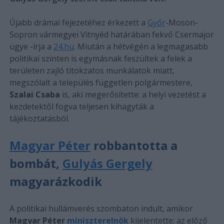
Újabb drámai fejezetéhez érkezett a
Győr
-Moson-
Sopron vármegyei Vitnyéd határában fekvő Csermajor
ügye -írja a
24.hu
. Miután a hétvégén a legmagasabb
politikai szinten is egymásnak feszültek a felek a
területen zajló titokzatos munkálatok miatt,
megszólalt a település független polgármestere,
Szalai Csaba
is, aki megerősítette: a helyi vezetést a
kezdetektől fogva teljesen kihagyták a
tájékoztatásból.
Magyar Péter
robbantotta a
bombát,
Gulyás Gergely
magyarázkodik
A politikai hullámverés szombaton indult, amikor
Magyar Péter
miniszterelnök
kijelentette: az előző