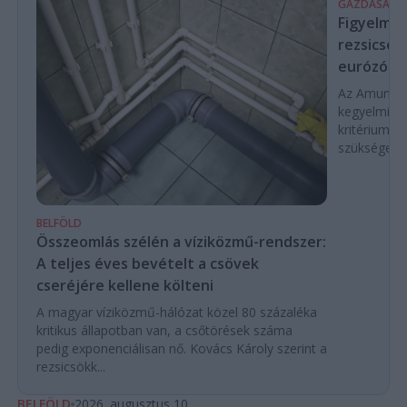
GAZDASÁG
Figyelmez
rezsicsök
eurózóná
Az Amundi 
kegyelmi id
kritériumok
szükségese
BELFÖLD
Összeomlás szélén a víziközmű-rendszer:
A teljes éves bevételt a csövek
cseréjére kellene költeni
A magyar víziközmű-hálózat közel 80 százaléka
kritikus állapotban van, a csőtörések száma
pedig exponenciálisan nő. Kovács Károly szerint a
rezsicsökk...
BELFÖLD
2026. augusztus 10.