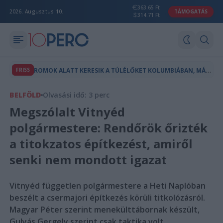
363.65 Ft
2026. Augusztus 10.
TÁMOGATÁS
314.71 Ft
R
OMOK ALATT KERESIK A TÚLÉLŐKET KOLUMBIÁBAN, MÁR 111 A HALOTTAK SZÁMA
FRISS
BELFÖLD
Olvasási idő: 3 perc
Megszólalt Vitnyéd
polgármestere: Rendőrök őrizték
a titokzatos építkezést, amiről
senki nem mondott igazat
Vitnyéd független polgármestere a Heti Naplóban
beszélt a csermajori építkezés körüli titkolózásról.
Magyar Péter szerint menekülttábornak készült,
Gulyás Gergely szerint csak taktika volt.