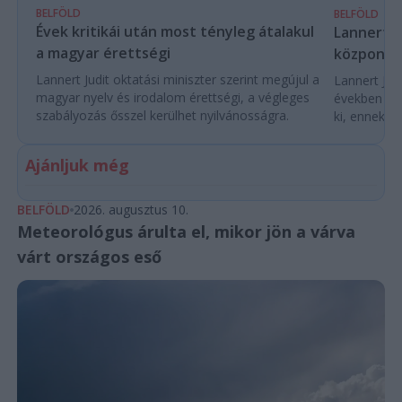
BELFÖLD
BELFÖLD
Évek kritikái után most tényleg átalakul
Lannert Ju
a magyar érettségi
központo
Lannert Judit oktatási miniszter szerint megújul a
Lannert Judi
magyar nyelv és irodalom érettségi, a végleges
években túl
szabályozás ősszel kerülhet nyilvánosságra.
ki, ennek m
Ajánljuk még
BELFÖLD
2026. augusztus 10.
Meteorológus árulta el, mikor jön a várva
várt országos eső