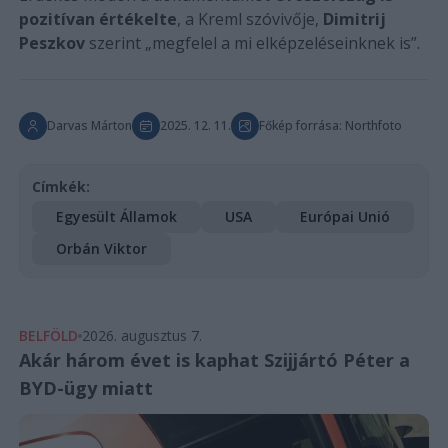
pozitívan értékelte
, a Kreml szóvivője,
Dimitrij
Peszkov
szerint „megfelel a mi elképzeléseinknek is”.
Darvas Márton
2025. 12. 11.
Főkép forrása: Northfoto
Címkék:
Egyesült Államok
USA
Európai Unió
Orbán Viktor
BELFÖLD
2026. augusztus 7.
Akár három évet is kaphat Szijjártó Péter a
BYD-ügy miatt