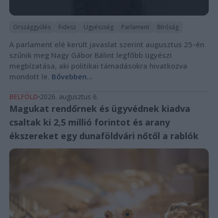
Országgyűlés
Fidesz
Ügyészség
Parlament
Bíróság
A parlament elé került javaslat szerint augusztus 25-én
szűnik meg Nagy Gábor Bálint legfőbb ügyészi
megbízatása, aki politikai támadásokra hivatkozva
mondott le.
Bővebben...
BELFÖLD
2026. augusztus 6.
Magukat rendőrnek és ügyvédnek kiadva
csaltak ki 2,5 millió forintot és arany
ékszereket egy dunaföldvári nőtől a rablók