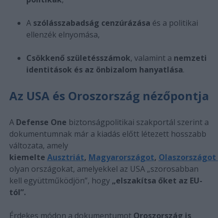
A
szólásszabadság cenzúrázása
és a politikai
ellenzék elnyomása,
Csökkenő születésszámok
, valamint a
nemzeti
identitások és az önbizalom hanyatlása
.
Az USA és Oroszország nézőpontja
A
Defense One
biztonságpolitikai szakportál szerint a
dokumentumnak már a kiadás előtt létezett hosszabb
változata, amely
kiemelte
Ausztriát
,
Magyarországot
,
Olaszországot
olyan országokat, amelyekkel az USA „szorosabban
kell együttműködjön”, hogy
„elszakítsa őket az EU-
tól”.
Érdekes módon a dokumentumot
Oroszország is