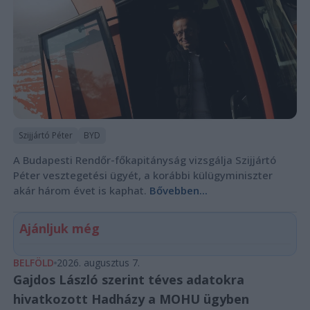
Szijjártó Péter
BYD
A Budapesti Rendőr-főkapitányság vizsgálja Szijjártó
Péter vesztegetési ügyét, a korábbi külügyminiszter
akár három évet is kaphat.
Bővebben...
Ajánljuk még
BELFÖLD
2026. augusztus 7.
Gajdos László szerint téves adatokra
hivatkozott Hadházy a MOHU ügyben