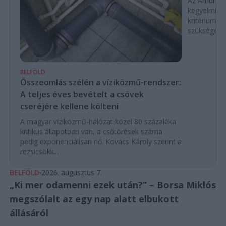
Az Amundi 
kegyelmi id
kritériumok
szükségese
BELFÖLD
Összeomlás szélén a víziközmű-rendszer:
A teljes éves bevételt a csövek
cseréjére kellene költeni
A magyar víziközmű-hálózat közel 80 százaléka
kritikus állapotban van, a csőtörések száma
pedig exponenciálisan nő. Kovács Károly szerint a
rezsicsökk...
BELFÖLD
2026. augusztus 7.
„Ki mer odamenni ezek után?” – Borsa Miklós
megszólalt az egy nap alatt elbukott
állásáról