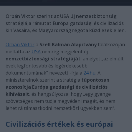
Orbán Viktor szerint az USA új nemzetbiztonsági
stratégiája rámutat Európa gazdasági és civilizációs
kihívásaira, és Magyarország régóta küzd ezek ellen.
Orbán Viktor
a
Széll Kálmán Alapítvány
találkozóján
méltatta az
USA
nemrég megjelent új
nemzetbiztonsági stratégiáját
, amelyet „az elmúlt
évek legfontosabb és legérdekesebb
dokumentumának” nevezett -írja a
24.hu
. A
miniszterelnök szerint a stratégia
tűpontosan
azonosítja Európa gazdasági és civilizációs
kihívásait
, és hangsúlyozza, hogy „egy gyenge
szövetséges nem tudja megvédeni magát, és nem
lehet rá támaszkodni nemzetközi ügyekben sem”.
Civilizációs értékek és európai