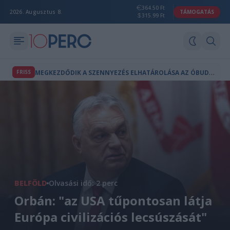
364.50 Ft
2026. Augusztus 8.
TÁMOGATÁS
315.99 Ft
M
EGKEZDŐDIK A SZENNYEZÉS ELHATÁROLÁSA AZ ÓBUDAI GÁZGYÁRNÁL
FRISS
BELFÖLD
Olvasási idő: 2 perc
Orbán: "az USA tűpontosan látja
Európa civilizációs lecsúszását"