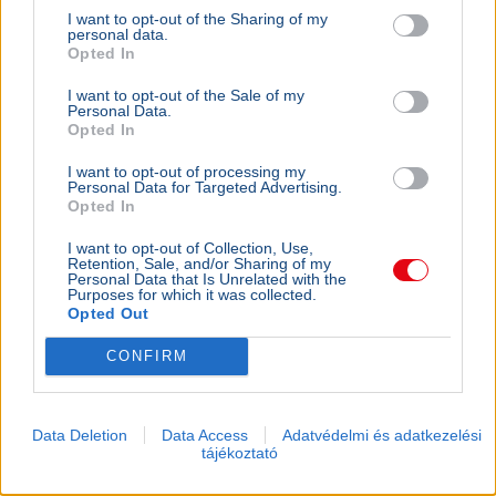
I want to opt-out of the Sharing of my
personal data.
Opted In
I want to opt-out of the Sale of my
Personal Data.
Opted In
I want to opt-out of processing my
Personal Data for Targeted Advertising.
Opted In
Budapest
Magyarország
Közlekedés
Vitézy Dávid
Vasút
I want to opt-out of Collection, Use,
Retention, Sale, and/or Sharing of my
Vitézy Dávid társadalmi egyeztetést indított a
Personal Data that Is Unrelated with the
Budapest–Belgrád vasútvonal új menetrendjéről és a
Purposes for which it was collected.
Opted Out
kapcsolódó Volánbusz-hálózatról, még a bevezetés
előtt.
Bővebben...
CONFIRM
Ajánljuk még
Data Deletion
Data Access
Adatvédelmi és adatkezelési
tájékoztató
BELFÖLD
2026. augusztus 6.
Lázár János minimálbért kapott