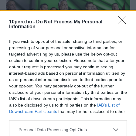
10perc.hu -
Do Not Process My Personal
Information
If you wish to opt-out of the sale, sharing to third parties, or
processing of your personal or sensitive information for
Magyarország
Brüsszel
NER
Fidesz
Üzlet
targeted advertising by us, please use the below opt-out
Az Orbán-kormány 7,2 milliárd forintért vásárolt volna
section to confirm your selection. Please note that after your
luxusingatlant Brüsszelben, ahol fine dining étteremet is
opt-out request is processed you may continue seeing
nyitottak volna. Az üzlet végül meghiúsult.
Bővebben...
interest-based ads based on personal information utilized by
us or personal information disclosed to third parties prior to
BELFÖLD
2026. augusztus 7.
your opt-out. You may separately opt-out of the further
Most első ízben szólhatnak bele az utasok a
disclosure of your personal information by third parties on the
IAB’s list of downstream participants. This information may
Belgrád-vonal menetrendjébe
also be disclosed by us to third parties on the
IAB’s List of
Downstream Participants
that may further disclose it to other
third parties.
Personal Data Processing Opt Outs