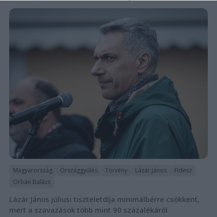
Magyarország
Országgyűlés
Törvény
Lázár János
Fidesz
Orbán Balázs
Lázár János júliusi tiszteletdíja minimálbérre csökkent,
mert a szavazások több mint 90 százalékáról