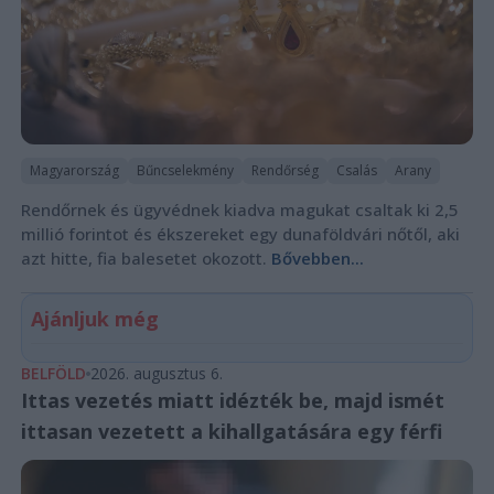
Magyarország
Bűncselekmény
Rendőrség
Csalás
Arany
Rendőrnek és ügyvédnek kiadva magukat csaltak ki 2,5
millió forintot és ékszereket egy dunaföldvári nőtől, aki
azt hitte, fia balesetet okozott.
Bővebben...
Ajánljuk még
BELFÖLD
2026. augusztus 6.
Ittas vezetés miatt idézték be, majd ismét
ittasan vezetett a kihallgatására egy férfi