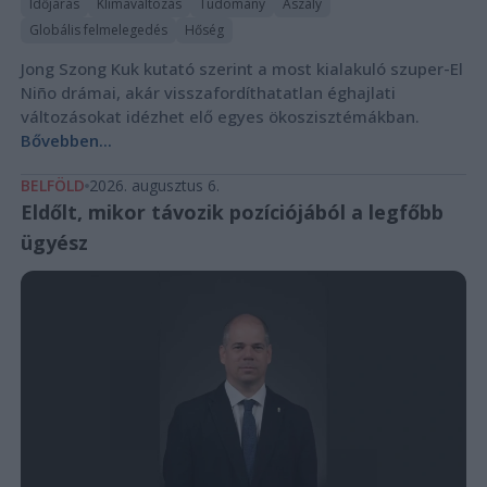
Időjárás
Klímaváltozás
Tudomány
Aszály
Globális felmelegedés
Hőség
Jong Szong Kuk kutató szerint a most kialakuló szuper-El
Niño drámai, akár visszafordíthatatlan éghajlati
változásokat idézhet elő egyes ökoszisztémákban.
Bővebben...
BELFÖLD
2026. augusztus 6.
Eldőlt, mikor távozik pozíciójából a legfőbb
ügyész