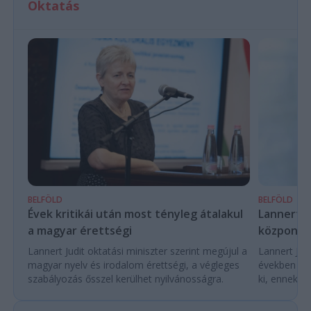
Oktatás
BELFÖLD
BELFÖLD
Évek kritikái után most tényleg átalakul
Lannert Ju
a magyar érettségi
központo
Lannert Judit oktatási miniszter szerint megújul a
Lannert Judi
magyar nyelv és irodalom érettségi, a végleges
években túl
szabályozás ősszel kerülhet nyilvánosságra.
ki, ennek m