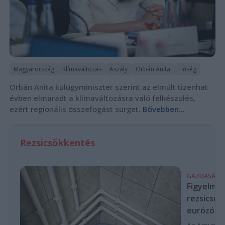
Magyarország
Klímaváltozás
Aszály
Orbán Anita
Hőség
Orbán Anita külügyminiszter szerint az elmúlt tizenhat
évben elmaradt a klímaváltozásra való felkészülés,
ezért regionális összefogást sürget.
Bővebben...
Rezsicsökkentés
GAZDASÁG
Figyelmez
rezsicsök
eurózóná