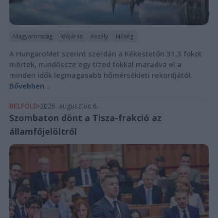
Magyarország
Időjárás
Aszály
Hőség
A HungaroMet szerint szerdán a Kékestetőn 31,3 fokot
mértek, mindössze egy tized fokkal maradva el a
minden idők legmagasabb hőmérsékleti rekordjától.
Bővebben...
BELFÖLD
2026. augusztus 6.
Szombaton dönt a Tisza-frakció az
államfőjelöltről