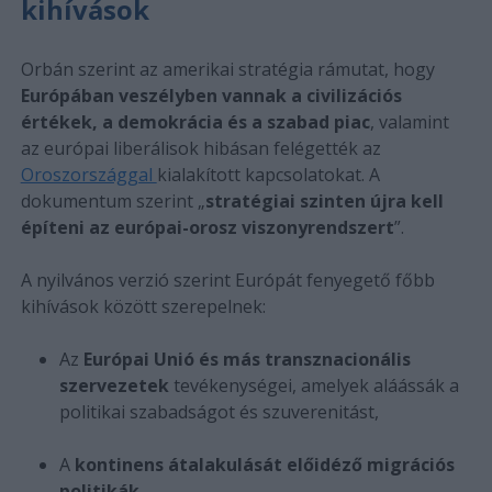
kihívások
Orbán szerint az amerikai stratégia rámutat, hogy
Európában veszélyben vannak a civilizációs
értékek, a demokrácia és a szabad piac
, valamint
az európai liberálisok hibásan felégették az
Oroszországgal
kialakított kapcsolatokat. A
dokumentum szerint „
stratégiai szinten újra kell
építeni az európai-orosz viszonyrendszert
”.
A nyilvános verzió szerint Európát fenyegető főbb
kihívások között szerepelnek:
Az
Európai Unió és más transznacionális
szervezetek
tevékenységei, amelyek aláássák a
politikai szabadságot és szuverenitást,
A
kontinens átalakulását előidéző migrációs
politikák
,