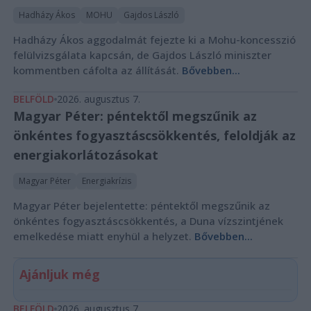
Hadházy Ákos
MOHU
Gajdos László
Hadházy Ákos aggodalmát fejezte ki a Mohu-koncesszió
felülvizsgálata kapcsán, de Gajdos László miniszter
kommentben cáfolta az állítását.
Bővebben...
BELFÖLD
2026. augusztus 7.
Magyar Péter: péntektől megszűnik az
önkéntes fogyasztáscsökkentés, feloldják az
energiakorlátozásokat
Magyar Péter
Energiakrízis
Magyar Péter bejelentette: péntektől megszűnik az
önkéntes fogyasztáscsökkentés, a Duna vízszintjének
emelkedése miatt enyhül a helyzet.
Bővebben...
Ajánljuk még
BELFÖLD
2026. augusztus 7.