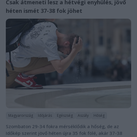
Csak átmeneti lesz a hétvégi enyhülés, jövő
héten ismét 37-38 fok jöhet
Magyarország
Időjárás
Egészség
Aszály
Hőség
Szombaton 29-34 fokra mérséklődik a hőség, de az
Időkép szerint jövő héten újra 35 fok fölé, akár 37-38