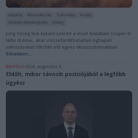
Időjárás
Klímaváltozás
Tudomány
Aszály
Globális felmelegedés
Hőség
Jong Szong Kuk kutató szerint a most kialakuló szuper-El
Niño drámai, akár visszafordíthatatlan éghajlati
változásokat idézhet elő egyes ökoszisztémákban.
Bővebben...
BELFÖLD
2026. augusztus 6.
Eldőlt, mikor távozik pozíciójából a legfőbb
ügyész