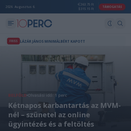
363.75 Ft
2026. Augusztus 6.
TÁMOGATÁS
315.15 Ft
FRISS
LÁZÁR JÁNOS MINIMÁLBÉRT KAPOTT
BELFÖLD
Olvasási idő: 1 perc
Kétnapos karbantartás az MVM-
nél – szünetel az online
ügyintézés és a feltöltés