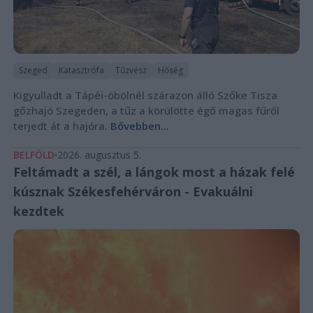
Szeged
Katasztrófa
Tűzvész
Hőség
Kigyulladt a Tápéi-öbölnél szárazon álló Szőke Tisza
gőzhajó Szegeden, a tűz a körülötte égő magas fűről
terjedt át a hajóra.
Bővebben...
BELFÖLD
2026. augusztus 5.
Feltámadt a szél, a lángok most a házak felé
kúsznak Székesfehérváron - Evakuálni
kezdtek