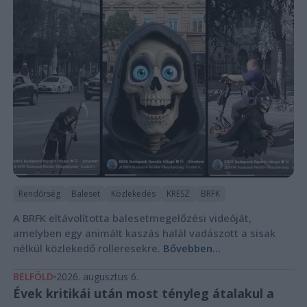
Rendőrség
Baleset
Közlekedés
KRESZ
BRFK
A BRFK eltávolította balesetmegelőzési videóját,
amelyben egy animált kaszás halál vadászott a sisak
nélkül közlekedő rolleresekre.
Bővebben...
BELFÖLD
2026. augusztus 6.
Évek kritikái után most tényleg átalakul a