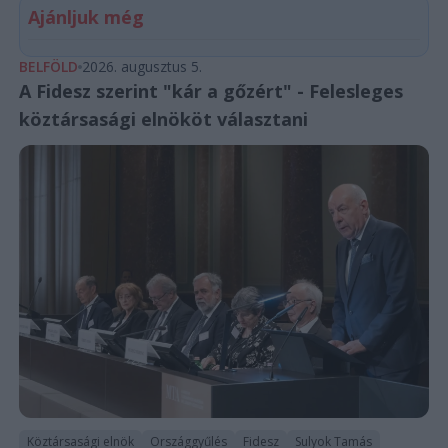
Ajánljuk még
BELFÖLD
2026. augusztus 5.
A Fidesz szerint "kár a gőzért" - Felesleges
köztársasági elnököt választani
Köztársasági elnök
Országgyűlés
Fidesz
Sulyok Tamás