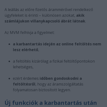
A leállás az előre fizetős árammérővel rendelkező
ügyfeleket is érinti – különösen azokat,
akik
számlájukon villanykapcsoló ábrát látnak
.
Az MVM felhívja a figyelmet:
a karbantartás idején az online feltöltés nem
lesz elérhető
,
a feltöltés kizárólag a fizikai feltöltőpontokon
lehetséges,
ezért érdemes
időben gondoskodni a
feltöltésről
, hogy az áramszolgáltatás
folyamatosan biztosított legyen.
Új funkciók a karbantartás után