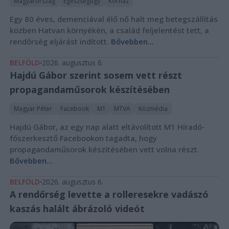
Magyarország
Egészségügy
Kórház
Egy 80 éves, demenciával élő nő halt meg betegszállítás
közben Hatvan környékén, a család feljelentést tett, a
rendőrség eljárást indított.
Bővebben...
BELFÖLD
2026. augusztus 6.
Hajdú Gábor szerint sosem vett részt
propagandaműsorok készítésében
Magyar Péter
Facebook
M1
MTVA
Közmédia
Hajdú Gábor, az egy nap alatt eltávolított M1 Híradó-
főszerkesztő Facebookon tagadta, hogy
propagandaműsorok készítésében vett volna részt.
Bővebben...
BELFÖLD
2026. augusztus 6.
A rendőrség levette a rolleresekre vadászó
kaszás halált ábrázoló videót