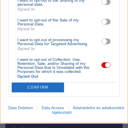
I want to opt-out of the Sharing of my
kegyelmi id
personal data.
kritériumok
Opted In
szükségese
I want to opt-out of the Sale of my
Personal Data.
Opted In
BELFÖLD
I want to opt-out of processing my
Összeomlás szélén a víziközmű-rendszer:
Personal Data for Targeted Advertising.
Opted In
A teljes éves bevételt a csövek
cseréjére kellene költeni
I want to opt-out of Collection, Use,
Retention, Sale, and/or Sharing of my
A magyar víziközmű-hálózat közel 80 százaléka
Personal Data that Is Unrelated with the
Purposes for which it was collected.
kritikus állapotban van, a csőtörések száma
Opted Out
pedig exponenciálisan nő. Kovács Károly szerint a
rezsicsökk...
CONFIRM
BELFÖLD
2026. augusztus 6.
Szlovákiában is nagy a baj, mégis vizet
Data Deletion
Data Access
Adatvédelmi és adatkezelési
ígértek Magyarországnak
tájékoztató