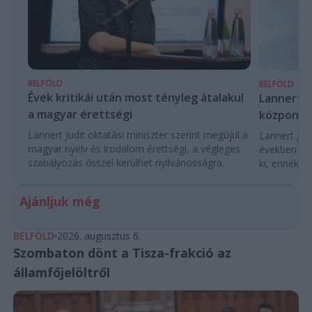
BELFÖLD
BELFÖLD
Évek kritikái után most tényleg átalakul
Lannert Ju
a magyar érettségi
központo
Lannert Judit oktatási miniszter szerint megújul a
Lannert Judi
magyar nyelv és irodalom érettségi, a végleges
években túl
szabályozás ősszel kerülhet nyilvánosságra.
ki, ennek m
Ajánljuk még
BELFÖLD
2026. augusztus 6.
Szombaton dönt a Tisza-frakció az
államfőjelöltről