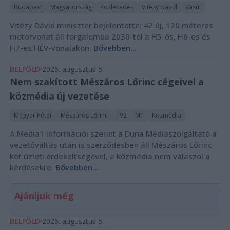
Budapest
Magyarország
Közlekedés
Vitézy Dávid
Vasút
Vitézy Dávid miniszter bejelentette: 42 új, 120 méteres
motorvonat áll forgalomba 2030-tól a H5-ös, H6-os és
H7-es HÉV-vonalakon.
Bővebben...
BELFÖLD
2026. augusztus 5.
Nem szakított Mészáros Lőrinc cégeivel a
közmédia új vezetése
Magyar Péter
Mészáros Lőrinc
TV2
M1
Közmédia
A Media1 információi szerint a Duna Médiaszolgáltató a
vezetőváltás után is szerződésben áll Mészáros Lőrinc
két üzleti érdekeltségével, a közmédia nem válaszol a
kérdésekre.
Bővebben...
Ajánljuk még
BELFÖLD
2026. augusztus 5.