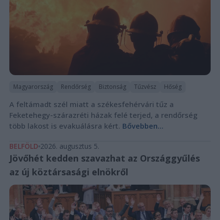
Magyarország
Rendőrség
Biztonság
Tűzvész
Hőség
A feltámadt szél miatt a székesfehérvári tűz a
Feketehegy-szárazréti házak felé terjed, a rendőrség
több lakost is evakuálásra kért.
Bővebben...
BELFÖLD
2026. augusztus 5.
Jövőhét kedden szavazhat az Országgyűlés
az új köztársasági elnökről