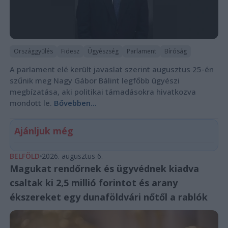
Országgyűlés
Fidesz
Ügyészség
Parlament
Bíróság
A parlament elé került javaslat szerint augusztus 25-én
szűnik meg Nagy Gábor Bálint legfőbb ügyészi
megbízatása, aki politikai támadásokra hivatkozva
mondott le.
Bővebben...
Ajánljuk még
BELFÖLD
2026. augusztus 6.
Magukat rendőrnek és ügyvédnek kiadva
csaltak ki 2,5 millió forintot és arany
ékszereket egy dunaföldvári nőtől a rablók