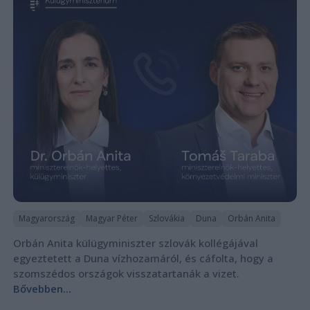
Magyarország
Magyar Péter
Szlovákia
Duna
Orbán Anita
Orbán Anita külügyminiszter szlovák kollégájával
egyeztetett a Duna vízhozamáról, és cáfolta, hogy a
szomszédos országok visszatartanák a vizet.
Bővebben...