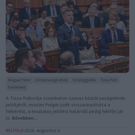
Magyar Péter
Köztársasági elnök
Országgyűlés
Tisza Párt
Parlament
A Tisza frakciója szombaton szavaz köztársaságielnök-
jelöltjéről, miután Polgár Judit visszautasította a
felkérést, a hivatalos jelölési határidő pedig hétfőn jár
le.
Bővebben...
BELFÖLD
2026. augusztus 6.