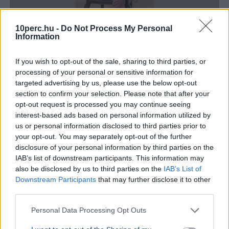
10perc.hu -
Do Not Process My Personal
Information
Magyarország
Magyar Péter
Facebook
Gyurcsány Ferenc
If you wish to opt-out of the sale, sharing to third parties, or
Tisza Párt
processing of your personal or sensitive information for
targeted advertising by us, please use the below opt-out
Gyurcsány Ferenc Facebook-bejegyzésében arról írt,
section to confirm your selection. Please note that after your
hogy a forradalom után a nép megszerzett jogait az új
opt-out request is processed you may continue seeing
hatalom sem vonhatja vissza.
Bővebben...
interest-based ads based on personal information utilized by
us or personal information disclosed to third parties prior to
your opt-out. You may separately opt-out of the further
Rezsicsökkentés
disclosure of your personal information by third parties on the
IAB’s list of downstream participants. This information may
also be disclosed by us to third parties on the
IAB’s List of
GAZDASÁG
Downstream Participants
that may further disclose it to other
Figyelmez
third parties.
rezsicsök
eurózóná
Personal Data Processing Opt Outs
Az Amundi 