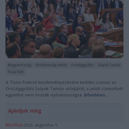
Magyarország
Köztársasági elnök
Országgyűlés
Sulyok Tamás
Tisza Párt
A Tisza-frakció kezdeményezésére kedden szavaz az
Országgyűlés Sulyok Tamás utódjáról, a jelölt személyét
egyelőre nem hozták nyilvánosságra.
Bővebben...
Ajánljuk még
BELFÖLD
2026. augusztus 5.