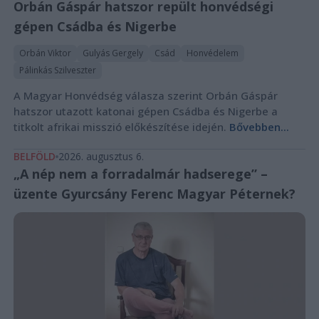
Orbán Gáspár hatszor repült honvédségi
gépen Csádba és Nigerbe
Orbán Viktor
Gulyás Gergely
Csád
Honvédelem
Pálinkás Szilveszter
A Magyar Honvédség válasza szerint Orbán Gáspár
hatszor utazott katonai gépen Csádba és Nigerbe a
titkolt afrikai misszió előkészítése idején.
Bővebben...
BELFÖLD
2026. augusztus 6.
„A nép nem a forradalmár hadserege” –
üzente Gyurcsány Ferenc Magyar Péternek?