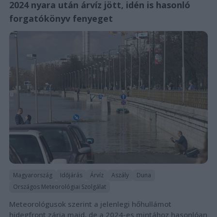
2024 nyara után árvíz jött, idén is hasonló
forgatókönyv fenyeget
Magyarország
Időjárás
Árvíz
Aszály
Duna
Országos Meteorológiai Szolgálat
Meteorológusok szerint a jelenlegi hőhullámot
hidegfront zárja majd, de a 2024-es mintához hasonlóan