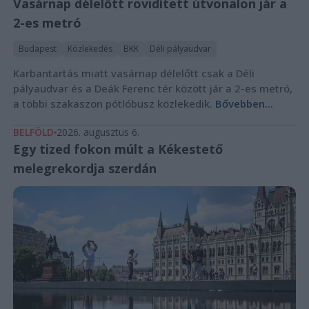
Vasárnap délelőtt rövidített útvonalon jár a
2-es metró
Budapest
Közlekedés
BKK
Déli pályaudvar
Karbantartás miatt vasárnap délelőtt csak a Déli
pályaudvar és a Deák Ferenc tér között jár a 2-es metró,
a többi szakaszon pótlóbusz közlekedik.
Bővebben...
BELFÖLD
2026. augusztus 6.
Egy tized fokon múlt a Kékestető
melegrekordja szerdán