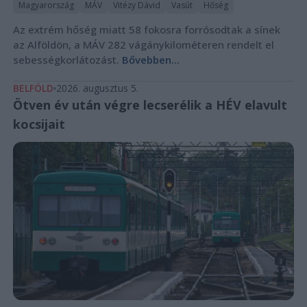
Magyarország
MÁV
Vitézy Dávid
Vasút
Hőség
Az extrém hőség miatt 58 fokosra forrósodtak a sínek
az Alföldön, a MÁV 282 vágánykilométeren rendelt el
sebességkorlátozást.
Bővebben...
BELFÖLD
2026. augusztus 5.
Ötven év után végre lecserélik a HÉV elavult
kocsijait