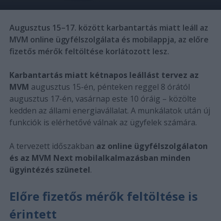
Augusztus 15–17. között karbantartás miatt leáll az
MVM online ügyfélszolgálata és mobilappja, az előre
fizetős mérők feltöltése korlátozott lesz.
Karbantartás miatt kétnapos leállást tervez az
MVM
augusztus 15-én, pénteken reggel 8 órától
augusztus 17-én, vasárnap este 10 óráig – közölte
kedden az állami energiavállalat. A munkálatok után új
funkciók is elérhetővé válnak az ügyfelek számára.
A tervezett időszakban
az online ügyfélszolgálaton
és az MVM Next mobilalkalmazásban minden
ügyintézés szünetel
.
Előre fizetős mérők feltöltése is
érintett