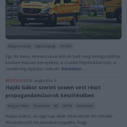
Magyarország
Egészségügy
Kórház
Egy 80 éves, demenciával élő nő halt meg betegszállítás
közben Hatvan környékén, a család feljelentést tett, a
rendőrség eljárást indított.
Bővebben...
BELFÖLD
2026. augusztus 6.
Hajdú Gábor szerint sosem vett részt
propagandaműsorok készítésében
Magyar Péter
Facebook
M1
MTVA
Közmédia
Hajdú Gábor, az egy nap alatt eltávolított M1 Híradó-
főszerkesztő Facebookon tagadta, hogy