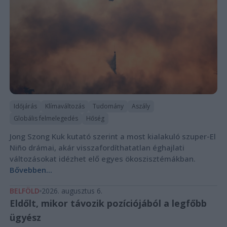
Időjárás
Klímaváltozás
Tudomány
Aszály
Globális felmelegedés
Hőség
Jong Szong Kuk kutató szerint a most kialakuló szuper-El
Niño drámai, akár visszafordíthatatlan éghajlati
változásokat idézhet elő egyes ökoszisztémákban.
Bővebben...
BELFÖLD
2026. augusztus 6.
Eldőlt, mikor távozik pozíciójából a legfőbb
ügyész