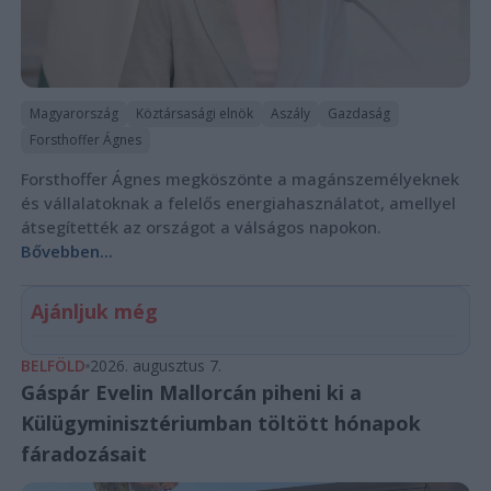
Magyarország
Köztársasági elnök
Aszály
Gazdaság
Forsthoffer Ágnes
Forsthoffer Ágnes megköszönte a magánszemélyeknek
és vállalatoknak a felelős energiahasználatot, amellyel
átsegítették az országot a válságos napokon.
Bővebben...
Ajánljuk még
BELFÖLD
2026. augusztus 7.
Gáspár Evelin Mallorcán piheni ki a
Külügyminisztériumban töltött hónapok
fáradozásait