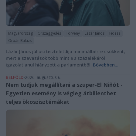
Magyarország
Országgyűlés
Törvény
Lázár János
Fidesz
Orbán Balázs
Lázár János júliusi tiszteletdíja minimálbérre csökkent,
mert a szavazások több mint 90 százalékáról
igazolatlanul hiányzott a parlamentből.
Bővebben...
BELFÖLD
2026. augusztus 6.
Nem tudjuk megállítani a szuper-El Niñót -
Egyetlen esemény is végleg átbillenthet
teljes ökoszisztémákat