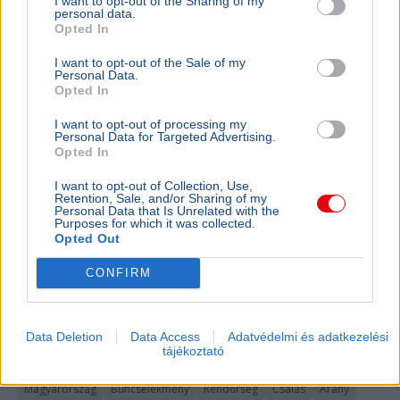
I want to opt-out of the Sharing of my
personal data.
BELFÖLD
2026. augusztus 6.
Opted In
Magukat rendőrnek és ügyvédnek kiadva
I want to opt-out of the Sale of my
csaltak ki 2,5 millió forintot és arany
Personal Data.
Opted In
ékszereket egy dunaföldvári nőtől a rablók
I want to opt-out of processing my
Personal Data for Targeted Advertising.
Opted In
I want to opt-out of Collection, Use,
Retention, Sale, and/or Sharing of my
Personal Data that Is Unrelated with the
Purposes for which it was collected.
Opted Out
CONFIRM
Data Deletion
Data Access
Adatvédelmi és adatkezelési
tájékoztató
Magyarország
Bűncselekmény
Rendőrség
Csalás
Arany