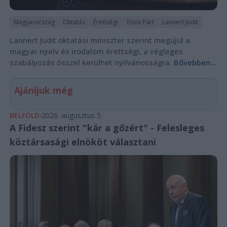
Magyarország
Oktatás
Érettségi
Tisza Párt
Lannert Judit
Lannert Judit oktatási miniszter szerint megújul a
magyar nyelv és irodalom érettségi, a végleges
szabályozás ősszel kerülhet nyilvánosságra.
Bővebben...
Ajánljuk még
BELFÖLD
2026. augusztus 5.
A Fidesz szerint "kár a gőzért" - Felesleges
köztársasági elnököt választani