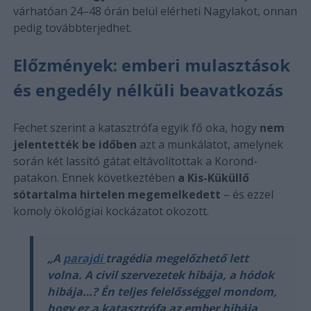
várhatóan 24–48 órán belül elérheti Nagylakot, onnan
pedig továbbterjedhet.
Előzmények: emberi mulasztások
és engedély nélküli beavatkozás
Fechet szerint a katasztrófa egyik fő oka, hogy
nem
jelentették be időben
azt a munkálatot, amelynek
során két lassító gátat eltávolítottak a Korond-
patakon. Ennek következtében
a Kis-Küküllő
sótartalma hirtelen megemelkedett
– és ezzel
komoly ökológiai kockázatot okozott.
„A
parajdi
tragédia megelőzhető lett
volna. A civil szervezetek hibája, a hódok
hibája…? Én teljes felelősséggel mondom,
hogy ez a katasztrófa az ember hibája