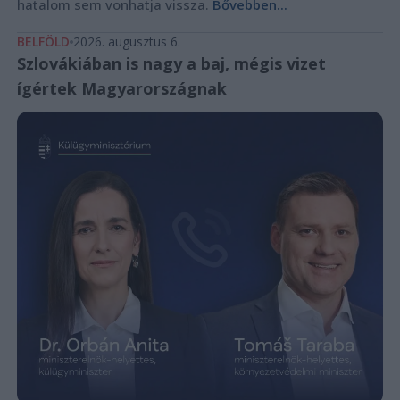
hatalom sem vonhatja vissza.
Bővebben...
BELFÖLD
2026. augusztus 6.
Szlovákiában is nagy a baj, mégis vizet
ígértek Magyarországnak