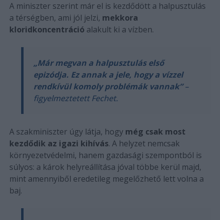
A miniszter szerint már el is kezdődött a halpusztulás
a térségben, ami jól jelzi,
mekkora
kloridkoncentráció
alakult ki a vízben.
„Már megvan a halpusztulás első
epizódja. Ez annak a jele, hogy a vízzel
rendkívül komoly problémák vannak”
–
figyelmeztetett Fechet.
A szakminiszter úgy látja, hogy
még csak most
kezdődik az igazi kihívás
. A helyzet nemcsak
környezetvédelmi, hanem gazdasági szempontból is
súlyos: a károk helyreállítása jóval többe kerül majd,
mint amennyiből eredetileg megelőzhető lett volna a
baj.