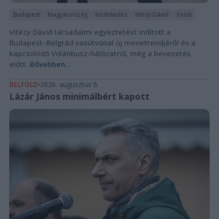
Budapest
Magyarország
Közlekedés
Vitézy Dávid
Vasút
Vitézy Dávid társadalmi egyeztetést indított a
Budapest–Belgrád vasútvonal új menetrendjéről és a
kapcsolódó Volánbusz-hálózatról, még a bevezetés
előtt.
Bővebben...
BELFÖLD
2026. augusztus 6.
Lázár János minimálbért kapott