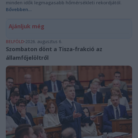
minden idők legmagasabb hőmérsékleti rekordjától.
Bővebben...
Ajánljuk még
BELFÖLD
2026. augusztus 6.
Szombaton dönt a Tisza-frakció az
államfőjelöltről