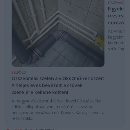
GAZDASÁG
Figyelmez
rezsicsök
eurózóná
Az Amundi 
kegyelmi id
kritériumok
szükségese
BELFÖLD
Összeomlás szélén a víziközmű-rendszer:
A teljes éves bevételt a csövek
cseréjére kellene költeni
A magyar víziközmű-hálózat közel 80 százaléka
kritikus állapotban van, a csőtörések száma
pedig exponenciálisan nő. Kovács Károly szerint a
rezsicsökk...