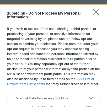
10perc.hu -
Do Not Process My Personal
Information
If you wish to opt-out of the sale, sharing to third parties, or
processing of your personal or sensitive information for
targeted advertising by us, please use the below opt-out
section to confirm your selection. Please note that after your
opt-out request is processed you may continue seeing
interest-based ads based on personal information utilized by
us or personal information disclosed to third parties prior to
BELFÖLD
BELFÖLD
your opt-out. You may separately opt-out of the further
Évek kritikái után most tényleg átalakul
Lannert Ju
disclosure of your personal information by third parties on the
a magyar érettségi
központo
IAB’s list of downstream participants. This information may
also be disclosed by us to third parties on the
IAB’s List of
Lannert Judit oktatási miniszter szerint megújul a
Lannert Judi
Downstream Participants
that may further disclose it to other
magyar nyelv és irodalom érettségi, a végleges
években túl
third parties.
szabályozás ősszel kerülhet nyilvánosságra.
ki, ennek m
Personal Data Processing Opt Outs
Ajánljuk még