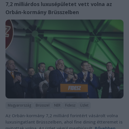
7,2 milliárdos luxusépületet vett volna az
Orbán-kormány Brüsszelben
Magyarország
Brüsszel
NER
Fidesz
Üzlet
Az Orbán-kormány 7,2 milliárd forintért vásárolt volna
luxusingatlant Brüsszelben, ahol fine dining étteremet is
nyitottak volna. Az üzlet végül meghiúsult.
Bővebben...