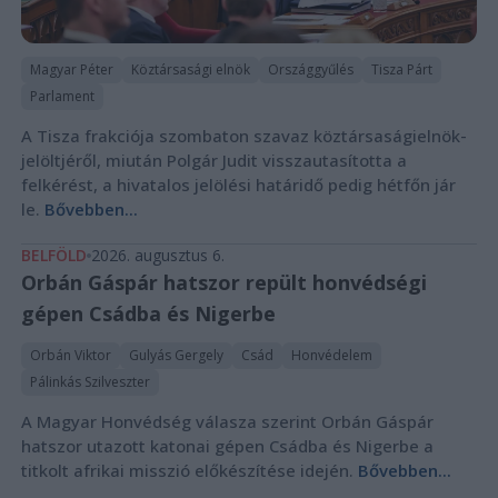
Magyar Péter
Köztársasági elnök
Országgyűlés
Tisza Párt
Parlament
A Tisza frakciója szombaton szavaz köztársaságielnök-
jelöltjéről, miután Polgár Judit visszautasította a
felkérést, a hivatalos jelölési határidő pedig hétfőn jár
le.
Bővebben...
BELFÖLD
2026. augusztus 6.
Orbán Gáspár hatszor repült honvédségi
gépen Csádba és Nigerbe
Orbán Viktor
Gulyás Gergely
Csád
Honvédelem
Pálinkás Szilveszter
A Magyar Honvédség válasza szerint Orbán Gáspár
hatszor utazott katonai gépen Csádba és Nigerbe a
titkolt afrikai misszió előkészítése idején.
Bővebben...