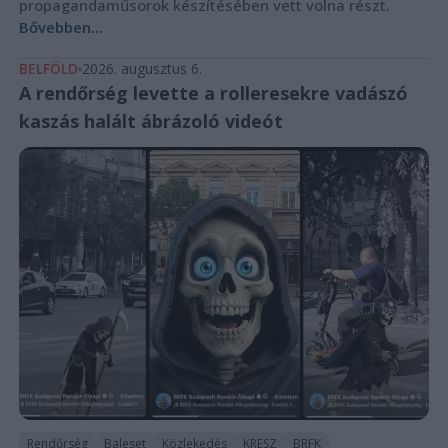
propagandaműsorok készítésében vett volna részt.
Bővebben...
BELFÖLD
2026. augusztus 6.
A rendőrség levette a rolleresekre vadászó
kaszás halált ábrázoló videót
Rendőrség
Baleset
Közlekedés
KRESZ
BRFK