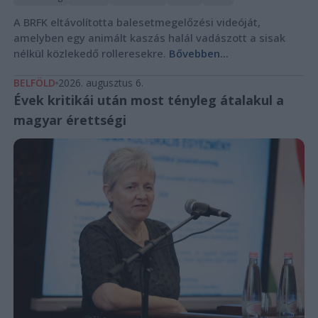
A BRFK eltávolította balesetmegelőzési videóját,
amelyben egy animált kaszás halál vadászott a sisak
nélkül közlekedő rolleresekre.
Bővebben...
BELFÖLD
2026. augusztus 6.
Évek kritikái után most tényleg átalakul a
magyar érettségi