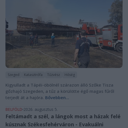
Szeged
Katasztrófa
Tűzvész
Hőség
Kigyulladt a Tápéi-öbölnél szárazon álló Szőke Tisza
gőzhajó Szegeden, a tűz a körülötte égő magas fűről
terjedt át a hajóra.
Bővebben...
BELFÖLD
2026. augusztus 5.
Feltámadt a szél, a lángok most a házak felé
kúsznak Székesfehérváron - Evakuálni