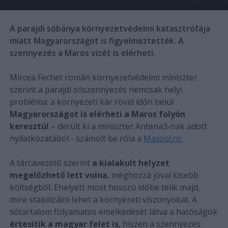
A parajdi sóbánya környezetvédelmi katasztrófája
miatt Magyarországot is figyelmeztették. A
szennyezés a Maros vízét is elérheti.
Mircea Fechet román környezetvédelmi miniszter
szerint a parajdi sószennyezés nemcsak helyi
probléma: a környezeti kár rövid időn belül
Magyarországot is elérheti a Maros folyón
keresztül
– derült ki a miniszter Antena3-nak adott
nyilatkozatából - számolt be róla a
Maszol.ro.
A tárcavezető szerint
a kialakult helyzet
megelőzhető lett volna
, méghozzá jóval kisebb
költségből. Ehelyett most hosszú időbe telik majd,
mire stabilizálni lehet a környezeti viszonyokat. A
sótartalom folyamatos emelkedését látva a hatóságok
értesítik a magyar felet is
, hiszen a szennyezés