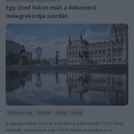
BELFÖLD
2026. augusztus 6.
Egy tized fokon múlt a Kékestető
melegrekordja szerdán
Magyarország
Időjárás
Aszály
Hőség
A HungaroMet szerint szerdán a Kékestetőn 31,3 fokot
mértek, mindössze egy tized fokkal maradva el a