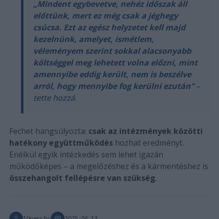
„Mindent egybevetve, nehéz időszak áll
előttünk, mert ez még csak a jéghegy
csúcsa. Ezt az egész helyzetet kell majd
kezelnünk, amelyet, ismétlem,
véleményem szerint sokkal alacsonyabb
költséggel meg lehetett volna előzni, mint
amennyibe eddig került, nem is beszélve
arról, hogy mennyibe fog kerülni ezután”
–
tette hozzá.
Fechet hangsúlyozta:
csak az intézmények közötti
hatékony együttműködés
hozhat eredményt.
Enélkül egyik intézkedés sem lehet igazán
működőképes – a megelőzéshez és a kármentéshez is
összehangolt fellépésre van szükség
.
10perc.hu
2025. 06. 13.