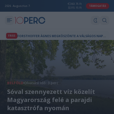
363.75 Ft
2026. Augusztus 7.
TÁMOGATÁS
315.15 Ft
F
ORSTHOFFER ÁGNES MEGKÖSZÖNTE A VÁLSÁGOS NAPOK ENERGIATAKARÉKOSSÁGÁT
FRISS
BELFÖLD
Olvasási idő: 3 perc
Sóval szennyezett víz közelít
Magyarország felé a parajdi
katasztrófa nyomán