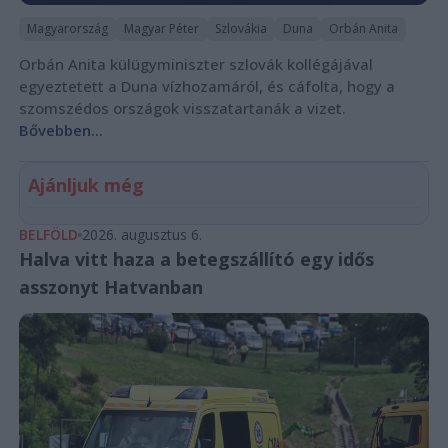
Magyarország
Magyar Péter
Szlovákia
Duna
Orbán Anita
Orbán Anita külügyminiszter szlovák kollégájával
egyeztetett a Duna vízhozamáról, és cáfolta, hogy a
szomszédos országok visszatartanák a vizet.
Bővebben...
Ajánljuk még
BELFÖLD
2026. augusztus 6.
Halva vitt haza a betegszállító egy idős
asszonyt Hatvanban