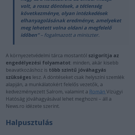
volt, a rossz döntések, a tétlenség
következménye, olyan intézkedések
elhanyagolásának eredménye, amelyeket
meg lehetett volna oldani a megfelelő
időben”
– fogalmazott a miniszter.
A környezetvédelmi tárca mostantól
szigorítja az
engedélyezési folyamatot
: minden, akár kisebb
beavatkozáshoz is
több szintű jóváhagyás
szükséges
lesz. A döntéseket csak helyszíni szemlék
alapján, a munkálatokért felelős vezetők, a
kedvezményezett Salrom, valamint a
Román
Vízügyi
Hatóság jóváhagyásával lehet meghozni – áll a
News.ro idézete szerint.
Halpusztulás