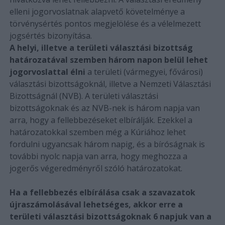
elleni jogorvoslatnak alapvető követelménye a
törvénysértés pontos megjelölése és a vélelmezett
jogsértés bizonyítása.
A helyi, illetve a területi választási bizottság
határozatával szemben három napon belül lehet
jogorvoslattal élni
a területi (vármegyei, fővárosi)
választási bizottságoknál, illetve a Nemzeti Választási
Bizottságnál (NVB). A területi választási
bizottságoknak és az NVB-nek is három napja van
arra, hogy a fellebbezéseket elbírálják. Ezekkel a
határozatokkal szemben még a Kúriához lehet
fordulni ugyancsak három napig, és a bíróságnak is
további nyolc napja van arra, hogy meghozza a
jogerős végeredményről szóló határozatokat.
Ha a fellebbezés elbírálása csak a szavazatok
újraszámolásával lehetséges, akkor erre a
területi választási bizottságoknak 6 napjuk van a