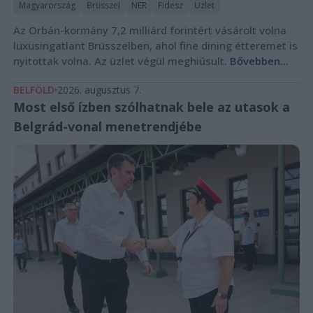
Magyarország
Brüsszel
NER
Fidesz
Üzlet
Az Orbán-kormány 7,2 milliárd forintért vásárolt volna
luxusingatlant Brüsszelben, ahol fine dining étteremet is
nyitottak volna. Az üzlet végül meghiúsult.
Bővebben...
BELFÖLD
2026. augusztus 7.
Most első ízben szólhatnak bele az utasok a
Belgrád-vonal menetrendjébe