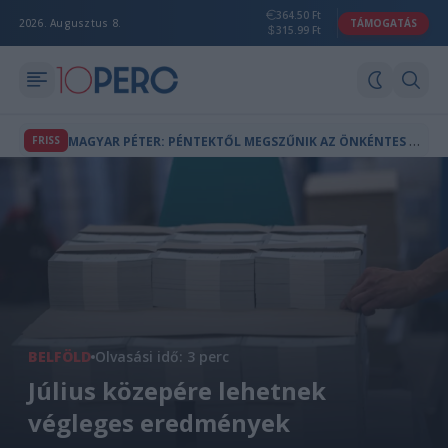
364.50 Ft
2026. Augusztus 8.
TÁMOGATÁS
315.99 Ft
M
AGYAR PÉTER: PÉNTEKTŐL MEGSZŰNIK AZ ÖNKÉNTES FOGYASZTÁSCSÖKKENTÉS, FELOLDJÁK AZ ENERGIAKORLÁTOZÁSOKAT
FRISS
BELFÖLD
Olvasási idő: 3 perc
Július közepére lehetnek
végleges eredmények