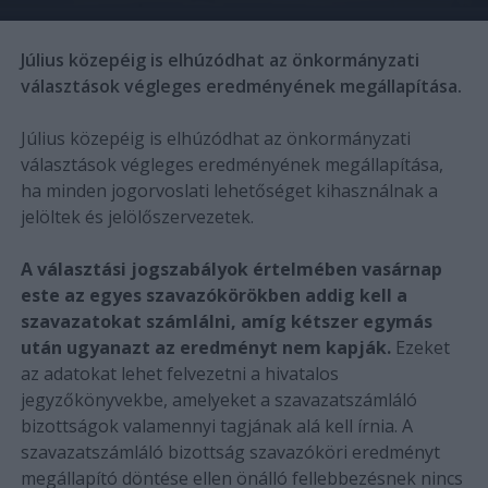
Július közepéig is elhúzódhat az önkormányzati
választások végleges eredményének megállapítása.
Július közepéig is elhúzódhat az önkormányzati
választások végleges eredményének megállapítása,
ha minden jogorvoslati lehetőséget kihasználnak a
jelöltek és jelölőszervezetek.
A választási jogszabályok értelmében vasárnap
este az egyes szavazókörökben addig kell a
szavazatokat számlálni, amíg kétszer egymás
után ugyanazt az eredményt nem kapják.
Ezeket
az adatokat lehet felvezetni a hivatalos
jegyzőkönyvekbe, amelyeket a szavazatszámláló
bizottságok valamennyi tagjának alá kell írnia. A
szavazatszámláló bizottság szavazóköri eredményt
megállapító döntése ellen önálló fellebbezésnek nincs