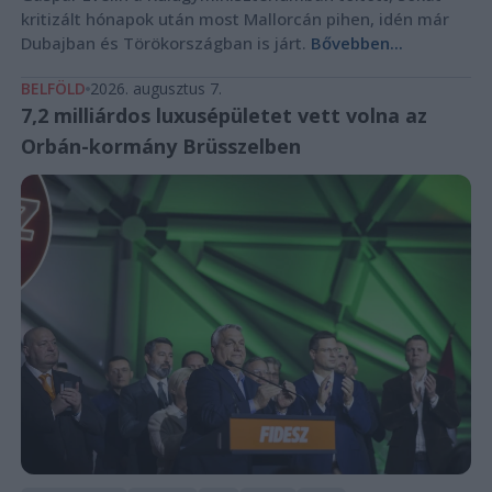
kritizált hónapok után most Mallorcán pihen, idén már
Dubajban és Törökországban is járt.
Bővebben...
BELFÖLD
2026. augusztus 7.
7,2 milliárdos luxusépületet vett volna az
Orbán-kormány Brüsszelben