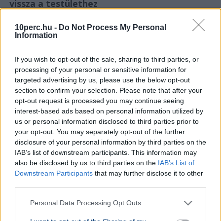
vissza a testülethez
10perc.hu -
Do Not Process My Personal
Information
If you wish to opt-out of the sale, sharing to third parties, or
processing of your personal or sensitive information for
targeted advertising by us, please use the below opt-out
section to confirm your selection. Please note that after your
opt-out request is processed you may continue seeing
interest-based ads based on personal information utilized by
us or personal information disclosed to third parties prior to
your opt-out. You may separately opt-out of the further
disclosure of your personal information by third parties on the
IAB’s list of downstream participants. This information may
Rendőrség
Pósfai Gábor
also be disclosed by us to third parties on the
IAB’s List of
Downstream Participants
that may further disclose it to other
Pósfai Gábor belügyminiszter szerint közel 900 egykori
third parties.
rendőr jelezte, hogy visszatérne, a teljes bértáblát pedig
átalakítják.
Bővebben...
Personal Data Processing Opt Outs