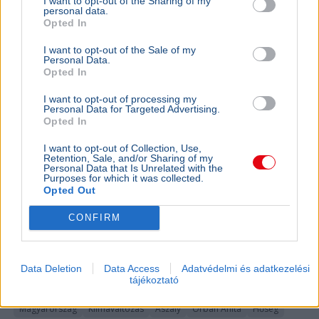
I want to opt-out of the Sharing of my
BELFÖLD
2026. augusztus 7.
personal data.
Orbán Anita szerint súlyos hibát követett el
Opted In
Magyarország
I want to opt-out of the Sale of my
Personal Data.
Opted In
I want to opt-out of processing my
Personal Data for Targeted Advertising.
Opted In
I want to opt-out of Collection, Use,
Retention, Sale, and/or Sharing of my
Personal Data that Is Unrelated with the
Purposes for which it was collected.
Opted Out
CONFIRM
Data Deletion
Data Access
Adatvédelmi és adatkezelési
tájékoztató
Magyarország
Klímaváltozás
Aszály
Orbán Anita
Hőség