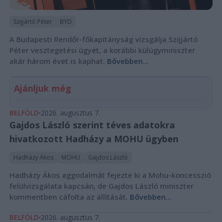
Szijjártó Péter
BYD
A Budapesti Rendőr-főkapitányság vizsgálja Szijjártó
Péter vesztegetési ügyét, a korábbi külügyminiszter
akár három évet is kaphat.
Bővebben...
Ajánljuk még
BELFÖLD
2026. augusztus 7.
Gajdos László szerint téves adatokra
hivatkozott Hadházy a MOHU ügyben
Hadházy Ákos
MOHU
Gajdos László
Hadházy Ákos aggodalmát fejezte ki a Mohu-koncesszió
felülvizsgálata kapcsán, de Gajdos László miniszter
kommentben cáfolta az állítását.
Bővebben...
BELFÖLD
2026. augusztus 7.