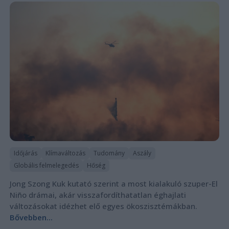
Időjárás
Klímaváltozás
Tudomány
Aszály
Globális felmelegedés
Hőség
Jong Szong Kuk kutató szerint a most kialakuló szuper-El
Niño drámai, akár visszafordíthatatlan éghajlati
változásokat idézhet elő egyes ökoszisztémákban.
Bővebben...