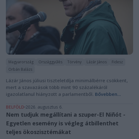
Magyarország
Országgyűlés
Törvény
Lázár János
Fidesz
Orbán Balázs
Lázár János júliusi tiszteletdíja minimálbérre csökkent,
mert a szavazások több mint 90 százalékáról
igazolatlanul hiányzott a parlamentből.
Bővebben...
BELFÖLD
2026. augusztus 6.
Nem tudjuk megállítani a szuper-El Niñót -
Egyetlen esemény is végleg átbillenthet
teljes ökoszisztémákat