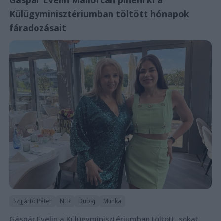
Gáspár Evelin Mallorcán piheni ki a
Külügyminisztériumban töltött hónapok
fáradozásait
Szijjártó Péter
NER
Dubaj
Munka
Gáspár Evelin a Külügyminisztériumban töltött, sokat