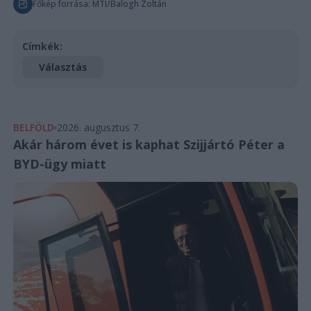
Főkép forrása: MTI/Balogh Zoltán
Címkék:
Választás
BELFÖLD
2026. augusztus 7.
Akár három évet is kaphat Szijjártó Péter a
BYD-ügy miatt