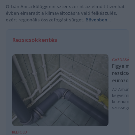
Orbán Anita külügyminiszter szerint az elmúlt tizenhat
évben elmaradt a klímaváltozásra való felkészülés,
ezért regionális összefogást sürget.
Bővebben...
Rezsicsökkentés
GAZDASÁG
Figyelmez
rezsicsök
eurózóná
Az Amundi 
kegyelmi id
kritériumok
szükségese
BELFÖLD