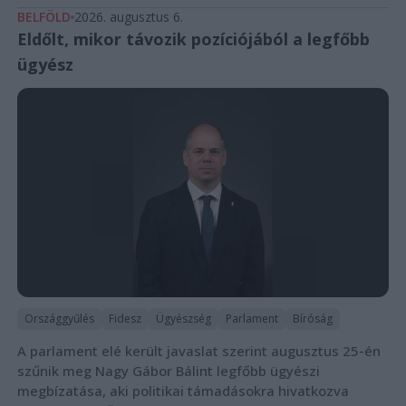
BELFÖLD
2026. augusztus 6.
Eldőlt, mikor távozik pozíciójából a legfőbb
ügyész
Országgyűlés
Fidesz
Ügyészség
Parlament
Bíróság
A parlament elé került javaslat szerint augusztus 25-én
szűnik meg Nagy Gábor Bálint legfőbb ügyészi
megbízatása, aki politikai támadásokra hivatkozva