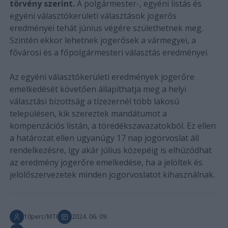
törvény szerint.
A polgármester-, egyéni listás és
egyéni választókerületi választások jogerős
eredményei tehát június végére születhetnek meg.
Szintén ekkor lehetnek jogerősek a vármegyei, a
fővárosi és a főpolgármesteri választás eredményei.
Az egyéni választókerületi eredmények jogerőre
emelkedését követően állapíthatja meg a helyi
választási bizottság a tízezernél több lakosú
településen, kik szereztek mandátumot a
kompenzációs listán, a töredékszavazatokból. Ez ellen
a határozat ellen ugyanúgy 17 nap jogorvoslat áll
rendelkezésre, így akár július közepéig is elhúzódhat
az eredmény jogerőre emelkedése, ha a jelöltek és
jelölőszervezetek minden jogorvoslatot kihasználnak.
10perc/MTI
2024. 06. 09.