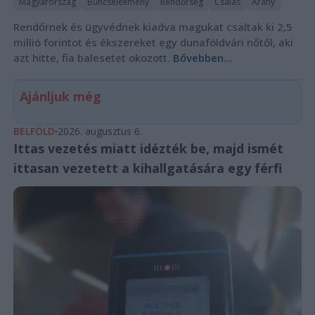
Magyarország
Bűncselekmény
Rendőrség
Csalás
Arany
Rendőrnek és ügyvédnek kiadva magukat csaltak ki 2,5
millió forintot és ékszereket egy dunaföldvári nőtől, aki
azt hitte, fia balesetet okozott.
Bővebben...
Ajánljuk még
BELFÖLD
2026. augusztus 6.
Ittas vezetés miatt idézték be, majd ismét
ittasan vezetett a kihallgatására egy férfi