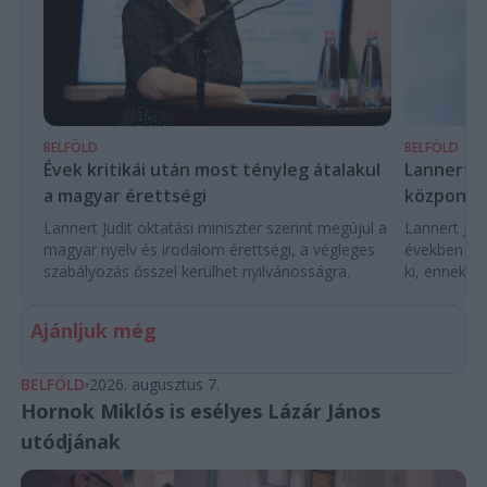
BELFÖLD
BELFÖLD
Évek kritikái után most tényleg átalakul
Lannert Ju
a magyar érettségi
központo
Lannert Judit oktatási miniszter szerint megújul a
Lannert Judi
magyar nyelv és irodalom érettségi, a végleges
években túl
szabályozás ősszel kerülhet nyilvánosságra.
ki, ennek m
Ajánljuk még
BELFÖLD
2026. augusztus 7.
Hornok Miklós is esélyes Lázár János
utódjának