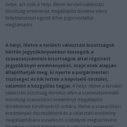
helye, azt csak a helyi, illetve területi választási
bizottság eredményt megállapító döntése elleni
fellebbezéssel együtt lehet jogorvoslattal
megtámadni.
A helyi, illetve a területi választási bizottságok
hétfőn jegyzőkönyvekben összegzik a
szavazatszámláló bizottságok által rögzített
jegyzőkönyvi eredményeket, majd ezek alapján
állapíthatják meg, ki nyerte a polgármesteri
tisztséget és kik lettek a képviselő-testület,
valamint a közgyűlés tagjai.
A helyi, illetve a területi
választási bizottság döntése ellen a szavazatszámláló
bizottság szavazóköri eredményt megállapító
döntésének törvénysértő voltára, illetve a szavazóköri
eredmények összesítésére és a választási eredmény
megállapítására vonatkozó szabályok megsértésére
hivatkozva lehet fellebbezni. A választási eredmény