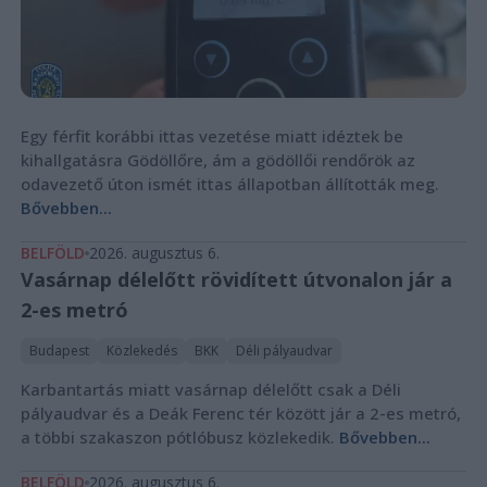
Egy férfit korábbi ittas vezetése miatt idéztek be
kihallgatásra Gödöllőre, ám a gödöllői rendőrök az
odavezető úton ismét ittas állapotban állították meg.
Bővebben...
BELFÖLD
2026. augusztus 6.
Vasárnap délelőtt rövidített útvonalon jár a
2-es metró
Budapest
Közlekedés
BKK
Déli pályaudvar
Karbantartás miatt vasárnap délelőtt csak a Déli
pályaudvar és a Deák Ferenc tér között jár a 2-es metró,
a többi szakaszon pótlóbusz közlekedik.
Bővebben...
BELFÖLD
2026. augusztus 6.