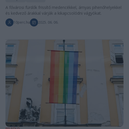
A fővárosi fürdők frissítő medencékkel, árnyas pihenőhelyekkel
és kedvező árakkal várják a kikapcsolódni vágyókat.
10perc.hu
2025. 06. 06.
BELFÖLD