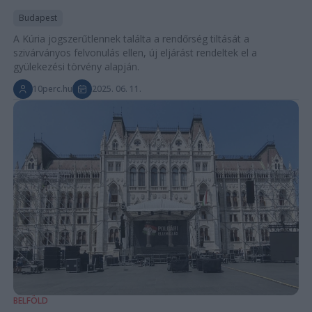
Budapest
A Kúria jogszerűtlennek találta a rendőrség tiltását a
szivárványos felvonulás ellen, új eljárást rendeltek el a
gyülekezési törvény alapján.
10perc.hu
2025. 06. 11.
BELFÖLD