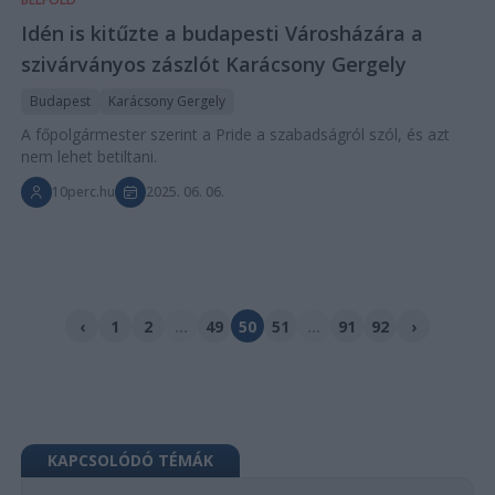
Idén is kitűzte a budapesti Városházára a
szivárványos zászlót Karácsony Gergely
Budapest
Karácsony Gergely
A főpolgármester szerint a Pride a szabadságról szól, és azt
nem lehet betiltani.
10perc.hu
2025. 06. 06.
‹
1
2
...
49
50
51
...
91
92
›
KAPCSOLÓDÓ TÉMÁK