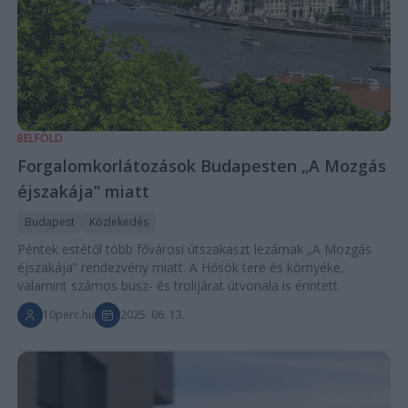
BELFÖLD
Forgalomkorlátozások Budapesten „A Mozgás
éjszakája” miatt
Budapest
Közlekedés
Péntek estétől több fővárosi útszakaszt lezárnak „A Mozgás
éjszakája” rendezvény miatt. A Hősök tere és környéke,
valamint számos busz- és trolijárat útvonala is érintett.
10perc.hu
2025. 06. 13.