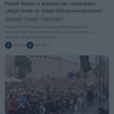
Puzsér Róbert a Kossuth téri tüntetésen:
„Véget értek az Orbán filléres manipulációi”
Budapest
Tüntetés
Hadházy Ákos
Puzsér Róbert és több tucat tüntető tiltakozott az
átláthatósági törvénytervezet ellen a Kossuth téren, a
szavazás elhalasztása ellenére.
10perc.hu
2025. 06. 11.