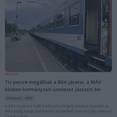
KÜLFÖLD
Tíz percre megálltak a BKK járatai, a MÁV
közben kormányzati üzenetet játszott be
Budapest
MÁV
A BKK tíz percre leállt Karácsony Gergely döntése nyomán, a
MÁV pedig hangosbemondón közvetített kormányzati üzenetet
az utasoknak.