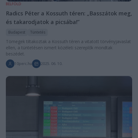
BELFÖLD
Radics Péter a Kossuth téren: „Basszátok meg,
és takarodjatok a picsába!”
Budapest
Tüntetés
Tömegek tiltakoztak a Kossuth téren a vitatott törvényjavaslat
ellen, a tüntetésen ismert közéleti szereplők mondtak
beszédet.
10perc.hu
2025. 06. 10.