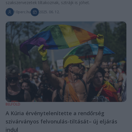
szakszervezetek tiltakoznak, sztrájk is jöhet.
10perc.hu
2025. 06. 12.
BELFÖLD
A Kúria érvénytelenítette a rendőrség
szivárványos felvonulás-tiltását– új eljárás
indul