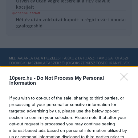
Ötven év után végre lecserélik a HÉV elavult
kocsijait
2 nappal ezelőtt
Hét év után zöld utat kapott a régóta várt óbudai
gyalogoshíd
MÉDIAAJÁNLAT
ADATKEZELÉSI TÁJÉKOZTATÓ
ÁSZF
TÁMOGATÓI ÁSZF
COOKIE-K HASZNÁLATA
SZERZŐI JOGOK
SZERKESZTŐSÉGI IRÁNYELVEK
IMPRESSZUM
10perc.hu -
Do Not Process My Personal
© 2026 - 10perc.hu - Minden Jog fenntartva.
Information
If you wish to opt-out of the sale, sharing to third parties, or
processing of your personal or sensitive information for
targeted advertising by us, please use the below opt-out
section to confirm your selection. Please note that after your
opt-out request is processed you may continue seeing
interest-based ads based on personal information utilized by
us or personal information disclosed to third parties prior to