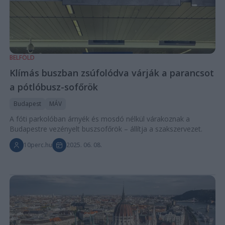
BELFÖLD
Klímás buszban zsúfolódva várják a parancsot
a pótlóbusz-sofőrök
Budapest
MÁV
A fóti parkolóban árnyék és mosdó nélkül várakoznak a
Budapestre vezényelt buszsofőrök – állítja a szakszervezet.
10perc.hu
2025. 06. 08.