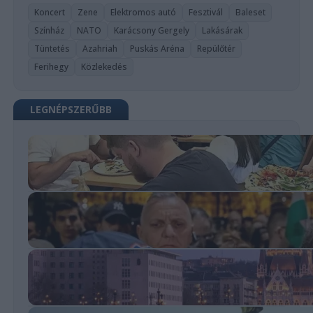
Koncert
Zene
Elektromos autó
Fesztivál
Baleset
Színház
NATO
Karácsony Gergely
Lakásárak
Tüntetés
Azahriah
Puskás Aréna
Repülőtér
Ferihegy
Közlekedés
LEGNÉPSZERŰBB