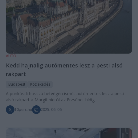
AUTÓ
Kedd hajnalig autómentes lesz a pesti alsó
rakpart
Budapest
Közlekedés
A pünkösdi hosszú hétvégén ismét autómentes lesz a pesti
alsó rakpart a Margit hídtól az Erzsébet hídig.
10perc.hu
2025. 06. 06.