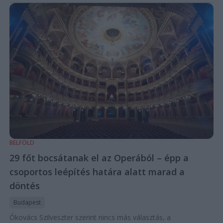
BELFÖLD
29 főt bocsátanak el az Operából – épp a
csoportos leépítés határa alatt marad a
döntés
Budapest
Ókovács Szilveszter szerint nincs más választás, a