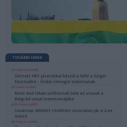
TOVÁBBI HÍREK
11 perccel ezelőtt
Sűrített HÉV-járatokkal készül a MÁV a Sziget
Fesztiválra - Óriási tömegre számítanak
3 órával ezelőtt
Most első ízben szólhatnak bele az utasok a
Belgrád-vonal menetrendjébe
20 órával ezelőtt
Vasárnap délelőtt rövidített útvonalon jár a 2-es
metró
1 nappal ezelőtt