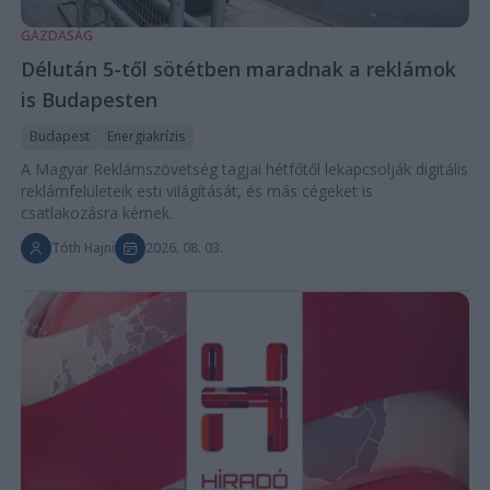
GAZDASÁG
Délután 5-től sötétben maradnak a reklámok
is Budapesten
Budapest
Energiakrízis
A Magyar Reklámszövetség tagjai hétfőtől lekapcsolják digitális
reklámfelületeik esti világítását, és más cégeket is
csatlakozásra kérnek.
Tóth Hajni
2026. 08. 03.