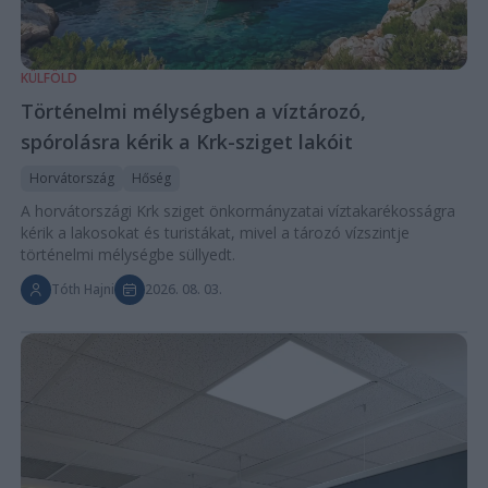
KÜLFÖLD
Történelmi mélységben a víztározó,
spórolásra kérik a Krk-sziget lakóit
Horvátország
Hőség
A horvátországi Krk sziget önkormányzatai víztakarékosságra
kérik a lakosokat és turistákat, mivel a tározó vízszintje
történelmi mélységbe süllyedt.
Tóth Hajni
2026. 08. 03.