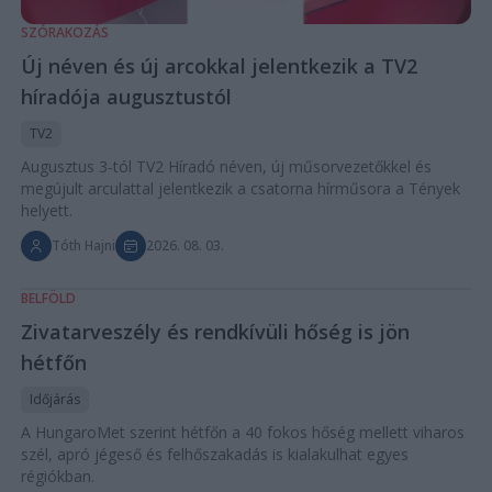
SZÓRAKOZÁS
Új néven és új arcokkal jelentkezik a TV2
híradója augusztustól
TV2
Augusztus 3-tól TV2 Híradó néven, új műsorvezetőkkel és
megújult arculattal jelentkezik a csatorna hírműsora a Tények
helyett.
Tóth Hajni
2026. 08. 03.
BELFÖLD
Zivatarveszély és rendkívüli hőség is jön
hétfőn
Időjárás
A HungaroMet szerint hétfőn a 40 fokos hőség mellett viharos
szél, apró jégeső és felhőszakadás is kialakulhat egyes
régiókban.