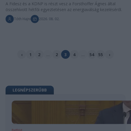
A Fidesz és a KDNP is részt vesz a Forsthoffer Ágnes által
összehívott hétfői egyeztetésen az energiaválság kezeléséről.
Tóth Hajni
2026. 08. 02.
‹
1
2
...
2
3
4
...
54
55
›
LEGNÉPSZERŰBB
Belföld