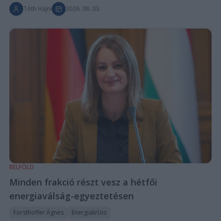
Tóth Hajni
2026. 08. 03.
BELFÖLD
Minden frakció részt vesz a hétfői
energiaválság-egyeztetésen
Forsthoffer Ágnes
Energiakrízis