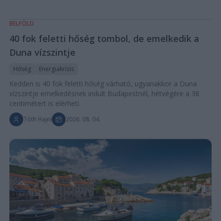
BELFÖLD
40 fok feletti hőség tombol, de emelkedik a
Duna vízszintje
Hőség
Energiakrízis
Kedden is 40 fok feletti hőség várható, ugyanakkor a Duna
vízszintje emelkedésnek indult Budapestnél, hétvégére a 38
centimétert is elérheti.
Tóth Hajni
2026. 08. 04.