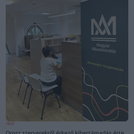
TECH
Orosz szerverekről érkező kibertámadás érte