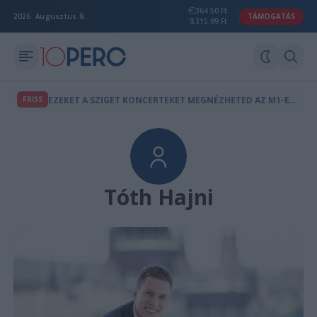
364.50 Ft
2026. Augusztus 8.
TÁMOGATÁS
315.99 Ft
E
ZEKET A SZIGET KONCERTEKET MEGNÉZHETED AZ M1-EN IS
FRISS
Tóth Hajni