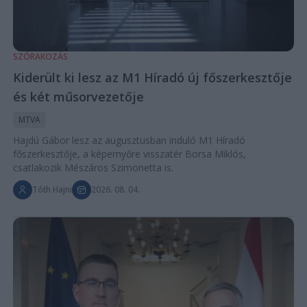
SZÓRAKOZÁS
Kiderült ki lesz az M1 Híradó új főszerkesztője
és két műsorvezetője
MTVA
Hajdú Gábor lesz az augusztusban induló M1 Híradó
főszerkesztője, a képernyőre visszatér Borsa Miklós,
csatlakozik Mészáros Szimonetta is.
Tóth Hajni
2026. 08. 04.