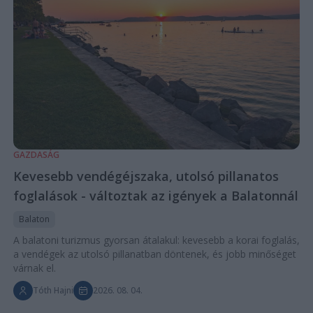
GAZDASÁG
Kevesebb vendégéjszaka, utolsó pillanatos
foglalások - változtak az igények a Balatonnál
Balaton
A balatoni turizmus gyorsan átalakul: kevesebb a korai foglalás,
a vendégek az utolsó pillanatban döntenek, és jobb minőséget
várnak el.
Tóth Hajni
2026. 08. 04.