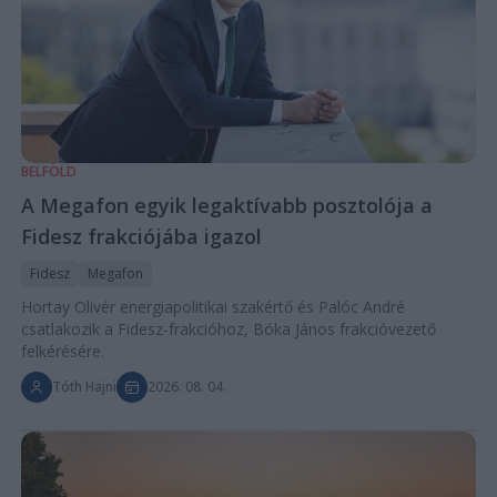
BELFÖLD
A Megafon egyik legaktívabb posztolója a
Fidesz frakciójába igazol
Fidesz
Megafon
Hortay Olivér energiapolitikai szakértő és Palóc André
csatlakozik a Fidesz-frakcióhoz, Bóka János frakcióvezető
felkérésére.
Tóth Hajni
2026. 08. 04.