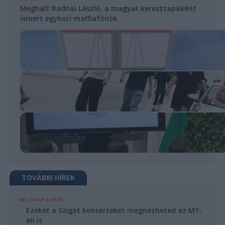
Meghalt Radnai László, a magyar keresztapaként
ismert egykori maffiafőnök
TOVÁBBI HÍREK
1 órával ezelőtt
Ezeket a Sziget koncerteket megnézheted az M1-
en is