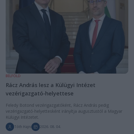
BELFÖLD
Rácz András lesz a Külügyi Intézet
vezérigazgató-helyettese
Feledy Botond vezérigazgatóként, Rácz András pedig
vezérigazgató-helyettesként irányítja augusztustól a Magyar
Külügyi Intézetet.
Tóth Hajni
2026. 08. 04.