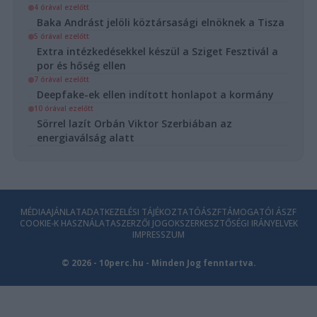
4 órával ezelőtt
Baka Andrást jelöli köztársasági elnöknek a Tisza
5 órával ezelőtt
Extra intézkedésekkel készül a Sziget Fesztivál a
por és hőség ellen
7 órával ezelőtt
Deepfake-ek ellen indított honlapot a kormány
10 órával ezelőtt
Sörrel lazít Orbán Viktor Szerbiában az
energiaválság alatt
MÉDIAAJÁNLAT
ADATKEZELÉSI TÁJÉKOZTATÓ
ÁSZF
TÁMOGATÓI ÁSZF
COOKIE-K HASZNÁLATA
SZERZŐI JOGOK
SZERKESZTŐSÉGI IRÁNYELVEK
IMPRESSZUM
© 2026 - 10perc.hu - Minden Jog fenntartva.