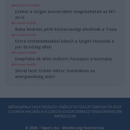
48 perccel ezelőtt
Ezeket a Sziget koncerteket megnézheted az M1-
en is
3 órával ezelőtt
Baka Andrást jelöli köztársasági elnöknek a Tisza
4 órával ezelőtt
Extra intézkedésekkel készül a Sziget Fesztivál a
por és hőség ellen
6 órával ezelőtt
Deepfake-ek ellen indított honlapot a kormány
9 órával ezelőtt
Sörrel lazít Orbán Viktor Szerbiában az
energiaválság alatt
MÉDIAAJÁNLAT
ADATKEZELÉSI TÁJÉKOZTATÓ
ÁSZF
TÁMOGATÓI ÁSZF
COOKIE-K HASZNÁLATA
SZERZŐI JOGOK
SZERKESZTŐSÉGI IRÁNYELVEK
IMPRESSZUM
© 2026 - 10perc.hu - Minden Jog fenntartva.