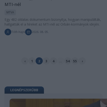
MTI-nél
MTVA
Egy 482 oldalas dokumentum bizonyítja, hogyan manipulálták,
hallgatták el a híreket az MTI-nél az Orbán-kormányok idején.
Tóth Hajni
2026. 08. 05.
‹
1
2
3
4
...
54
55
›
LEGNÉPSZERŰBB