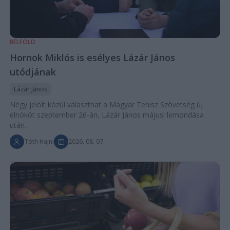
BELFÖLD
Hornok Miklós is esélyes Lázár János
utódjának
Lázár János
Négy jelölt közül választhat a Magyar Tenisz Szövetség új
elnököt szeptember 26-án, Lázár János májusi lemondása
után.
Tóth Hajni
2026. 08. 07.