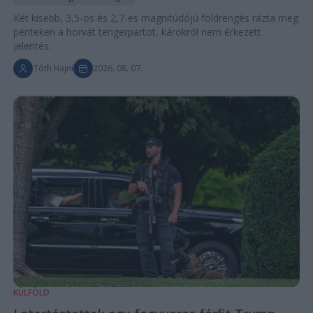
Két kisebb, 3,5-ös és 2,7-es magnitúdójú földrengés rázta meg
pénteken a horvát tengerpartot, károkról nem érkezett
jelentés.
Tóth Hajni
2026. 08. 07.
KÜLFÖLD