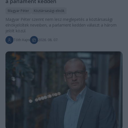
a parlament kedden
Magyar Péter
Köztársasági elnök
Magyar Péter szerint nem lesz meglepetés a köztársasági
elnökjelöltek neveiben, a parlament kedden választ a három
jelölt közül.
Tóth Hajni
2026. 08. 07.