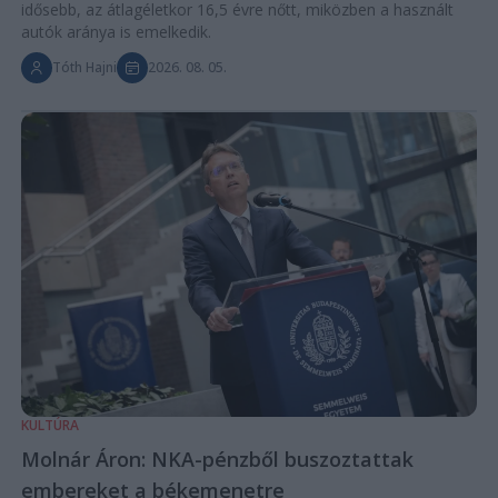
idősebb, az átlagéletkor 16,5 évre nőtt, miközben a használt
autók aránya is emelkedik.
Tóth Hajni
2026. 08. 05.
KULTÚRA
Molnár Áron: NKA-pénzből buszoztattak
embereket a békemenetre