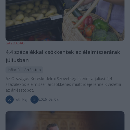
GAZDASÁG
4,4 százalékkal csökkentek az élelmiszerárak
júliusban
Infláció
Árrésstop
Az Országos Kereskedelmi Szövetség szerint a júliusi 4,4
százalékos élelmiszer-árcsökkenés miatt ideje lenne kivezetni
az árrésstopot.
Tóth Hajni
2026. 08. 07.