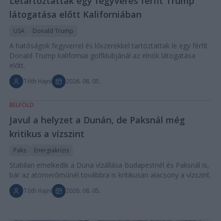
Letartóztattak egy fegyveres férfit Trump
látogatása előtt Kaliforniában
USA
Donald Trump
A hatóságok fegyverrel és lőszerekkel tartóztattak le egy férfit
Donald Trump kaliforniai golfklubjánál az elnök látogatása
előtt.
Tóth Hajni
2026. 08. 05.
BELFÖLD
Javul a helyzet a Dunán, de Paksnál még
kritikus a vízszint
Paks
Energiakrízis
Stabilan emelkedik a Duna vízállása Budapestnél és Paksnál is,
bár az atomerőműnél továbbra is kritikusan alacsony a vízszint.
Tóth Hajni
2026. 08. 05.