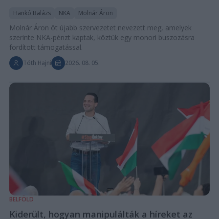
Hankó Balázs
NKA
Molnár Áron
Molnár Áron öt újabb szervezetet nevezett meg, amelyek
szerinte NKA-pénzt kaptak, köztük egy monori buszozásra
fordított támogatással.
Tóth Hajni
2026. 08. 05.
BELFÖLD
Kiderült, hogyan manipulálták a híreket az