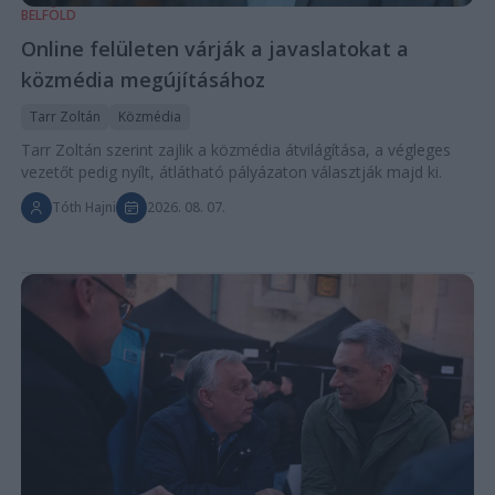
BELFÖLD
Online felületen várják a javaslatokat a
közmédia megújításához
Tarr Zoltán
Közmédia
Tarr Zoltán szerint zajlik a közmédia átvilágítása, a végleges
vezetőt pedig nyílt, átlátható pályázaton választják majd ki.
Tóth Hajni
2026. 08. 07.