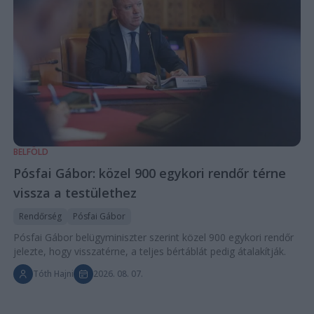
BELFÖLD
Pósfai Gábor: közel 900 egykori rendőr térne
vissza a testülethez
Rendőrség
Pósfai Gábor
Pósfai Gábor belügyminiszter szerint közel 900 egykori rendőr
jelezte, hogy visszatérne, a teljes bértáblát pedig átalakítják.
Tóth Hajni
2026. 08. 07.