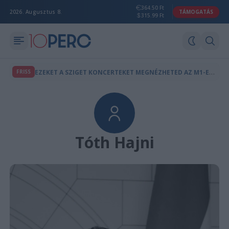
364.50 Ft
2026. Augusztus 8.
TÁMOGATÁS
315.99 Ft
E
ZEKET A SZIGET KONCERTEKET MEGNÉZHETED AZ M1-EN IS
FRISS
Tóth Hajni