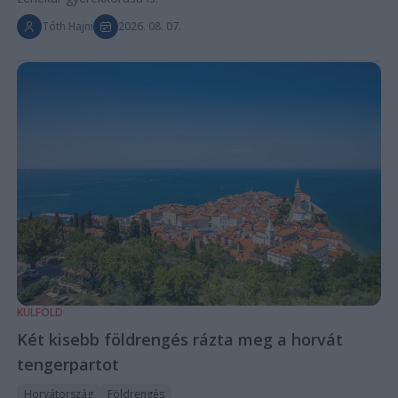
Tóth Hajni
2026. 08. 07.
KÜLFÖLD
Két kisebb földrengés rázta meg a horvát
tengerpartot
Horvátország
Földrengés