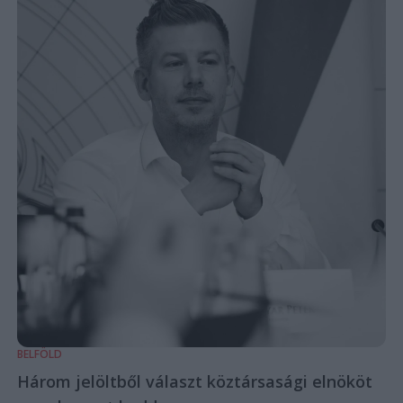
BELFÖLD
Három jelöltből választ köztársasági elnököt