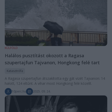
KÜLFÖLD
Halálos pusztítást okozott a Ragasa
szupertajfun Tajvanon, Hongkong felé tart
Katasztrófa
A Ragasa szupertajfun átszakította egy gát vizét Tajvanon: 14
halott, 124 eltűnt. A vihar most Hongkong felé közelít.
10perc.hu
2025. 09. 24.