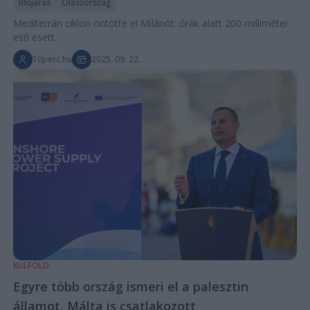
Időjárás
Olaszország
Mediterrán ciklon öntötte el Milánót: órák alatt 200 milliméter
eső esett.
10perc.hu
2025. 09. 22.
KÜLFÖLD
Egyre több ország ismeri el a palesztin
államot, Málta is csatlakozott