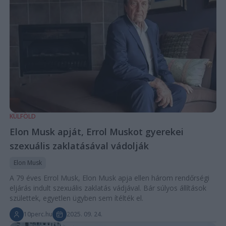
KÜLFÖLD
Elon Musk apját, Errol Muskot gyerekei
szexuális zaklatásával vádolják
Elon Musk
A 79 éves Errol Musk, Elon Musk apja ellen három rendőrségi
eljárás indult szexuális zaklatás vádjával. Bár súlyos állítások
születtek, egyetlen ügyben sem ítélték el.
10perc.hu
2025. 09. 24.