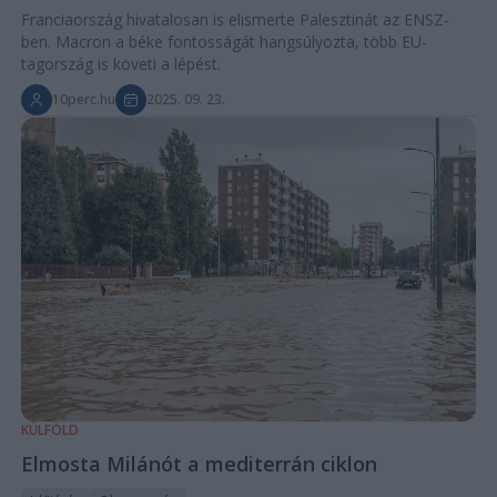
Franciaország hivatalosan is elismerte Palesztinát az ENSZ-
ben. Macron a béke fontosságát hangsúlyozta, több EU-
tagország is követi a lépést.
10perc.hu
2025. 09. 23.
KÜLFÖLD
Elmosta Milánót a mediterrán ciklon