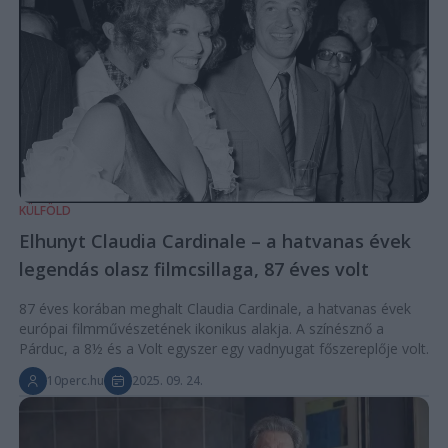
KÜLFÖLD
Elhunyt Claudia Cardinale – a hatvanas évek
legendás olasz filmcsillaga, 87 éves volt
87 éves korában meghalt Claudia Cardinale, a hatvanas évek
európai filmművészetének ikonikus alakja. A színésznő a
Párduc, a 8½ és a Volt egyszer egy vadnyugat főszereplője volt.
10perc.hu
2025. 09. 24.