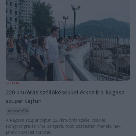
KÜLFÖLD
220 km/órás széllökésekkel érkezik a Ragasa
szuper tájfun
Katasztrófa
A Ragasa szuper tájfun 220 km/órás széllel csap le
Hongkongra és Kína partjaira, több százezren menekülnek,
járatok százait törölték.