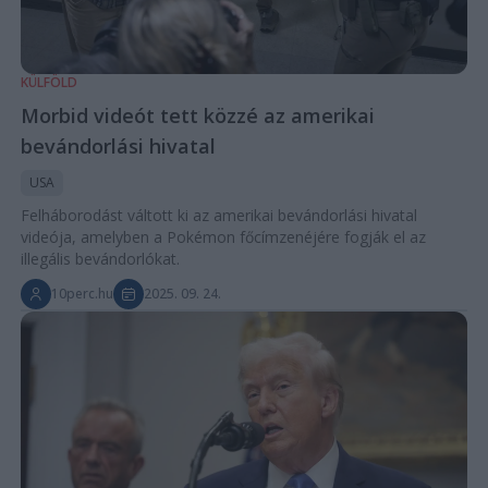
KÜLFÖLD
Morbid videót tett közzé az amerikai
bevándorlási hivatal
USA
Felháborodást váltott ki az amerikai bevándorlási hivatal
videója, amelyben a Pokémon főcímzenéjére fogják el az
illegális bevándorlókat.
10perc.hu
2025. 09. 24.