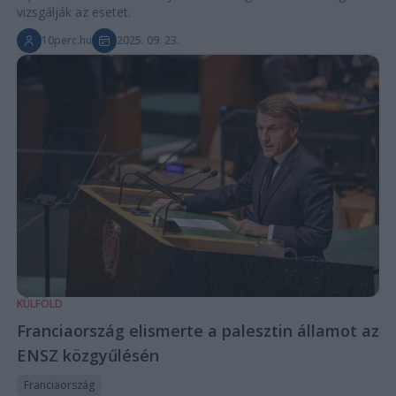
vizsgálják az esetet.
10perc.hu
2025. 09. 23.
KÜLFÖLD
Franciaország elismerte a palesztin államot az
ENSZ közgyűlésén
Franciaország