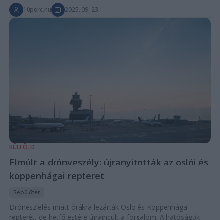
10perc.hu
2025. 09. 23.
KÜLFÖLD
Elmúlt a drónveszély: újranyitották az oslói és
koppenhágai repteret
Repülőtér
Drónészlelés miatt órákra lezárták Oslo és Koppenhága
repterét, de hétfő estére újraindult a forgalom. A hatóságok