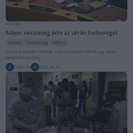
KÜLFÖLD
Súlyos veszteség érte az ukrán hadsereget
Ukrajna
Oroszország
Háború
Orosz Iszkander-rakéták súlyos csapást mértek egy ukrán
kiképzőközpontra.
10perc.hu
2025. 09. 24.