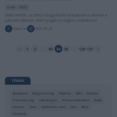
Izrael
ENSZ
Málta hétfőn, az ENSZ Közgyűlésén hivatalosan is elismeri a
palesztin államot, több nyugati országhoz csatlakozva.
10perc.hu
2025. 09. 22.
‹
1
2
...
83
84
85
...
120
121
›
TÉMÁK
Budapest
Magyarország
Időjárás
MÁV
Balaton
Franciaország
Labdarúgás
Környezetvédelem
Bank
Koncert
Zene
Elektromos autó
Film
Mozi
Fesztivál