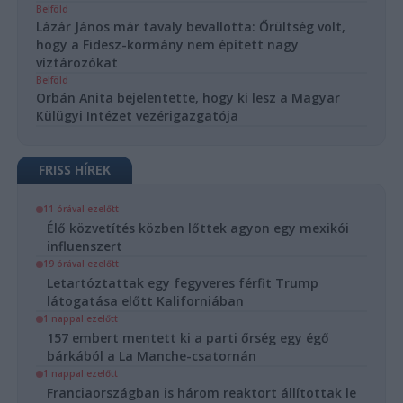
Belföld
Lázár János már tavaly bevallotta: Őrültség volt,
hogy a Fidesz-kormány nem épített nagy
víztározókat
Belföld
Orbán Anita bejelentette, hogy ki lesz a Magyar
Külügyi Intézet vezérigazgatója
FRISS HÍREK
11 órával ezelőtt
Élő közvetítés közben lőttek agyon egy mexikói
influenszert
19 órával ezelőtt
Letartóztattak egy fegyveres férfit Trump
látogatása előtt Kaliforniában
1 nappal ezelőtt
157 embert mentett ki a parti őrség egy égő
bárkából a La Manche-csatornán
1 nappal ezelőtt
Franciaországban is három reaktort állítottak le