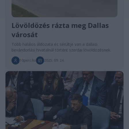
Lövöldözés rázta meg Dallas
városát
Több halálos áldozata és sérültje van a dallasi
bevándorlási hivatalnál történt szerdai lövöldözésnek.
10perc.hu
2025. 09. 24.