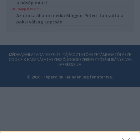
a hőség miatt
1 nappal ezelőtt
Az orosz állami média Magyar Pétert támadta a
paksi válság kapcsán
MÉDIAAJÁNLAT
ADATKEZELÉSI TÁJÉKOZTATÓ
ÁSZF
TÁMOGATÓI ÁSZF
COOKIE-K HASZNÁLATA
SZERZŐI JOGOK
SZERKESZTŐSÉGI IRÁNYELVEK
IMPRESSZUM
© 2026 - 10perc.hu - Minden Jog fenntartva.