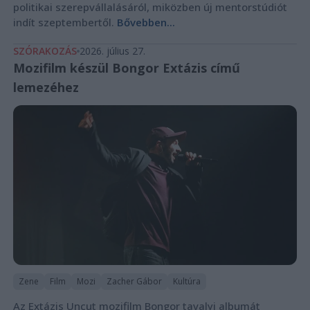
politikai szerepvállalásáról, miközben új mentorstúdiót
indít szeptembertől.
Bővebben...
SZÓRAKOZÁS
2026. július 27.
Mozifilm készül Bongor Extázis című
lemezéhez
Zene
Film
Mozi
Zacher Gábor
Kultúra
Az Extázis Uncut mozifilm Bongor tavalyi albumát