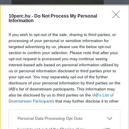
GAZDASÁG
10perc.hu -
Do Not Process My Personal
Szinte ugyan annyit fizetünk az
Information
élelmiszerért, mint bárhol az EU-ban, a
fizetések viszont az átlag felét sem érik
If you wish to opt-out of the sale, sharing to third parties, or
el
processing of your personal or sensitive information for
targeted advertising by us, please use the below opt-out
A GKI szerint 2025-re a magyar élelmiszerárak az
section to confirm your selection. Please note that after your
uniós átlag 95 százalékát érték el, míg a bérek
opt-out request is processed you may continue seeing
csak 49 százalékon állnak. A szolgáltatások ára
interest-based ads based on personal information utilized by
viszo...
us or personal information disclosed to third parties prior to
your opt-out. You may separately opt-out of the further
Ajánljuk még
disclosure of your personal information by third parties on the
IAB’s list of downstream participants. This information may
also be disclosed by us to third parties on the
IAB’s List of
SZÓRAKOZÁS
2026. július 27.
Downstream Participants
that may further disclose it to other
Tóth Gabi végleg elhatárolódott a
third parties.
politikától, szeptembertől saját előadó-
művészeti mentorstúdiót indít
Personal Data Processing Opt Outs