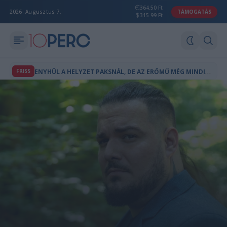
364.50 Ft
2026. Augusztus 7.
TÁMOGATÁS
315.99 Ft
E
NYHÜL A HELYZET PAKSNÁL, DE AZ ERŐMŰ MÉG MINDIG CSAK A KAPACITÁS TÖREDÉKÉN TERMEL
FRISS