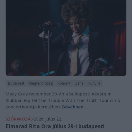
Budapest
Magyarország
Koncert
Zene
Kultúra
Macy Gray november 30-án a budapesti Akvárium
Klubban lép fel The Trouble With The Truth Tour című
koncertkörútja keretében.
Bővebben...
SZÓRAKOZÁS
2026. július 22.
Elmarad Rita Ora július 29-i budapesti