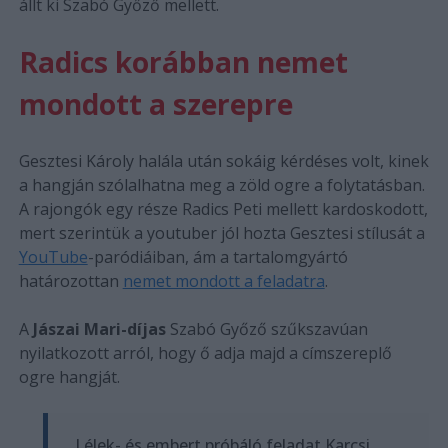
állt ki Szabó Győző mellett.
Radics korábban nemet
mondott a szerepre
Gesztesi Károly halála után sokáig kérdéses volt, kinek
a hangján szólalhatna meg a zöld ogre a folytatásban.
A rajongók egy része Radics Peti mellett kardoskodott,
mert szerintük a youtuber jól hozta Gesztesi stílusát a
YouTube
-paródiáiban, ám a tartalomgyártó
határozottan
nemet mondott a feladatra
.
A
Jászai Mari-díjas
Szabó Győző szűkszavúan
nyilatkozott arról, hogy ő adja majd a címszereplő
ogre hangját.
„Lélek- és embert próbáló feladat Karcsi