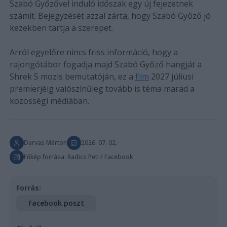
Szabó Győzővel induló időszak egy új fejezetnek
számít. Bejegyzését azzal zárta, hogy Szabó Győző jó
kezekben tartja a szerepet.
Arról egyelőre nincs friss információ, hogy a
rajongótábor fogadja majd Szabó Győző hangját a
Shrek 5 mozis bemutatóján, ez a
film
2027 júliusi
premierjéig valószínűleg tovább is téma marad a
közösségi médiában.
Darvas Márton
2026. 07. 02.
Főkép forrása: Radics Peti / Facebook
Forrás:
Facebook poszt