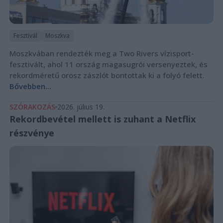
Fesztivál
Moszkva
Moszkvában rendezték meg a Two Rivers vízisport-
fesztivált, ahol 11 ország magasugrói versenyeztek, és
rekordméretű orosz zászlót bontottak ki a folyó felett.
Bővebben...
SZÓRAKOZÁS
2026. július 19.
Rekordbevétel mellett is zuhant a Netflix
részvénye