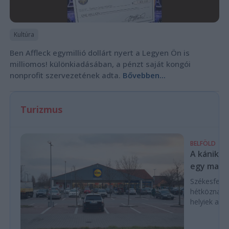
Kultúra
Ben Affleck egymillió dollárt nyert a Legyen Ön is
milliomos! különkiadásában, a pénzt saját kongói
nonprofit szervezetének adta.
Bővebben...
Turizmus
BELFÖLD
A kánikul
egy magya
Székesfehé
hétköznap d
helyiek a C