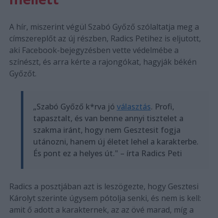
A hír, miszerint végül Szabó Győző szólaltatja meg a
címszereplőt az új részben, Radics Petihez is eljutott,
aki Facebook-bejegyzésben vette védelmébe a
színészt, és arra kérte a rajongókat, hagyják békén
Győzőt.
„Szabó Győző k*rva jó
választás
. Profi,
tapasztalt, és van benne annyi tisztelet a
szakma iránt, hogy nem Gesztesit fogja
utánozni, hanem új életet lehel a karakterbe.
És pont ez a helyes út." – írta Radics Peti
Radics a posztjában azt is leszögezte, hogy Gesztesi
Károlyt szerinte úgysem pótolja senki, és nem is kell:
amit ő adott a karakternek, az az övé marad, míg a