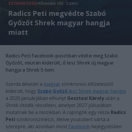
SZÓRAKOZÁS
Olvasási idő: 2 perc
Radics Peti megvédte Szabó
Győzőt Shrek magyar hangja
miatt
Radics Peti Facebook-posztban védte meg Szabó
Győzőt, miután kiderült, ő lesz Shrek új magyar
hangja a Shrek 5-ben.
Szerda délután a
magyar
szinkronos előzetesből
kiderült, hogy
Szabó Győző
lesz Shrek magyar hangja
a 2020 januárjában elhunyt
Gesztesi Károly
után a
Shrek ötödik részében, amelyet 2027 júliusában
mutatnak be a mozikban. A rajongók egy része
Radics
Peti
szinkronszínészt, illetve youtubert várta a
szerepre, aki azonban most
Facebook
-bejegyzésben