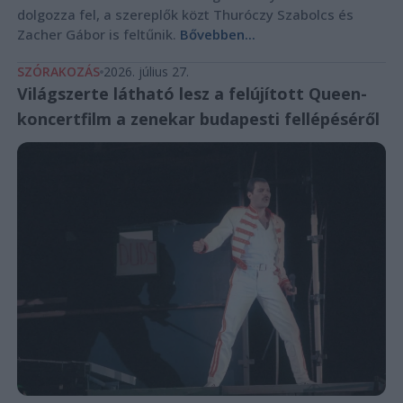
dolgozza fel, a szereplők közt Thuróczy Szabolcs és
Zacher Gábor is feltűnik.
Bővebben...
SZÓRAKOZÁS
2026. július 27.
Világszerte látható lesz a felújított Queen-
koncertfilm a zenekar budapesti fellépéséről