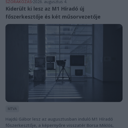
SZÓRAKOZÁS
2026. augusztus 4.
Kiderült ki lesz az M1 Híradó új
főszerkesztője és két műsorvezetője
MTVA
Hajdú Gábor lesz az augusztusban induló M1 Híradó
főszerkesztője, a képernyőre visszatér Borsa Miklós,