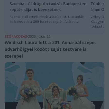
Több mint
Szombattól drágul a taxizás Budapesten,
állam Orb
reptéri díjat is bevezetnek
Velkey Györg
Szombattól emelkednek a budapesti taxitarifák,
Külügyminis
és bevezetik a 800 forintos reptéri felárat is.
forintot köl
SZÓRAKOZÁS
2026. július 26.
Windisch Laura lett a 201. Anna-bál szépe,
udvarhölgyei között saját testvére is
szerepel