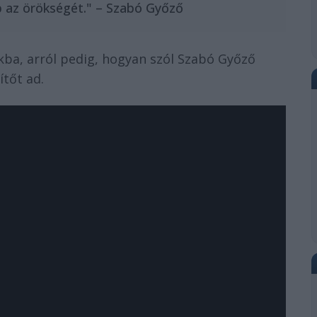
b az örökségét." – Szabó Győző
ba, arról pedig, hogyan szól Szabó Győző
ítőt ad.