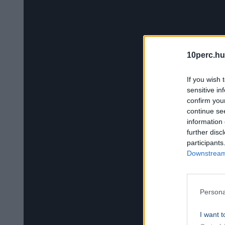
10perc.hu
If you wish 
sensitive in
confirm you
continue se
information 
further disc
participants
Downstream 
Persona
I want t