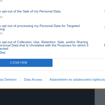
In
o opt-out of the Sale of my Personal Data.
In
to opt-out of processing my Personal Data for Targeted
ing.
In
o opt-out of Collection, Use, Retention, Sale, and/or Sharing
ersonal Data that Is Unrelated with the Purposes for which it
lected.
Out
CONFIRM
ta Deletion
Data Access
Adatvédelmi és adatkezelési tájékozt