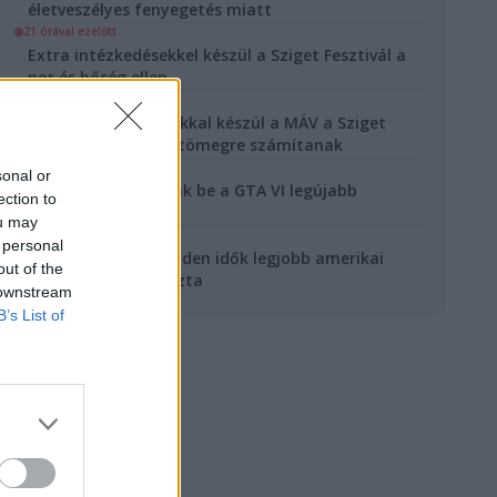
életveszélyes fenyegetés miatt
21 órával ezelőtt
Extra intézkedésekkel készül a Sziget Fesztivál a
por és hőség ellen
1 nappal ezelőtt
Sűrített HÉV-járatokkal készül a MÁV a Sziget
Fesztiválra - Óriási tömegre számítanak
2 nappal ezelőtt
sonal or
A Netflixen mutatják be a GTA VI legújabb
ection to
előzetesét
ou may
2 nappal ezelőtt
 personal
Az új Pókember minden idők legjobb amerikai
out of the
nyitóhétvégéjét hozta
 downstream
B’s List of