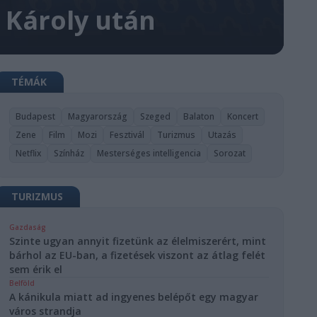
 Károly után
TÉMÁK
Budapest
Magyarország
Szeged
Balaton
Koncert
Zene
Film
Mozi
Fesztivál
Turizmus
Utazás
Netflix
Színház
Mesterséges intelligencia
Sorozat
TURIZMUS
Gazdaság
Szinte ugyan annyit fizetünk az élelmiszerért, mint
bárhol az EU-ban, a fizetések viszont az átlag felét
sem érik el
Belföld
A kánikula miatt ad ingyenes belépőt egy magyar
város strandja