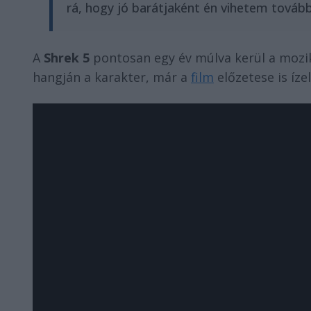
rá, hogy jó barátjaként én vihetem továb
A
Shrek 5
pontosan egy év múlva kerül a mozik
hangján a karakter, már a
film
előzetese is ízel