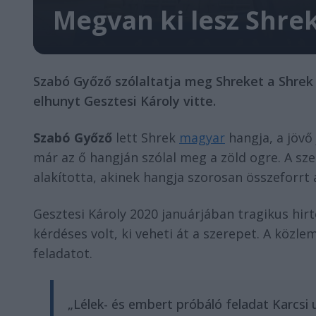
Megvan ki lesz Shre
Szabó Győző szólaltatja meg Shreket a Shrek
elhunyt Gesztesi Károly vitte.
Szabó Győző
lett Shrek
magyar
hangja, a jövő
már az ő hangján szólal meg a zöld ogre. A sz
alakította, akinek hangja szorosan összeforrt 
Gesztesi Károly 2020 januárjában tragikus hir
kérdéses volt, ki veheti át a szerepet. A köz
feladatot.
„Lélek- és embert próbáló feladat Karcsi 