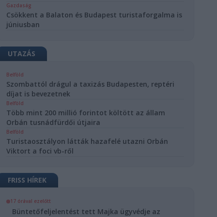
Gazdaság
Csökkent a Balaton és Budapest turistaforgalma is
júniusban
UTAZÁS
Belföld
Szombattól drágul a taxizás Budapesten, reptéri
díjat is bevezetnek
Belföld
Több mint 200 millió forintot költött az állam
Orbán tusnádfürdői útjaira
Belföld
Turistaosztályon látták hazafelé utazni Orbán
Viktort a foci vb-ről
FRISS HÍREK
17 órával ezelőtt
Büntetőfeljelentést tett Majka ügyvédje az