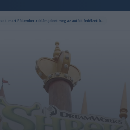
F
elháborodtak a BMW-tulajdonosok, mert Pókember-reklám jelent meg az autóik fedélzeti képernyőjén