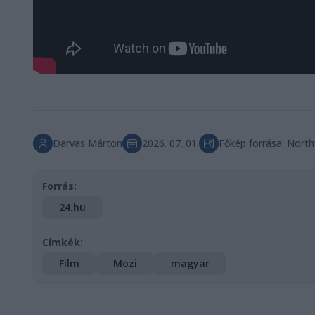
Darvas Márton
2026. 07. 01.
Főkép forrása: Nort
Forrás:
24.hu
Címkék:
Film
Mozi
magyar