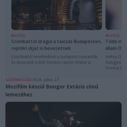
BELFÖLD
BELFÖLD
Több mint
Szombattól drágul a taxizás Budapesten,
állam Orb
reptéri díjat is bevezetnek
Velkey Györg
Szombattól emelkednek a budapesti taxitarifák,
Külügyminis
és bevezetik a 800 forintos reptéri felárat is.
forintot köl
SZÓRAKOZÁS
2026. július 27.
Mozifilm készül Bongor Extázis című
lemezéhez