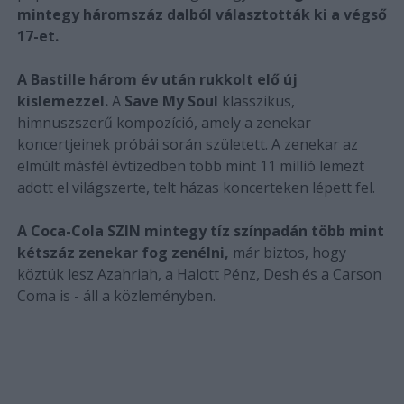
mintegy háromszáz dalból választották ki a végső
17-et.
A Bastille három év után rukkolt elő új
kislemezzel.
A
Save My Soul
klasszikus,
himnuszszerű kompozíció, amely a zenekar
koncertjeinek próbái során született. A zenekar az
elmúlt másfél évtizedben több mint 11 millió lemezt
adott el világszerte, telt házas koncerteken lépett fel.
A Coca-Cola SZIN mintegy tíz színpadán több mint
kétszáz zenekar fog zenélni,
már biztos, hogy
köztük lesz Azahriah, a Halott Pénz, Desh és a Carson
Coma is - áll a közleményben.