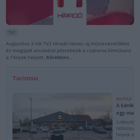
TV2
Augusztus 3-tól TV2 Híradó néven, új műsorvezetőkkel
és megújult arculattal jelentkezik a csatorna hírműsora
a Tények helyett.
Bővebben...
Turizmus
BELFÖLD
A kánikul
egy magya
Székesfehé
hétköznap d
helyiek a C