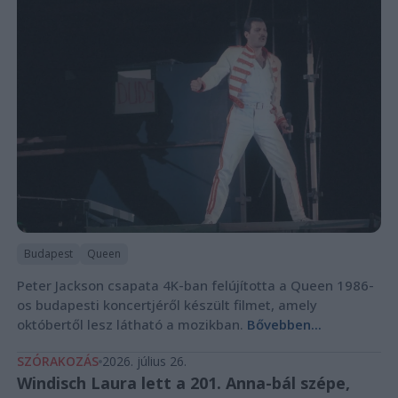
Budapest
Queen
Peter Jackson csapata 4K-ban felújította a Queen 1986-
os budapesti koncertjéről készült filmet, amely
októbertől lesz látható a mozikban.
Bővebben...
SZÓRAKOZÁS
2026. július 26.
Windisch Laura lett a 201. Anna-bál szépe,