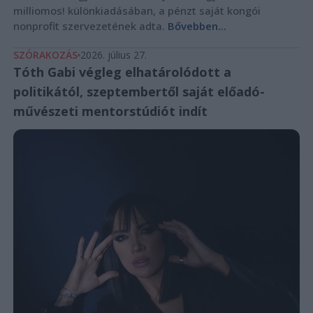
milliomos! különkiadásában, a pénzt saját kongói
nonprofit szervezetének adta.
Bővebben...
SZÓRAKOZÁS
2026. július 27.
Tóth Gabi végleg elhatárolódott a
politikától, szeptembertől saját előadó-
művészeti mentorstúdiót indít