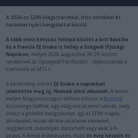
A 2026-os SZIN világsztárokkal, friss zenékkel és
hatalmas nyári hangulattal készül.
A több mint kétszáz fellépő között a brit Bastille
és a francia DJ Snake is fellép a Szegedi Ifjúsági
Napokon,
melyet 2026. augusztus 26-29. között
rendeznek az Újszegedi Partfürdőn - tájékoztatták a
szervezők az MTI-t.
A közlemény szerint
DJ Snake a napokban
jelentette meg új, Nomad című albumát.
A lemez,
melyet Magyarországon élőben először a
fesztivál
közönsége hallhat, egy világ körüli zenei utazás, mely
ötvözi a globális hangzásokat, így az EDM-trapet,
afrobeatet, észak-afrikai utcazenei elemeket,
reggaetont, dubstepet, dancehallt vagy akár a K-
popot. A lemez érdekessége, hogy
öt évig készült és