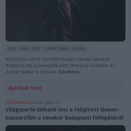
Zene
Film
Mozi
Zacher Gábor
Kultúra
Az Extázis Uncut mozifilm Bongor tavalyi albumát
dolgozza fel, a szereplők közt Thuróczy Szabolcs és
Zacher Gábor is feltűnik.
Bővebben...
Ajánljuk még
SZÓRAKOZÁS
2026. július 27.
Világszerte látható lesz a felújított Queen-
koncertfilm a zenekar budapesti fellépéséről