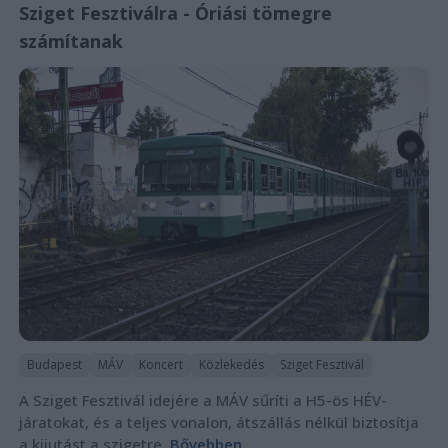
Sziget Fesztiválra - Óriási tömegre
számítanak
Budapest
MÁV
Koncert
Közlekedés
Sziget Fesztivál
A Sziget Fesztivál idejére a MÁV sűríti a H5-ös HÉV-
járatokat, és a teljes vonalon, átszállás nélkül biztosítja
a kijutást a szigetre.
Bővebben...