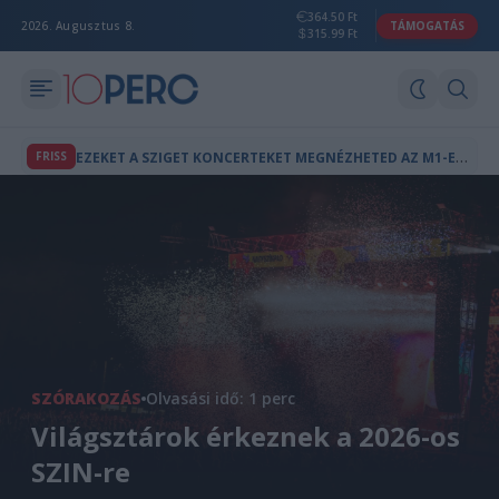
364.50 Ft
2026. Augusztus 8.
TÁMOGATÁS
315.99 Ft
E
ZEKET A SZIGET KONCERTEKET MEGNÉZHETED AZ M1-EN IS
FRISS
SZÓRAKOZÁS
Olvasási idő: 1 perc
Világsztárok érkeznek a 2026-os
SZIN-re