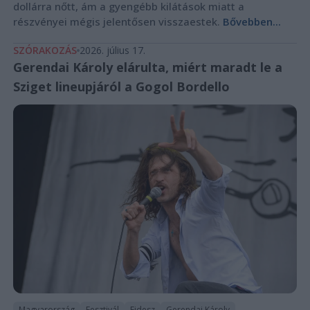
dollárra nőtt, ám a gyengébb kilátások miatt a
részvényei mégis jelentősen visszaestek.
Bővebben...
SZÓRAKOZÁS
2026. július 17.
Gerendai Károly elárulta, miért maradt le a
Sziget lineupjáról a Gogol Bordello
Magyarország
Fesztivál
Fidesz
Gerendai Károly