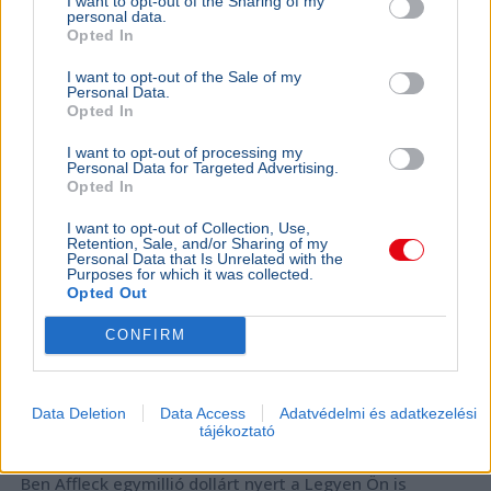
I want to opt-out of the Sharing of my
aggregátoros rendszerükkel az energiaválság idején is
personal data.
zavartalanul megtartható a rendezvény.
Bővebben...
Opted In
I want to opt-out of the Sale of my
SZÓRAKOZÁS
2026. július 31.
Personal Data.
Ben Affleck megnyerte a fődíjat a Legyen Ön
Opted In
is milliomosban
I want to opt-out of processing my
Personal Data for Targeted Advertising.
Opted In
I want to opt-out of Collection, Use,
Retention, Sale, and/or Sharing of my
Personal Data that Is Unrelated with the
Purposes for which it was collected.
Opted Out
CONFIRM
Data Deletion
Data Access
Adatvédelmi és adatkezelési
tájékoztató
Kultúra
Ben Affleck egymillió dollárt nyert a Legyen Ön is