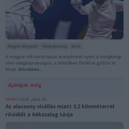
Magyar válogatott
Világbajnokság
Sport
A magyar női kardcsapat aranyérmet nyert a hongkongi
vívó-világbajnokságon, a döntőben fordítva győzte le
Kínát.
Bővebben...
Ajánljuk még
SPORT
2026. július 29.
Az alacsony vízállás miatt 3,2 kilométerrel
rövidült a Kékszalag távja