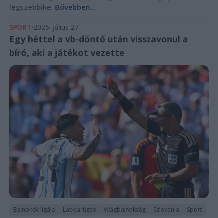
legszebbike.
Bővebben...
SPORT
2026. július 27.
Egy héttel a vb-döntő után visszavonul a
bíró, aki a játékot vezette
Bajnokok ligája
Labdarúgás
Világbajnokság
Szlovénia
Sport