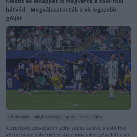
Messit és Mbappét is megverte a zöld-foki
hátvéd - Megválasztották a vb legszebb
gólját
Labdarúgás
Világbajnokság
Sport
Messi
FIFA
A szurkolói szavazáson Sidny Lopes Cabral, a Zöld-foki
Köztársaság hátvédjének Argentína elleni gólja lett a vb