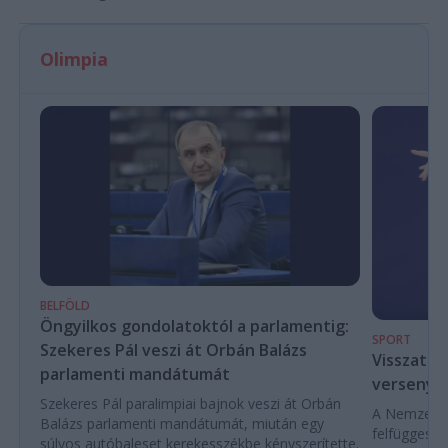
Olimpia
BELFÖLD
Öngyilkos gondolatoktól a parlamentig:
SPORT
Szekeres Pál veszi át Orbán Balázs
Visszaté
parlamenti mandátumát
versenyek
Szekeres Pál paralimpiai bajnok veszi át Orbán
A Nemzetköz
Balázs parlamenti mandátumát, miután egy
felfüggeszt
súlyos autóbaleset kerekesszékbe kényszerítette.