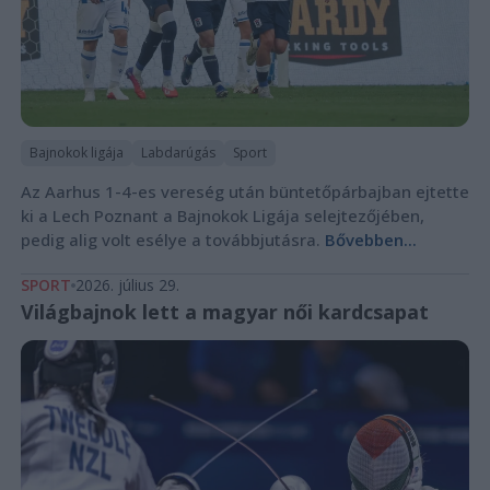
Bajnokok ligája
Labdarúgás
Sport
Az Aarhus 1-4-es vereség után büntetőpárbajban ejtette
ki a Lech Poznant a Bajnokok Ligája selejtezőjében,
pedig alig volt esélye a továbbjutásra.
Bővebben...
SPORT
2026. július 29.
Világbajnok lett a magyar női kardcsapat