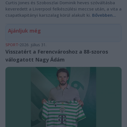
Curtis Jones és Szoboszlai Dominik heves szóváltásba
keveredett a Liverpool felkészülési meccse után, a vita a
csapatkapitányi karszalag körül alakult ki.
Bővebben...
Ajánljuk még
SPORT
2026. július 31.
Visszatért a Ferencvároshoz a 88-szoros
válogatott Nagy Ádám