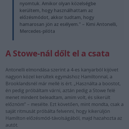
nyomtuk. Amikor olyan közelségbe
kerültem, hogy használhattam az
előzésmódot, akkor tudtam, hogy
hamarosan jön az esélyem." – Kimi Antonelli,
Mercedes-pilóta
A Stowe-nál dőlt el a csata
Antonelli elmondása szerint a 4-es kanyarból kijövet
nagyon közel kerültek egymáshoz Hamiltonnal, a
Brooklandsnél már mellé is ért. „Használta a boostot,
én pedig próbáltam várni, aztán pedig a Stowe felé
menet mindent beleadtam, amim volt, és sikerült
előznöm” – mesélte. Ezt követően, mint mondta, csak a
saját ritmusát próbálta felvenni, hogy kikerüljön
Hamilton előzésmód-távolságából, majd hazahozta az
autót.