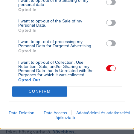
40 fokban csap össze vasárnap az Újpest és a
I want to opt-out of the Sharing of my
personal data.
Debrecen - Nem enged az MLSZ
Opted In
I want to opt-out of the Sale of my
Personal Data.
Opted In
I want to opt-out of processing my
Personal Data for Targeted Advertising.
Opted In
I want to opt-out of Collection, Use,
Retention, Sale, and/or Sharing of my
Personal Data that Is Unrelated with the
Purposes for which it was collected.
Opted Out
CONFIRM
Labdarúgás
MLSZ
Sport
Debrecen
Hőség
Data Deletion
Data Access
Adatvédelmi és adatkezelési
tájékoztató
Az MLSZ nem módosítja a vasárnapi Újpest–Debrecen
meccs időpontját annak ellenére, hogy Budapesten 40
fokos hőség várható.
Bővebben...