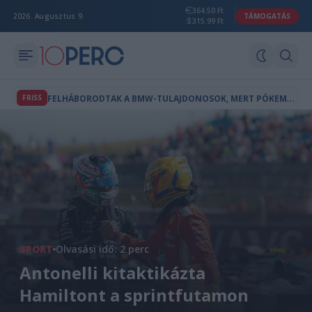
364.50 Ft
2026. Augusztus 9.
TÁMOGATÁS
315.99 Ft
F
ELHÁBORODTAK A BMW-TULAJDONOSOK, MERT PÓKEMBER-REKLÁM JELENT MEG AZ AUTÓIK FEDÉLZETI KÉPERNYŐJÉN
FRISS
SPORT
Olvasási idő: 2 perc
Antonelli kitaktikázta
Hamiltont a sprintfutamon