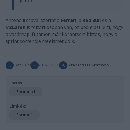
pilóta
Antonelli szavai szerint a
Ferrari
, a
Red Bull
és a
McLaren
is felzárkózóban van, ez pedig azt jelzi, hogy
a vasárnapi futamon már korántsem biztos, hogy a
sprint sorrendje megismétlődik.
Tóth Hajni
2026. 07. 04.
Főkép forrása: Northfoto
Forrás:
Formula1
Címkék:
Forma 1