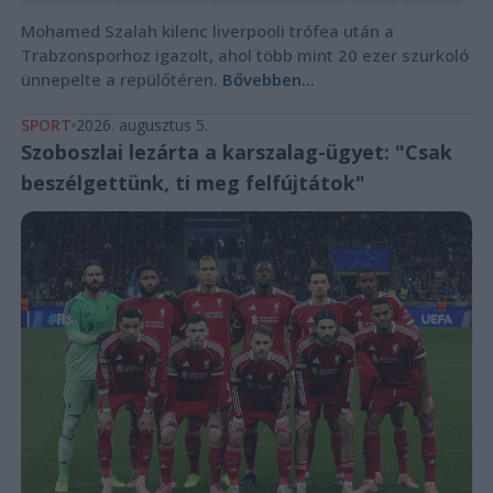
Mohamed Szalah kilenc liverpooli trófea után a
Trabzonsporhoz igazolt, ahol több mint 20 ezer szurkoló
ünnepelte a repülőtéren.
Bővebben...
SPORT
2026. augusztus 5.
Szoboszlai lezárta a karszalag-ügyet: "Csak
beszélgettünk, ti meg felfújtátok"