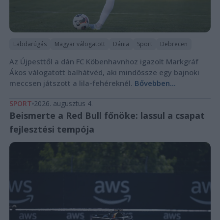
Labdarúgás
Magyar válogatott
Dánia
Sport
Debrecen
Az Újpesttől a dán FC Köbenhavnhoz igazolt Markgráf
Ákos válogatott balhátvéd, aki mindössze egy bajnoki
meccsen játszott a lila-fehéreknél.
Bővebben...
SPORT
2026. augusztus 4.
Beismerte a Red Bull főnöke: lassul a csapat
fejlesztési tempója