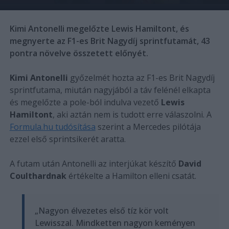
Kimi Antonelli megelőzte Lewis Hamiltont, és
megnyerte az F1-es Brit Nagydíj sprintfutamát, 43
pontra növelve összetett előnyét.
Kimi Antonelli
győzelmét hozta az F1-es Brit Nagydíj
sprintfutama, miután nagyjából a táv felénél elkapta
és megelőzte a pole-ból indulva vezető
Lewis
Hamiltont
, aki aztán nem is tudott erre válaszolni. A
Formula.hu tudósítása
szerint a Mercedes pilótája
ezzel első sprintsikerét aratta.
A futam után Antonelli az interjúkat készítő
David
Coulthardnak
értékelte a Hamilton elleni csatát.
„Nagyon élvezetes első tíz kör volt
Lewisszal. Mindketten nagyon keményen