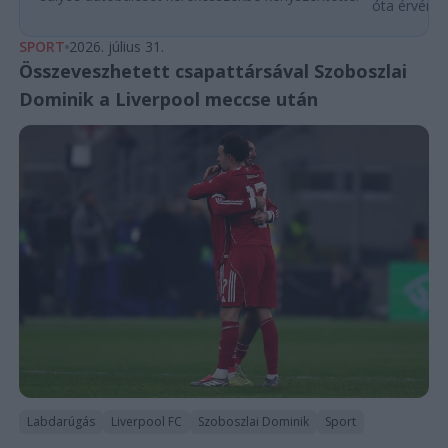
óta érvénybe
SPORT
2026. július 31.
Összeveszhetett csapattársával Szoboszlai
Dominik a Liverpool meccse után
Labdarúgás
Liverpool FC
Szoboszlai Dominik
Sport