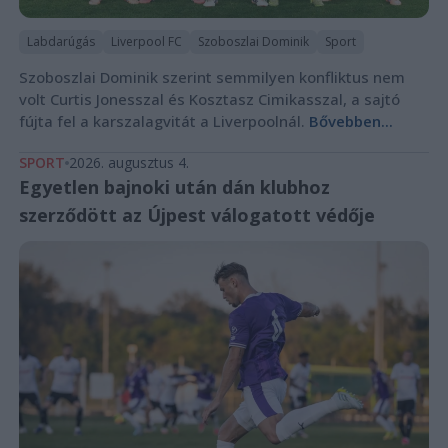
Labdarúgás
Liverpool FC
Szoboszlai Dominik
Sport
Szoboszlai Dominik szerint semmilyen konfliktus nem
volt Curtis Jonesszal és Kosztasz Cimikasszal, a sajtó
fújta fel a karszalagvitát a Liverpoolnál.
Bővebben...
SPORT
2026. augusztus 4.
Egyetlen bajnoki után dán klubhoz
szerződött az Újpest válogatott védője