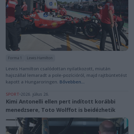
Forma 1
Lewis Hamilton
Lewis Hamilton csalódottan nyilatkozott, miután
hajszállal lemaradt a pole-pozícióról, majd rajtbüntetést
kapott a Hungaroringen.
Bővebben...
SPORT
2026. július 26.
Kimi Antonelli ellen pert indított korábbi
menedzsere, Toto Wolffot is beidézhetik