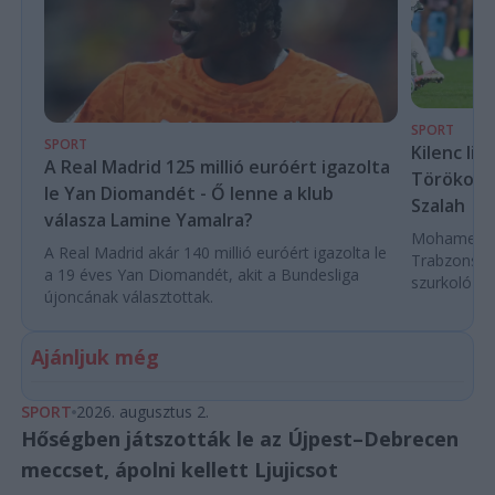
SPORT
SPORT
Kilenc liv
A Real Madrid 125 millió euróért igazolta
Törökorsz
le Yan Diomandét - Ő lenne a klub
Szalah
válasza Lamine Yamalra?
Mohamed Sza
A Real Madrid akár 140 millió euróért igazolta le
Trabzonspor
a 19 éves Yan Diomandét, akit a Bundesliga
szurkoló ün
újoncának választottak.
Ajánljuk még
SPORT
2026. augusztus 2.
Hőségben játszották le az Újpest–Debrecen
meccset, ápolni kellett Ljujicsot