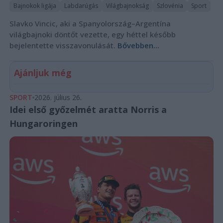
Bajnokok ligája
Labdarúgás
Világbajnokság
Szlovénia
Sport
Slavko Vincic, aki a Spanyolország–Argentína
világbajnoki döntőt vezette, egy héttel később
bejelentette visszavonulását.
Bővebben...
Ajánljuk még
SPORT
2026. július 26.
Idei első győzelmét aratta Norris a
Hungaroringen