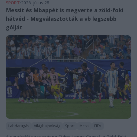
SPORT
2026. július 28.
Messit és Mbappét is megverte a zöld-foki
hátvéd - Megválasztották a vb legszebb
gólját
Labdarúgás
Világbajnokság
Sport
Messi
FIFA
A szurkolói szavazáson Sidny Lopes Cabral, a Zöld-foki