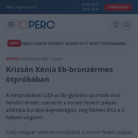
362.08 Ft
2026. Augusztus 6.
TÁMOGATÁS
313.38 Ft
H
AJDÚ GÁBOR SZERINT SOSEM VETT RÉSZT PROPAGANDAMŰSOROK KÉSZÍTÉSÉBEN
FRISS
SPORT
Olvasási idő: 1 perc
Krizsán Xénia Eb-bronzérmes
ötpróbában
A hétpróbában U23-as Eb-győztes sportoló első
felnőtt érmét szerezte a toruni fedett pályás
atlétikai Európa-bajnokságon, míg Nemes Rita a 6.
helyen végzett.
Szép magyar sikerrel kezdődött a toruni fedett pályás