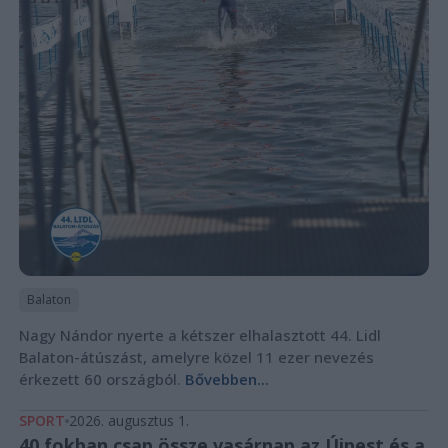
Balaton
Nagy Nándor nyerte a kétszer elhalasztott 44. Lidl
Balaton-átúszást, amelyre közel 11 ezer nevezés
érkezett 60 országból.
Bővebben...
SPORT
2026. augusztus 1.
40 fokban csap össze vasárnap az Újpest és a