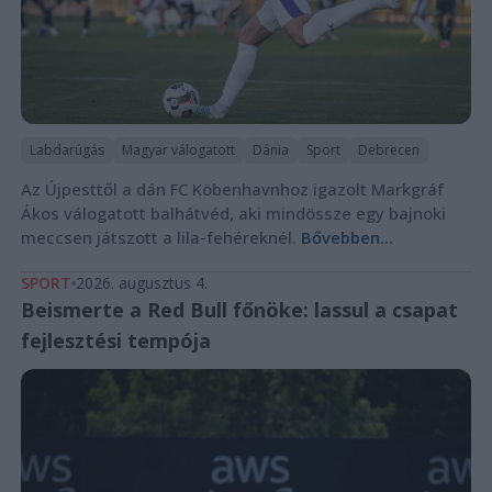
Labdarúgás
Magyar válogatott
Dánia
Sport
Debrecen
Az Újpesttől a dán FC Köbenhavnhoz igazolt Markgráf
Ákos válogatott balhátvéd, aki mindössze egy bajnoki
meccsen játszott a lila-fehéreknél.
Bővebben...
SPORT
2026. augusztus 4.
Beismerte a Red Bull főnöke: lassul a csapat
fejlesztési tempója