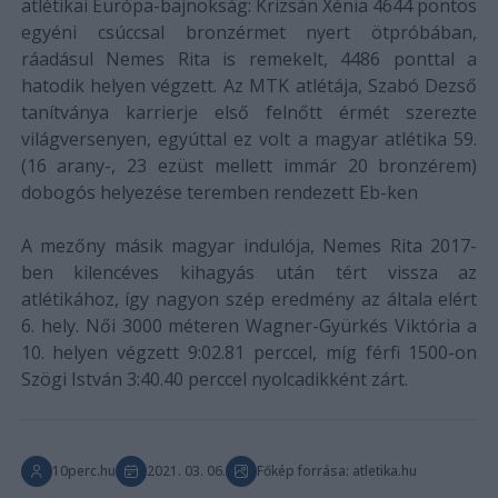
atlétikai Európa-bajnokság: Krizsán Xénia 4644 pontos
egyéni csúccsal bronzérmet nyert ötpróbában,
ráadásul Nemes Rita is remekelt, 4486 ponttal a
hatodik helyen végzett. Az MTK atlétája, Szabó Dezső
tanítványa karrierje első felnőtt érmét szerezte
világversenyen, egyúttal ez volt a magyar atlétika 59.
(16 arany-, 23 ezüst mellett immár 20 bronzérem)
dobogós helyezése teremben rendezett Eb-ken
A mezőny másik magyar indulója, Nemes Rita 2017-
ben kilencéves kihagyás után tért vissza az
atlétikához, így nagyon szép eredmény az általa elért
6. hely. Női 3000 méteren Wagner-Gyürkés Viktória a
10. helyen végzett 9:02.81 perccel, míg férfi 1500-on
Szögi István 3:40.40 perccel nyolcadikként zárt.
10perc.hu
2021. 03. 06.
Főkép forrása: atletika.hu