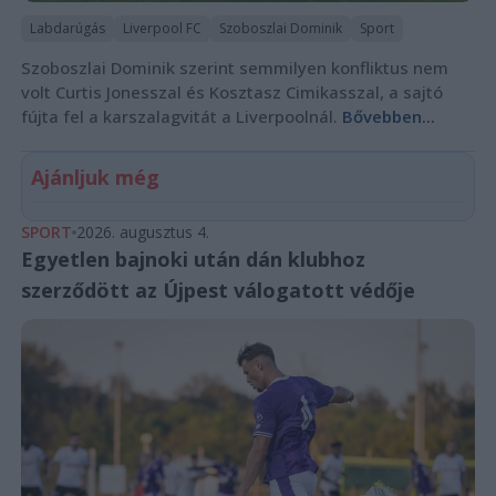
Labdarúgás
Liverpool FC
Szoboszlai Dominik
Sport
Szoboszlai Dominik szerint semmilyen konfliktus nem
volt Curtis Jonesszal és Kosztasz Cimikasszal, a sajtó
fújta fel a karszalagvitát a Liverpoolnál.
Bővebben...
Ajánljuk még
SPORT
2026. augusztus 4.
Egyetlen bajnoki után dán klubhoz
szerződött az Újpest válogatott védője