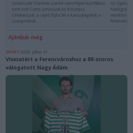
Szoboszlai Dominik szerint semmilyen konfliktus
Az Újpesttő
nem volt Curtis Jonesszal és Kosztasz
Markgráf Ák
Cimikasszal, a sajtó fújta fel a karszalagvitát a
mindössze e
Liverpoolnál.
fehéreknél.
Ajánljuk még
SPORT
2026. július 31.
Visszatért a Ferencvároshoz a 88-szoros
válogatott Nagy Ádám