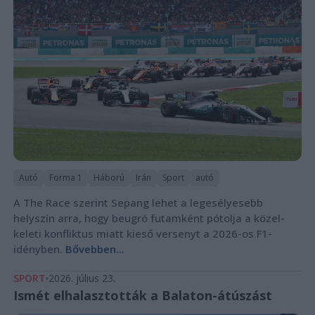
Autó
Forma 1
Háború
Irán
Sport
autó
A The Race szerint Sepang lehet a legesélyesebb
helyszín arra, hogy beugró futamként pótolja a közel-
keleti konfliktus miatt kieső versenyt a 2026-os F1-
idényben.
Bővebben...
SPORT
2026. július 23.
Ismét elhalasztották a Balaton-átúszást