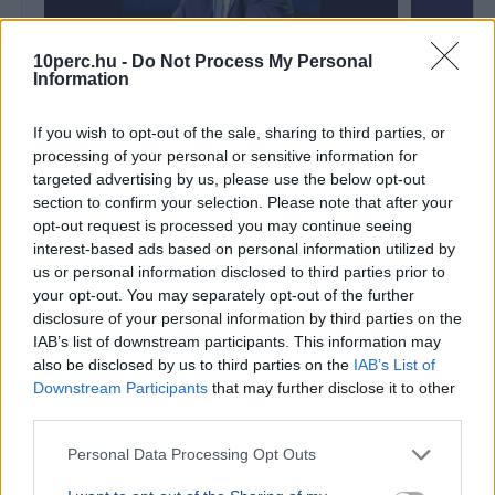
10perc.hu -
Do Not Process My Personal
Information
BELFÖLD
If you wish to opt-out of the sale, sharing to third parties, or
Öngyilkos gondolatoktól a parlamentig:
SPORT
processing of your personal or sensitive information for
Szekeres Pál veszi át Orbán Balázs
Visszaté
targeted advertising by us, please use the below opt-out
parlamenti mandátumát
versenyek
section to confirm your selection. Please note that after your
Szekeres Pál paralimpiai bajnok veszi át Orbán
opt-out request is processed you may continue seeing
A Nemzetköz
Balázs parlamenti mandátumát, miután egy
interest-based ads based on personal information utilized by
felfüggeszt
súlyos autóbaleset kerekesszékbe kényszerítette.
us or personal information disclosed to third parties prior to
óta érvénybe
your opt-out. You may separately opt-out of the further
disclosure of your personal information by third parties on the
SPORT
2026. július 29.
IAB’s list of downstream participants. This information may
Világbajnok lett a magyar női kardcsapat
also be disclosed by us to third parties on the
IAB’s List of
Downstream Participants
that may further disclose it to other
third parties.
Personal Data Processing Opt Outs