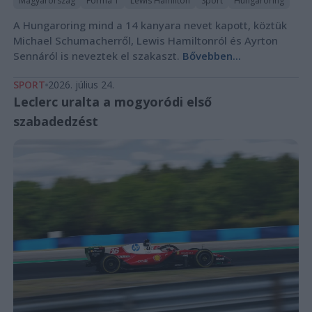
Magyarország
Forma 1
Lewis Hamilton
Sport
Hungaroring
A Hungaroring mind a 14 kanyara nevet kapott, köztük
Michael Schumacherről, Lewis Hamiltonról és Ayrton
Sennáról is neveztek el szakaszt.
Bővebben...
SPORT
2026. július 24.
Leclerc uralta a mogyoródi első
szabadedzést