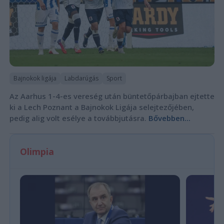
Bajnokok ligája
Labdarúgás
Sport
Az Aarhus 1-4-es vereség után büntetőpárbajban ejtette
ki a Lech Poznant a Bajnokok Ligája selejtezőjében,
pedig alig volt esélye a továbbjutásra.
Bővebben...
Olimpia