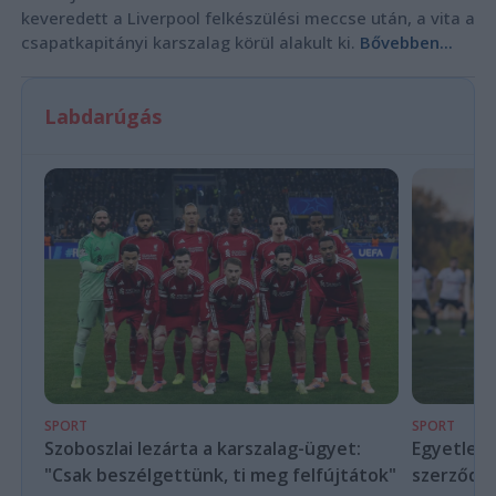
keveredett a Liverpool felkészülési meccse után, a vita a
csapatkapitányi karszalag körül alakult ki.
Bővebben...
Labdarúgás
SPORT
SPORT
Szoboszlai lezárta a karszalag-ügyet:
Egyetlen 
"Csak beszélgettünk, ti meg felfújtátok"
szerződöt