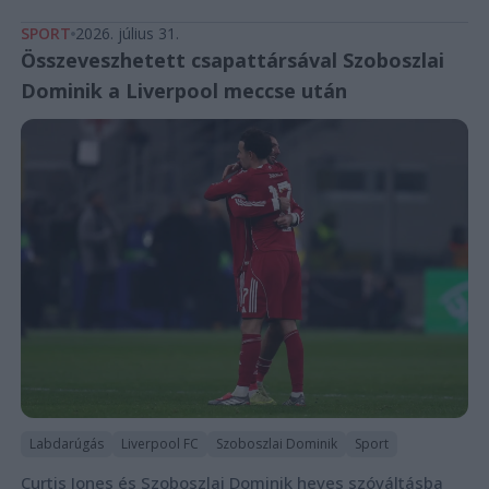
SPORT
2026. július 31.
Összeveszhetett csapattársával Szoboszlai
Dominik a Liverpool meccse után
Labdarúgás
Liverpool FC
Szoboszlai Dominik
Sport
Curtis Jones és Szoboszlai Dominik heves szóváltásba