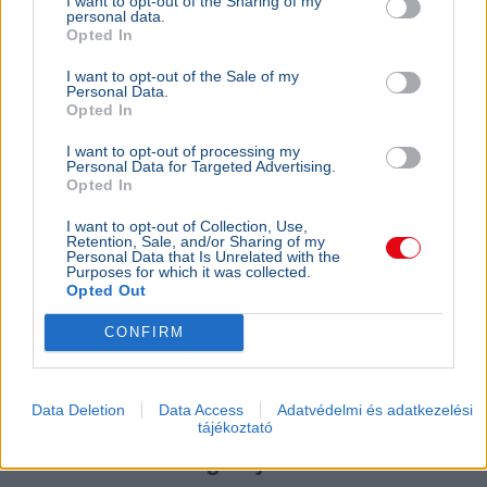
I want to opt-out of the Sharing of my
personal data.
Opted In
I want to opt-out of the Sale of my
Personal Data.
Opted In
I want to opt-out of processing my
Personal Data for Targeted Advertising.
Opted In
Magyar válogatott
Világbajnokság
Sport
I want to opt-out of Collection, Use,
Retention, Sale, and/or Sharing of my
A magyar női kardcsapat aranyérmet nyert a hongkongi
Personal Data that Is Unrelated with the
vívó-világbajnokságon, a döntőben fordítva győzte le
Purposes for which it was collected.
Opted Out
Kínát.
Bővebben...
CONFIRM
Ajánljuk még
SPORT
2026. július 29.
Data Deletion
Data Access
Adatvédelmi és adatkezelési
tájékoztató
Az alacsony vízállás miatt 3,2 kilométerrel
rövidült a Kékszalag távja