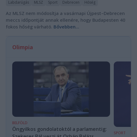
Labdarúgás
MLSZ
Sport
Debrecen
Hőség
Az MLSZ nem módosítja a vasárnapi Újpest–Debrecen
meccs időpontját annak ellenére, hogy Budapesten 40
fokos hőség várható.
Bővebben...
Olimpia
BELFÖLD
Öngyilkos gondolatoktól a parlamentig:
SPORT
Szekeres Pál veszi át Orbán Balázs