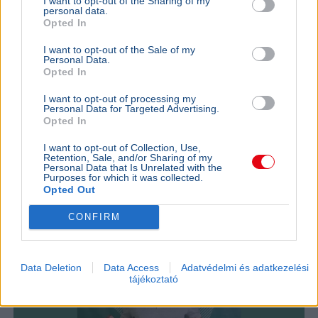
I want to opt-out of the Sharing of my
personal data.
Opted In
Labdarúgás
Liverpool FC
Szoboszlai Dominik
Sport
I want to opt-out of the Sale of my
Personal Data.
Opted In
Curtis Jones és Szoboszlai Dominik heves szóváltásba
keveredett a Liverpool felkészülési meccse után, a vita a
I want to opt-out of processing my
csapatkapitányi karszalag körül alakult ki.
Bővebben...
Personal Data for Targeted Advertising.
Opted In
Ajánljuk még
I want to opt-out of Collection, Use,
Retention, Sale, and/or Sharing of my
Personal Data that Is Unrelated with the
Purposes for which it was collected.
SPORT
2026. július 31.
Opted Out
Visszatért a Ferencvároshoz a 88-szoros
válogatott Nagy Ádám
CONFIRM
Data Deletion
Data Access
Adatvédelmi és adatkezelési
tájékoztató