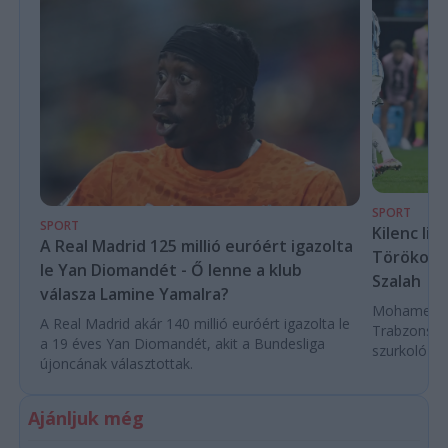
SPORT
SPORT
Kilenc liv
A Real Madrid 125 millió euróért igazolta
Törökorsz
le Yan Diomandét - Ő lenne a klub
Szalah
válasza Lamine Yamalra?
Mohamed Sza
A Real Madrid akár 140 millió euróért igazolta le
Trabzonspor
a 19 éves Yan Diomandét, akit a Bundesliga
szurkoló ün
újoncának választottak.
Ajánljuk még