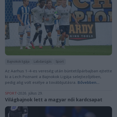
Bajnokok ligája
Labdarúgás
Sport
Az Aarhus 1-4-es vereség után büntetőpárbajban ejtette
ki a Lech Poznant a Bajnokok Ligája selejtezőjében,
pedig alig volt esélye a továbbjutásra.
Bővebben...
SPORT
2026. július 29.
Világbajnok lett a magyar női kardcsapat