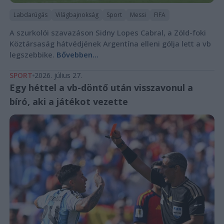
Labdarúgás
Világbajnokság
Sport
Messi
FIFA
A szurkolói szavazáson Sidny Lopes Cabral, a Zöld-foki
Köztársaság hátvédjének Argentína elleni gólja lett a vb
legszebbike.
Bővebben...
SPORT
2026. július 27.
Egy héttel a vb-döntő után visszavonul a
bíró, aki a játékot vezette