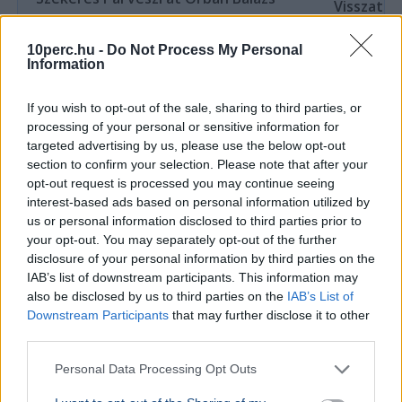
Visszaté
parlamenti mandátumát
versenyek
Szekeres Pál paralimpiai bajnok veszi át Orbán
10perc.hu -
Do Not Process My Personal
A Nemzetköz
Balázs parlamenti mandátumát, miután egy
Information
felfüggeszt
súlyos autóbaleset kerekesszékbe kényszerítette.
óta érvénybe
If you wish to opt-out of the sale, sharing to third parties, or
SPORT
2026. július 31.
processing of your personal or sensitive information for
targeted advertising by us, please use the below opt-out
Összeveszhetett csapattársával Szoboszlai
section to confirm your selection. Please note that after your
Dominik a Liverpool meccse után
opt-out request is processed you may continue seeing
interest-based ads based on personal information utilized by
us or personal information disclosed to third parties prior to
your opt-out. You may separately opt-out of the further
disclosure of your personal information by third parties on the
IAB’s list of downstream participants. This information may
also be disclosed by us to third parties on the
IAB’s List of
Downstream Participants
that may further disclose it to other
third parties.
Personal Data Processing Opt Outs