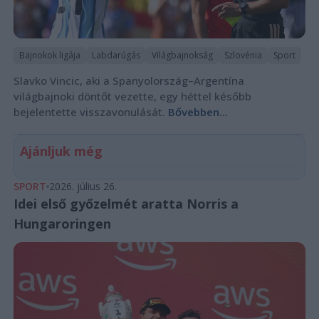
Bajnokok ligája
Labdarúgás
Világbajnokság
Szlovénia
Sport
Slavko Vincic, aki a Spanyolország–Argentína
világbajnoki döntőt vezette, egy héttel később
bejelentette visszavonulását.
Bővebben...
Ajánljuk még
SPORT
2026. július 26.
Idei első győzelmét aratta Norris a
Hungaroringen