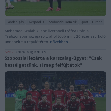
Labdarúgás
Liverpool FC
Szoboszlai Dominik
Sport
Európa
Mohamed Szalah kilenc liverpooli trófea után a
Trabzonsporhoz igazolt, ahol több mint 20 ezer szurkoló
ünnepelte a repülőtéren.
Bővebben...
SPORT
2026. augusztus 5.
Szoboszlai lezárta a karszalag-ügyet: "Csak
beszélgettünk, ti meg felfújtátok"