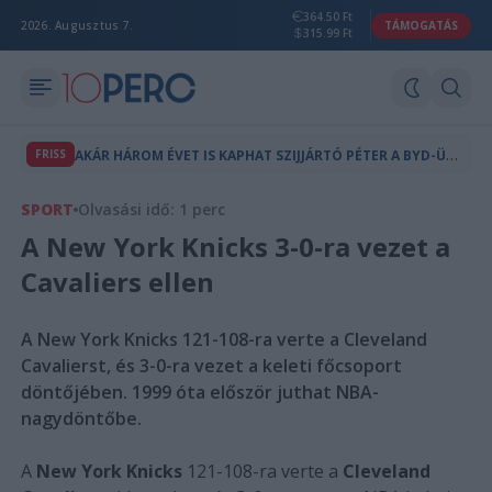
364.50 Ft
2026. Augusztus 7.
TÁMOGATÁS
315.99 Ft
A
KÁR HÁROM ÉVET IS KAPHAT SZIJJÁRTÓ PÉTER A BYD-ÜGY MIATT
FRISS
SPORT
Olvasási idő: 1 perc
A New York Knicks 3-0-ra vezet a
Cavaliers ellen
A New York Knicks 121-108-ra verte a Cleveland
Cavalierst, és 3-0-ra vezet a keleti főcsoport
döntőjében. 1999 óta először juthat NBA-
nagydöntőbe.
A
New York Knicks
121-108-ra verte a
Cleveland