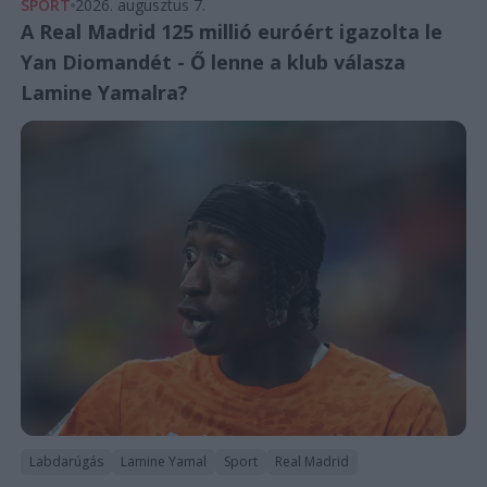
SPORT
2026. augusztus 7.
A Real Madrid 125 millió euróért igazolta le
Yan Diomandét - Ő lenne a klub válasza
Lamine Yamalra?
Labdarúgás
Lamine Yamal
Sport
Real Madrid