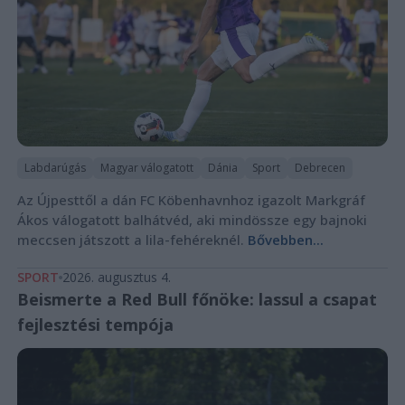
Labdarúgás
Magyar válogatott
Dánia
Sport
Debrecen
Az Újpesttől a dán FC Köbenhavnhoz igazolt Markgráf
Ákos válogatott balhátvéd, aki mindössze egy bajnoki
meccsen játszott a lila-fehéreknél.
Bővebben...
SPORT
2026. augusztus 4.
Beismerte a Red Bull főnöke: lassul a csapat
fejlesztési tempója