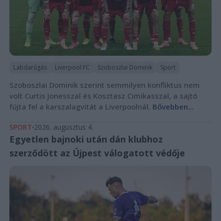
Labdarúgás
Liverpool FC
Szoboszlai Dominik
Sport
Szoboszlai Dominik szerint semmilyen konfliktus nem
volt Curtis Jonesszal és Kosztasz Cimikasszal, a sajtó
fújta fel a karszalagvitát a Liverpoolnál.
Bővebben...
SPORT
2026. augusztus 4.
Egyetlen bajnoki után dán klubhoz
szerződött az Újpest válogatott védője