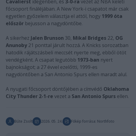
Cavalierst
idegenben, és
3-0-ra
vezet az NBA keleti
főcsoport fináléjában. A New York-i csapatot már csak
egyetlen győzelem választja el attól, hogy
1999 óta
először
bejusson a nagydöntőbe.
A sikerhez
Jalen Brunson
30,
Mikal Bridges
22,
OG
Anunoby
21 ponttal járult hozzá. A Knicks sorozatban
hatodik rájátszásbeli meccsét nyerte meg, ebből ötöt
vendégként. A csapat legutóbb
1973-ban
nyert
bajnokságot; a 27 évvel ezelőtti, 1999-es
nagydöntőben a San Antonio Spurs ellen maradt alul.
A nyugati főcsoport döntőjében a címvédő
Oklahoma
City Thunder
2-1-re
vezet a
San Antonio Spurs
ellen.
Bűte Zsolt
2026. 05. 24.
Főkép forrása: Northfoto