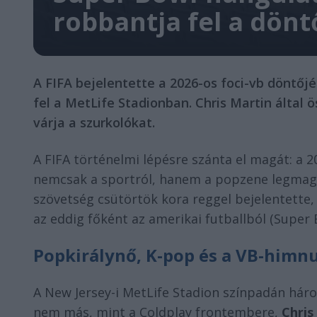
robbantja fel a dönt
A FIFA bejelentette a 2026-os foci-vb döntőjé
fel a MetLife Stadionban. Chris Martin által 
várja a szurkolókat.
A FIFA történelmi lépésre szánta el magát: a 
nemcsak a sportról, hanem a popzene legmagas
szövetség csütörtök kora reggel bejelentette, 
az eddig főként az amerikai futballból (Super
Popkirálynő, K-pop és a VB-himn
A New Jersey-i MetLife Stadion színpadán háro
nem más, mint a Coldplay frontembere,
Chris