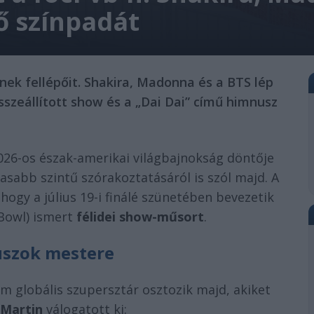
ő színpadát
nek fellépőit. Shakira, Madonna és a BTS lép
összeállított show és a „Dai Dai” című himnusz
2026-os észak-amerikai világbajnokság döntője
abb szintű szórakoztatásáról is szól majd. A
hogy a július 19-i finálé szünetében bevezetik
 Bowl) ismert
félidei show-műsort
.
uszok mestere
m globális szupersztár osztozik majd, akiket
 Martin
válogatott ki: