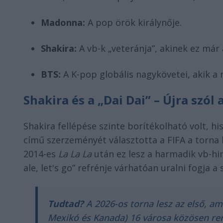
Madonna:
A pop örök királynője.
Shakira:
A vb-k „veteránja”, akinek ez már
BTS:
A K-pop globális nagykövetei, akik a
Shakira és a „Dai Dai” – Újra szól 
Shakira fellépése szinte borítékolható volt, 
című szerzeményét választotta a FIFA a torna 
2014-es
La La La
után ez lesz a harmadik vb-him
ale, let's go” refrénje várhatóan uralni fogja 
Tudtad?
A 2026-os torna lesz az első, a
Mexikó és Kanada) 16 városa közösen re