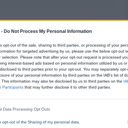
 -
Do Not Process My Personal Information
dájáról is lerántották a leplet. A dizájn
elképeit:
to opt-out of the sale, sharing to third parties, or processing of your per
formation for targeted advertising by us, please use the below opt-out s
r selection. Please note that after your opt-out request is processed y
eing interest-based ads based on personal information utilized by us or
disclosed to third parties prior to your opt-out. You may separately opt-
losure of your personal information by third parties on the IAB’s list of
. This information may also be disclosed by us to third parties on the
IA
Participants
that may further disclose it to other third parties.
őre és a várva várt félidei show-ra pedig július
l Data Processing Opt Outs
o opt-out of the Sharing of my personal data.