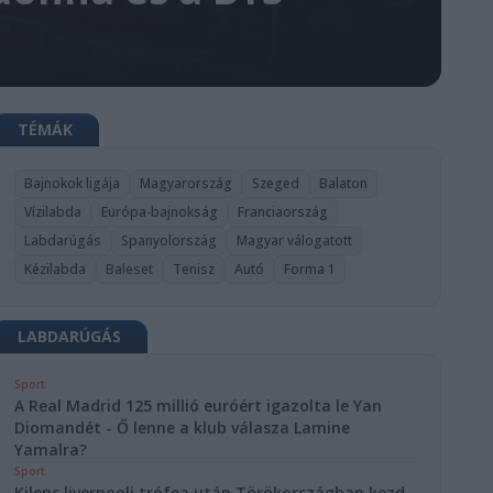
TÉMÁK
Bajnokok ligája
Magyarország
Szeged
Balaton
Vízilabda
Európa-bajnokság
Franciaország
Labdarúgás
Spanyolország
Magyar válogatott
Kézilabda
Baleset
Tenisz
Autó
Forma 1
LABDARÚGÁS
Sport
A Real Madrid 125 millió euróért igazolta le Yan
Diomandét - Ő lenne a klub válasza Lamine
Yamalra?
Sport
Kilenc liverpooli trófea után Törökországban kezd