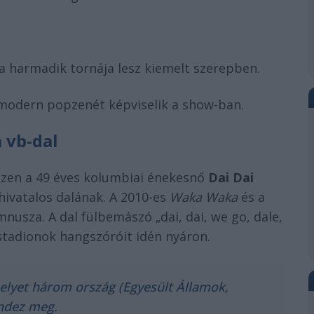
 a harmadik tornája lesz kiemelt szerepben.
 modern popzenét képviselik a show-ban.
a vb-dal
hiszen a 49 éves kolumbiai énekesnő
Dai Dai
hivatalos dalának. A 2010-es
Waka Waka
és a
nusza. A dal fülbemászó „dai, dai, we go, dale,
a stadionok hangszóróit idén nyáron.
melyet három ország (Egyesült Államok,
ndez meg.