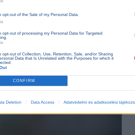
In
o opt-out of the Sale of my Personal Data.
In
to opt-out of processing my Personal Data for Targeted
ing.
In
o opt-out of Collection, Use, Retention, Sale, and/or Sharing
ersonal Data that Is Unrelated with the Purposes for which it
lected.
Out
CONFIRM
igazolta le Yan Diomandét - Ő
alra?
ta Deletion
Data Access
Adatvédelmi és adatkezelési tájékozt