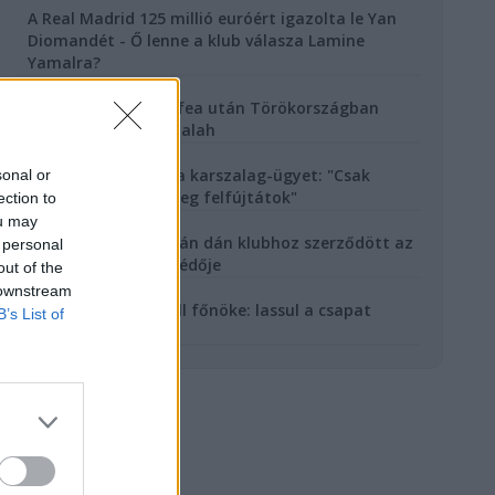
A Real Madrid 125 millió euróért igazolta le Yan
Diomandét - Ő lenne a klub válasza Lamine
Yamalra?
1 nappal ezelőtt
Kilenc liverpooli trófea után Törökországban
kezd új fejezetet Szalah
2 nappal ezelőtt
Szoboszlai lezárta a karszalag-ügyet: "Csak
sonal or
beszélgettünk, ti meg felfújtátok"
ection to
2 nappal ezelőtt
ou may
Egyetlen bajnoki után dán klubhoz szerződött az
 personal
Újpest válogatott védője
out of the
3 nappal ezelőtt
 downstream
Beismerte a Red Bull főnöke: lassul a csapat
B’s List of
fejlesztési tempója