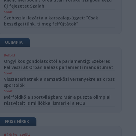
új fejezetet Szalah
Sport
Szoboszlai lezárta a karszalag-ügyet: "Csak
beszélgettünk, ti meg felfújtátok"
OLIMPIA
Belföld
Öngyilkos gondolatoktól a parlamentig: Szekeres
Pál veszi át Orbán Balázs parlamenti mandátumát
Sport
Visszatérhetnek a nemzetközi versenyekre az orosz
sportolók
Sport
Mérföldkő a sportvilágban: Már a puszta olimpiai
részvételt is milliókkal ismeri el a NOB
FRISS HÍREK
4 órával ezelőtt